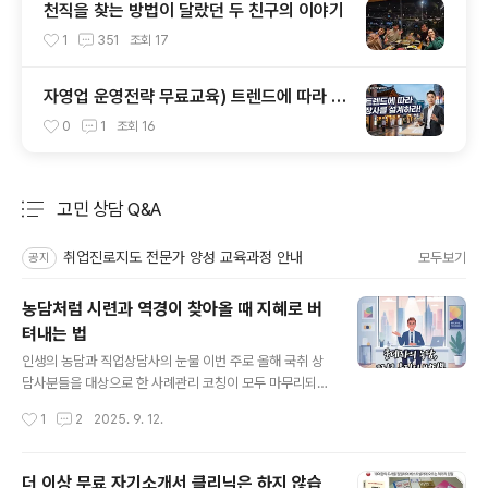
천직을 찾는 방법이 달랐던 두 친구의 이야기
1
351
조회
17
자영업 운영전략 무료교육) 트렌드에 따라 장
사를 설계하라!
0
1
조회
16
고민 상담 Q&A
분류 전체보기
주요 글 목록
취업진로지도 전문가 양성 교육과정 안내
모두보기
공지
농담처럼 시련과 역경이 찾아올 때 지혜로 버
텨내는 법
글 내용
인생의 농담과 직업상담사의 눈물 이번 주로 올해 국취 상
담사분들을 대상으로 한 사례관리 코칭이 모두 마무리되었
습니다. 올해도 많은 사람들의 모습을 들여다보며 함께 기
작성시간
1
2
2025. 9. 12.
뻐하고 함께 슬퍼했던 시간들을 보냈습니다. 마지막 코칭
시간에 누구보다 개인적으로 어려움을 겪었던 한 상담사
분이 눈시울을 붉히며 마무리 소감을 밝혔습니다. “모든 것
더 이상 무료 자기소개서 클리닉은 하지 않습