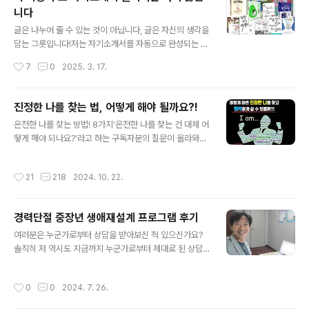
이 다 막막하던 이 어려운 시기를 코치님의 사례관리 덕분
니다
에 견뎌낼 수 있었습니다.”그 순간 저 역시 마음이 뭉클해
글 내용
져, 온갖 위로의 말들과 감사의 말들이 떠올랐지만 진지하
글은 나누어 줄 수 있는 것이 아닙니다, 글은 자신의 생각을
게 대답하면 자칫 울음이 터질까 싶어 괜히 농담을 던지며
담는 그릇입니다!저는 자기소개서를 자동으로 완성되는 자
마무리를 지었답니다. 쿤데라의 농담, 그리고 우리의 버팀
판기가 아니랍니다지난 20여년간 무료로 자기소개서를 봐
작성시간
7
0
2025. 3. 17.
목밀란 쿤데라의 첫 소설 《농담》에는, 단순한 한마디 농담
드려 왔습니다. 그러나 이제는 더 이상 하지 않기로 결심했
이 한 사람의 인생 전체를 뒤흔드는 충격적인..
습니다. 솔직히 저는 글을 잘 쓰는 사람이 아닙니다. 그래서
누군가의 글을 손봐준다는 것이 저에게는 무척 어려운 일
진정한 나를 찾는 법, 어떻게 해야 될까요?!
입니다. 자기 글을 쓰는 것과 남의 글을 다듬어주는 것은 전
글 내용
온전한 나를 찾는 방법! 8가지‘온전한 나를 찾는 건 대체 어
혀 다른 영역이기 때문입니다.사람들은 글을 잘 쓰는 사람
떻게 해야 되나요?’라고 하는 구독자분의 질문이 올라와서
이면 남의 글도 쉽게 손봐줄 거라 생각합니다. 그러나 이는
요. ‘나를 찾는 법’에 대해 8가지를 정리해봤습니다. ‘온전
대개 착각입니다. 그런 경우의 사람들도 있기는 하지만 대
한 나를 찾는다’는 의미는 상황에 따라 대상에 따라 수준에
부분의 글쓰기를 잘하는 사람은 자신만의 방식과 훈련을
작성시간
21
218
2024. 10. 22.
따라 그 의미도 폭넓고 다 다르게 볼 수 있는 만큼 굉장히
통해 실력을 쌓아온 것이지, 다른 사람의 글을 단번에 바꿔
어려운 질문이 아닐까 싶습니다. 이 말을 자기 좋은 대로
주는 능력까지 타고난 것이 아닙니..
‘내 마음대로 살아도 된다’는 식으로 해석한다면 부정적 결
경력단절 중장년 생애재설계 프로그램 후기
과를 초래할 가능성이 큽니다. ‘나를 찾는 법’은 다양하겠지
글 내용
만 떠오르는 방법 8가지를 간단히 말씀 올리오니 여러분이
여러분은 누군가로부터 상담을 받아보신 적 있으신가요?
다른 방법이나 경험을 댓글로 보완해주시는 것도 좋겠습니
솔직히 저 역시도 지금까지 누군가로부터 제대로 된 상담
다. 온전한 나를 찾는 법!첫째, 다양한 성격, 흥미, 적성, 인
을 받아본 기억이 없습니다. 그렇지만 뜻하지 않게 상담일
성, 지능 검사 등을 통해서 자신을 탐색할 수 있습니다. 어
을 하면서 참 많은 사람들을 상담하게 되었는데요. 어림잡
작성시간
0
0
2024. 7. 26.
떤 검사든..
아 1만명 이상은 되리라 싶습니다. 그런데 이번에 부산지역
에 거주하는 중장년분들을 대상으로 진로 상담하는 과정을