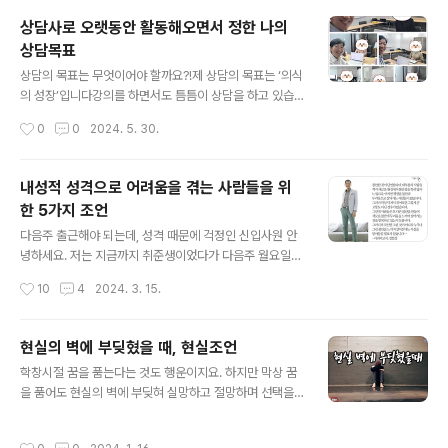
통해 다 큰 어른들을 위해서도 진로상담가가 필요함을 느
상담사로 오랫동안 활동해오면서 정한 나의
꼈답니다. 거의 대부분의 중장년분들이 저처럼 단 한 번의
상담목표
진로상담을 받아본 경험이 없었다고 하더라고요. 이 때문
글 내용
에 참여자분들이 프로그램 진행하는 분에게 ‘어떻게 상담
상담의 목표는 무엇이어야 할까요?!제 상담의 목표는 ‘의식
하면 좋으냐, 상담 받으려면 무엇을 준비해야 하느냐, 어떤
의 성장’입니다강의를 하면서도 틈틈이 상담을 하고 있습
말들을 해야 하느냐’고 묻곤 했다고 합니다.제가 상담을 진
니다. 어제 오늘은 이틀 내도록 이야기만 듣다보니 감정의
작성시간
0
0
2024. 5. 30.
행하는 과정에서 이 중장년 분들이 대학을 졸업해..
전이도 많이 일어납니다. 다양한 상담사분들의 다양한 사
연과 하소연을 들으면서 기쁨도 있지만 아픔도 많기 때문
입니다. 무엇을 어떻게 도와드려야 도움이 될 수 있을지 진
내성적 성격으로 어려움을 겪는 사람들을 위
심을 다해 듣고 진심을 다해 이야기를 나누려 힘씁니다. 할
한 5가지 조언
수 있는 한 구체적인 방법을 제시하려 힘쓰지만 본질적으
글 내용
로는 ‘의식의 성장’이 일어나길 원합니다. 지금 당장에는 무
다음주 출근해야 되는데, 성격 때문에 걱정인 신입사원 안
수한 행정절차 업무에 무기력한 내담자들에 다양한 내담자
녕하세요. 저는 지금까지 취준생이었다가 다음주 월요일이
들까지 취업전선으로 이끌어가야 하는 무게감에 짓눌려 스
면 첫 출근을 하게 되는 20대 초반의 여성입니다. 막상 첫
작성시간
10
4
2024. 3. 15.
트레스가 많을 수 있습니다. 어찌해야 좋을지 모를 난감한
출근을 하자니 지금 너무 막막하고 답답한 마음에 자꾸 저
상황에 절망감을 느낄 수도 있습니다. 그럼..
에게 위로가 될 만한 이야기나 고민 상담 심지어는, 정신과
상담을 받아야하나 싶을 정도로 알아보다가 우연히 선생님
현실의 벽에 부딪혔을 때, 현실조언
의 글을 보게 되었고, 조금이나마 제 답답한 마음을 누군가
글 내용
학창시절 꿈을 품는다는 것도 행운이지요. 하지만 막상 꿈
가 해결 해 줄 수는 없겠지만, 그래도 알아줬으면 하는 마음
을 품어도 현실의 벽에 부딪혀 실망하고 절망하며 선택을
에 이렇게 몇 자 적어봅니다. 저는 3년제 전문대학인 치위
주저하게 되는 경우도 많습니다. 여러분은 “꿈을 따라가야
생과를 다녔고, 올해 졸업을 했습니다. 제가 이렇게 얘기하
할까요? 현실을 따라가야 할까요?”라고 질문을 던지는 청
면 주변에선 "취업 걱정 없어서 좋겠네" "지금 같은 취업난
작성시간