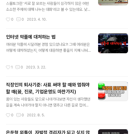
분해 볼 수도 있겠습니다. 그래서 학생들이 늘 고민하는 것
스몰토크란 ‘서로 잘 모르는 사람들이 심각하지 않은 어떤
중에 하나가 “꿈을 따라야 할까? 현실을 따라야 할까?” 이
소소한 주제에 대해 나누는 대화’라고 볼 수 있는데요. 낯선
런 갈등들도 있지 않나 이런 생각이 듭니다. 그러면 여러분
사람뿐만 아니라 가까운 사람들에게도 친밀도를 높일 수
작성시간
0
0
2023. 4. 10.
은 “어떻게 해야 될까요..
있는 중요한 화법이죠. 스몰토크를 할 때 진지하게 하는 편
이라, 상대방이 재미없게 느끼는 경우가 많아 고민하는 청
년이 있습니다. 어떻게 하면 스몰토크를 잘할 수 있을지, 여
인터넷 악플에 대처하는 법
러분의 지혜와 노하우를 알려주세요~.~ 유튜브로 보기: ht
글 내용
여러분 악플에 시달려본 경험 있으셨나요?! 그때 여러분은
tps://youtu.be/_NXGt8LGYLE 스몰토크의 유용성 1)
어떻게 대처하셨는지, 어떻게 대응하면 좋을지 지혜 나눠
상대와 친밀감을 형성하기 위해 2)대화의 시작을 부드럽게
주시면 고맙겠습니다. 연기자로서의 길을 걷고 있는 한 학
만들기 위해 3)대화 중 침묵이나 어색함을 보완하기 위해
생이 있는데요. 모델 활동도 겸하다보니 블로그와 SNS를
다른 사람들과의 관계를 맺고 대화를 풀어나가는 스몰토크
작성시간
1
0
2023. 3. 22.
운영하는데 악플이 따라다녀 댓글달기 기능을 원천봉쇄했
잘 하는 법과 주제 찾는 법 궁금하신 분들을 끝까지 시청해
다고 합니다. 이렇게 하는 것이 맞는지 아닌지 어떻게 악플
보시길 권합니..
러들에게 대응해야 좋을지 고민을 토로해와서요. 제 나름
직장인의 퇴사기준: 사표 써야 할 때와 멈춰야
대로의 답변을 드렸답니다. 여러분들도 함께 지혜를 나눠
할 때(꿈, 진로, 기업운영도 마찬가지)
주시면 큰 힘 되겠습니다. 악플로 고민하는 분들에게 작은
글 내용
정보와 위로가 될 터이오니 끝까지 시청하시길 권합니다.
꿈이 있는 사람들도 앞으로 나아가다보면 자신이 생각했던
유튜브로 보기: https://youtu.be/x-ak8LC50iQ *인터
길을 계속 나아가야 할지 아니면 멈추고 다른 길로 접어들
넷과 SNS의 발달로 악플에 시달리는 사람들이 연예인들
어야 할지 고민스러운 순간들이 많습니다. 학생 뿐 아니라
작성시간
0
0
2022. 8. 5.
뿐만 아니라 일반인들도 광범위하게..
직장인이나 기업가 역시 마찬가지입니다. 직장인들은 지금
다니는 직장을 당장 떼려치워야 할지 말지 다들 한 번씩 고
민합니다. 기업가 역시 마찬가지입니다. 특히 손실이 나기
은둔형 외톨이, 자발적 격리자가 되고 싶지 않