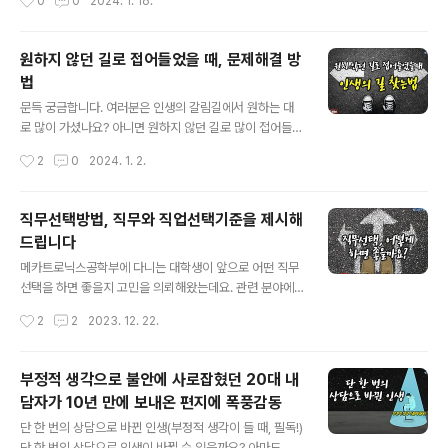
0
0
2024. 1. 16.
춘들에게 어떤 답변을 주고 싶으신가요?! 그들에게 따끈한
에 좋은 과 선택해서 잘 갔네" "이제 취직해서 돈 벌 일만
용기를 불어넣을 위로의 말씀이나 따끔한 일침으로 일깨울
남았네" 하십니다. 네,..
조언의 말씀 모두 크게 도움 되겠습니다. 유튜브로 보기: ht
원하지 않던 길로 접어들었을 때, 문제해결 방
tps://youtu.be/u6C9SVBOqgQ?si=Zdfv10N4pnk
법
WdQZd 고민하는 청춘들에게 위로와 조언의 말씀, 댓글
글 내용
로 전해주세요. 오늘도 불꽃 퐈이야~~~ Q.꿈과 현실 중에
문득 궁금합니다. 여러분은 인생의 갈림길에서 원하는 대
무엇을 따라야 할까요? 강연이나 상담을 하다보면 제일 많
로 많이 가셨나요? 아니면 원하지 않던 길로 많이 접어들게
이 나오는 질문 중에 하나가 “꿈을 따라야 할까요? 현실을
되셨나요? 저는 얼마 살지 않았지만 살아보니 원하지 않던
작성시간
2
0
2024. 1. 2.
따라야 할까..
길로 접어들게 되는 경우가 많더라고요. 젊었을 때는 더더
욱 그런 경우가 많지 않았나 싶습니다. 대학을 갈 때도, 전
공을 선택할 때도, 직장에 입사할 때도, 직무를 선택할 때
직무선택방법, 직무와 직업선택기준을 제시해
도, 연애를 할 때도, 결혼을 할 때도, 이직을 할 때도, 독립을
드립니다
할 때도 그랬지 않나 싶습니다. 나이 들어서야 원하지 않던
글 내용
길에서도 지혜롭게 삶을 살아갈 수 있다는 사실을 깨닫게
메카트로닉스공학부에 다니는 대학생이 앞으로 어떤 직무
되었는데요. 그렇지만 젊을수록 원하는 길로 가고 싶어하
선택을 하면 좋을지 고민을 의뢰해왔는데요. 관련 분야에
는 마음이 더 간절해 선택에만 매달리지 않나 싶습니다. 제
대한 전문지식이나 경험이 있으신 분들을 댓글로 지혜 나
작성시간
2
2
2023. 12. 22.
경험을 공유하오니 여러분들의 지혜로 채워주세요^^* 유
눠주시면 고맙겠습니다. 상담질문: 안녕하세요 저는 현재
튜브로 보기: https..
메카트로닉스공학부에 재학중인 3학년 학생입니다. 이제
어느덧 3학년이 되어 취업 준비를 해야하는데 무엇을 좋아
부정적 생각으로 불안에 사로잡혔던 20대 내
하는지 어떤 활동이 필요한지 아무것도 모르는 상태입니
담자가 10년 만에 보내온 편지에 폭풍감동
다. 현재까지 학점만 챙기자라는 생각으로 3점대 후반의
글 내용
성적을 가지고 있는데요. 공모전은 정책 아이디어로 1개의
단 한 번의 상담으로 바뀐 인생(부정적 생각이 들 때, 필독!)
시장상 정도 받은 거 밖에 없습니다. 현재 전공을 살리자니
단 한 번의 상담으로 인생이 바뀔 수 있을까요? 아마도 그