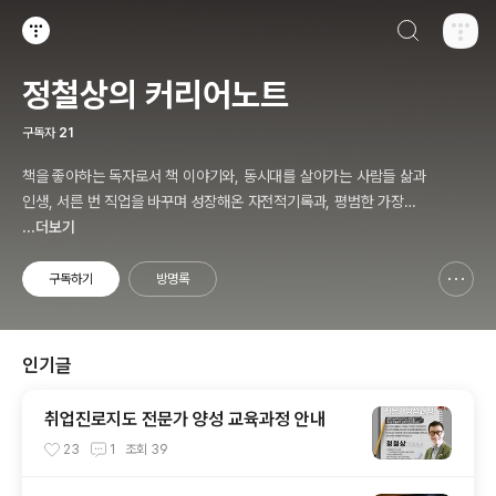
검색하기
티스토리
정철상의 커리어노트
구독자
21
책을 좋아하는 독자로서 책 이야기와, 동시대를 살아가는 사람들 삶과
인생, 서른 번 직업을 바꾸며 성장해온 자전적기록과, 평범한 가장으
로 살면서 겪고 느낀 삶의 소소한 에피소드를 전한다. 젊은이들의 고
...더보기
민해결사로 따뜻한 세상 만드는데 일조하고픈 커리어코치, 유튜브: 정
교수의 인생수업
구독하기
방명록
신고하기 레이어
열기
인기글
취업진로지도 전문가 양성 교육과정 안내
23
1
조회
39