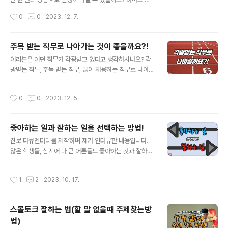
너무 방대한 직업의 세계에서 어떤 직무를 선택해야할 지
러기는 힘들다 싶으실 건데요. 그렇지만 가끔은 그런 일이
작성시간
0
0
2023. 12. 7.
어떤 기준으로 살아가야할지 막막하여 이렇게 질문을 올리
있습니다. 10년 만에 내담자에게 받은 감사 답변에 상담사
게 되었습니다. 혹시 멘토님들중에서도 이런 생각이 들었..
로서의 짜릿짜릿한 보람이 있어서요. 자랑하고 싶은 마음
도 있지만 이번 상담 경험을 통해 인생교훈도 전해보고자
주목 받는 직무로 나아가는 것이 좋을까요?!
유튜브 영상으로도 올렸으니 끝까지 시청해보시길 권합니
글 내용
여러분은 어떤 직무가 각광받고 있다고 생각하시나요? 각
다. 유튜브로 보기: https://youtu.be/krbw_HxXtC0 여
광받는 직무, 주목 받는 직무, 많이 채용하는 직무로 나아가
러분 상담 받아보셨나요? 젊은 날의 저는 늘 상담 받아야
는 것이 좋을까요? 어떤 직무를 선택하면 좋을까요? 유튜
할 처지에 있다가 상담 업무도 하게 되었는데요. 덕분에 상
브로 보기: https://youtu.be/sxlzGbwYszM Q. 앞으
담관련 자격증도 없고, 상담 전공자도 아니지만 지금까지 1
작성시간
0
0
2023. 12. 5.
로 각광받을 직무에는 무엇이 있을까요? 앞으로 각광받는
만여 건의 이상의 상담을 해올 수 있지 않았나 싶습니다. 누
직무라면 그것은 회사가 속한 업종에 따라서 다를 수 있긴
구보다 많..
한데요. 포괄적으로 이야기하자면 아무래도 영업 마케팅이
좋아하는 일과 잘하는 일을 선택하는 방법!
가장 많이 뽑는 분야라고 볼 수 있습니다. 실제로 이 분야가
글 내용
우리 주변을 둘러봐도 아마 친인척의 영업 마케팅에 종사
진로 다큐멘터리를 제작하며 제가 인터뷰한 내용입니다.
하고 있는 사람이 손가락 안에 다 있을 정도로 많을 겁니다.
많은 학생들, 심지어 다 큰 어른들도 좋아하는 것과 잘하는
왜냐면 자본주의는 공급이 넘치기 때문에 이것을 어떻게든
것 사이에서 갈등하는 고민인데요. 그 선택방법 공유해보
간에 소화를 시켜야 되거든요. 그러니까 그쪽 분야에 있는
니 여러분들의 지혜도 공유해주세요~~ Q.‘꿈’과 ‘진로’를
작성시간
1
2
2023. 10. 17.
사람들이 가장 ..
어떻게 구분할 수 있을까요? (이 두 단어는 개념적으로 어
떻게 서로 다른가요?) 사실 꿈과 진로는 일정 부분에 같은
부분도 있고요. 전혀 다른 부분도 있습니다. 조금 더 구분을
스몰토크 잘하는 법(할 말 없을때 주제찾는방
하자라고 하면 아무래도 꿈은 조금 이상적인 이런 부분이
법)
있고요. 진로라고 한다면 현실적인 부분이라고 이렇게 구
글 내용