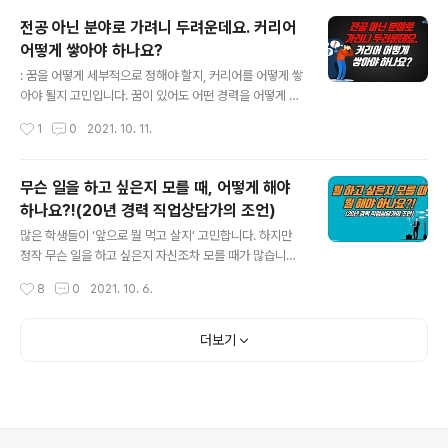
경험이 그토록 중요한지와 더불어 그 외의 방법도 말씀 올
전공 아닌 분야로 가려니 두려운데요. 커리어
렸는데요. 특히 전문가와의 만남에 대해서 강조했는데 어
어떻게 쌓아야 하나요?
려운 상황에 놓여 있거나 역량을 업그레이드하고 싶은 분
글 내용
들에게도 분명 작은 지혜가 되실 겁니다. 유튜브로 보기: ht
: 꿈을 어떻게 세부적으로 정해야 할지, 커리어를 어떻게 쌓
tps://youtu.be/ji54ta4qbRs 질문내용: Q. “지금 제가
아야 될지 고민입니다. 꿈이 있어도 어떤 경력을 어떻게 쌓
가고 있는 이 길이 맞나... 하는 생각이 듭니다...! 높다기엔
아야 좋을지 고민하는 청춘들이 많습니다. 또 한편으로는
작성시간
1
0
2021. 10. 11.
낮고, 낮다기엔 높은 그런 심리상황은 어떻게 볼 수 있을까
전공을 살려서 취업하고 싶은 청년들도 있는데요. 문제는
요..
자기보다 뛰어난 전공자들이 너무 많아 과연 전공을 살려
야 할지 새로운 분야로 뛰어들어야 할지 고민하는 청춘들
무슨 일을 하고 싶은지 모를 때, 어떻게 해야
도 있습니다. 이런 청년들의 질문에 여러분들의 의견과 지
하나요?!(20년 경력 직업상담가의 조언)
혜도 나눠주세요. 제 답변은 유튜브와 블로그로도 공개합
글 내용
니다. 영상보다 텍스트 선호하시는 분들은 영상의 후반부
많은 학생들이 ‘앞으로 뭘 먹고 살지’ 고민합니다. 하지만
를 봐주시거나 블로그로도 내용 보실 수 있습니다. Q1. 대
정작 무슨 일을 하고 싶은지 자신조차 모를 때가 많습니다.
학교신입생인데요. 꿈의 영역중에 세부적으로 어떻게 정해
그래서 ‘뭘하고 싶은지 모를 때, 뭘 해야 하나요?’라는 고민
작성시간
8
0
2021. 10. 6.
야할 지도 고민되고,,, 커리어를 어떻게 쌓아야 이후에 도움
을 토로하는데요. 다소 이율배반적으로까지 들리지만 많은
이 될까요?! Q2. 전공을 살리기엔 제 전..
사람들이 하는 현실고민입니다. 여러분들은 이 질문을 어
떻게 생각하십니까. 여러분들의 의견과 지혜도 나눠주세
더보기
요. 제 답변은 유튜브와 블로그로도 공개합니다. 영상보다
텍스트 선호하시는 분들은 영상의 4분45초 이후를 봐주시
거나 블로그로도 내용 보실 수 있습니다. 유트브로 보기: ht
tps://youtu.be/6BXyhIBT4Gk 블로그로 보기: http
s://careerlab.tistory.com/3410 Q1. 꿈과 관련된 스