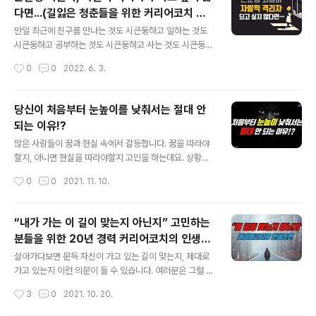
시작하는 경영자라면 더더욱 그럴 터인데요. 이익이 나더
다면...(길잃은 청춘들을 위한 커리어코치 정
라도 스트레스가 너무 많으면 잘 나가던 기업조차 닫아버
글 내용
철상의 인생조언)
리고 싶을 때가 있기 마련입니다. 이럴 때 여러분은 go를
만일 최근에 친구를 만나는 것도 시큰둥하고 일하는 것도
계속 외쳐야 할지, 아니면 stop해야 할지 어떤 기준으로
시큰둥하고 공부하는 것도 시큰둥하고 사는 것도 시큰둥하
선택하시나요?! 유튜브로 보기: https://youtu.be/ISl5N
다면... 이 영상 끝까지 보시길 권합니다. 20년 경력의 커리
작성시간
0
0
2022. 6. 3.
U5mLHg 내용: Q.진로를 걸어나갈 때 진로의 방향을 바
어코치 정철상이 동기부여 해드립니다. 제가 깨달은 ‘진로
꿔야 할 때와 조금..
찾는 방법’도 알려드릴게요. 분명 긍정기운이 일어날 거라
믿습니다. 유튜브로 보기: https://youtu.be/VP10FUCF
당신이 처음부터 눈높이를 낮춰서는 절대 안
u9Y 도전을 주저하고 무료한 삶에 안주하는 경향이 있는
되는 이유!?
청춘들에게 해주고 싶은 조언 진로가 보이지 않을 때 어떻
글 내용
게 해야 하나요? 왜 제가 좋아하는 일을 하는데 즐겁지 않
많은 사람들이 꿈과 현실 속에서 갈등합니다. 꿈을 따라야
은 걸까요? 근본적인 즐거움을 얻으려면 어떻게 해야 하나
할지, 아니면 현실을 따라야할지 고민을 하는데요. 상황에
요? 만일 삶이 무기력하게 느껴진다면 어떻게 해야 할까
따라서 다를 수 있겠지만 학생이나 청년이 시작부터 눈높
작성시간
0
0
2021. 11. 10.
요? 실수했을 때 가장 중요한 태도는 무엇인가요? #무기력
이를 낮추는 것은 대단히 위험할 수 있습니다. 한 청년이 토
하게느껴진다면 #동..
크쇼에서 다음과 같은 질문을 주셔서요. 답변을 드렸답니
다. 여러분들의 지혜도 나눠주세요~.~ Q. 이상과 현실의
“내가 가는 이 길이 맞는지 아닌지” 고민하는
괴리 사이에서 어떤 마음가짐을 지니고 임해야 할까요? 눈
분들을 위한 20년 경력 커리어코치의 인생조
높이에 맞춰서 안정적으로 취업신청을 해야 되는지 아니면
글 내용
언
조금 더 스펙을 쌓아서 되도록 높은 곳을 노려봐야하는지
살아가다보면 문득 자신이 가고 있는 길이 맞는지, 제대로
무엇을 해야 할지 감이 안 잡힙니다. 유튜브로 보기: http
가고 있는지 이런 의문이 들 수 있습니다. 여러분은 그럴 때
s://youtu.be/gZexCfnCoSI 무작정 눈높이를 처음부터
없으셨나요? 그럴 때 어떻게 해결해보셨는지 해법도 공유
작성시간
3
0
2021. 10. 20.
낮추는 것은 대단히 위험합니다 A. 일단 여러분들이 처음
해주세요. 청년들은 꼭 직접 경험해보는 방법 밖에 없느냐
부터 눈높이를 낮춰서..
고 묻는데요. 그들에게 큰 삶의 지혜 되겠습니다. 저는 왜