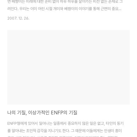
면 베짱이는 미래에 대한 준비 없이 하루 하루를 살아가는 비전 없는 존재로 그
려진다. 우리는 이미 어린 시절 개미와 베짱이의 이야기를 통해 근면의 중요함
에 대해 훌륭한 교훈을 얻었다. 하지만 정말 개미와 베짱이의 우화에서처럼 모
2007. 12. 26.
든 개미들이 부지런하다고 할 수 있을까? 결론부터 얘기하면 그렇지 않다. 개미
들도 일을 열심히 하는 부류와 게으름을 피우는 부류가 따로 있다. 사람들 사이
에도 그러하듯. 생태학자들에 따르면 개미는 근면성 기준으로 ‘상’, ‘중’, ‘하’군
으로 분류된다고 한다. 여기서 열심히 일하는 부류에 속하 는 상급 개미는 불과
20%에 지나지 않는다는 것이다. 결국 20%의 근면한 개미들이 나머지 80%
에 해당하는 개미에..
나의 기질, 이상가적인 ENFP의 기질
ENFP형에게 있어서 일어나는 일중에서 중요하지 않은 일은 없고, 타인의 동기
를 알아내는 초인적 감각을 지니기도 한다. 그 때문에 이들에게는 인생이 흥미