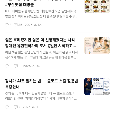
나만의 업무 루틴으로 만들고 싶은 분들께 추천드립니다.
#부산맛집 대방출
유튜브로 보기 ▶ https://youtu.be/Lnc_mKusF2c 1
글 내용
단계. 현재 위치 진단* 나는 지금 어디서 에너지를 쓰고 있
BTS 아미를 위한 부산맛집 최종판부산 오면 밀면·돼지국
나* 하루를 가치사슬로 나누기* 에너지 분포 파악하기* 감
밥만 찾지 마세요 (부산찐맛집 다 풀었습니다) 이번 주 BT
정 진단: 어디서 제일 지치는가* 진단 없이 시작하면 실패
S 부산공연 때문에 부산 오시는 분들 많죠.“부산 가면 뭐
작성시간
2
35
2026. 6. 12.
한다 2단계. AI 도입 목표 설정* 무엇이 바뀌..
먹어야 해요?”라는 질문을 간혹 받습니다. 그래서 제가 직
접 다녀보고, 제 입맛으로 검증(?)까지 끝낸 부산 맛집들을
한 번 정리해봤습니다. 아무래도 제가 광안리 인근에 살다
앞은 흐려졌지만 삶은 더 선명해졌다는 시각
보니 광안리와 수영구 맛집이 조금 많습니다.하지만 관광
장애인 유현진작가의 도서 《일단 시작하고
객 모드든 일반인 모드든 먹어도 후회 없을 곳들 위주로 골
글 내용
봄》
라봤습니다. 많은 분들이 부산 하면 밀면, 돼지국밥부터 떠
어떤 책은 읽는 동안 감탄하게 만들고, 어떤 책은 읽고 나서
올리시는데요.물론 그것도 좋지만 부산은 그보다 훨씬 더
생각하게 만듭니다. 그런데 가끔은 읽는 내내 마음 한쪽이
다채로운 맛의 도시랍니다.싱싱한 회는 기본이고,복국, 대
따뜻해지는 책이 있습니다. 유현진 작가의 《일단 시작하고
작성시간
0
0
2026. 6. 10.
구탕, 육사시미, 낙지볶음, 샤브샤브, 불고기, 돈가스, 브런
봄》이 그런 책이었습니다. 현진 씨는 18세에 진행성 희귀
치, 볶음면, 화덕피자..
질환으로 시각장애 판정을 받았습니다. 그리고 지금은 시
력을 거의 잃은 상태입니다. 하지만 이 책은 장애를 극복한
강사가 AI로 일하는 법 — 클로드 스킬 활용법
영웅 서사담이 아닙니다. 오히려 날마다 두려움도 있고, 좌
특강안내
절도 있고, 눈물도 있지만 그럼에도 불구하고 하루를 살아
글 내용
내는 평범한 엄마 현진씨의 이야기입니다.시각장애가 있음
강의 준비, 이제 다시 만들지 않습니다 — 클로드 스킬 파
에도 불구하고 대학을 졸업하고, 직장을 다니고, 결혼을 하
이프라인 실전 : 기획안 작성부터 리서치, 나만의 슬라이드
고, 세 아이를 키우고, KBS 인간극장에 출연하고, 마침내
디자인까지 — 강의 준비를 한 흐름으로 요즘 AI를 잘 쓰는
작성시간
0
2
2026. 6. 8.
자신의 이름으로 책을 출간하기까지 그 과정이 결코 쉽지
분들을 보면, 대부분 하나의 공통점이 있었습니다. 바로 Cl
않았을 겁니다. 그래서 더 ..
aude(클로드)를 쓴다는 것입니다. 저는 솔직히 '비싸다,