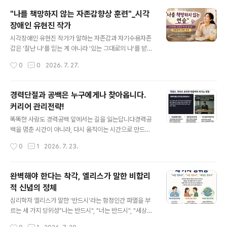
마음도,아이들 모습을 바라보면 모두 녹아내린다고 말합니
"나를 책망하지 않는 자존감향상 훈련"_시각
다. 완벽한 육아도 아닙니다.완벽한 엄마도 아닙니다. 하지
장애인 유현진 작가
만 사랑은 늘 가장 평범한 순간에서 시작된다는 사실을 다
글 내용
시 느끼게 됩니다. 📺 영상 보기 https://youtu.be/6Wo
시각장애인 유현진 작가가 말하는 자존감과 자기수용자존
M1S3exO0 하와이에서 마주한 가장 큰 두려움이번 이야
감은 '잘난 나'를 믿는 게 아니라 '있는 그대로의 나'를 받아
기에서 인상 깊었던 장면은 하와이 여행 이야기입니다.시
들이는 것 KBS인간극장 출연후 도서까지 집필한시각장애
작성시간
0
0
2026. 7. 27.
력을 조금이라도 더 잃기 전에 세상을 많이 보고 싶었습니
인 유현진 작가의 북세미나 강연이 1부에 있었는데요.2부
다.그렇게 떠난 여행. 하..
에서는 제가 사회자로서 북토크 진행을 맡게 되었답니다.
도서 제목의 의미를 묻다 '일단 시작'이 삶의 태도라는 것을
경력단절과 공백은 누구에게나 찾아옵니다.
알게 됐습니다투박하지만 진심어린 마음이 담긴 책도 좋았
커리어 관리전략!
고, 울림이 있는 강연도 좋았는데요.이어진 북토크 내용도
글 내용
참 좋아서 내용 공유해봅니다. 📺 영상 보기https://yout
똑똑한 사람도 경력공백 앞에서는 길을 잃는답니다경력공
u.be/YVrs2OEQWwM 《일단 시작하고 봄》이번 도서
백을 멈춘 시간이 아니라, 다시 움직이는 시간으로 만드는
제목은 유현진 작가가 시력을 잃어가는 현실에서도 다시
법 최근 경력단절 여성들을 대상으로 대중특강을 하며 경
작성시간
0
1
2026. 7. 23.
일어나고,흰지팡이를 먼저 내딛으며 길을 만들었던삶 그
력공백에 대해 생각해봤습니다. 우리 사회에는 여전히 출
자체였습니다. 강연을 들으..
산과 육아, 자녀 교육으로 인해 경력공백을 겪는 여성들이
많습니다. 하지만 조금만 시야를 넓혀보면 경력공백은 결
완벽해야 한다는 착각, 엘리스가 말한 비합리
코 여성들만의 문제가 아닙니다. 청년들도 마찬가지입니
적 신념의 정체
다. 취업을 준비하고, 각종 시험을 준비하느라 사회에 첫발
글 내용
조차 내딛지 못한 채 긴 공백을 보내는 경우가 적지 않습니
심리학자 엘리스가 말한 '반드시'라는 함정인간 파멸을 부
다. 직장인은 어떨까요? 조직 개편이나 구조조정, 건강 문
르는 세 가지 당위성"나는 반드시", "너는 반드시", "세상은
제, 가족의 돌봄처럼 뜻하지 않은 상황으로 자의 반, 타의
반드시" 개인을 파멸로 몰아가는 근본적인 문제는 개인의
작성시간