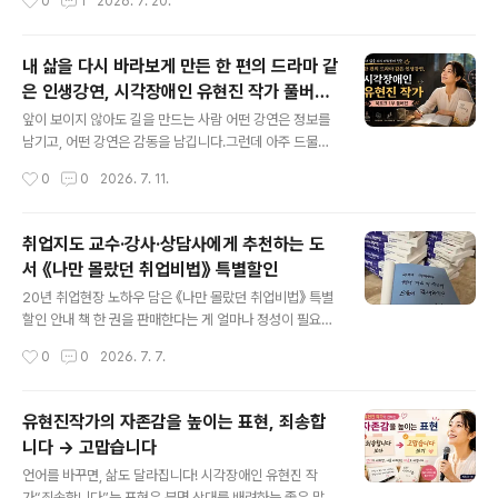
0
1
2026. 7. 20.
반 경력이 멈추기도 합니다. 기업 임원도 예외가 아닙니다.
비합리적인 신념 때문이라고 심리학자 앨버트 엘리스(Alb
자리에 있을 때는 무엇이든 할 수 있을 것처..
ert Ellis)는 주장했는데요. 그는 이런 비합리적 신념의 뿌
리를 이루고 있는 3가지 당위성을 언급합니다. 첫째, 자신
내 삶을 다시 바라보게 만든 한 편의 드라마 같
에 대한 당위성. 그러니까 나는 반드시 일을 잘 해내야 한다
은 인생강연, 시각장애인 유현진 작가 풀버전
는 거죠.둘째, 타인에 대한 당위성. 타인은 나에게 공정하
글 내용
영상
고, 친절해야 한다는 거죠.셋째, 세상에 대한 당위성. 세상
앞이 보이지 않아도 길을 만드는 사람 어떤 강연은 정보를
은 편해야 하고 합리적으로 돌아가야 한다는 겁니다. 아니
남기고, 어떤 강연은 감동을 남깁니다.그런데 아주 드물게
세상에. 솔직히 이 이론을 보며 어느 누가 그렇지 않을까 싶
삶의 방향을 다시 생각하게 만드는 강연이 있습니다. 이번
작성시간
0
0
2026. 7. 11.
었습니다. 아니, 저만 그런가요?! 글 읽으시는 분들 중에
북토크의 주인공인 유현진 작가의 이야기가 바로 그랬습니
“일 못하..
다.유현진 작가는 19살에 진행성 희귀질환으로 시각장애
판정을 받았습니다. 시간이 흐를수록 시력은 점점 더 나빠
취업지도 교수·강사·상담사에게 추천하는 도
졌고, 지금도 여전히 시력을 잃어가는 과정을 살아가고 있
서 《나만 몰랐던 취업비법》 특별할인
습니다. 이번 강연은 장애를 극복한 영웅담을 담은 것이 아
글 내용
닙니다. 평범한 누구나 가질 수 있는 두려움도 있고, 좌절도
20년 취업현장 노하우 담은 《나만 몰랐던 취업비법》 특별
있고, 눈물도 있지만 그럼에도 오늘을 살아내는 한 사람의
할인 안내 책 한 권을 판매한다는 게 얼마나 정성이 필요한
이야기가 담겨 있습니다. 그래서 더 현실적이고, 더 깊이 마
일인지 뼈저리게 알기에, 한 권씩 보낼 때마다 똑같은 내용
작성시간
0
0
2026. 7. 7.
음에 깊이 남습니다. 📺 풀버전 강연 보기 : https://yout
이 아니라완전히 다른 문구로 서명을 해서 보내드리고 있
u.be/7ZZP..
습니다. 아래처럼 할인 홍보 메일을 보냈더니 감사하게도
주문해주시는 분들이 계시네요~ 혹시... 여러분도 한 권?
유현진작가의 자존감을 높이는 표현, 죄송합
쿨럭~^^;*지인분들에게 보내드린 할인적용을 여러분들에
니다 → 고맙습니다
게도 동일하게 적용해드리고자 하오니 원하시는 분들은 편
글 내용
하게 말씀해주세요. ========== 안녕하세요. 코치 정
언어를 바꾸면, 삶도 달라집니다! 시각장애인 유현진 작
철상입니다. 오랜만에 안부 전합니다.늘 각자의 자리에서
가“죄송합니다”는 표현은 분명 상대를 배려하는 좋은 말입