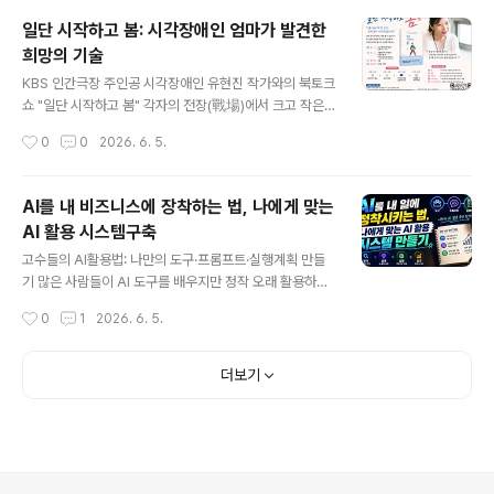
코드를 짠다'는 얘기에 선뜻 손이 가지 않았습니다. 그런데
일단 시작하고 봄: 시각장애인 엄마가 발견한
이번 특강을 기획하면서 직접 확인해보니, 강의록 작성부
희망의 기술
터 슬라이드 제작까지 클로드 하나로 전 과정이 연결될 수
글 내용
있겠다는 걸 알게 됐습니다. 강사라면 누구보다 먼저 새로
KBS 인간극장 주인공 시각장애인 유현진 작가와의 북토크
운 도구를 깊이 다뤄봐야 한다는 생각으로 이번 특강을 준
쇼 "일단 시작하고 봄" 각자의 전장(戰場)에서 크고 작은
비했습니다. 홍스랩의 홍순성 대표님은 AI·디지털 분야에
전투를 치르며 치열하게 하루를 살아내는 우리들, 어쩌면
작성시간
0
0
2026. 6. 5.
서 20년 이상 현장을 누빈 실전형 전문가입니다.경희사이
지금 우리에게 가장 필요한 것은 서로를 향한 따뜻한 위로
버대학교 교수이자 AI ..
와 한 줌의 용기가 아닐까 싶습니다. 살다 보면 누구에게나
예상치 못한 시련이 찾아오기도 하니까요.꿈이 흔들릴 때
AI를 내 비즈니스에 장착하는 법, 나에게 맞는
도 있고,앞이 보이지 않을 만큼 막막한 순간도 있을 겁니다.
AI 활용 시스템구축
당신은 지금, 인생의 어느 전장을 지나고 있나요?그럴 때
글 내용
우리에게 필요한 것은 거창한 성공담이 아니라"그럼에도
고수들의 AI활용법: 나만의 도구·프롬프트·실행계획 만들
다시 시작해본 사람"의 이야기인지도 모릅니다. 여기, 제
기 많은 사람들이 AI 도구를 배우지만 정작 오래 활용하지
마음을 세차게 울리고 깊은 용기를 준 한 사람의 이야기가
는 못합니다. 이유는 단순합니다. 도구는 배웠지만, 자신의
작성시간
0
1
2026. 6. 5.
있습니다.바로 제 제자이자, 최근 도서 일단 시작하고 봄>
업무에 맞는 시스템은 만들지 못했기 때문입니다. 이번 영
을 출간한 시각장애인 유현진 작..
상에서는 나에게 맞는 AI 도구 3종 세트 선정법부터 업종
별 프롬프트 템플릿 작성법, 그리고 4주 실행 로드맵 설계
더보기
방법까지 실전 중심으로 다룹니다. 또한 성과를 측정하고
개선하는 피드백 시스템까지 함께 정리했습니다. AI 활용
의 핵심은 더 많은 도구가 아니라, 나만의 반복 가능한 활용
체계를 만드는 것입니다. ▶ 유튜브 보기https://youtu.b
e/-vNVP3LlmbA 4단계. 나에게 맞는 도구 3종 세트 정