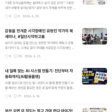
026년 7월 2일(목) 저녁7시 ~ 저녁9시 30분 (2시간 30
"다른 강사님들에게는 알려주고 싶지 않은 강의!""그동안
분) 강연자 : 홍순성 강사(AI 콘텐츠 전략가, 경희사이버대
내가 어떻게 살아남았지? 공부 방식 자체를 바꾸게 만든 역
학교 교수) 모집인원: 최대 100명 (입금 선착순, 신청 선착
대급 특강!" 온라인 특강마다 100여 명이 넘는 신청자로
작성시간
0
0
2026. 6. 29.
순) 강연장소: 온라docs.google.com ..
인산인해를 이루고, NotebookLM 특강에는 무려 500
명 이상이 몰렸던 지아이연구소 김관주 소장님의 레전드
강의! 수많은 강사·기획자분들의 열화와 같은 요청과 앵콜
감동을 안겨준 시각장애인 유현진 작가의 북
쇄도에 힘입어, 이번에는 '오프라인 집중 실습 과정'으로 대
세미나, #일단시작하고봄
폭 확장하여 오픈합니다. 온라인 화면 너머로는 다 담지 못
글 내용
했던 AI 활용 교안 제작의 디테일과 실전 노하우를 저자와
보이지 않아도 길을 만드는 유현진 작가와의 북토크 감동
한 공간에서 완벽하게 마스터할 수 있는 단 한 번의 기회입
후기PPT도, 시계도 없이 무대를 사로잡은 시각장애인 유
니다. 모시는 글생성형 AI 시대의 변화 속도는 상상을 초월
현진 작가의 기적 같은 북토크 어제 유현진 작가의 첫 번째
작성시간
0
35
2026. 6. 21.
합니다. "나중에 배우지 뭐" 하고 미루는 순간, 강사의 경쟁
북토크쇼 행사를 은혜롭게 잘 마무리했습니다. 책을 출간
력은 뒤처질 수밖..
하고 사실상 대중과 처음으로 만나는 강연이었는데도, 놀
라울 정도로 매끄럽고 군더더기 없이 프로처럼 멋지게 이
내 일에 맞는 AI 시스템 만들기: 진단부터 자
야기를 전해 저도 청중들도 감탄했답니다. 앞으로 동기부
동화까지(AI활용플랜)
여 강연가라는 꿈을 이루기 위해 세바시 무대와 유퀴즈에
글 내용
출연하고 싶다던 현진 씨의 꿈, 어제의 열정으로 보아 머지
AI를 일상으로 만드는 법: 나만의 AI 활용 플랜 만들기 AI
않아 분명히 이루리라 믿어 의심치 않습니다.강연 전에 현
를 배우는 것만큼 중요한 것은 내 일에 맞게 꾸준히 활용하
진 씨에게 "50분 강의하고, 10분 쉬었다가, 50분 동안 토
는 시스템을 만드는 일입니다. 이번 6강 풀버전에서는 현
작성시간
0
71
2026. 6. 16.
크쇼를 진행할 것"이라고 미리 귀띔을 해주었는데요. 놀랍
재 업무 진단, AI 도입 목표 설정, 자동화 후보 찾기, 도구 3
게도 PPT 강연도 아니었고, 시계도 없이 ..
종 세트 선정, 프롬프트 템플릿, 4주 실행 로드맵, 성과 측
정까지 한 번에 정리했습니다. AI를 일회성 도구가 아니라
부산 오면 이 정도는 먹고 가야 한다 아이가!