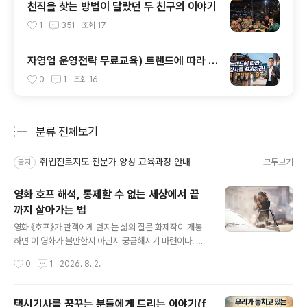
천직을 찾는 방법이 달랐던 두 친구의 이야기
1
351
조회
17
자영업 운영전략 무료교육) 트렌드에 따라 장
사를 설계하라!
0
1
조회
16
분류 전체보기
주요 글 목록
취업진로지도 전문가 양성 교육과정 안내
모두보기
공지
영화 호프 해석, 통제할 수 없는 세상에서 끝
까지 살아가는 법
글 내용
영화 《호프》가 관객에게 던지는 삶의 질문 화제작이 개봉
하면 이 영화가 볼만한지 아닌지 궁금해지기 마련이다. 누
군가는 "인생 영화"라며 극찬하고, 또 다른 누군가는 "시간
작성시간
0
1
2026. 8. 2.
이 아깝다"며 혹평한다. 그런데 최근 개봉한 영화 《호프》는
그 정도가 유난히 심했다. 호불호를 넘어 거의 두 개의 세상
이 따로 존재하는 것처럼 의견이 분분했다. 직접 관람하고
택시기사를 꿈꾸는 분들에게 드리는 이야기(f