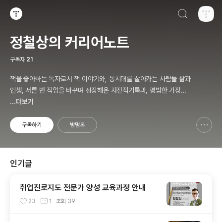
검색하기
티스토리
정철상의 커리어노트
구독자
21
책을 좋아하는 독자로서 책 이야기와, 동시대를 살아가는 사람들 삶과
인생, 서른 번 직업을 바꾸며 성장해온 자전적기록과, 평범한 가장으
로 살면서 겪고 느낀 삶의 소소한 에피소드를 전한다. 젊은이들의 고
...더보기
민해결사로 따뜻한 세상 만드는데 일조하고픈 커리어코치, 유튜브: 정
교수의 인생수업
구독하기
방명록
신고하기 레이어
열기
인기글
취업진로지도 전문가 양성 교육과정 안내
23
1
조회
39