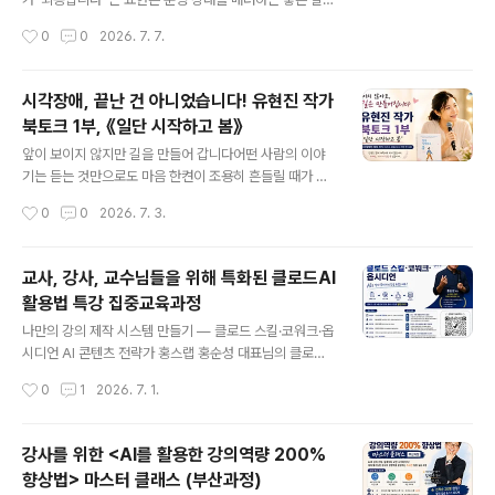
열정적으로 활동하고 계실 분들을 떠올리며 소식 전해봅니
니다. 하지만 우리는 생각보다 너무 자주 "죄송합니다"라는
작성시간
0
0
2026. 7. 7.
다.저는 여전히 글쓰고, 강의하고, 상담하고, 각종 프로그램
말을 반복합니다. 실수했을 때도, 도움을 받을 때도, 잘 몰
을 운영하며 한결같이 지내고 있습니..
라서 질문할 때도 습관처럼 먼저 사과부터 합니다. 유현진
작가는 자신도 오랫동안 “죄송합니다”라는 말을 입에 달고
시각장애, 끝난 건 아니었습니다! 유현진 작가
다니는 사람이었다고 말합니다. 입사 초기, 서툰 일 처리에
북토크 1부, 《일단 시작하고 봄》
"죄송합니다"를 입에 달고 살았던 시절이 있었다고 합니다.
글 내용
사실 길을 물어볼 때도, 누군가의 도움을 받아야만 할 때도,
앞이 보이지 않지만 길을 만들어 갑니다어떤 사람의 이야
늘 "죄송합니다" 말부터 입에 올렸다고 합니다. 하지만 어
기는 듣는 것만으로도 마음 한켠이 조용히 흔들릴 때가 있
느 날 문득 '나는 왜 항상 잘못한 사람처럼 살아야 하지?'라
습니다.이번 북토크의 주인공 유현진 작가의 이야기가 그
작성시간
0
0
2026. 7. 3.
는 생각이 문득 들었다고 합니다. 📺 시청하기 : https://y
랬습니다. 유현진 작가는 19년 전 대학 강의실에서 만났던
out..
제자입니다.그때도 참 밝고 해맑은 학생이었는데 사실 지
금도 그렇습니다.다만 시간이 흘러 지금은 세 아이의 엄마
교사, 강사, 교수님들을 위해 특화된 클로드AI
가 되었고, KBS 인간극장의 주인공이 되었고, 이번에는 자
활용법 특강 집중교육과정
신의 삶을 담은 책 《일단 시작하고 봄》의 작가가 되어 다시
글 내용
제 앞에 섰습니다. 이 책은 대단한 성공담을 담은 책이 아닙
나만의 강의 제작 시스템 만들기 — 클로드 스킬·코워크·옵
니다. 오히려 흔들리고 넘어지고 다시 일어나는 아주 현실
시디언 AI 콘텐츠 전략가 홍스랩 홍순성 대표님의 클로드
적인 삶의 기록입니다. 그래서 더 깊이 다가옵니다. 📺 영
AI 특강에 90여명에 이르는 분들이 신청할 정도로 뜨거운
작성시간
0
1
2026. 7. 1.
상 보기 https://youtu.be/qrP6i73BWVE ‘시각장애
관심이 이어지고 있습니다. 아직까지 신청하지 않으신 분
인’이라는 이름 ..
들은 오늘 7월 1일까지 신청하면 할인 적용받을 수 있으며,
집중교육과정에도 할인적용 받을 수 있니 꼭 신청해서 들
강사를 위한 <AI를 활용한 강의역량 200%
어보시길 권합니다.https://forms.gle/Nqtnmez9FGj
향상법> 마스터 클래스 (부산과정)
Ls5tx6 특강)강사를 위한 클로드 스킬 활용법강연일자: 2
글 내용