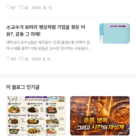
요한 것은? 무엇? 한 지방대학 취업박람회에 취업상담을
87
42
2009. 10. 12.
나갔다. 상담을 받으려던 대다수의 학생들이 내 부스 앞에
서 머뭇머뭇 거리다가 자리에 앉는다. 4학년이 되어 졸업
이 코앞에 닥쳤건만 준비해놓은 것이 없어 어찌할 바를 몰
老교수가 보따리 행상처럼 기업을 찾은 이
라 우왕좌왕하는 학생들의 심리가 느껴져 안타까운 마음이
들었다. (한 채용박람회에서 전문가와 상담 중인 사람들. 사
유?, 감동 그 자체!
글 내용
진 속의 안경낀 사람은 카리스마? 아니다. 박람회 현장의
대학교의 교수님들은 제자들의 ‘진로(進路)’를 위해서 얼
한 전문가다. 나는 인물이 훨씬 좋다.ㅋㅋㅋ) 상담에서 만난
마나 애를 쓸까? 어떤 분들은 교수란 연구하는 사람들이지,
한 학생의 이야기다. 어쩌면 이것이 오늘을 살아가는 우리
이것저것 잡다한 일을 하는 사람이 아니라고 주장하는 분
대학 졸업예정자들의 한 단면을 잘 보여주는 것 같아서 이
80
32
2009. 8. 31.
들도 있다. 물론 연구 중심의 교수라면 그렇게 해야 될 필요
야기를 공개한다. 올해 28살의 ..
도 있다. 그런데 우리나라 교수들은 대다수가 연구 중심의
교수라고 주장하며 실질적인 일은 회피한다. 결국 아무도
자신의 제자들을 위해서 은 하지 않는다는 것이 문제다. 한
대학의 취업지원센터의 선생님으로부터 들은 이야기다. 이
이 블로그 인기글
분은 대학에 들어오기 전 기업의 인사담당자로 일했다고
한다. 그때의 이야기를 하나 들려주었는데 너무 감동이 되
어서 이야기를 공개한다. 당시 기업 인사담당자로 재직하
다가 보니 여러 대학에서 졸업생들을 채용해달라고 찾아오
는 학교 관계자들이 많았다고 한다. 그런 ..