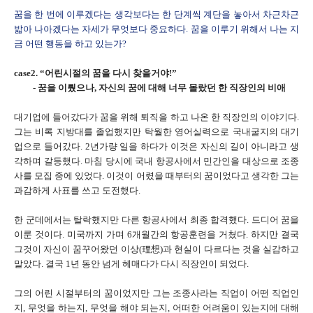
꿈을 한 번에 이루겠다는 생각보다는 한 단계씩 계단을 놓아서 차근차근
밟아 나아겠다는 자세가 무엇보다 중요하다. 꿈을 이루기 위해서 나는 지
금 어떤 행동을 하고 있는가?
case2. “어린시절의 꿈을 다시 찾을거야!”
- 꿈을 이뤘으나, 자신의 꿈에 대해 너무 몰랐던 한 직장인의 비애
대기업에 들어갔다가 꿈을 위해 퇴직을 하고 나온 한 직장인의 이야기다.
그는 비록 지방대를 졸업했지만 탁월한 영어실력으로 국내굴지의 대기
업으로 들어갔다. 2년가량 일을 하다가 이것은 자신의 길이 아니라고 생
각하며 갈등했다. 마침 당시에 국내 항공사에서 민간인을 대상으로 조종
사를 모집 중에 있었다. 이것이 어렸을 때부터의 꿈이었다고 생각한 그는
과감하게 사표를 쓰고 도전했다.
한 군데에서는 탈락했지만 다른 항공사에서 최종 합격했다. 드디어 꿈을
이룬 것이다. 미국까지 가며 6개월간의 항공훈련을 거쳤다. 하지만 결국
그것이 자신이 꿈꾸어왔던 이상(理想)과 현실이 다르다는 것을 실감하고
말았다. 결국 1년 동안 넘게 헤매다가 다시 직장인이 되었다.
그의 어린 시절부터의 꿈이었지만 그는 조종사라는 직업이 어떤 직업인
지, 무엇을 하는지, 무엇을 해야 되는지, 어떠한 어려움이 있는지에 대해