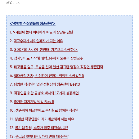
글입니다.
<'평범한 직장인들의 생존전략'>
1.
9개월째 놀다 아내에게 떠밀려 상담온 남편
2.
학교수재가 사회실패자가 되는 이유
3.
300억의 사나이, 한원태, 기본으로 성공하다!
4.
접시닦이로 시작해 대학교수까지 오른 이상정교수
5.
배고픔을 딛고, 목숨을 걸며 일한 김규환 명장의 직장인 생존전략
6.
절대긍정 저자, 김성환이 전하는 직장인 성공법칙5
7.
평범한 직장인이었던 정철상의 생존전략 Best3
8.
직장인을 위한 공병호 박사의 17가지 성공제언
9.
즐거운 자기계발 방법 Best5
10.
생존위해 퇴근후에도 독서실로 향하는 직장인
11.
평범한 직장인들이 자기계발해야 하는 이유
12.
공기업 직원, 소주가 양주 되겠습니까?
13.
똥고집 벗어나는 5가지 변화 대응전략