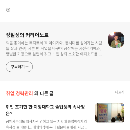
(새창열림)
로그 정보
정철상의 커리어노트
책을 좋아하는 독자로서 책 이야기와, 동시대를 살아가는 사람
들 삶과 인생, 서른 번 직업을 바꾸며 성장해온 자전적기록과,
평범한 가장으로 살면서 겪고 느낀 삶의 소소한 에피소드를 전
한다. 젊은이들의 고민해결사로 따뜻한 세상 만드는데 일조하
고픈 커리어코치, 유튜브: 정교수의 인생수업
구독하기
더보기
취업,경력관리
의 다른 글
취업 포기한 한 지방대학교 졸업생의 속사정
은?
글 내용
공채시즌에도 입사지원 안하고 있는 지방대 졸업예정자의
속사정 들어보니... 패배의식에 우리 젊은이들에게, 지금 필