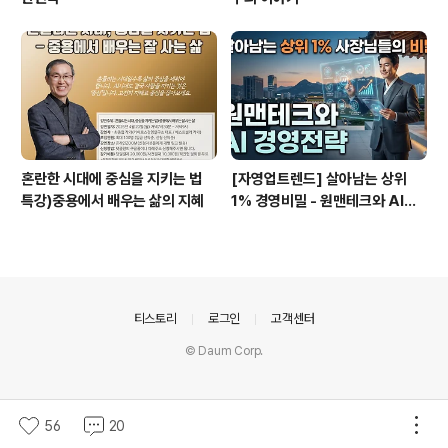
혼란한 시대에 중심을 지키는 법
[자영업트렌드] 살아남는 상위
특강)중용에서 배우는 삶의 지혜
1% 경영비밀 - 원맨테크와 AI경
영전략
의안내
티스토리
로그인
고객센터
© Daum Corp.
56
20