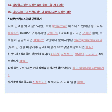
14.
일탈하고 싶은 직장인들의 충동, ‘확, 사표 써?’
15.
막상 사표쓰고 뛰쳐나왔으나 돌아가고픈 직장인, 왜?
* 따뜻한 카리스마와 인맥맺기:
저와 인맥을 맺고 싶으시면, 트윗
@careernote
, 비즈니스 인맥은 링크나우
클릭+^^
,
HanRSS 구독자라면
구독+^^
, Daum회원이라면
구독^^
클릭, 프
로필이 궁금하다면
클릭^^*
, 고민이나 문의사항은
career@careernote.co.kr
(무료,단 신상 비공개후 공개)
, 비공개 유료상담 희망하시면
클릭+
신간도서 <심리학이 청춘에게 묻다>
:
YES24
,
교보문고
,
알라딘
,
인터파크
독자
서평보기:
클릭+
집필 중인 도서 <서른 번의 직업을 바꿔야만 했던 남자>:
원고 아이디어 제안하기
+
자기계발 심리학교육
:
신청하기+
,
북세미나 & 교육
일정
클릭+
,