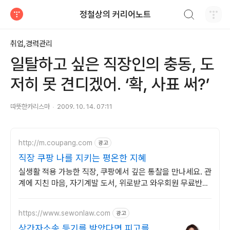
검색하기
정철상의 커리어노트
티스토리
취업,경력관리
일탈하고 싶은 직장인의 충동, 도
저히 못 견디겠어. ‘확, 사표 써?’
따뜻한카리스마
2009. 10. 14. 07:11
http://m.coupang.com
광고
직장 쿠팡 나를 지키는 평온한 지혜
실생활 적용 가능한 직장, 쿠팡에서 깊은 통찰을 만나세요. 관
계에 지친 마음, 자기계발 도서, 위로받고 와우회원 무료반품
하세요.
https://www.sewonlaw.com
광고
상간자소송 등기를 받았다면 피고를 위