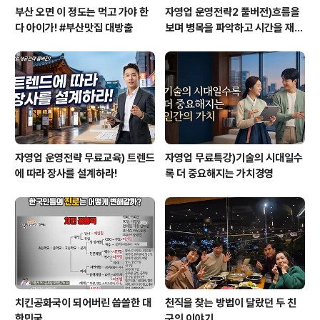
부산 오면 이 정도는 먹고 가야 한
자영업 운영전략2 풀버전)흐름을
다 아이가! #부산맛집 대방출
보며 병목을 파악하고 시간을 재설
계하라
자영업 운영전략 무료교육) 트렌드
자영업 무료특강)기술의 시대일수
에 따라 장사를 설계하라!
록 더 중요해지는 가치경영
치킨공화국이 되어버린 씁쓸한 대
천직을 찾는 방법이 달랐던 두 친
한민국
구의 이야기