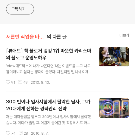
한다. 젊은이들의 고민해결사로 따뜻한 세상 만드는데 일조하
고픈 커리어코치, 유튜브: 정교수의 인생수업
구독하기
더보기
서른번 직업을 바꾼 남자
의 다른 글
[뷰애드] 책 블로거 랭킹 1위 따뜻한 카리스마
의 블로그 운영노하우
글 내용
‘view애드박스에 내가 나온다면’라는 이벤트를 보고 나도
참여해보고 싶다는 생각이 들었다. 차일피일 밀려서 이제
야 쓰게 된다. 혹시나 도움이 될까하여 내가 블로그를 어떻
91
49
2010. 8. 10.
게 시작해서, 어떻게 쓰고, 어떻게 활용하고 있는지 소개해
볼까 한다. 프로필 사진의 아이들은 모두 친자식인지? 일단
내 블로그에 들어오면 사람들이 가장 궁금해 하는 것이 프
300 번이나 입사시험에서 탈락한 남자, 그가
로필 사진에 아이들이 모두 내 아이들이냐는 것이다. 나도
이 아이들이 모두 우리 아이들이었으면 좋겠다^^ 앞에 둘
20대에게 전하는 경력관리 전략
글 내용
만 우리 아이들 이고 나머지 아이들은. 마흔 두 살의 내 생
저는 대학졸업을 앞두고 300번이나 입사시험에서 탈락했
일날 밤 9시에 놀러온 이웃 아이들이다. 관련글: 동네 아
습니다. 게다가 졸업 후 어렵게 들어간 첫 직장에서도 해고
이 들과 함께한 42살 아빠의 생일 파티 블로그를 시작하게
되었고 서른 번의 직업을 전전긍긍해야만 했습니다. 누구
된 계기 & 동기 인터넷의 개인 홈페이지를 통해 글을 써본
74
28
2010. 8. 7.
보다 부끄럽고 힘들었던 순간이었지만 오히려 그것이 제게