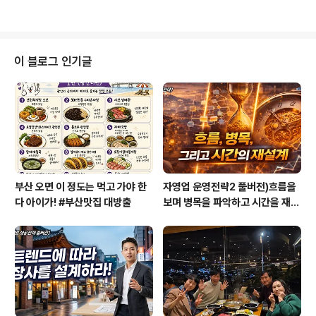
적은 있지만 블로그라는 ..
는 보약이 되었습니다. 직업전문가로서 커리어코치로, 인
재개발전문가로 살아가는데 있어서 큰 힘이 되었기 때문입
니다. 관련글 : 거듭되는 입사탈락으로 양치기 소년 되다!!!
관련글 : 첫 직장, 첫 해고로 끝났던 뼈아팠던 기억 제가 대
이 블로그 인기글
학 강단과 사회 현장에서 만난 20대들에게 조언을 드리는
데 도움이 될 내용으로 방송을 마련했습니다. 비록 국군장
병을 위해 방송되는 국군방송TV이지만 오늘을 살아가는
20대 젊은이들에게도 충분히 도움이 될 내용이라고 생각
합니다. 자신의 커리어를 어떻게 구축해나가야..
부산 오면 이 정도는 먹고 가야 한
자영업 운영전략2 풀버전)흐름을
다 아이가! #부산맛집 대방출
보며 병목을 파악하고 시간을 재설
계하라