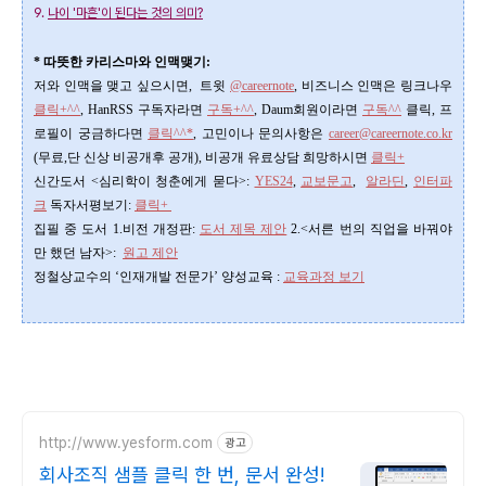
9.
나이 '마흔'이 된다는 것의 의미?
* 따뜻한 카리스마와 인맥맺기:
저와 인맥을 맺고 싶으시면, 트윗
@careernote
, 비즈니스 인맥은 링크나우
클릭+^^
,
HanRSS 구독자라면
구독+^^
, Daum회원이라면
구독^^
클릭, 프
로필이 궁금하다면
클릭^^*
, 고민이나 문의사항은
career@careernote.co.kr
(무료,단 신상 비공개후 공개)
, 비공개 유료상담 희망하시면
클릭+
신간도서 <심리학이 청춘에게 묻다>
:
YES24
,
교보문고
,
알라딘
,
인터파
크
독자서평보기:
클릭+
집필 중 도서 1.비전 개정판:
도서 제목 제안
2.<서른 번의 직업을 바꿔야
만 했던 남자>:
원고 제안
정철상교수의 ‘인재개발 전문가’ 양성교육 :
교육과정 보기
http://www.yesform.com
광고
회사조직 샘플 클릭 한 번, 문서 완성!