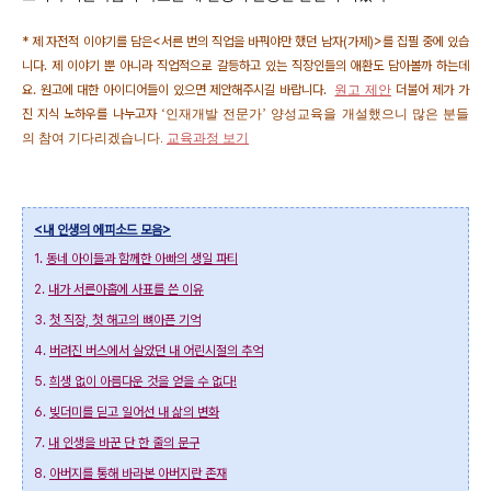
* 제 자전적 이야기를 담은<서른 번의 직업을 바꿔야만 했던 남자(가제)>를 집필 중에 있습
니다. 제 이야기 뿐 아니라 직업적으로 갈등하고 있는 직장인들의 애환도 담아볼까 하는데
요. 원고에 대한 아이디어들이 있으면 제안해주시길 바랍니다.
원고 제안
더불어 제가 가
진 지식 노하우를 나누고자
‘인재개발 전문가’ 양성교육을 개설했으니 많은 분들
의 참여 기다리겠습니다.
교육과정 보기
<내 인생의 에피소드 모음>
1.
동네 아이들과 함께한 아빠의 생일 파티
2.
내가 서른아홉에 사표를 쓴 이유
3.
첫 직장, 첫 해고의 뼈아픈 기억
4.
버려진 버스에서 살았던 내 어린시절의 추억
5.
희생 없이 아름다운 것을 얻을 수 없다!
6.
빚더미를 딛고 일어선 내 삶의 변화
7.
내 인생을 바꾼 단 한 줄의 문구
8.
아버지를 통해 바라본 아버지란 존재