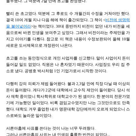
몰두했다. 그 덕분에 2달 만에 초고를 완성했다.
빨리 쓴 초고였다. 덕분에 그 후로도 수 개월간의 수정을 거쳐야만 했다.
결국 10여 개월 지나 다음 해에 책이 출간되었다. 그 책이 <
비전에 생명력
을 불어넣어라
>는 책이었다. 30대 중반까지 비전이 없던 내가 비전을 세
움으로써 바뀐 인생을 보여주고 싶었다. 그래서 비전이라는 주제만을 가
지고 이야기를 다뤘다. 참고로 이 책은 내용이 수정보완되어 올해 10월
새로운 도서제목으로 개정판이 나온다.
초고를 쓰는 동안정식으로 개인 사업자를 신고했다. 말이 사업이지 돈이
들어갈 일도 없었다. 직원은 나 혼자였기 때문이다. 사업장도 우리 집 주
소로 냈다. 공병호 박사처럼 1인 기업가로서 시작한 것이다.
다행히 강의 의뢰가 제법 들어왔다. 불과 2,3달 만에 직장 다닐 때 이상의
돈이 들어왔다. 게다가 2군데 대학에서 교수직 제안이 들어왔다. 당시 석
사 재학 중이었니 학사학위로 대학교수가 된 셈이다. 한 분야의 전문가였
기에 가능했던 일이었다. 비록 겸임교수였지만 나는 그것만으로도 만족
했다. 대학도 겨우 졸업한 내가 명문대학 강단에까지 오르게 되었으니 스
스로봐도 놀라운 일이었다.
서른아홉에 사표를 쓴다는 것이 나는 너무 두려웠다.
그러나 서른아홉의 사표는 내 인생의 훌륭한 반전이 되었다...