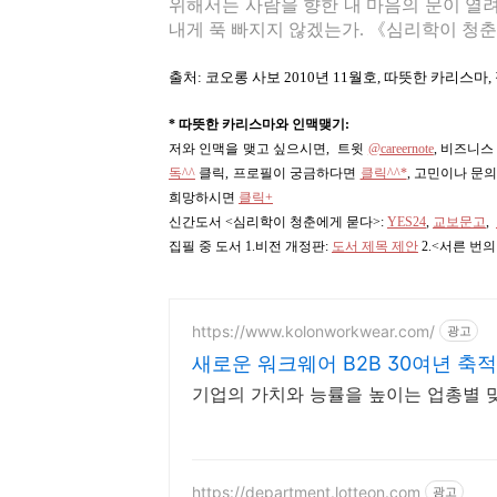
위해서는 사람을 향한 내 마음의 문이 열려
내게 푹 빠지지 않겠는가. 《심리학이 청춘
출처: 코오롱 사보 2010년 11월호, 따뜻한 카리스마
* 따뜻한 카리스마와 인맥맺기:
저와 인맥을 맺고 싶으시면, 트윗
@careernote
, 비즈니
독^^
클릭, 프로필이 궁금하다면
클릭^^*
, 고민이나 문
희망하시면
클릭+
신간도서 <심리학이 청춘에게 묻다>
:
YES24
,
교보문고
,
집필 중 도서 1.비전 개정판:
도서 제목 제안
2.<서른 번
https://www.kolonworkwear.com/
광고
새로운 워크웨어 B2B 30여년 
기업의 가치와 능률을 높이는 업총별 맞
https://department.lotteon.com
광고