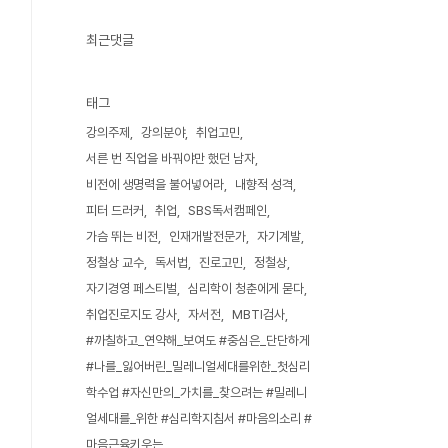
최근댓글
태그
강의주제
강의분야
취업고민
서른 번 직업을 바꿔야만 했던 남자
비전에 생명력을 불어넣어라
내향적 성격
피터 드러커
취업
SBS독서캠페인
가슴 뛰는 비전
인재개발전문가
자기계발
정철상 교수
독서법
진로고민
정철상
자기경영 페스티벌
심리학이 청춘에게 묻다
취업진로지도 강사
자서전
MBTI검사
#까칠하고_연약해_보여도 #중심은_단단하게
#나를_잃어버린_밀레니얼세대를위한_첫심리
학수업 #자신만의_가치를_찾으려는 #밀레니
얼세대를_위한 #심리학지침서 #마음의소리 #
마음근육키우는_