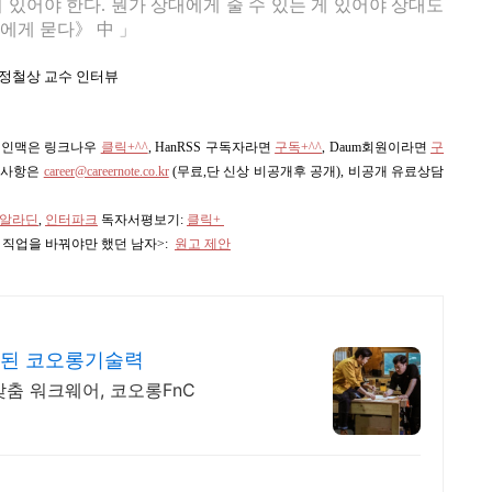
 있어야 한다. 뭔가 상대에게 줄 수 있는 게 있어야 상대도
에게 묻다》 中 」
, 정철상 교수 인터뷰
스 인맥은 링크나우
클릭+^^
,
HanRSS 구독자라면
구독+^^
, Daum회원이라면
구
의사항은
career@careernote.co.kr
(무료,단 신상 비공개후 공개)
, 비공개 유료상담
알라딘
,
인터파크
독자서평보기:
클릭+
의 직업을 바꿔야만 했던 남자>:
원고 제안
축적된 코오롱기술력
춤 워크웨어, 코오롱FnC