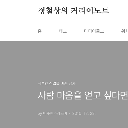
본문 바로가기
정철상의 커리어노트
홈
태그
미디어로그
위
서른번 직업을 바꾼 남자
사람 마음을 얻고 싶다면
by 따뜻한카리스마
2010. 12. 23.