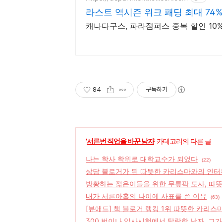
라스트 역시즌 위크 패딩 최대 74
캐나다구스, 파라점퍼스 중복 할인 10% 
84
구독하기
'
서른번 직업을 바꾼 남자
' 카테고리의 다른 글
나는 학사 학위로 대학교수가 되었다
(22)
상담 블로거가 된 따뜻한 카리스마와의 인터뷰
방황하는 젊은이들을 위한 무릎팍 도사, 따
내가 서른아홉의 나이에 사표를 쓴 이유
(63)
[뷰애드] 책 블로거 랭킹 1위 따뜻한 카리
300 번이나 입사시험에서 탈락한 남자, 그