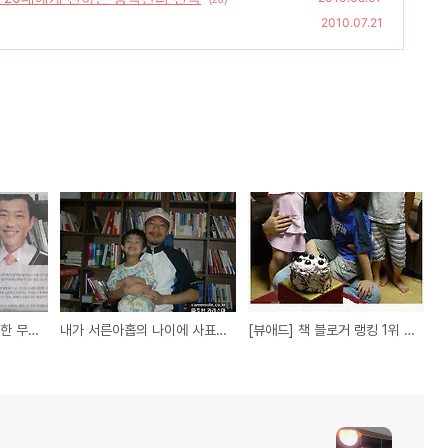
2010.07.21
방황하는 젊은이들을 위한 무릎팍 도사, 따뜻한 카리스마 정철상
내가 서른아홉의 나이에 사표를 쓴 이유
[뷰애드] 책 블로거 랭킹 1위 따뜻한 카리스마의 블로그 운영노하우