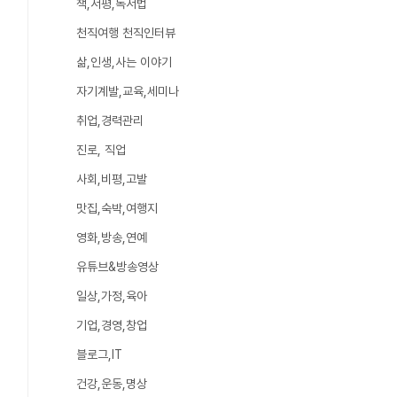
책,서평,독서법
천직여행 천직인터뷰
삶,인생,사는 이야기
자기계발,교육,세미나
취업,경력관리
진로, 직업
사회,비평,고발
맛집,숙박,여행지
영화,방송,연예
유튜브&방송영상
일상,가정,육아
기업,경영,창업
블로그,IT
건강,운동,명상