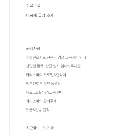
주절주절
비공개 글감 소재
공지사항
취업진로지도 전문가 양성 교육과정 안내
상담전 필독) 상담 원칙 읽어봐주세요!
카리스마의 프로필&연락처
청춘멘토 인터뷰 동영상
유료 코칭/상담/교육 안내
카리스마의 강의주제
댓글&답방 원칙
최근글
인기글