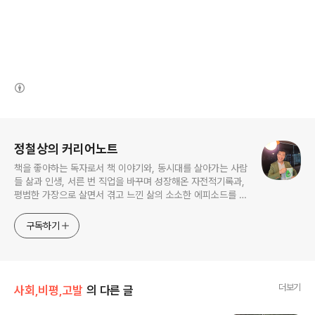
(새창열림)
로그 정보
정철상의 커리어노트
책을 좋아하는 독자로서 책 이야기와, 동시대를 살아가는 사람
들 삶과 인생, 서른 번 직업을 바꾸며 성장해온 자전적기록과,
평범한 가장으로 살면서 겪고 느낀 삶의 소소한 에피소드를 전
한다. 젊은이들의 고민해결사로 따뜻한 세상 만드는데 일조하
고픈 커리어코치, 유튜브: 정교수의 인생수업
구독하기
더보기
사회,비평,고발
의 다른 글