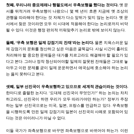
첫째, 우리나라 종묘제래나 행렬도에서 우측보행을 했다는 것이다.
옛 문
서를 뒤적거려 우측보행이 나왔으니 몇 백 년이 흐른 지금에 옛 조상의
관행을 따라해야 한다는 것 자체가 다소 앞뒤가 맞지 않는 논리다. 옛 문
서에서 찾은 것이라면 모두 이 시대에 적용해야 한다는 논리로까지 비약
될 수 있다. 이것은 행정 편의적 끼워맞추기 논리로 밖에 보이지 않는다.
둘째, ‘우측 보행은 일제 강점기의 잔재’라는 논리다.
물론 치욕스러운 일
제 강점기의 문화를 청산하고 싶은 마음은 굴뚝같다. 사실 시간이 흘러도
처리해야 할 중요한 문제들은 대가를 치르고라도 해결해야 할 필요가 있
다고 본다. 그러나 정작 청산되어야할 일제의 잘못된 잔재들은 그대로 놓
아두고 이런 문제를 굳이 일제 운운하면서 애국심에 호소해야 하는 논리
는 옳지 못하다고 본다.
셋째, 일부 선진국이 우측보행하고 있으므로 세계적 관습이라는 것이다.
한마디로 졸렬한 논지다. ‘도대체 선진국이 무엇인가?’ 하는 논의는 차치
하고라도, 선진국이 하면 우리가 모두 따라가야만 하는가? 정부가 주장
하는 일부 선진국으로는 미국, 일본, 프랑스를 언급하고 있다. 우측보행
을 시행하도록 만든 일제 강점기의 일본이 선진국의 사례로 포함되어 있
다는 것은 아이러니가 아닐 수 없다.
이들 국가가 좌측보행으로 바꾸면 좌측보행으로 바뀌어야 하는가. 이런