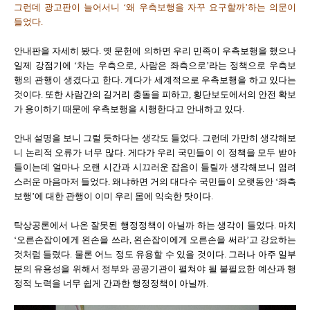
그런데 광고판이 늘어서니 ‘왜 우측보행을 자꾸 요구할까’하는 의문이
들었다.
안내판을 자세히 봤다. 옛 문헌에 의하면 우리 민족이 우측보행을 했으나
일제 강점기에 ‘차는 우측으로, 사람은 좌측으로’라는 정책으로 우측보
행의 관행이 생겼다고 한다. 게다가 세계적으로 우측보행을 하고 있다는
것이다. 또한 사람간의 길거리 충돌을 피하고, 횡단보도에서의 안전 확보
가 용이하기 때문에 우측보행을 시행한다고 안내하고 있다.
안내 설명을 보니 그럴 듯하다는 생각도 들었다. 그런데 가만히 생각해보
니 논리적 오류가 너무 많다. 게다가 우리 국민들이 이 정책을 모두 받아
들이는데 얼마나 오랜 시간과 시끄러운 잡음이 들릴까 생각해보니 염려
스러운 마음마저 들었다. 왜냐하면 거의 대다수 국민들이 오랫동안 ‘좌측
보행’에 대한 관행이 이미 우리 몸에 익숙한 탓이다.
탁상공론에서 나온 잘못된 행정정책이 아닐까 하는 생각이 들었다. 마치
‘오른손잡이에게 왼손을 쓰라, 왼손잡이에게 오른손을 써라’고 강요하는
것처럼 들렸다. 물론 어느 정도 유용할 수 있을 것이다. 그러나 아주 일부
분의 유용성을 위해서 정부와 공공기관이 펼쳐야 될 불필요한 예산과 행
정적 노력을 너무 쉽게 간과한 행정정책이 아닐까.