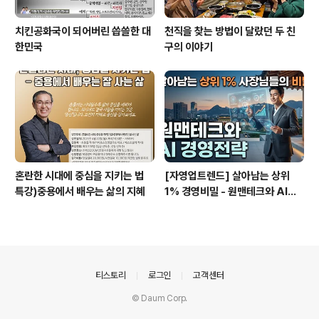
치킨공화국이 되어버린 씁쓸한 대
천직을 찾는 방법이 달랐던 두 친
한민국
구의 이야기
혼란한 시대에 중심을 지키는 법
[자영업트렌드] 살아남는 상위
특강)중용에서 배우는 삶의 지혜
1% 경영비밀 - 원맨테크와 AI경
영전략
의안내
티스토리
로그인
고객센터
© Daum Corp.