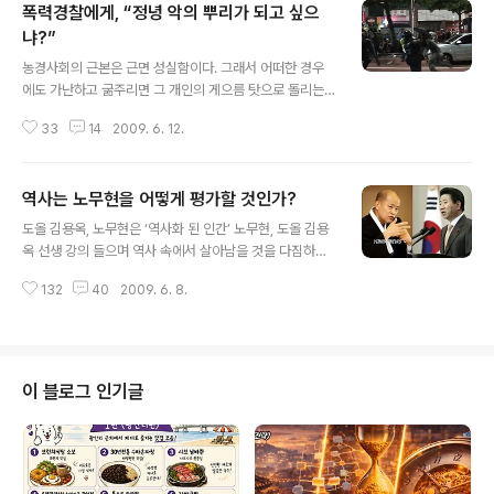
폭력경찰에게, “정녕 악의 뿌리가 되고 싶으
냐?”
글 내용
농경사회의 근본은 근면 성실함이다. 그래서 어떠한 경우
에도 가난하고 굶주리면 그 개인의 게으름 탓으로 돌리는
경향이 동양사회에는 있다. 비록 사는 것이 힘들어도 나 보
33
14
2009. 6. 12.
다 더 힘든 사람을 보면서 동기를 부여받는 것이 동양인의
정서다. 그래서 유목사회인 서양인들로서는 이해가 안 가
는 면이 종종 있을 것이다. 그런데 성실함이 독(毒)이 될 수
역사는 노무현을 어떻게 평가할 것인가?
도 있다는 것을 처음으로 느꼈다. 아니 악(惡)의 뿌리가 될
글 내용
수도 있다는 것을 느꼈다. 시민들을 진압하기위해 철봉을
도올 김용옥, 노무현은 ‘역사화 된 인간’ 노무현, 도올 김용
휘두르고, 폭행을 일삼고, 방패 날로 시민들을 날려버리는
옥 선생 강의 들으며 역사 속에서 살아남을 것을 다짐하지
경찰이 있다니...... (방패날로 시민에게 공격을 가하는 경
않았을까. 역사란 무엇인가? ‘역사란 우리가 살아가는 모든
찰, 이것이 정말 우리 대한민국 2009년 오늘의 현실인가?
132
40
2009. 6. 8.
일’이다. 내가 컴퓨터를 켜는 것, 블로그를 보는 것, 버스를
이미지출처: Wildfree님 http://newscheck.tistory.c
기다리는 것, 학교를 가는 것, 수업을 듣는 것, 직장을 다니
o..
는 것 등이 모두 역사라고 할 수 있다. 사실 이 세상에는 너
무도 많은 일들이 일어나기 때문에 이 모든 것을 기록할 수
는 없다. 그래서 '역사적으로 중요한 사건'을 역사에 기록하
이 블로그 인기글
는 것이다. 도올은 2004년 MBC 특집으로 기획된 방송
‘우리는 누구인가’를 통해서 역사에 대해서 설명을 한다. 자
신이 오줌을 누는 것도 역사지만 그 사실 그 자체는 아무런
역사적 가치도 가지지 않는 것이라고. 그러나 만일 그 장
면..