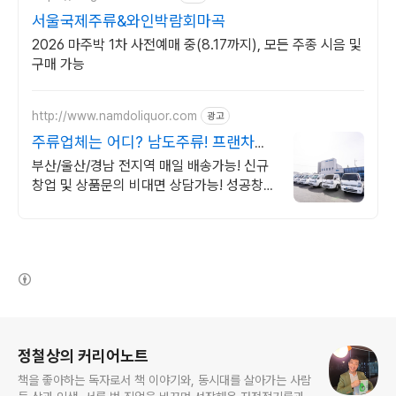
서울국제주류&와인박람회마곡
2026 마주박 1차 사전예매 중(8.17까지), 모든 주종 시음 및
구매 가능
http://www.namdoliquor.com
광고
주류업체는 어디? 남도주류! 프랜차이
즈 및 상권 전문상담
부산/울산/경남 전지역 매일 배송가능! 신규
창업 및 상품문의 비대면 상담가능! 성공창업
을 위하여 프랜차이즈 및 상권을 분석하는 남
도주류와 함께해요.
(새창열림)
로그 정보
정철상의 커리어노트
책을 좋아하는 독자로서 책 이야기와, 동시대를 살아가는 사람