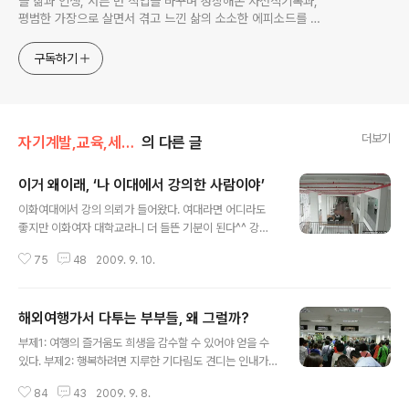
들 삶과 인생, 서른 번 직업을 바꾸며 성장해온 자전적기록과,
평범한 가장으로 살면서 겪고 느낀 삶의 소소한 에피소드를 전
한다. 젊은이들의 고민해결사로 따뜻한 세상 만드는데 일조하
고픈 커리어코치, 유튜브: 정교수의 인생수업
구독하기
더보기
자기계발,교육,세미나
의 다른 글
이거 왜이래, ‘나 이대에서 강의한 사람이야’
글 내용
이화여대에서 강의 의뢰가 들어왔다. 여대라면 어디라도
좋지만 이화여자 대학교라니 더 들뜬 기분이 된다^^ 강의
복장을 어떻게 할까 고민이 된다-_-;;; 보통 때처럼 양복을
75
48
2009. 9. 10.
입을까? 아니면 세미 케쥬얼로 입고 갈까^^ 그냥 정말 편하
게 청바지 차림으로 가볼까^^ 아, 아이 같은 고민^^*ㅋ "여
보 뭐 입을까, 양복이 좋을까 청바지가 괜찮을까^^" "그냥,
해외여행가서 다투는 부부들, 왜 그럴까?
입어", 붹-_-;;; "그래도, 여보,,," 기냥, 퍽퍽퍽@.@ ㅠ.ㅠ O
글 내용
TL 이거 왜이래, ‘나 이대에서 강의하게 된 사람이야’라고
부제1: 여행의 즐거움도 희생을 감수할 수 있어야 얻을 수
한 마디했다가 원 펀치에 넘어갔다는-_-;;ㅋ 이화여자대학
있다. 부제2: 행복하려면 지루한 기다림도 견디는 인내가
교에 첫 강의를 나갔다. "반갑습니다. 정철상 선생님". "잉,
필요하다! 여행을 떠난다는 것은 작은 설렘을 준다. 평범한
나를 먼저 알아보시네.@.@, 내가 그렇게 유명해졌나^^
84
43
2009. 9. 8.
일상을 떠난다는 생각만으로 일탈의 기쁨을 안겨준다. 게