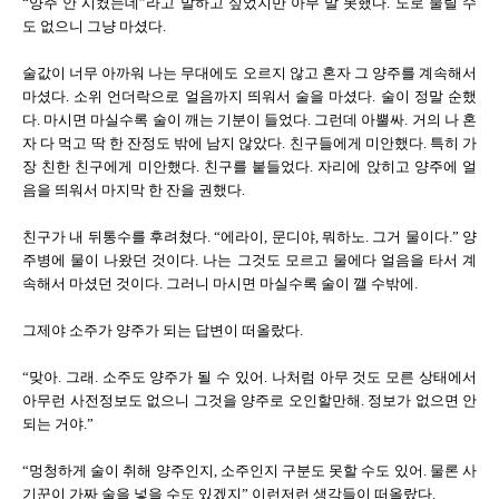
“양주 안 시켰는데”라고 말하고 싶었지만 아무 말 못했다. 도로 물릴 수
도 없으니 그냥 마셨다.
술값이 너무 아까워 나는 무대에도 오르지 않고 혼자 그 양주를 계속해서
마셨다. 소위 언더락으로 얼음까지 띄워서 술을 마셨다. 술이 정말 순했
다. 마시면 마실수록 술이 깨는 기분이 들었다. 그런데 아뿔싸. 거의 나 혼
자 다 먹고 딱 한 잔정도 밖에 남지 않았다. 친구들에게 미안했다. 특히 가
장 친한 친구에게 미안했다. 친구를 붙들었다. 자리에 앉히고 양주에 얼
음을 띄워서 마지막 한 잔을 권했다.
친구가 내 뒤통수를 후려쳤다. “에라이, 문디야, 뭐하노. 그거 물이다.” 양
주병에 물이 나왔던 것이다. 나는 그것도 모르고 물에다 얼음을 타서 계
속해서 마셨던 것이다. 그러니 마시면 마실수록 술이 깰 수밖에.
그제야 소주가 양주가 되는 답변이 떠올랐다.
“맞아. 그래. 소주도 양주가 될 수 있어. 나처럼 아무 것도 모른 상태에서
아무런 사전정보도 없으니 그것을 양주로 오인할만해. 정보가 없으면 안
되는 거야.”
“멍청하게 술이 취해 양주인지, 소주인지 구분도 못할 수도 있어. 물론 사
기꾼이 가짜 술을 넣을 수도 있겠지” 이런저런 생각들이 떠올랐다.