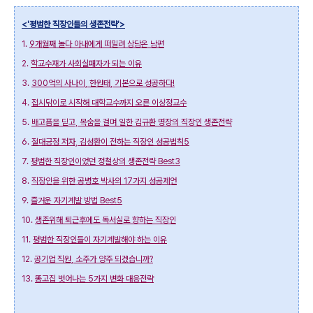
<'평범한 직장인들의 생존전략'>
1.
9개월째 놀다 아내에게 떠밀려 상담온 남편
2.
학교수재가 사회실패자가 되는 이유
3.
300억의 사나이, 한원태, 기본으로 성공하다!
4.
접시닦이로 시작해 대학교수까지 오른 이상정교수
5.
배고픔을 딛고, 목숨을 걸며 일한 김규환 명장의 직장인 생존전략
6.
절대긍정 저자, 김성환이 전하는 직장인 성공법칙5
7.
평범한 직장인이었던 정철상의 생존전략 Best3
8.
직장인을 위한 공병호 박사의 17가지 성공제언
9.
즐거운 자기계발 방법 Best5
10.
생존위해 퇴근후에도 독서실로 향하는 직장인
11.
평범한 직장인들이 자기계발해야 하는 이유
12.
공기업 직원, 소주가 양주 되겠습니까?
13.
똥고집 벗어나는 5가지 변화 대응전략