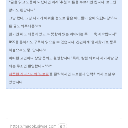
*글을 읽고 도움이 되셨다면 아래 '추천' 버튼을 누르시면
됩니다. 로그인
없이도 된답니다!
그냥 왔다, 그냥 나가기 아쉬울 정도로 좋은 야그들이 숨어 있답니당^^ 다
른 글도 봐주세용^^ㅎ
읽기만 해도 배움이 있고, 따뜻함이 있는 이야기는 쭈~~~욱 계속됩니다!!!
RSS를 통해서도 구독해 읽으실 수 있습니다.
간편하게 '즐겨찾기'로 등록
해놓으셔도 좋~답니다^^
어떠한 고민이나 상담 문의도 환영합니다!
특히, 칼럼 의뢰나 자기계발 강
의는 무조건 환영합니다*^^*
따뜻한 카리스마의 '프로필'
을 클릭하시면 프로필과 연락처까지 보실 수
있습니다.
https://magok.siwse.com
광고