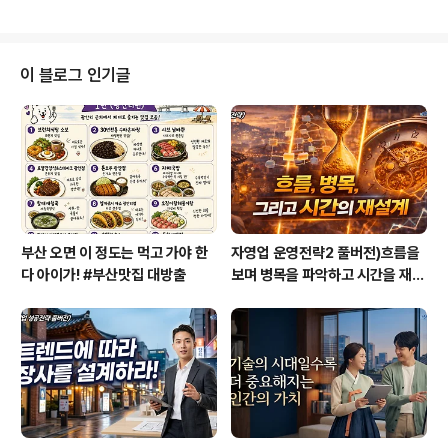
ㅎ" 그런데 내가 몇 년 전에 이화여대 특..
다가 낯선 이국으로 떠난다는 것은 새로운 세계를 맛볼 수
있다는 기대 그 자체만으로도 가슴 설렘이 충만해진다. 그
런데 막상 여행을 떠나본 사람들은 알겠지만 여행이 그리
행복한 감정만 담겨 있는 것이 아니란 사실을 알 것이다. 오
이 블로그 인기글
랜 기다림과 지루함, 그리고 어느 정도의 고통을 감수해야
만 여행의 즐거움을 누릴 수 있다는 것을. 태국 푸켓으로 가
족여행을 떠났다. 방학이라 부산에 와서 출발한 덕분에 직
항편이 없어 대중교통을 이용해 인천공항으로 향했다. 아
내 회사에서 제공한 무료 버스가 ..
부산 오면 이 정도는 먹고 가야 한
자영업 운영전략2 풀버전)흐름을
다 아이가! #부산맛집 대방출
보며 병목을 파악하고 시간을 재설
계하라