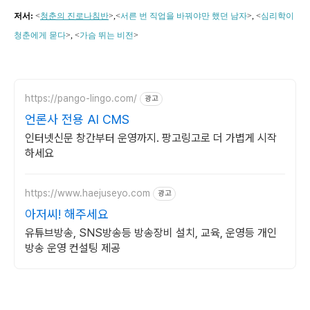
저서:
<
청춘의 진로나침반
>,
<
서른 번 직업을 바꿔야만 했던 남자
>, <
심리학이
청춘에게 묻다
>, <
가슴 뛰는 비전
>
https://pango-lingo.com/
광고
언론사 전용 AI CMS
인터넷신문 창간부터 운영까지. 팡고링고로 더 가볍게 시작
하세요
https://www.haejuseyo.com
광고
아저씨! 해주세요
유튜브방송, SNS방송등 방송장비 설치, 교육, 운영등 개인
방송 운영 컨설팅 제공