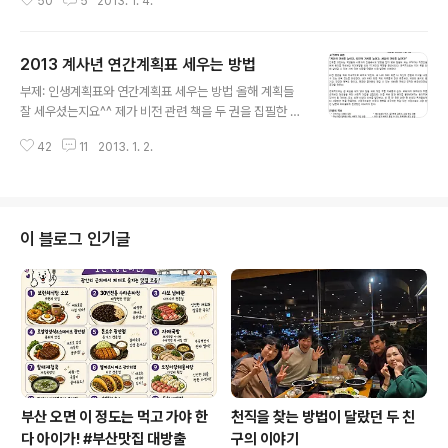
50
5
2013. 1. 4.
대안들을 찾고 그 내면의 사실만을 보도하겠다는 사명을
가지고 있다고 합니다. 1인 미디어인 블로거로서도 자기만
의 소신과 소명을 가져야 하는데 그렇지 못한 것은 아닐까
2013 계사년 연간계획표 세우는 방법
반성하면서 올 한 해 열심히 활동해볼까 합니다. 부모로서,
글 내용
선생님으로서, 직장인으로서 나 자신의 커리어를 어떻게
부제: 인생계획표와 연간계획표 세우는 방법 올해 계획들
바라봐야 하는지에 대한 작은 도움이 될까 하여 인터뷰 전
잘 세우셨는지요^^ 제가 비전 관련 책을 두 권을 집필한 사
문을 게재합니다. 와이즈맘 오피니언 인터뷰 아이들에게
람이라 연말연시에는 꿈과 비전을 불어넣을 수 있는 별도
가장 큰 교육이란? "아이들에게 가장 큰 교육은 부모가 살
42
11
2013. 1. 2.
의 교육이나 워크샵을 운영할 수도 있는데요. 그러기에는
아가는 삶을 직접 보여주는 겁니다.' - 정철상 대표 | care
제가 너무 부족하기도 하고, 왠지 부산 떠는 것 같아서 대개
er@careernote.co.kr 최근..
가족들과 조용하게 한 해를 보내왔답니다. 그래도 올해는
여러분들 꿈과 목표를 세우는데 작은 도움이 될까 해서 제
가 세우는 인생 계획표를 공개합니다. 여러분은 꿈을 가지
이 블로그 인기글
고 계신지요? 솔직히 말해 저 역시 꿈이 없어 30대 중반까
지 살아온 덕분에 참 어려운 인생을 살았습니다. 하지만 3
0대 중반 작은 단칸방에서 전세로 살던 시절에 꿈을 가진
덕분에 제 인생이 바뀌었습니다. 그래서 무수한 책과 강연
을 듣다가 ‘비전 수립’에 대한 ..
부산 오면 이 정도는 먹고 가야 한
천직을 찾는 방법이 달랐던 두 친
다 아이가! #부산맛집 대방출
구의 이야기