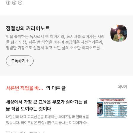
(새창열림)
로그 정보
정철상의 커리어노트
책을 좋아하는 독자로서 책 이야기와, 동시대를 살아가는 사람
들 삶과 인생, 서른 번 직업을 바꾸며 성장해온 자전적기록과,
평범한 가장으로 살면서 겪고 느낀 삶의 소소한 에피소드를 전
한다. 젊은이들의 고민해결사로 따뜻한 세상 만드는데 일조하
고픈 커리어코치, 유튜브: 정교수의 인생수업
구독하기
더보기
서른번 직업을 바꾼 남자
의 다른 글
세상에서 가장 큰 교육은 부모가 살아가는 삶
을 직접 보여주는 것이다
글 내용
대한민국 대표 교육신문을 표방하는 와이즈맘과 인터뷰를
했습니다. 와이즈맘은 현실비판으로 끝나는 미디어가 아닌
대한민국의 교육이 나아가야 할 정도의 방향과 실질적인