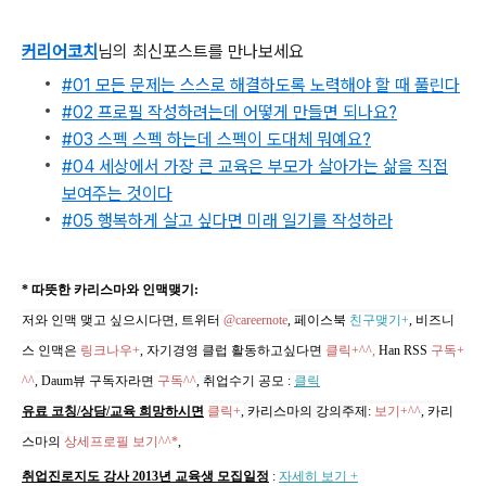
커리어코치
님의 최신포스트를 만나보세요
#01 모든 문제는 스스로 해결하도록 노력해야 할 때 풀린다
#02 프로필 작성하려는데 어떻게 만들면 되나요?
#03 스펙 스펙 하는데 스펙이 도대체 뭐예요?
#04 세상에서 가장 큰 교육은 부모가 살아가는 삶을 직접
보여주는 것이다
#05 행복하게 살고 싶다면 미래 일기를 작성하라
* 따뜻한 카리스마와 인맥맺기:
저와 인맥 맺고 싶으시다면, 트위터
@careernote
, 페이스북
친구맺기+
, 비즈니
스 인맥은
링크나우+
, 자기경영 클럽 활동하고싶다면
클릭+^^,
Han RSS
구독+
^^
, Daum뷰 구독자라면
구독^^
,
취업수기 공모
:
클릭
유료 코칭/상담/교육 희망하시면
클릭+
,
카리스마의 강의주제
:
보기+^^
,
카리
스마의
상세프로필 보기^^*
,
취업진로지도 강사 2013년 교육생 모집일정
:
자세히 보기 +