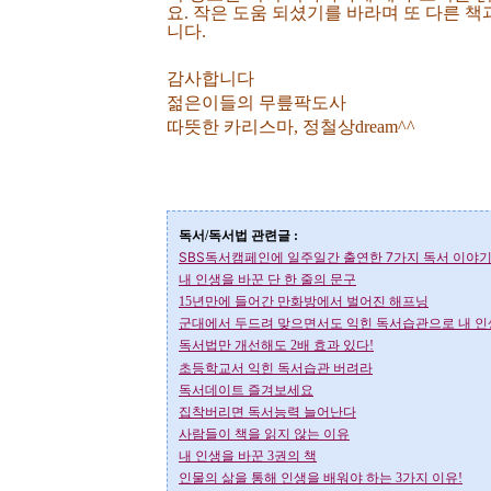
요. 작은 도움 되셨기를 바라며 또 다른 
니다.
감사합니다
젊은이들의 무릎팍도사
따뜻한 카리스마, 정철상dream^^
독서/독서법 관련글 :
SBS독서캠페인에 일주일간 출연한 7가지 독서 이야
내 인생을 바꾼 단 한 줄의 문구
15년만에 들어간 만화방에서 벌어진 해프닝
군대에서 두드려 맞으면서도 익힌 독서습관으로 내 인
독서법만 개선해도 2배 효과 있다!
초등학교서 익힌 독서습관 버려라
독서데이트 즐겨보세요
집착버리면 독서능력 늘어난다
사람들이 책을 읽지 않는 이유
내 인생을 바꾼 3권의 책
인물의 삶을 통해 인생을 배워야 하는 3가지 이유!