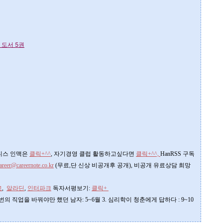
 도서 5권
즈니스 인맥은
클릭+^^
, 자기경영 클럽 활동하고싶다면
클릭+^^,
HanRSS 구독
areer@careernote.co.kr
(무료,단 신상 비공개후 공개)
, 비공개 유료상담 희망
고
,
알라딘
,
인터파크
독자서평보기:
클릭+
른 번의 직업을 바꿔야만 했던 남자: 5~6월 3. 심리학이 청춘에게 답하다 : 9~10