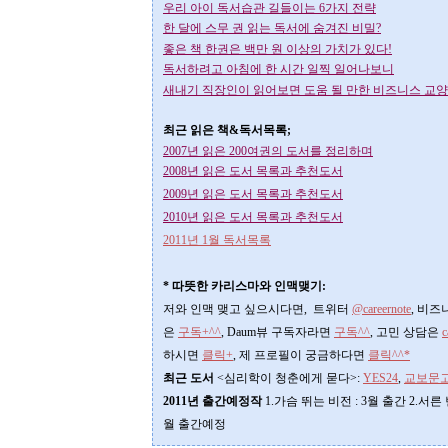
우리 아이 독서습관 길들이는 6가지 전략
한 달에 스무 권 읽는 독서에 숨겨진 비밀?
좋은 책 한권은 백만 원 이상의 가치가 있다!
독서하려고 아침에 한 시간 일찍 일어나보니
새내기 직장인이 읽어보면 도움 될 만한 비즈니스 교양
최근 읽은 책&독서목록;
2007년 읽은 200여권의 도서를 정리하며
2008년 읽은 도서 목록과 추천도서
2009년 읽은 도서 목록과 추천도서
2010년 읽은 도서 목록과 추천도서
2011년 1월 독서목록
* 따뜻한 카리스마와 인맥맺기:
저와 인맥 맺고 싶으시다면, 트위터
@careernote
, 비
은
구독+^^
, Daum뷰 구독자라면
구독^^
,
고민 상담은
c
하시면
클릭+
, 제 프로필이 궁금하다면
클릭^^*
최근 도서
<심리학이 청춘에게 묻다>
:
YES24
,
교보문
2011년 출간예정작
1.가슴 뛰는 비전 : 3월 출간 2.서
월 출간예정