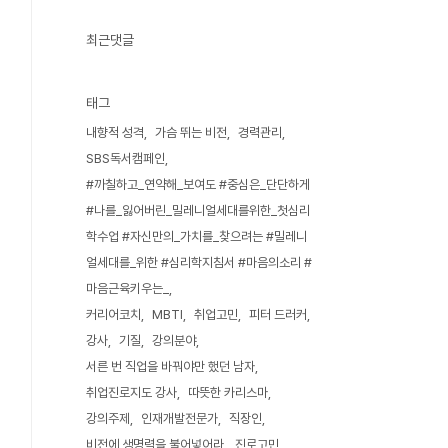
최근댓글
태그
내향적 성격
가슴 뛰는 비전
경력관리
SBS독서캠페인
#까칠하고_연약해_보여도 #중심은_단단하게
#나를_잃어버린_밀레니얼세대를위한_첫심리
학수업 #자신만의_가치를_찾으려는 #밀레니
얼세대를_위한 #심리학지침서 #마음의소리 #
마음근육키우는_
커리어코치
MBTI
취업고민
피터 드러커
강사
기질
강의분야
서른 번 직업을 바꿔야만 했던 남자
취업진로지도 강사
따뜻한 카리스마
강의주제
인재개발전문가
직장인
비전에 생명력을 불어넣어라
진로고민