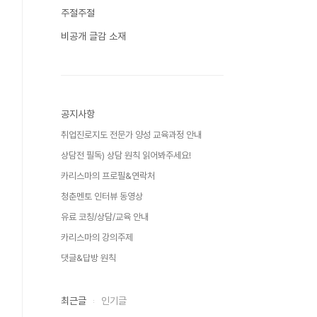
주절주절
비공개 글감 소재
공지사항
취업진로지도 전문가 양성 교육과정 안내
상담전 필독) 상담 원칙 읽어봐주세요!
카리스마의 프로필&연락처
청춘멘토 인터뷰 동영상
유료 코칭/상담/교육 안내
카리스마의 강의주제
댓글&답방 원칙
최근글
인기글