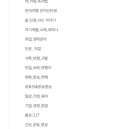
책,서평,독서법
천직여행 천직인터뷰
삶,인생,사는 이야기
자기계발,교육,세미나
취업,경력관리
진로, 직업
사회,비평,고발
맛집,숙박,여행지
영화,방송,연예
유튜브&방송영상
일상,가정,육아
기업,경영,창업
블로그,IT
건강,운동,명상