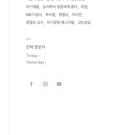
자기계발
심리학이 청춘에게 묻다
취업
MBTI검사
독서법
정철상
자서전
정철상 교수
자기경영 페스티벌
고민상담
전체 방문자
Today :
Yesterday :