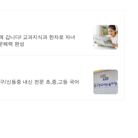
 갑니다! 교과지식과 한자로 자녀
 문해력 완성
구/신동중 내신 전문 초,중,고등 국어