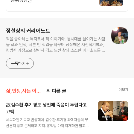
공황청심원
로그 정보
정철상의 커리어노트
책을 좋아하는 독자로서 책 이야기와, 동시대를 살아가는 사람
들 삶과 인생, 서른 번 직업을 바꾸며 성장해온 자전적기록과,
평범한 가장으로 살면서 겪고 느낀 삶의 소소한 에피소드를 전
한다. 젊은이들의 고민해결사로 따뜻한 세상 만드는데 일조하
고픈 커리어코치, 유튜브: 정교수의 인생수업
구독하기
더보기
삶,인생,사는 이야기
의 다른 글
故김수환 추기경도 생전에 죽음이 두렵다고
고백
글 내용
세속화된 기독교 반성해야-김수환 추기경 과학자들의 무
신론적 풍조 문제라고 지적. 흉악범 마저 회개하면 맑고 평
화스러워. 하느님의 가장 큰 관심사는 바로 당신. 유학자들,