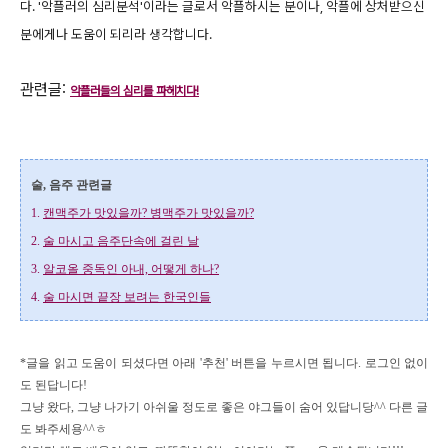
다. '악플러의 심리분석'이라는 글로서 악플하시는 분이나, 악플에 상처받으신
분에게나 도움이 되리라 생각합니다.
관련글:
악플러들의 심리를 파헤치다!
술, 음주 관련글
1.
캔맥주가 맛있을까? 병맥주가 맛있을까?
2.
술 마시고 음주단속에 걸린 날
3.
알코올 중독인 아내, 어떻게 하나?
4.
술 마시면 끝장 보려는 한국인들
*글을 읽고 도움이 되셨다면 아래 '추천' 버튼을 누르시면
됩니다. 로그인 없이
도 된답니다!
그냥 왔다, 그냥 나가기 아쉬울 정도로 좋은 야그들이 숨어 있답니당^^ 다른 글
도 봐주세용^^ㅎ