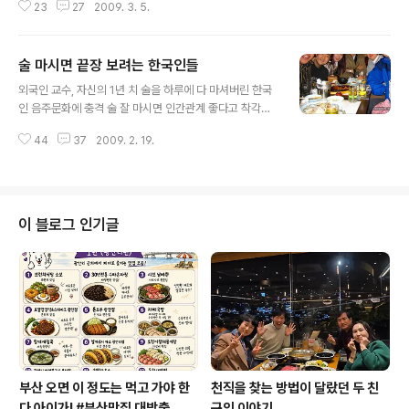
23
27
2009. 3. 5.
천주교 죽음의 태도 존중했다. 다산 정약용, 하느님이 있기
에 홀로 있을 때 삼갈 수 있다고 말해. 김수환 추기경 아인
슈타인도 하느님의 존재를 인정했다. 종교와 과학을 통해
술 마시면 끝장 보려는 한국인들
서 신의 이야기를 했다. 현존하는 과학자 중에 물리학 노벨
글 내용
상 칼 루비아라는 과학자가 있다. 유럽 공동체 안에서 핵물
외국인 교수, 자신의 1년 치 술을 하루에 다 마셔버린 한국
리학 자문 연구기관 소장으로 있다. 세계적으로 권위 있는
인 음주문화에 충격 술 잘 마시면 인간관계 좋다고 착각하
한 신문과의 인터뷰에서 이런 말을 했다. ‘우리가 태양계를
는 한국 사람들 술 먹다가 죽은 사람들 수두룩 면접장에 나
말한다고 하거나 분자를 말한다고 하는 것은 하느님의 존
44
37
2009. 2. 19.
오는 단골 질문 중에 하나가 자신의 장점을 밝히는 것이다.
재라고 말하지 않을 수 없다. 하지만 자연과학자로서 이렇
그런데 상당수의 지원자가 자신의 장점을 인간관계가 좋은
게 질서정연하게 우주가 이뤄진 것..
것을 장점으로 내세운다. 그래서 어떤 면에서 인간관계가
좋으냐고 물어보면 ‘술자리를 많이 한다.’고 한다. 어떻게
술을 마시느냐고 하면 ‘상대방의 이야기를 잘 들어주며, 모
이 블로그 인기글
임이 끝날 때까지 자리를 지키며 의리를 지킨다는 것이다.’
그래서 어느 정도 그런 자리를 가지냐고 물어보면 일주일
에 2,3번 정도 있다고 말한다. 가끔 밤새울 경우도 있다고
자랑하듯이 말한다. ‘도대체 공부는 언제 하느냐?’, ‘술 마시
는 것하고 인간관계..
부산 오면 이 정도는 먹고 가야 한
천직을 찾는 방법이 달랐던 두 친
다 아이가! #부산맛집 대방출
구의 이야기