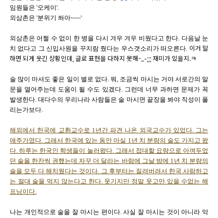
임원들은 '오케이'.
외삼촌은 '분위기 쏴아~~~'
외삼촌은 어쩔 수 없이 한 병을 다시 겨우 겨우 비웠다고 한다. 다음날 눈
이거 말
치 없다고 그 신입사원을 꾸지람 줬다는 우스갯소리가 떠오른다.
하면 되게 웃긴 상황인데, 글로 표현을 다하지 못해-_-;;; 재미가 있을지.ㅋ
술 많이 마셔도 좋은 일이 별로 없다. 뭐, 조금씩 마시는 거야 서로간의 말
문을 열어주는데 도움이 될 수도 있겠다. 그런데 너무 과하면 문제가 꼭
발생한다. 대다수의 우리나라 사람들은 술 마시면 끝장을 봐야 직성이 풀
리는가보다.
해외에서 한국에 교환교수로 1년간 파견 나온 외국교수가 있었다. 그는
애주가였다. 그래서 한국에 있는 동안 마실 1년 치 분량의 술도 가지고 왔
다. 하루는 한국인 학생들이 놀러왔다. 그래서 접대할 요량으로 아껴두었
던 술을 한잔씩 권했는데 자꾸 더 달라는 바람에 그날 밤에 1년 치 분량의
술을 모두 다 해치웠다는 것이다. 그 후부터는 질려버려서 한국 사람하고
는 절대 술을 먹지 않는다고 한다. 웃기지만 정말 웃고만 있을 수없는 해
프닝이다.
나는 개인적으로 술을 잘 마시는 편이다. 사실 잘 마시는 것이 아니라 악