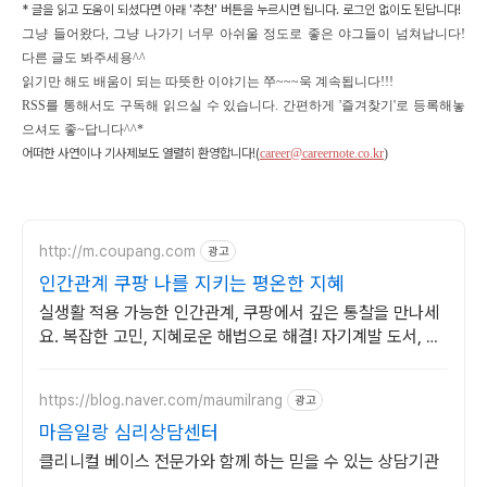
* 글을 읽고 도움이 되셨다면 아래 '추천' 버튼을 누르시면
됩니다. 로그인 없이도 된답니다!
그냥 들어왔다, 그냥 나가기 너무 아쉬울 정도로 좋은 야그들이 넘쳐납니다!
다른 글도 봐주세용^^
읽기만 해도 배움이 되는 따뜻한 이야기는 쭈~~~욱 계속됩니다!!!
RSS를 통해서도 구독해 읽으실 수 있습니다.
간편하게 '즐겨찾기'로 등록해놓
으셔도 좋~답니다^^*
어떠한 사연이나 기사제보도 열렬히 환영합니다!(
career@careernote.co.kr
)
http://m.coupang.com
광고
인간관계 쿠팡 나를 지키는 평온한 지혜
실생활 적용 가능한 인간관계, 쿠팡에서 깊은 통찰을 만나세
요. 복잡한 고민, 지혜로운 해법으로 해결! 자기계발 도서, 삶
의 길을 찾으세요.
https://blog.naver.com/maumilrang
광고
마음일랑 심리상담센터
클리니컬 베이스 전문가와 함께 하는 믿을 수 있는 상담기관