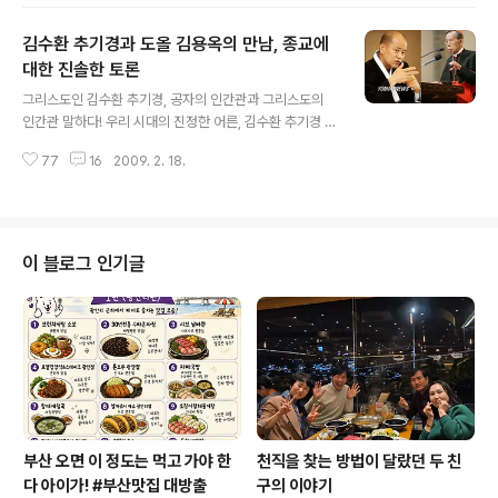
삶에 대해서 생각해볼 수 있는 자리가 되었으면 한다. 유교
와 그리스도교 양쪽의 인간관을 대비해서 생각해봄으로서
김수환 추기경과 도올 김용옥의 만남, 종교에
오늘의 우리가 함께 고민해야할 인간관과 가치관에 대해서
이야기하고자 한다. 공자는 논어를 통해 인간을 말했고, 삶
대한 진솔한 토론
글 내용
을 말했다. 공자 자신을 위한 것도 아니고, 인간을 위해서
그리스도인 김수환 추기경, 공자의 인간관과 그리스도의
이야기한 것 그것이 바로 유교(儒敎)가 아닐까 생각한다.
인간관 말하다! 우리 시대의 진정한 어른, 김수환 추기경 우
공자는 최상의 덕으로 인(仁)을 손꼽았다. 정치나 경제나
리 방송에 시대의식 없다고 일침 날려... 사람과의 만남을
모두 인간을 위해서 있는 것이다. 인간이 없다면 이 세상의
77
16
2009. 2. 18.
통한 배움을 중시하는 도올 김용옥, 추기경 어른에 종교토
모든 것이 의미가 없다고 ..
론 요청 우리 시대의 진정한 어른이자 원로라고 할 수 있는
정신적 지주 김수환 추기경이 2월 16일 오후6시 12분 타
계했다. 뭐라고 표현할 수 없는 안타까운 탄식이 절로 나온
다. 사실 나는 김수환 추기경의 삶의 궤적에 대해서 잘 몰랐
이 블로그 인기글
다. 단지 언론을 통해서 간간이 들리는 그의 소식을 접했을
뿐이다. 그렇지만 그것만으로도 충분히 우리 사회의 원로
자격이 충분하신 분이라고 흠모해왔다. 그렇게 종교인으로
존경받던 추기경이 도올 김용옥과 공개적으로 만난 적이
있었다. 도올이 KBS1 TV..
부산 오면 이 정도는 먹고 가야 한
천직을 찾는 방법이 달랐던 두 친
다 아이가! #부산맛집 대방출
구의 이야기