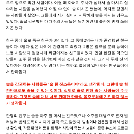
으로 깡으로 먹던 사람이다. 어릴 때 아버지 주사가 심해서 술 마시고 실
수하는 사람을 싫어했다. 어쩔 수 없이 술 마시곤 했는데, 억지로 강권하
는 사람들이 싫었다. 그들에게 지기 싫어서 지독하게 술을 마시는 경우도
있었다. 술을 강권했던 대다수의 사람들은 독기어린 내 술잔에 먼저 쓰러
지곤 했다.
친구 중에 술로 죽은 친구가 3명 있다. 그 중에 2명은 내가 존경했던 친구
들이다. 3명다 젊은 나이에 간경화로 죽었다. 2명은 알코올 분해 능력이
보통 사람보다 엄청나게 뒤떨어지는 친구들이었다. 만일 한잔을 먹으면
남들이 소주 한 병을 한꺼번에 마신 것과 같은 것이다. 그러니 두세 잔 먹
었다가는 치명적이다. 두 명다 너무 착하고 열심히 일만 하는 친구들이어
서 안타깝다.
술을 강권하는 사람들은 '술 한 잔즈음이야'라고 생각한다. 그런데 술 한
잔만으로도 죽을 수 있는 것이다. 실제로 술로 인해 죽는 사람들이 수두
룩하다. 그것은 술에 대해 너무 관대한 한국의 음주문화에 기인하지 않는
가 생각한다.
한명의 친구는 술을 아주 잘 마시는 친구였으나 소주를 대병으로 혼자 벌
방송이나 언론을 통해서 신입
컥벌컥 밤새도록 마시다가 결국 죽고 말았다.
생 환영회, 각종 환영회 등을 통해서 사람이 죽는 사고들이 종종 뉴스에 오르곤