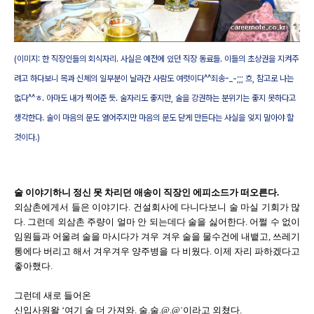
(이미지: 한 직장인들의 회식자리. 사실은 예전에 있던 직장 동료들. 이들의 초상권을 지켜주
려고 하다보니 목과 신체의 일부분이 날라간 사람도 여럿이다^^죄송-_-;;; 흐, 참고로 나는
없다^^ㅎ. 아마도 내가 찍어준 듯. 술자리도 좋지만, 술을 강권하는 분위기는 좋지 못하다고
생각한다. 술이 마음의 문도 열어주지만 마음의 문도 닫게 만든다는 사실을 잊지 말아야 할
것이다.)
술 이야기하니 정신 못 차리던 애송이 직장인 에피소드가 떠오른다.
외삼촌에게서 들은 이야기다. 건설회사에 다니다보니 술 마실 기회가 많
다. 그런데 외삼촌 주량이 얼마 안 되는데다 술을 싫어한다. 어쩔 수 없이
임원들과 어울려 술을 마시다가 겨우 겨우 술을 물수건에 내뱉고, 쓰레기
통에다 버리고 해서 겨우겨우 양주병을 다 비웠다. 이제 자리 파하겠다고
좋아했다.
그런데 새로 들어온
신입사원왈 ‘여기 술 더 가져와. 술.술.@.@
’
이라고 외쳤다.