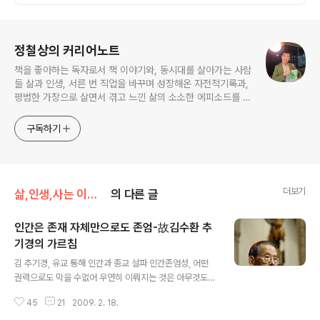
로그 정보
정철상의 커리어노트
책을 좋아하는 독자로서 책 이야기와, 동시대를 살아가는 사람
들 삶과 인생, 서른 번 직업을 바꾸며 성장해온 자전적기록과,
평범한 가장으로 살면서 겪고 느낀 삶의 소소한 에피소드를 전
한다. 젊은이들의 고민해결사로 따뜻한 세상 만드는데 일조하
고픈 커리어코치, 유튜브: 정교수의 인생수업
구독하기
더보기
삶,인생,사는 이야기
의 다른 글
인간은 존재 자체만으로도 존엄-故김수환 추
기경의 가르침
글 내용
김 추기경, 유교 통해 인간과 종교 설파 인간존엄성, 어떤
권력으로도 막을 수없어 우연히 이뤄지는 것은 아무것도
없어... 김수환 추기경의 선종을 애도하며 살아생전에 그가
45
21
2009. 2. 18.
강연한 이야기를 담아 보낸다. 종교에 대해서, 우리 인간의