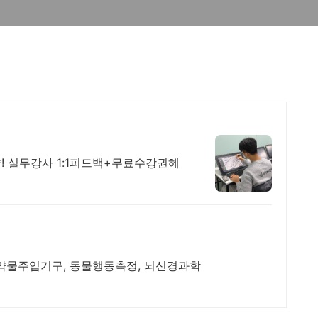
! 실무강사 1:1피드백+무료수강권혜
 약물주입기구, 동물행동측정, 뇌신경과학