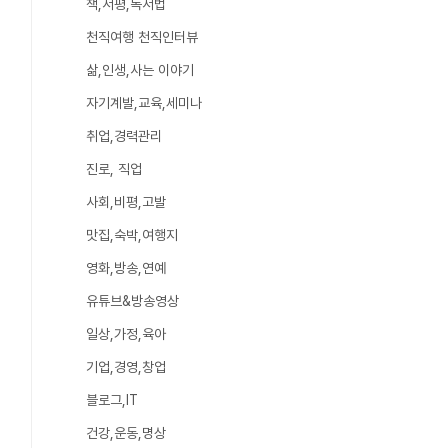
책,서평,독서법
천직여행 천직인터뷰
삶,인생,사는 이야기
자기계발,교육,세미나
취업,경력관리
진로, 직업
사회,비평,고발
맛집,숙박,여행지
영화,방송,연예
유튜브&방송영상
일상,가정,육아
기업,경영,창업
블로그,IT
건강,운동,명상