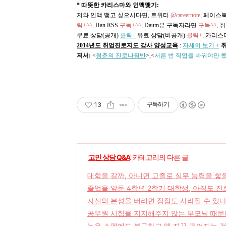
* 따뜻한 카리스마와 인맥맺기:
저와 인맥 맺고 싶으시다면, 트위터
@careernote
, 페이스
릭+^^,
Han RSS
구독+^^
, Daum뷰 구독자라면
구독^^
,
취
무료 상담(공개)
클릭+
유료 상담(비공개)
클릭+
,
카리스
2014년도 취업진로지도 강사 양성교육
:
자세히 보기 +
저서:
<
청춘의 진로나침반
>,
<
서른 번 직업을 바꿔야만 
13
구독하기
'
고민 상담 Q&A
' 카테고리의 다른 글
대학을 갈까, 아니면 고졸로 실무 능력을 쌓
졸업을 앞둔 4학년 2학기 대학생, 아직도 진
자신의 본성을 버리면 장점도 사라질 수 있
공무원 시험을 지지해주지 않는 부모님 때문
높은 스펙에도 불구하고 왜 자꾸 떨어지는 