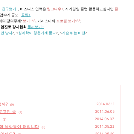
북
친구맺기+
, 비즈니스 인맥은
링크나우+
, 자기경영 클럽 활동하고싶다면
클
업수기 공모
:
클릭+
마의 강의주제
:
보기+^^
,
카리스마의
프로필 보기^^*
,
취업진로 강사협회
둘러보기+
했던 남자
>, <
심리학이 청춘에게 묻다
>, <
가슴 뛰는 비전
>
을까?
2014.06.11
(0)
로고민 중
2014.06.05
(1)
다
2014.06.03
(1)
에 울화통이 터집니다
2014.05.23
(0)
것일까요?
2014.05.20