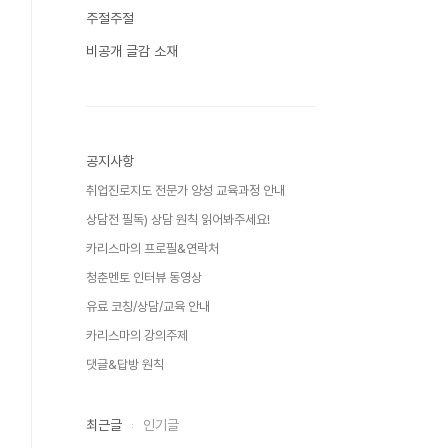
주절주절
비공개 글감 소재
공지사항
취업진로지도 전문가 양성 교육과정 안내
상담전 필독) 상담 원칙 읽어봐주세요!
카리스마의 프로필&연락처
청춘멘토 인터뷰 동영상
유료 코칭/상담/교육 안내
카리스마의 강의주제
댓글&답방 원칙
최근글
인기글