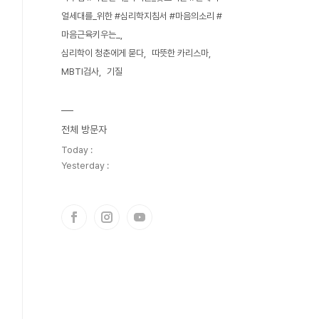
얼세대를_위한 #심리학지침서 #마음의소리 #
마음근육키우는_
심리학이 청춘에게 묻다
따뜻한 카리스마
MBTI검사
기질
전체 방문자
Today :
Yesterday :