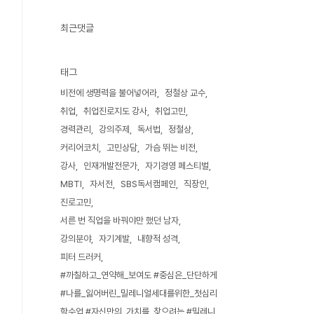
최근댓글
태그
비전에 생명력을 불어넣어라
정철상 교수
취업
취업진로지도 강사
취업고민
경력관리
강의주제
독서법
정철상
커리어코치
고민상담
가슴 뛰는 비전
강사
인재개발전문가
자기경영 페스티벌
MBTI
자서전
SBS독서캠페인
직장인
진로고민
서른 번 직업을 바꿔야만 했던 남자
강의분야
자기계발
내향적 성격
피터 드러커
#까칠하고_연약해_보여도 #중심은_단단하게
#나를_잃어버린_밀레니얼세대를위한_첫심리
학수업 #자신만의_가치를_찾으려는 #밀레니