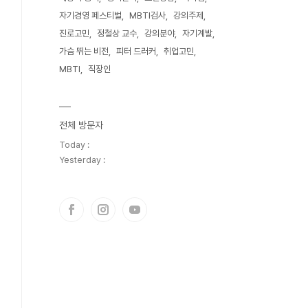
자기경영 페스티벌
MBTI검사
강의주제
진로고민
정철상 교수
강의분야
자기계발
가슴 뛰는 비전
피터 드러커
취업고민
MBTI
직장인
전체 방문자
Today :
Yesterday :