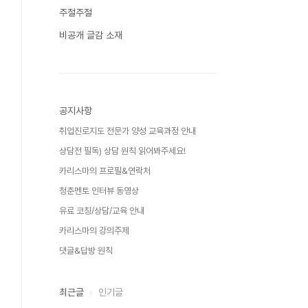
주절주절
비공개 글감 소재
공지사항
취업진로지도 전문가 양성 교육과정 안내
상담전 필독) 상담 원칙 읽어봐주세요!
카리스마의 프로필&연락처
청춘멘토 인터뷰 동영상
유료 코칭/상담/교육 안내
카리스마의 강의주제
댓글&답방 원칙
최근글
인기글