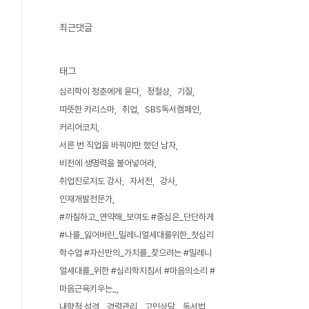
최근댓글
태그
심리학이 청춘에게 묻다
정철상
기질
따뜻한 카리스마
취업
SBS독서캠페인
커리어코치
서른 번 직업을 바꿔야만 했던 남자
비전에 생명력을 불어넣어라
취업진로지도 강사
자서전
강사
인재개발전문가
#까칠하고_연약해_보여도 #중심은_단단하게
#나를_잃어버린_밀레니얼세대를위한_첫심리
학수업 #자신만의_가치를_찾으려는 #밀레니
얼세대를_위한 #심리학지침서 #마음의소리 #
마음근육키우는_
내향적 성격
경력관리
고민상담
독서법