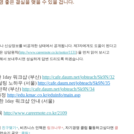
 좋은 결실을 맺을 수 있을 겁니다.
되나 신상정보를 비공개한 상태에서 공개됩니다. 제3자에게도 도움이 된다고
은 상담원칙(
http://www.careernote.co.kr/notice/1131
) 을 먼저 읽어 보시고
상세히 기록해서 보내주시면 성실하게 답변 드리도록 하겠습니다.
day 워크샵 (부산)
http://cafe.daum.net/jobteach/Sk9N/32
설팅 노하우 (서울)
http://cafe.daum.net/jobteach/Sk9N/35
전략 (부산)
http://cafe.daum.net/jobteach/Sk9N/34
격과정
http://edu.kmac.co.kr/eduinfo/main.asp
1day 워크샵 안내 (
서울)
교육
http://www.careernote.co.kr/2109
북
친구맺기+
, 비즈니스 인맥은
링크나우+
, 자기경영 클럽 활동하고싶다면
클
업수기 공모
:
클릭+