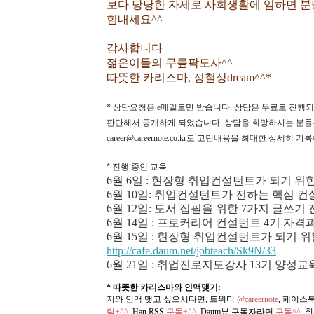
보다 당당한 자세로 사회생활에 임하면 분명
힘내세요^^
감사합니다
젊은이들의 무릎팍도사^^
따뜻한 카리스마, 정철상dream^^*
* 상담요청은 e메일로만 받습니다. 상담은 무료로 진행
판단해서 공개하게 되었습니다. 상담을 희망하시는 분들
career@careernote.co.kr로 고민내용을 최대한 
* 진행 중인 교육
6월 6일 :
현장형 취업컨설턴트가 되기 위한 1
6월 10일: 취업컨설턴트가 전하는 핵심 컨
6월 12일: 도서 집필을 위한 7가지 글쓰기 
6월 14일 : 프로커리어 컨설턴트 4기 자
6월 15일 :
현장형 취업컨설턴트가 되기 위한 
http://cafe.daum.net/jobteach/Sk9N/33
6월 21일 : 취업진로지도강사 13기 양성
* 따뜻한 카리스마와 인맥맺기:
저와 인맥 맺고 싶으시다면, 트위터
@careernote
, 페이스
릭+^^,
Han RSS
구독+^^
, Daum뷰 구독자라면
구독^^
,
취