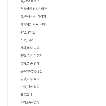
책,서평,독서법
천직여행 천직인터뷰
삶,인생,사는 이야기
자기계발,교육,세미나
취업,경력관리
진로, 직업
사회,비평,고발
맛집,숙박,여행지
영화,방송,연예
유튜브&방송영상
일상,가정,육아
기업,경영,창업
블로그,IT
건강,운동,명상