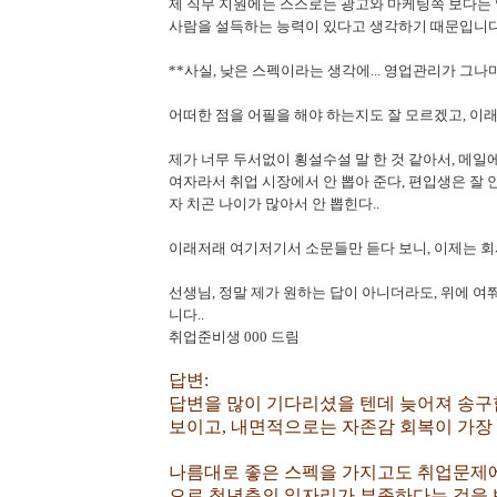
제 직무 지원에는 스스로는 광고와 마케팅쪽 보다는 
사람을 설득하는 능력이 있다고 생각하기 때문입니다
**사실, 낮은 스펙이라는 생각에... 영업관리가 그
어떠한 점을 어필을 해야 하는지도 잘 모르겠고, 이
제가 너무 두서없이 횡설수설 말 한 것 같아서, 메일에
여자라서 취업 시장에서 안 뽑아 준다, 편입생은 잘 안
자 치곤 나이가 많아서 안 뽑힌다..
이래저래 여기저기서 소문들만 듣다 보니, 이제는 회사
선생님, 정말 제가 원하는 답이 아니더라도, 위에
니다..
취업준비생 000 드림
답변:
답변을 많이 기다리셨을 텐데 늦어져 송구
보이고, 내면적으로는 자존감 회복이 가장
나름대로 좋은 스펙을 가지고도 취업문제
으로 청년층의 일자리가 부족하다는 것을 