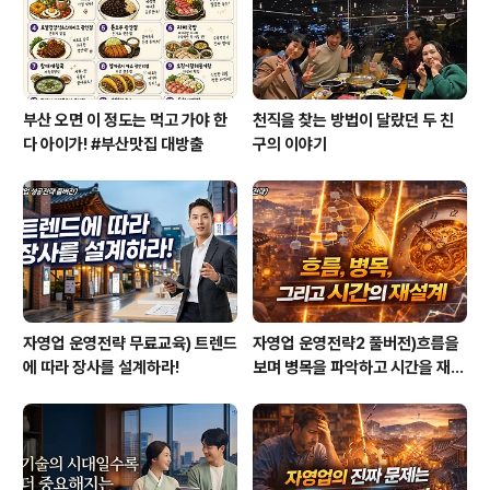
요. 그나마 그렇게라도 몇 번 배우니까 자유형이나 평영 정
도는 어느 정도 되는데 배영이나 ..
부산 오면 이 정도는 먹고 가야 한
천직을 찾는 방법이 달랐던 두 친
다 아이가! #부산맛집 대방출
구의 이야기
자영업 운영전략 무료교육) 트렌드
자영업 운영전략2 풀버전)흐름을
에 따라 장사를 설계하라!
보며 병목을 파악하고 시간을 재설
계하라