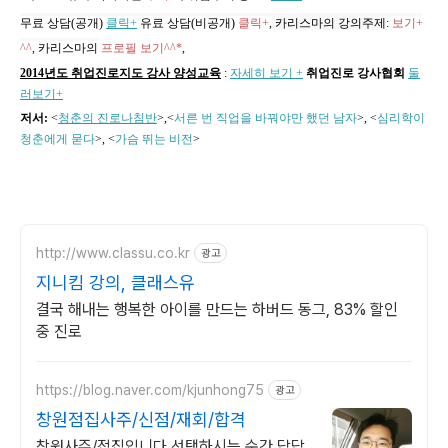
무료 상담(공개)
클릭+
유료 상담(비공개)
클릭+
,
카리스마의 강의주제
:
보기+
^^
,
카리스마의
프로필 보기^^*
,
2014년도 취업진로지도 강사 양성교육
:
자세히 보기 +
취업진로 강사협회
둘
러보기+
저서:
<
청춘의 진로나침반
>,
<
서른 번 직업을 바꿔야만 했던 남자
>, <
심리학이
청춘에게 묻다
>, <
가슴 뛰는 비전
>
http://www.classu.co.kr
광고
지니킴 강의, 클래스유
결국 해내는 행복한 아이를 만드는 하버드 동그, 83% 할인
중 진로
https://blog.naver.com/kjunhong75
광고
창원점집사주/신점/재회/합격
창원사주/접집입니다.선택하시는 순간 답답