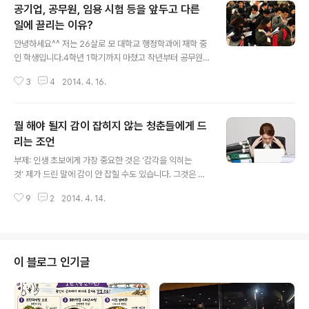
공기업, 공무원, 임용 시험 등을 앞두고 다른
일에 끌리는 이유?
글 내용
안녕하세요^^ 저는 26살로 모 대학교 행정학과에 재학 중
인 학생입니다.4학년 1학기까지 마쳤고 작년부터 공무원
준비를 했습니다. 비록 무엇을 해야 할지 잘 모르는 상태에
3
4
2014. 4. 16.
서 공무원 준비를 시작했는데요, 그래도 공무원 준비를 하
면서 선생님 커리어 노트에 들어가서 많은 글들을 보면서
위안을 받았고 덕분에 결과와 상관없이 1년 동안 나름 꾸준
뭘 해야 될지 감이 잡히지 않는 청춘들에게 드
히 공부했던 것 같습니다. 감사드립니다. 근데 고민은 지금
부터 입니다. 현재 저는 여러 개의 시험을 봤는데 그중에서
리는 조언
글 내용
국가직(우정사업본부)에 필기 합격했습니다. 제가 필기 합
부제: 인생 초보에게 가장 중요한 것은 ‘감각을 익히는
격한 곳은 쉽게 말하면 우체국 업무를 보는 곳인데요. 지원
것’ 제가 드린 말에 감이 안 잡힐 수도 있습니다. 그것은 제
업무, 보험, 예금 ,우편, 택배 등 다양한 일들을 하는 곳이라
가 능력이 부족한 탓도 있고, 아무래도 타인의 입장에서 일
우리가 보편적으로 생각하는 안정적인 공무원과는 매우 다
9
2
2014. 4. 14.
방적으로 드리는 조언이라 그럴 수도 있지 않을까 싶습니
른 것 같습니다. 인터..
다. 그런데 또 한편으로 저는 그런 비슷한 경험을 여러 번
해왔기에 나름대로의 나아갈 길이 보이는 것인지도 모릅니
다. 조금 비유적으로 말씀드리면 수영배우는 것으로 말할
수도 있겠습니다. 제가 수영을 처음 배울 때는 수영강사가
이 블로그 인기글
뭐라고 말해도 잘 들리지도 않고 수영도 안 되더라고요. 지
속해서 수영을 배우기 어려운 상황이라 매해 여름마다 1달,
2달씩 드문드문 배우다보니 실력도 별로 늘지도 않더라고