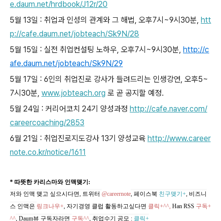
e.daum.net/hrdbook/J12r/20
5월 13일 : 취업과 인성의 관계와 그 해법, 오후7시~9시30분,
htt
p://cafe.daum.net/jobteach/Sk9N/28
5월 15일 : 실전 취업컨설팅 노하우, 오후7시~9시30분,
http://c
afe.daum.net/jobteach/Sk9N/29
5월 17일 : 6인의 취업진로 강사가 들려드리는 인생강연, 오후5~
7시30분,
www.jobteach.org
로 곧 공지할 예정.
5월 24일 : 커리어코치 24기 양성과정
http://cafe.naver.com/
careercoaching/2853
6월 21일 : 취업진로지도강사 13기 양성교육
http://www.career
note.co.kr/notice/1611
* 따뜻한 카리스마와 인맥맺기:
저와 인맥 맺고 싶으시다면, 트위터
@careernote
, 페이스북
친구맺기+
, 비즈니
스 인맥은
링크나우+
, 자기경영 클럽 활동하고싶다면
클릭+^^,
Han RSS
구독+
^^
, Daum뷰 구독자라면
구독^^
,
취업수기 공모
:
클릭+