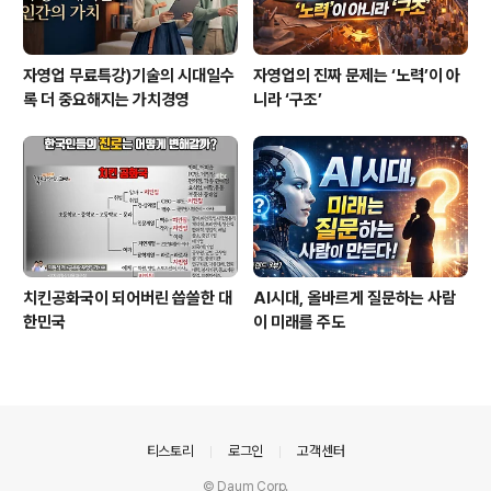
자영업 무료특강)기술의 시대일수
자영업의 진짜 문제는 ‘노력’이 아
록 더 중요해지는 가치경영
니라 ‘구조’
치킨공화국이 되어버린 씁쓸한 대
AI시대, 올바르게 질문하는 사람
한민국
이 미래를 주도
의안내
티스토리
로그인
고객센터
© Daum Corp.