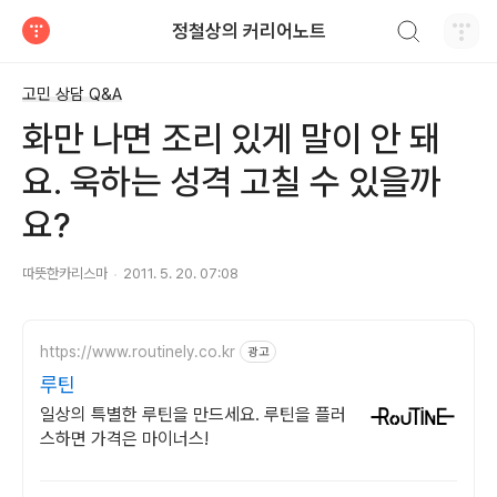
검색하기
정철상의 커리어노트
티스토리
고민 상담 Q&A
화만 나면 조리 있게 말이 안 돼
요. 욱하는 성격 고칠 수 있을까
요?
따뜻한카리스마
2011. 5. 20. 07:08
https://www.routinely.co.kr
광고
루틴
일상의 특별한 루틴을 만드세요. 루틴을 플러
스하면 가격은 마이너스!