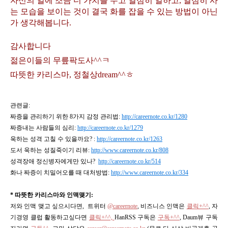
자신의 일에 조금 더 가치를 두고 열심히 일하고, 열심히 사
는 모습을 보이는 것이 결국 화를 잡을 수 있는 방법이 아닌
가 생각해봅니다.
감사합니다
젊은이들의 무릎팍도사^^ㅋ
따뜻한 카리스마, 정철상dream^^ㅎ
관련글:
짜증을 관리하기 위한 8가지 감정 관리법:
http://careernote.co.kr/1280
짜증내는 사람들의 심리:
http://careernote.co.kr/1279
욱하는 성격 고칠 수 있을까요? :
http://careernote.co.kr/1263
도서 욱하는 성질죽이기 리뷰:
http://www.careernote.co.kr/808
성격장애 정신병자에게만 있나?
http://careernote.co.kr/514
화나 짜증이 치밀어오를 때 대처방법:
http://www.careernote.co.kr/334
* 따뜻한 카리스마와 인맥맺기:
저와 인맥 맺고 싶으시다면, 트위터
@careernote
, 비즈니스 인맥은
클릭+^^
, 자
기경영 클럽 활동하고싶다면
클릭+^^,
HanRSS 구독은
구독+^^
, Daum뷰 구독