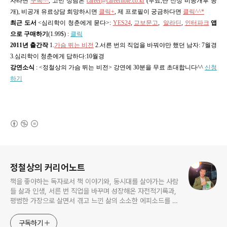
자라면
구독^^
,
고민 상담은
career@careernote.co.kr
(무료,단 신상 비공개후 공
개)
, 비공개 유료상담 희망하시면
클릭+
, 제 프로필이 궁금하다면
클릭^^*
최근 도서
<심리학이 청춘에게 묻다>
:
YES24
,
교보문고
,
알라딘
,
인터파크
앱
으로 구매하기
(1.99$) :
클릭
2011년 출간작
1.
가슴 뛰는 비전
2.서른 번의 직업을 바꿔야만 했던 남자: 7월경
3.심리학이 청춘에게 답하다:10월경
강연소식
: <정철상의 가슴 뛰는 비전> 강연에 30분을 무료 초대합니다^^
신청
하기
(새창열림)
로그 정보
정철상의 커리어노트
책을 좋아하는 독자로서 책 이야기와, 동시대를 살아가는 사람
들 삶과 인생, 서른 번 직업을 바꾸며 성장해온 자전적기록과,
평범한 가장으로 살면서 겪고 느낀 삶의 소소한 에피소드를 전
한다. 젊은이들의 고민해결사로 따뜻한 세상 만드는데 일조하
고픈 커리어코치, 유튜브: 정교수의 인생수업
구독하기