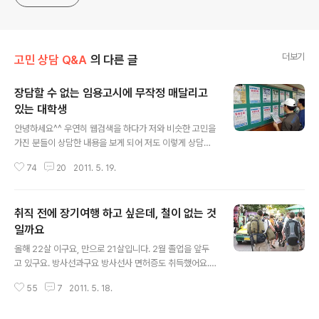
더보기
고민 상담 Q&A
의 다른 글
장담할 수 없는 임용고시에 무작정 매달리고
있는 대학생
글 내용
안녕하세요^^ 우연히 웹검색을 하다가 저와 비슷한 고민을
가진 분들이 상담한 내용을 보게 되어 저도 이렇게 상담을
신청해봅니다. 저는 000대 철학과를 올해 졸업하는 학생
74
20
2011. 5. 19.
입니다. 학교를 조금 늦게 들어가서 이제 나이는 26살이구
요. 어릴 적부터 꿈이 선생님이 되는 것이라 사범대를 가고
싶었으나, 차선책으로 철학과에 입학하였고 대신 교직이수
취직 전에 장기여행 하고 싶은데, 철이 없는 것
와 복수전공을 통해 윤리교사 자격증을 얻었습니다. 대학
생활 동안 임용고시만을 바라보았기 때문에 취업은 전혀
일까요
글 내용
생각하지 않고 임용고시만을 준비해 왔습니다. 그러다가 2
올해 22살 이구요, 만으로 21살입니다. 2월 졸업을 앞두
010년 본격적으로 고시에 매진하였으나, 전국 15명을 선
고 있구요. 방사선과구요 방사선사 면허증도 취득했어요.
발하는 티오 인원에 경쟁률은 100:1이 넘어가면서 저는 불
5가지 방법 중에 고민하고 있네요................ 1. 2월에 알바
합격의 아픔을 맛보게 되었습니다. 제가 2,3학년일 때에는
55
7
2011. 5. 18.
를 구해서 3달 정도 일한 뒤 그 돈을 모아서 취직하는데 쓴
50~100명 정도 선발하고 경쟁률..
다! (면접 보러 다닐 비용) 2. 2월에 알바를 구해서 알바비