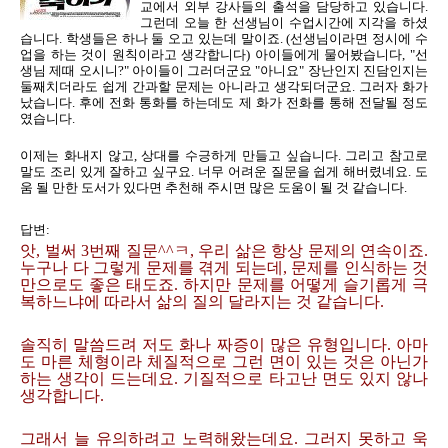
교에서 외부 강사들의 출석을 담당하고 있습니다.
그런데 오늘 한 선생님이 수업시간에 지각을 하셨
습니다. 학생들은 하나 둘 오고 있는데 말이죠. (선생님이라면 정시에 수
업을 하는 것이 원칙이라고 생각합니다) 아이들에게 물어봤습니다, "선
생님 제때 오시니?" 아이들이 그러더군요 "아니요" 장난인지 진담인지는
둘째치더라도 쉽게 간과할 문제는 아니라고 생각되더군요. 그러자 화가
났습니다. 후에 전화 통화를 하는데도 제 화가 전화를 통해 전달될 정도
였습니다.
이제는 화내지 않고, 상대를 수긍하게 만들고 싶습니다. 그리고 참고로
말도 조리 있게 잘하고 싶구요. 너무 어려운 질문을 쉽게 해버렸네요. 도
움 될 만한 도서가 있다면 추천해 주시면 많은 도움이 될 것 같습니다.
답변:
앗, 벌써 3번째 질문^^ㅋ, 우리 삶은 항상 문제의 연속이죠.
누구나 다 그렇게 문제를 겪게 되는데, 문제를 인식하는 것
만으로도 좋은 태도죠. 하지만 문제를 어떻게 슬기롭게 극
복하느냐에 따라서 삶의 질의 달라지는 것 같습니다.
솔직히 말씀드려 저도 화나 짜증이 많은 유형입니다. 아마
도 마른 체형이라 체질적으로 그런 면이 있는 것은 아닌가
하는 생각이 드는데요. 기질적으로 타고난 면도 있지 않나
생각합니다.
그래서 늘 유의하려고 노력해왔는데요. 그러지 못하고 욱