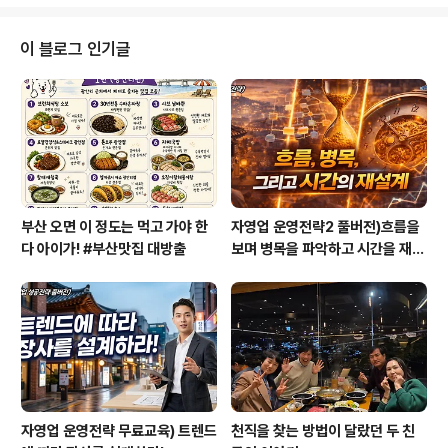
를 모아서 11월 인도를 간다. (여행) 12월 취직한다! 3. 2월
에 알바를 구해서 알바비를 모아서 내년 3월에 부모님 미
국 보내드리고 11월에 인도를 간다 (여행) 그리고 12월 취
이 블로그 인기글
직 (23살이나 되는데... 취직이 너무 늦는건 아닌가 고민이
예요) 4. 2월에 알바를 구해서 알바비를 모아서 내년 3월
에 부모님 미국 보내드리고 11월에 인도 유학을 간다. (1년
정도 예정) 귀국 후 취직 (그럼..
부산 오면 이 정도는 먹고 가야 한
자영업 운영전략2 풀버전)흐름을
다 아이가! #부산맛집 대방출
보며 병목을 파악하고 시간을 재설
계하라
자영업 운영전략 무료교육) 트렌드
천직을 찾는 방법이 달랐던 두 친