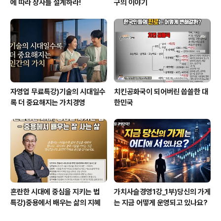
에 따라 장사를 설계하라!
구의 이야기
자영업 무료특강)기술의 시대일수
치킨공화국이 되어버린 씁쓸한 대
록 더 중요해지는 가치경영
한민국
혼란한 시대에 중심을 지키는 법
가치사슬경영1강_1부)당신의 가게
특강)중용에서 배우는 삶의 지혜
는 지금 어떻게 운영되고 있나요?