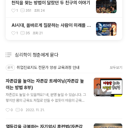
천직을 찾는 방법이 달랐던 두 친구의 이야기
1
351
조회
24
AI시대, 올바르게 질문하는 사람이 미래를 주
도
1
35
조회
21
심리학이 청춘에게 묻다
분류 전체보기
주요 글 목록
취업진로지도 전문가 양성 교육과정 안내
모두보기
공지
자존감을 높이는 자존감 트레이닝(자존감 높
이는 방법 8부)
글 내용
자존감도 높일 수 있을까요? 네, 분명 높일 수 있습니다. 그
렇지만 몸의 근육도 저절로 만들 수 없듯이 마음의 근육을
키우기 위한 자존감도 어느 정도의 체계적인 훈련이 필요
작성시간
0
0
2022. 11. 21.
합니다. 오늘은 어떻게 자존감을 높일 수 있을지에 대한 구
체적인 훈련법을 제시해보려고 합니다. 끝까지 집중해서
시청해보시고 가까운 분들에게도 공유해보시길 권합니다.
열등감을 극복하는 자기암시 훈련법(자존감