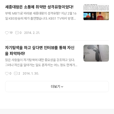
고 나중에는 황당하기까지 하더라고요. 그게(?) 뭔지 짐작
세종대왕은 소통에 취약한 성격유형이었다!
하시겠습니까?! 하지만 이 경험을 통해 깊은 깨달음 하나를
글 내용
부제: MBTI로 바라본 세종대왕의 성격유형? 지난 2월 16
얻었습니다. 그래서 그 에피소드를 소재로 이라는 제목으
일 KBS방송에 제가 출연했습니다. KBS1 TV에서 방영한
로 책을 썼는데요. 출판사가 극구 반대한 덕분에 는 이름으
이라는 방송이었는데요. 세종대왕이 집현전을 이끌며 많은
로 출간되어 많은 사랑을 받기도 했지요. 제가 강연 중에 가
업적을 이뤄나갈 수 있었던 역사적인 사실에 대해 새롭게
끔 이 중국집 이야기를 꺼내면 청중들이 배꼽 빠지게 웃으
작성시간
19
0
2014. 2. 21.
조명해보는 시간이었습니다. 이 가운데 저는 세종대왕은
시더라고요. 서울 분들이라면 배꼽 붙들고 시청하시길 권
어떤 유형의 사람이었을까를 추정해봤는데요. 사람들이 많
합니다~.~ 유튜브로 보기 : ..
이들 알고 있는 MBTI성격유형으로 세종대왕의 유형을 추
자기탐색을 하고 싶다면 인터뷰를 통해 자신
정해봤습니다. 그런데 아무래도 방송 시간만으로는 내용이
을 파악하라!
짧은 것 같아서 조금 더 상세히 전해보고자 블로그에 글을
글 내용
올립니다. 꼼꼼하게 읽으면 여러분 자신의 성격유형도 추
많은 사람들이 자기탐색에 대한 중요성을 강조하고 있다.
정해보실 수 있을 겁니다. 역사적인 인물인 세종대왕의 성
그러나 자신을 알아가는 일도 혼자서는 어느 정도 한계가
격유형을 분석한다는 것 자체가 다소 난센스에 가까울 수
있다. 인간의 삶은 타인과의 관계 속에서 진행되며 지극히
작성시간
0
2
2014. 1. 30.
도 있는 문제인데요. 하지만 한글을 알고 ..
상대적이기 때문이다. 물론 다양한 검사 도구를 사용해 도
움을 구할 수도 있다. 하지만 그것만으로 자아탐색을 완성
하기는 어렵다. 개인적인 사색과 더불어 주변 사람들의 도
더보기
움도 필요하다. 대개 인간은 타인에게서 좋은 면보다는 나
쁜 면을 먼저 본다. 그래서 칭찬보다는 충고를 많이 한다.
대부분은 이 충고를 잔소리라고 생각해서 흘려듣거나 아예
들으려고 하지 않는다. 물론 자신을 비평하는 말을 좋아하
는 사람은 없을 것이다. 오죽하면 이름만 대면 누구나 알 수