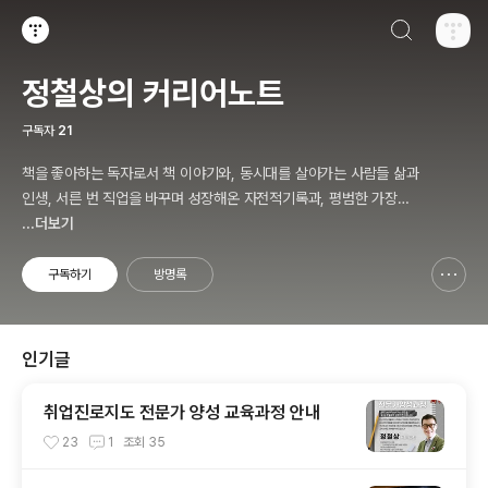
검색하기
티스토리
정철상의 커리어노트
구독자
21
책을 좋아하는 독자로서 책 이야기와, 동시대를 살아가는 사람들 삶과
인생, 서른 번 직업을 바꾸며 성장해온 자전적기록과, 평범한 가장으
로 살면서 겪고 느낀 삶의 소소한 에피소드를 전한다. 젊은이들의 고
...더보기
민해결사로 따뜻한 세상 만드는데 일조하고픈 커리어코치, 유튜브: 정
교수의 인생수업
구독하기
방명록
신고하기 레이어
열기
인기글
취업진로지도 전문가 양성 교육과정 안내
23
1
조회
35