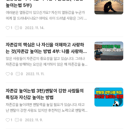
앞선 시리즈 영상을 보신 분들은 인사말 생략하시고, 1분 7
높이는법 5부)
초부터 보셔도 괜찮습니다. 어지럽고 혼란스러운 세상에서
글 내용
어려움을 느끼시는 분들이 많으실 터인데요. 마음이 어지
여러분은 열등감이 있으신가요? 자신의 열등감을 누군가
럽고 혼란스러울수록 가장 중요한 것은 자존감을 스스로
에게 잘 드러내시나요? 아마도 쉬이 드러낼 사람은 그리 많
지키고 높여나가는 것이 아닐까 싶어 자존감 영상을 시리
지 않으리라 봅니다. 그렇지만 지나치게 열등감에 사로잡
작성시간
1
0
2022. 11. 14.
즈로 제작해 공개하고 있으니 시청해 보시길 권합니다. 유
혀 꽁꽁 숨겨두려는 마음을 가지면 숨겨진 열등감은 오히
튜브로 보기: https://youtu.be/..
려 더욱더 증폭되어 화로 돌아오는 경우가 많다고 봅니다.
오늘은 열등감이 많았던 제가 어떻게 열등감을 극복해올
자존감의 핵심은 나 자신을 이해하고 사랑하
수 있었는지 열등감 극복방법과 더불어 자기암시 문구와
는 것(자존감 높이는 방법 4부: 나를 사랑하는
자기암시 훈련법과 자기암시를 통해 성공한 사례까지 알아
글 내용
법)
보고자 합니다. 끝까지 집중해서 시청해보시고 가까운 분
많은 사람들이 자존감의 중요성을 알고 있습니다. 그러나
들에게도 공유해보시길 권합니다. 앞선 시리즈 영상을 보
자존감을 방해하는 요인은 제거하지 않은 채 자존감을 높
신 분들은 인사말 생략하시고, 1분 7초부터 보셔도 괜찮습
이려 합니다. 무엇인가를 더 가지려 하거나, 사람들에게 인
작성시간
0
0
2022. 11. 11.
니다. 어지럽고 혼란스러운 세상에서 어려움을 느끼시는
정을 받으려 하거나, 인기를 누리려 하는 거죠. 그러나 그렇
분들이 많으실 터인데요. 마음이 어지럽고 혼란스러울수록
게 쌓은 자존감은 금방 무너질 수 있습니다. 무너지지 않는
가장..
자존감의 성을 쌓으려면 자존감의 방해요인이 무엇인지 보
자존감 높이는법 3편)멘탈이 강한 사람들의
다 정확히 알 필요가 있습니다. 여러 가지 복잡한 요인들이
특징과 자신감 높이는 방법
있긴 하지만 대개 열등감이 자존감이 뿌리를 내리지 못하
글 내용
도록 방해를 하는 경우가 많습니다. 오늘은 솔직한 자기고
자존감을 높이려면 멘탈력을 높일 필요가 있습니다. 타고
백을 통해 이런 열등감의 원인은 무엇이며, 어떻게 이 열등
난 멘탈이 강한 사람도 있지만 후천적인 노력으로 멘탈력
감을 제거하고 감소시켜 자존감을 높여 나갈 수 있을지 이
을 높여나간 사람들도 많습니다. 이들이 가지고 있는 특징
작성시간
1
0
2022. 11. 9.
야기해보려고 합니다. 더불어 자존감의 핵심이 나 자신을
을 이해하고 우리 자신의 삶에 적용하면 우리도 멘탈을 강
이해하고 사랑하는 것인만큼 진정으로 나..
화해 나갈 수 있습니다. 우리는 수도 없이 좌절하고 실패에