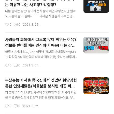
형의 사람들은 가능한 모든 일들을 체계적이고 목적을 향
는 이유?! 나는 사고형? 감정형?
해 계획적으로 진행되길 원합니다. 두 유형 모두 장점과 단
글 내용
점을 다 가지고 있는데요. 여러분들도 이 차이를 이해하시
다툼 줄이는 방법: 좋아하는 사람이 어떤 유형인지만 알아
면 여러분 자신의 일이나 삶의 과제처리를 보다 효율적으
도 다툼이 줄어 들어요~~~ 가까운 사람들과 다투는 경우
로 할 수 있을 뿐 아니라 사람들마다 서로 다른 행동방식이
가 제법 있는데요. 대개 성격차이로 비롯되는 경우가 많습
작성시간
0
0
2021. 3. 25.
다르다는 사실을 알 수 있습니다. 이번 영상은 성격적인 이
니다. 실제로도 부부간의 이혼사유 첫 번째가 ‘성격차이’인
해 뿐 아니라 직업선택이나 업무방식..
데요. 그 중에서도 사람들이 의사결정을 내릴 때 사용하는
체계 때문이라는 겁니다. 이를 위해 자신이 사고형인지 감
사람들이 회의에서 그토록 많이 싸우는 이유?
정형인지 아는 것이 중요합니다. 제가 처음에 MBTI공부할
정보를 받아들이는 인식차이 때문! 나는 감각
때 아내가 감정형이고 제가 사고형이라 문제가 생긴다고
글 내용
형? 직관형?
여겼는데요. 사실 착각이었습니다. 아내가 사고형이었고,
하루 5만가지 정보, 나는 어떻게 정보를 받아들일까?(MB
제가 감정형이었기에 서로 달랐던 거죠. 그로인해 어떻게
TI 감각형 VS 직관형의 성격과 직업이해) 우리는 하루에도
되었느냐고요? 여전히 다툼은 있습니다. 그렇지만 과거에
수도 없는 정보를 매일같이 마주하게 되는데요. 누군가는
작성시간
0
0
2021. 3. 24.
비해 비할 바 없이 사이좋게 잘 지내고 있답니다. 그것이 M
하루 평균 5만 가지라고도 하지요. 이렇게 많은 정보를 받
BTI를 공부하고 심리학을 공부한 덕분..
아들이고 반응하는데 사람마다 성격적으로 차이가 있답니
다. 이로 인해 우리가 회의를 할 때 다툼이 많이 일어나는데
부산촌놈이 서울 중국집에서 겪었던 황당경험
요. 이런 정보수집과 인식의 차이를 두고 MBTI에서는 감
통한 인생깨달음(서울분들 보시면 배꼽 빠집
각형과 인식형으로 구분합니다. 여러분들도 이 차이를 이
글 내용
니다~.~)
해하시면 다툼을 줄일 수 있을 뿐 아니라 자신의 일과 삶에
제 고향은 부산입니다. 서울에 취업한지 한 달 가량이 되었
서 자신이 어떻게 정보를 받아들이고 활용해 나가야 할지
을 무렵 중국집에서 황당한 경험을 하게 되었는데요. 부산
에 대해서 아실 수 있을 겁니다. 이것은 성격적인 이해 뿐
에서는 있을 수 없는 일을 겪게 됩니다. 다른 동료들과 달리
작성시간
0
0
2021. 3. 12.
아니라 직업선택이나 업무방식을 이해하는데도 도움이 됩
저는 간짜장면을 반복적으로 시켰는데요. 부산에서는 항상
니다. 오늘도 알찬 정보 가지고 가실 ..
나오던 것(?)이 서울에서는 계속 안 나오니까 다소 어이없