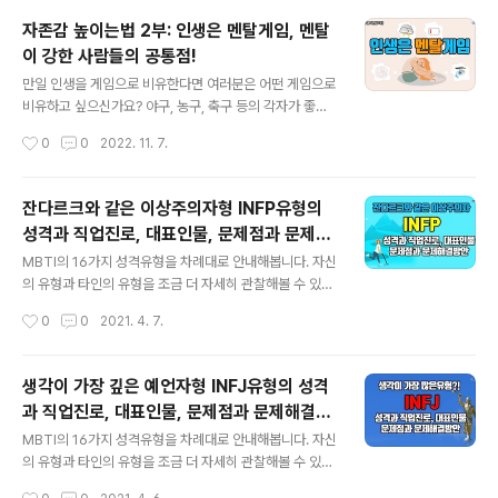
직면하기도 하게 되는데요. 그렇지만 멘탈이 강한 사람들
자존감 높이는법 2부: 인생은 멘탈게임, 멘탈
은 도저히 헤어나지 못할 것 같은 역경의 상황에서도 위기
이 강한 사람들의 공통점!
를 헤쳐 나오곤 합니다. 우리도 위기상황에 대비하려면 잃
글 내용
어버린 자신감을 회복해야만 가능하지 않을까요? 끝까지
만일 인생을 게임으로 비유한다면 여러분은 어떤 게임으로
집중해서 시청해보시고 가까운 분들에게도 공유해보시길
비유하고 싶으신가요? 야구, 농구, 축구 등의 각자가 좋아
권합니다. 앞선 시리즈 영상을 보신 분들은 인사말 생략하
하는 스포츠나 각자가 잘 알고 있는 분야를 떠올리지 않을
작성시간
0
0
2022. 11. 7.
시고, 1분 7초부터 보셔도 괜찮습니다. 어지럽고 혼란스러
까 싶습니다. 저는 20여년 동안 상담을 해오면서 느꼈던
운 세상에서 어려움을 느끼시는 분들이 많으실 터인데요..
부분이 상당부분의 요인이 결국의 마음의 문제라는 사실을
알게 됐습니다. 그래서 저는 인생을 게임으로 비유한다면
잔다르크와 같은 이상주의자형 INFP유형의
‘멘탈게임’이라고 말하고 싶습니다. 결국 인생의 성공과 행
성격과 직업진로, 대표인물, 문제점과 문제해
복은 멘탈력이 어느 정도 되느냐가 중요하다는 거죠. 그런
글 내용
결방안
면에서 오늘은 왜 우리 자신의 멘탈이 중요한지 동기를 고
MBTI의 16가지 성격유형을 차례대로 안내해봅니다. 자신
취하고, 멘탈이 강한 사람들은 어떤 공통점을 가지고 있는
의 유형과 타인의 유형을 조금 더 자세히 관찰해볼 수 있는
지 알아보면서 우리 자신의 멘탈력을 높이기 위한 방법을
시간되실 겁니다. 오늘은 INFP유형입니다. 인사말 생략하
작성시간
0
0
2021. 4. 7.
모색해보고자 합니다. 끝까지 집중해서 시청해보시고 가까
고 유형설명만 듣고 싶으신 분은 1분 15초부터 들으셔도
운 분들에게도 공유해보시길 권합니다. 앞선..
됩니다. 이상주의자로 불리는 INFP유형은 미국에서는 4.
5%, 한국에서는 2%정도가 분포되어 있는 유형군에 속합
생각이 가장 깊은 예언자형 INFJ유형의 성격
니다. 평소에는 부정적인 표현도 잘 못하는 평온한 유형이
과 직업진로, 대표인물, 문제점과 문제해결방
나 자신이 신념이 발동하면 잔다르크와 같이 이상을 추구
글 내용
안
하는 성격유형입니다. INFP유형의 대표표현으로는 ‘이상
MBTI의 16가지 성격유형을 차례대로 안내해봅니다. 자신
주의자, 잔다르크형, 열정적 중재자, 몽상가, 탐구자, 내적
의 유형과 타인의 유형을 조금 더 자세히 관찰해볼 수 있는
성실성’ 등으로 불립니다. MBTI유형에 대한 이해는 자기
시간되실 겁니다. 오늘은 INFJ유형입니다. 인사말 생략하
작성시간