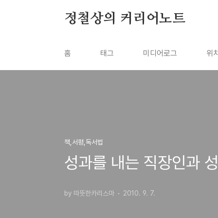
본문 바로가기
정철상의 커리어노트
홈
태그
미디어로그
위
책,서평,독서법
성과를 내는 직장인과 성
by 따뜻한카리스마
2010. 9. 7.