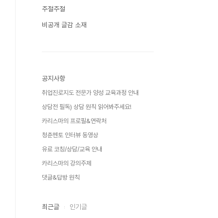
주절주절
비공개 글감 소재
공지사항
취업진로지도 전문가 양성 교육과정 안내
상담전 필독) 상담 원칙 읽어봐주세요!
카리스마의 프로필&연락처
청춘멘토 인터뷰 동영상
유료 코칭/상담/교육 안내
카리스마의 강의주제
댓글&답방 원칙
최근글
인기글