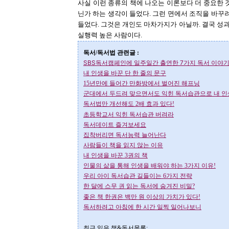
사실 이런 종류의 책에 나오는 이론보다 더 중요한 
닌가 하는 생각이 들었다. 그런 면에서 조직을 바
들었다. 그것은 개인도 마차가지가 아닐까. 결국 
실행력 높은 사람이다.
독서/독서법 관련글 :
SBS독서캠페인에 일주일간 출연한 7가지 독서 이야
내 인생을 바꾼 단 한 줄의 문구
15년만에 들어간 만화방에서 벌어진 해프닝
군대에서 두드려 맞으면서도 익힌 독서습관으로 내 인
독서법만 개선해도 2배 효과 있다!
초등학교서 익힌 독서습관 버려라
독서데이트 즐겨보세요
집착버리면 독서능력 늘어난다
사람들이 책을 읽지 않는 이유
내 인생을 바꾼 3권의 책
인물의 삶을 통해 인생을 배워야 하는 3가지 이유!
우리 아이 독서습관 길들이는 6가지 전략
한 달에 스무 권 읽는 독서에 숨겨진 비밀?
좋은 책 한권은 백만 원 이상의 가치가 있다!
독서하려고 아침에 한 시간 일찍 일어나보니
최근 읽은 책&독서목록;