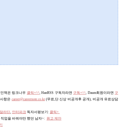
스 인맥은 링크나우
클릭+^^
,
HanRSS 구독자라면
구독+^^
, Daum회원이라면
구
의사항은
career@careernote.co.kr
(무료,단 신상 비공개후 공개)
, 비공개 유료상담
알라딘
,
인터파크
독자서평보기:
클릭+
의 직업을 바꿔야만 했던 남자>:
원고 제안
기