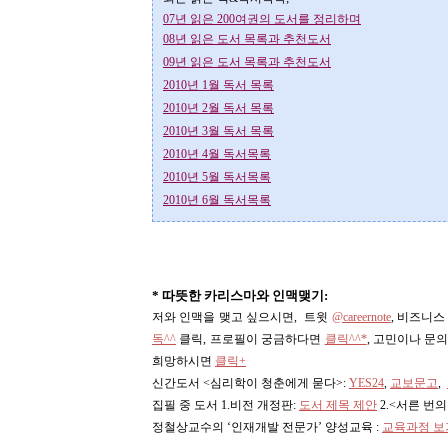
07년 읽은 200여권의 도서를 정리하며
08년 읽은 도서 목록과 추천도서
09년 읽은 도서 목록과 추천도서
2010년 1월 독서 목록
2010년 2월 독서 목록
2010년 3월 독서 목록
2010년 4월 독서목록
2010년 5월 독서목록
2010년 6월 독서목록
* 따뜻한 카리스마와 인맥맺기:
저와 인맥을 맺고 싶으시면, 트윗
@careernote
, 비즈니
독^^
클릭, 프로필이 궁금하다면
클릭^^*
, 고민이나 문
희망하시면
클릭+
신간도서 <심리학이 청춘에게 묻다>
:
YES24
,
교보문고
,
집필 중 도서 1.비전 개정판:
도서 제목 제안
2.<서른 번
정철상교수의 ‘인재개발 전문가’ 양성교육 :
교육과정 보