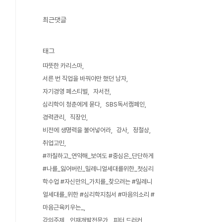
최근댓글
태그
따뜻한 카리스마
서른 번 직업을 바꿔야만 했던 남자
자기경영 페스티벌
자서전
심리학이 청춘에게 묻다
SBS독서캠페인
경력관리
직장인
비전에 생명력을 불어넣어라
강사
정철상
취업고민
#까칠하고_연약해_보여도 #중심은_단단하게
#나를_잃어버린_밀레니얼세대를위한_첫심리
학수업 #자신만의_가치를_찾으려는 #밀레니
얼세대를_위한 #심리학지침서 #마음의소리 #
마음근육키우는_
강의주제
인재개발전문가
피터 드러커