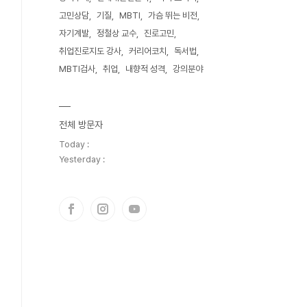
고민상담
기질
MBTI
가슴 뛰는 비전
자기계발
정철상 교수
진로고민
취업진로지도 강사
커리어코치
독서법
MBTI검사
취업
내향적 성격
강의분야
전체 방문자
Today :
Yesterday :