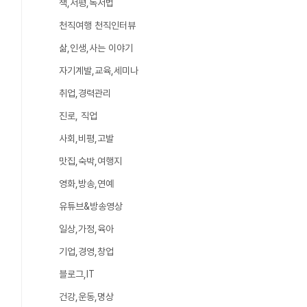
책,서평,독서법
천직여행 천직인터뷰
삶,인생,사는 이야기
자기계발,교육,세미나
취업,경력관리
진로, 직업
사회,비평,고발
맛집,숙박,여행지
영화,방송,연예
유튜브&방송영상
일상,가정,육아
기업,경영,창업
블로그,IT
건강,운동,명상