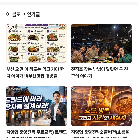
^^ 지난 5월에 제 신간 가 발간되었습니다. 발간되자마자
각종 인터넷서점의 주간 베스트셀러 순위에 올라서 많은
이 블로그 인기글
관심을 받고 있습니다. 특히 인터파크 6월 집계에 따르면
종합베스트셀러 30위권까지 진입하는 기염을 토하기도 했
습니다. 지금은 순위권에서 많이 밀려났지만-_-;; ㅋ 전국
적으로 진행하는 북세미나에도 많은 사람들이 참여해주셨
고, 책을 읽은 독자들의 반응..
부산 오면 이 정도는 먹고 가야 한
천직을 찾는 방법이 달랐던 두 친
다 아이가! #부산맛집 대방출
구의 이야기
자영업 운영전략 무료교육) 트렌드
자영업 운영전략2 풀버전)흐름을