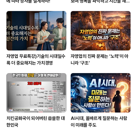
에 따라 장사를 설계하라!
보며 병목을 파악하고 시간을 재설
계하라
자영업 무료특강)기술의 시대일수
자영업의 진짜 문제는 ‘노력’이 아
록 더 중요해지는 가치경영
니라 ‘구조’
치킨공화국이 되어버린 씁쓸한 대
AI시대, 올바르게 질문하는 사람
한민국
이 미래를 주도