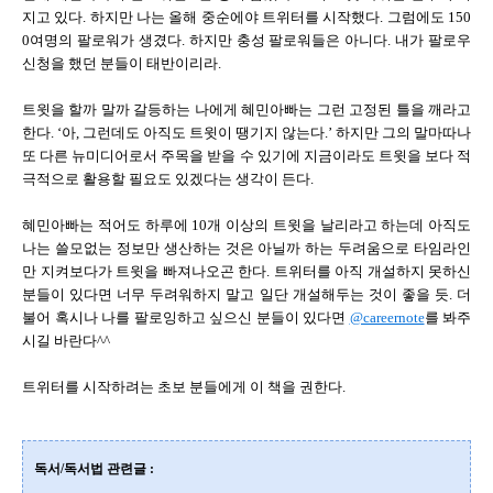
지고 있다. 하지만 나는 올해 중순에야 트위터를 시작했다. 그럼에도 150
0여명의 팔로워가 생겼다. 하지만 충성 팔로워들은 아니다. 내가 팔로우
신청을 했던 분들이 태반이리라.
트윗을 할까 말까 갈등하는 나에게 혜민아빠는 그런 고정된 틀을 깨라고
한다. ‘아, 그런데도 아직도 트윗이 땡기지 않는다.’ 하지만 그의 말마따나
또 다른 뉴미디어로서 주목을 받을 수 있기에 지금이라도 트윗을 보다 적
극적으로 활용할 필요도 있겠다는 생각이 든다.
혜민아빠는 적어도 하루에 10개 이상의 트윗을 날리라고 하는데 아직도
나는 쓸모없는 정보만 생산하는 것은 아닐까 하는 두려움으로 타임라인
만 지켜보다가 트윗을 빠져나오곤 한다. 트위터를 아직 개설하지 못하신
분들이 있다면 너무 두려워하지 말고 일단 개설해두는 것이 좋을 듯. 더
불어 혹시나 나를 팔로잉하고 싶으신 분들이 있다면
@careernote
를 봐주
시길 바란다^^
트위터를 시작하려는 초보 분들에게 이 책을 권한다.
독서/독서법 관련글 :