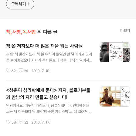
고픈 커리어코치, 유튜브: 정교수의 인생수업
구독하기
더보기
책,서평,독서법
의 다른 글
책 쓴 저자보다 더 많은 책을 읽는 사람들
글 내용
부제: 책 발간되느라 책 볼 여력이 없었던 한 달이라고 핑계
를 늘어놓았으나 저자가 독자들보다 책을 더 적게 읽어서
야... 5월에는 강의도 많았지만 내가 쓴 신간 도서가 출간되
62
26
2010. 7. 18.
느라 책 읽을 여유가 더더욱 없었다. 출간된 내 책 를 읽으
면서 ‘와, 너무 재밌다’라고 생각하며 책 읽다가 지하철 역
사를 두 번이나 통과한 적도 있었다^^ 역시 ‘저자는 자신의
<청춘이 심리학에게 묻다> 저자, 블로거분들
책을 객관적으로 읽을 수 없다.’ 것을 깨달았다-_-;;ㅋ 관련
글: 저자는 자신의 책을 객관적으로 서평 할 수 있을까? 20
과 만남의 자리 만들고 싶습니다!
글 내용
10년 5월 독서목록 1. 차태진, 챔피언의 법칙 2. 심리학이
안녕하세요. 따뜻한 카리스마, 정철상입니다. 인터넷상으
청춘에게 묻다 3. 심리학 초콜릿 4. 견딜 수 없는 사랑은 견
로는 제 이름보다 닉네임 '따뜻한 카리스마'로 더 알려져 있
디지 마라 메트라이프 생명보험의 차태진이라는 분이 쓴
죠. '정철상의 책과 인생(www.careernote.co.kr)'라는
은 여느 탑 세일즈맨들의 책들과 비슷하다. 내용은 거창한..
58
22
2010. 7. 17.
블로그를 운영하고 있습니다. 책과 사람이야기를 많이 다
뤄서 '정철상의 커리어노트'에서 '정철상의 책과 인생'이라
는 이름으로 바꿨는데 여러분 의견은 어떠신지 궁금하군요