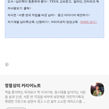
도서 <심리학이 청춘에게 묻다>
:
YES24
,
교보문고
,
알라딘
,
인터파크
독
자서평보기:
클릭+
자서전 <서른 번의 직업을 바꾼 남자>:
원고 아이디어 제안하기+
자기계발 심리학교육
:
신청하기+
,
커리어코치 양성교육
:
자세히 보기+
(새창열림)
로그 정보
정철상의 커리어노트
책을 좋아하는 독자로서 책 이야기와, 동시대를 살아가는 사람
들 삶과 인생, 서른 번 직업을 바꾸며 성장해온 자전적기록과,
평범한 가장으로 살면서 겪고 느낀 삶의 소소한 에피소드를 전
한다. 젊은이들의 고민해결사로 따뜻한 세상 만드는데 일조하