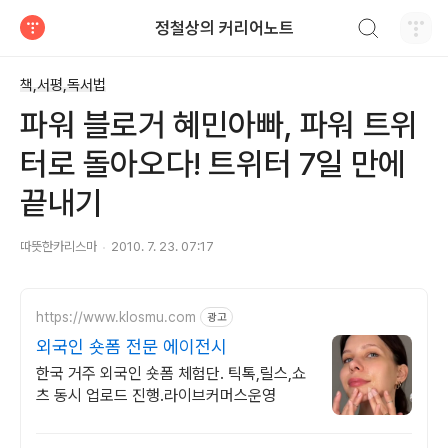
검색하기
정철상의 커리어노트
티스토리
책,서평,독서법
파워 블로거 혜민아빠, 파워 트위
터로 돌아오다! 트위터 7일 만에
끝내기
따뜻한카리스마
2010. 7. 23. 07:17
https://www.klosmu.com
광고
외국인 숏폼 전문 에이전시
한국 거주 외국인 숏폼 체험단. 틱톡,릴스,쇼
츠 동시 업로드 진행.라이브커머스운영