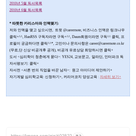
2010년 5월 독서목록
2010년 6월 독서목록
* 따뜻한 카리스마와 인맥맺기:
저와 인맥을 맺고 싶으시면, 트윗
@careernote
, 비즈니스 인맥은 링크나우
클릭+^^
,
HanRSS 구독자라면
구독+^^
, Daum회원이라면
구독^^
클릭, 프
로필이 궁금하다면
클릭^^*
, 고민이나 문의사항은
career@careernote.co.kr
(무료,단 신상 비공개후 공개)
, 비공개 유료상담 희망하시면
클릭+
도서 <심리학이 청춘에게 묻다>
:
YES24
,
교보문고
,
알라딘
,
인터파크
독
자서평보기:
클릭+
자서전 <서른 번의 직업을 바꾼 남자>:
원고 아이디어 제안하기+
자기계발 심리학교육
:
신청하기+
,
커리어코치 양성교육
:
자세히 보기+
https://kmong.com/gig/602822