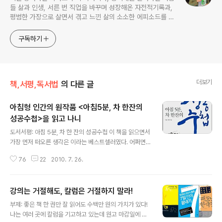
들 삶과 인생, 서른 번 직업을 바꾸며 성장해온 자전적기록과,
평범한 가장으로 살면서 겪고 느낀 삶의 소소한 에피소드를 전
한다. 젊은이들의 고민해결사로 따뜻한 세상 만드는데 일조하
고픈 커리어코치, 유튜브: 정교수의 인생수업
구독하기
더보기
책,서평,독서법
의 다른 글
아침형 인간의 원작품 <아침5분, 차 한잔의
성공수첩>을 읽고 나니
글 내용
도서서평: 아침 5분, 차 한 잔의 성공수첩 이 책을 읽으면서
가장 먼저 떠오른 생각은 이라는 베스트셀러였다. 어쩌면
이 책이 먼저 나왔다면 어쩌면 성공할 수도 있었겠다는 생
76
22
2010. 7. 26.
각도 든다. 그런데 아침형 인간에 이미 익숙해져버린 한국
독자들에게는 왠지 재탕같다는 느낌을 떨쳐버릴 수 없다.
소위 시쳇말로 가리지날이 오리지날을 밀어내버린 셈이다.
강의는 거절해도, 칼럼은 거절하지 말라!
이 책 의 정체성이 다소 애매모호하다. 아널드 베넷이라는
글 내용
영국 소설가가 쓴 100년도 더 지난 책을 오늘의 한국 사회
부제: 좋은 책 한 권만 잘 읽어도 수백만 원의 가치가 있다!
에 맞게 재각색한 것인데 뭔가 톱니바퀴가 어긋난 느낌이
나는 여러 곳에 칼럼을 기고하고 있는데 원고 마감일에 대
다. 100년 전의 영국과 오늘날의 한국은 너무도 서로 다른