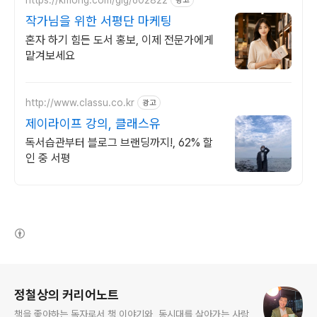
광고
작가님을 위한 서평단 마케팅
혼자 하기 힘든 도서 홍보, 이제 전문가에게
맡겨보세요
http://www.classu.co.kr
광고
제이라이프 강의, 클래스유
독서습관부터 블로그 브랜딩까지!, 62% 할
인 중 서평
(새창열림)
로그 정보
정철상의 커리어노트
책을 좋아하는 독자로서 책 이야기와, 동시대를 살아가는 사람