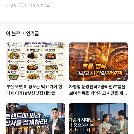
한 압박감이 크다. 특히 원고료를 비교적 넉넉히 받으면서
상황이므로 시대적 상황에 맞게 내용을 재구성할 필요는
65
31
2010. 7. 24.
매월 정기적으로 칼럼을 기고하는 곳은 더 부담스럽다. 능
있었을 것이다. 출판사에서 오늘의 시대적, 사회적 상황을
률협회에서 운영하는 혁신리더라는 잡지에 이라는 주제를
맞추려고 많이 노력했구나 하는..
가지고 2년째 기고하고 있는데 여간 압박감이 크지 않다.
원래 8개월 정도 연재였는데 2년째 지속되고 있기 때문에
짤리지 않을까하는 불안한 마음도 있다. 거의 마감일이 다
이 블로그 인기글
되어서야만 원고를 제출하는 경우가 비일비재하다. 6월 원
고 역시 갈등이 많았는데 챨스 핸디의 이라는 책을 가지고
직장인들의 변화전략에 대입해 원고를 마감했다. 미래에
생존하기 위해서는 거대조직에서 살아가는 대기업이나 대
기업 직원들을 벗어나 소규모 기업, 프..
부산 오면 이 정도는 먹고 가야 한
자영업 운영전략2 풀버전)흐름을
다 아이가! #부산맛집 대방출
보며 병목을 파악하고 시간을 재설
계하라