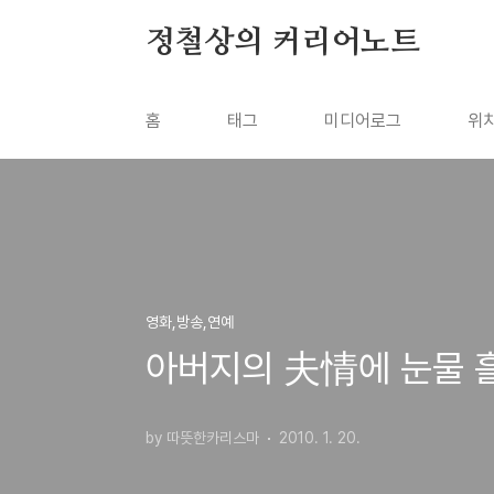
본문 바로가기
정철상의 커리어노트
홈
태그
미디어로그
위
영화,방송,연예
아버지의 夫情에 눈물 흘
by 따뜻한카리스마
2010. 1. 20.