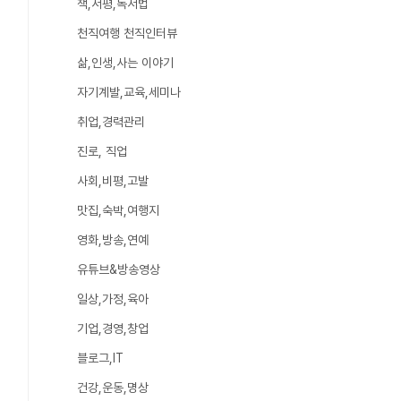
책,서평,독서법
천직여행 천직인터뷰
삶,인생,사는 이야기
자기계발,교육,세미나
취업,경력관리
진로, 직업
사회,비평,고발
맛집,숙박,여행지
영화,방송,연예
유튜브&방송영상
일상,가정,육아
기업,경영,창업
블로그,IT
건강,운동,명상