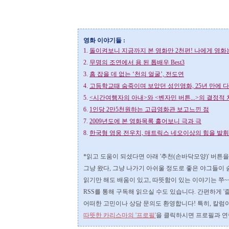
영화 이야기들 :
1.
돌이켜보니 지금까지 본 영화만 2천편! 나에게 영화
2.
무명의 조연에서 용 된 톱배우 Best3
3.
흠 잡을 데 없는 ‘천의 얼굴’, 전도연
4.
고등학교때 숨죽이며 보았던 성인영화, 25년 만에 
5.
<시간여행자의 아내>와 <벤자민 버튼...>의 결정적
6.
1인당 2만5천원하는 고급영화관 보고느낀 점
7.
2009년도에 본 영화목록 훑어보니 극과 극
8.
한국형 영웅 전우치, 매트릭스 네오이상의 힘을 발휘
*읽고 도움이 되셨다면 아래 '추천(손바닥모양)' 버튼
그냥 왔다, 그냥 나가기 아쉬울 정도로 좋은 야그들이 
읽기만 해도 배움이 있고, 따뜻함이 있는 이야기는 쭈~~
RSS를 통해 구독해 읽으실 수도 있습니다.
간편하게 '
어떠한 고민이나 상담 문의도 환영합니다!
특히, 칼럼
따뜻한 카리스마의 '프로필'
을 클릭하시면 프로필과 연