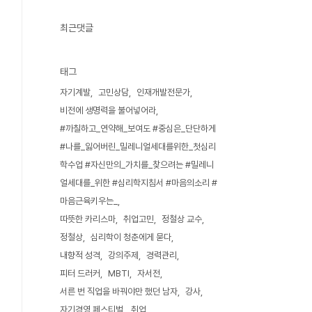
최근댓글
태그
자기계발
고민상담
인재개발전문가
비전에 생명력을 불어넣어라
#까칠하고_연약해_보여도 #중심은_단단하게
#나를_잃어버린_밀레니얼세대를위한_첫심리
학수업 #자신만의_가치를_찾으려는 #밀레니
얼세대를_위한 #심리학지침서 #마음의소리 #
마음근육키우는_
따뜻한 카리스마
취업고민
정철상 교수
정철상
심리학이 청춘에게 묻다
내향적 성격
강의주제
경력관리
피터 드러커
MBTI
자서전
서른 번 직업을 바꿔야만 했던 남자
강사
자기경영 페스티벌
취업