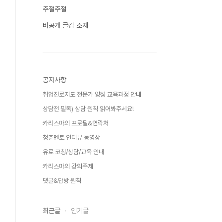
주절주절
비공개 글감 소재
공지사항
취업진로지도 전문가 양성 교육과정 안내
상담전 필독) 상담 원칙 읽어봐주세요!
카리스마의 프로필&연락처
청춘멘토 인터뷰 동영상
유료 코칭/상담/교육 안내
카리스마의 강의주제
댓글&답방 원칙
최근글
인기글