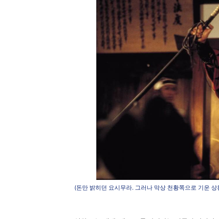
(돈만 밝히던 요시무라. 그러나 막상 천황쪽으로 기운 상