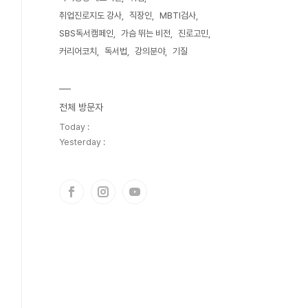
취업진로지도 강사
직장인
MBTI검사
SBS독서캠페인
가슴 뛰는 비전
진로고민
커리어코치
독서법
강의분야
기질
전체 방문자
Today :
Yesterday :