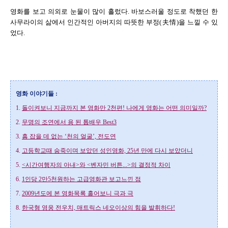
영화를 보고 의외로 눈물이 많이 흘렀다. 바보스러울 정도로 착했던 한
사무라이의 삶에서 인간적인 아버지의 따뜻한 부정(夫情)을 느낄 수 있
었다.
영화 이야기들 :
1.
돌이켜보니 지금까지 본 영화만 2천편! 나에게 영화는 어떤 의미일까?
2.
무명의 조연에서 용 된 톱배우 Best3
3.
흠 잡을 데 없는 ‘천의 얼굴’, 전도연
4.
고등학교때 숨죽이며 보았던 성인영화, 25년 만에 다시 보았더니
5.
<시간여행자의 아내>와 <벤자민 버튼...>의 결정적 차이
6.
1인당 2만5천원하는 고급영화관 보고느낀 점
7.
2009년도에 본 영화목록 훑어보니 극과 극
8.
한국형 영웅 전우치, 매트릭스 네오이상의 힘을 발휘하다!