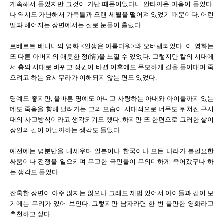
계속해서 들었지만 그것이 가난 때문이었다니 안타까운 마음이 들었다.
나 역시도 가난해서 가족들과 오랜 세월을 떨어져 있었기 때문이다. 어린
딸과 헤어지는 장면에서는 절로 눈물이 흘렀다.
로베르트 베니니의 영화 <인생은 아름다워>와 오버랩되었다. 이 영화는
또 다른 아버지의 애틋한 정(情)을 느낄 수 있었다. 그렇지만 칼의 시대에
서 총의 시대로 바뀌고 정권이 바뀐 이후에도 무모하게 칼을 들이대며 죽
으려고 하는 요시무라가 이해되지 않는 면도 있었다.
명예도 좋지만, 올바른 명예도 아니고 사랑하는 아내와 아이들까지 있는
데도 죽음을 향해 달려가는 그의 모습이 시대적으로 너무도 뒤쳐진 구시
대의 사고방식이라고 생각되기도 했다. 하지만 또 한편으로 그러한 삶이
장인의 길이 아닐까하는 생각도 들었다.
예전에는 명분만을 내세우며 일본이나 한국이나 모든 나라가 불필요한
싸움이나 전쟁을 일으키며 무고한 국민들이 무의미하게 죽어갔구나 하
는 생각도 들었다.
잔혹한 장면이 아주 많지는 않으나 그래도 제법 있어서 아이들과 같이 보
기에는 무리가 있어 보인다. 그렇지만 남자라면 한 번 볼만한 영화라고
추천하고 싶다.