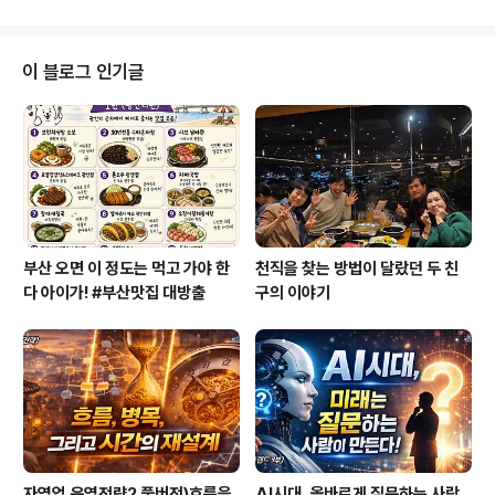
들의 호응은 대단했다. 상당수의 ..
기 없이 깨끗하다. 한국형 히어로를 새롭게 탄생시킨 주인
공은 와 에서 메가폰을 잡았던 최동훈 감독이다. 그의 기발
한 상상력과 창조력에 박수를 보낸다. 브라보*^^* 최감독
이 블로그 인기글
은 조선시대 작자미상의 을 현대적으로 재해석해 한국형
영웅으로 부활시켰다. 이제까지 영화 속 우리 영웅들은 홍
길동, 임꺽정 정도였으나 할리우드의 스파이더맨, 슈퍼맨,
네오 등의 슈퍼 히어로에 밀려온 것이 사실이다. (이미지출
처: DAUM영화, 술 ..
부산 오면 이 정도는 먹고 가야 한
천직을 찾는 방법이 달랐던 두 친
다 아이가! #부산맛집 대방출
구의 이야기
자영업 운영전략2 풀버전)흐름을
AI시대, 올바르게 질문하는 사람