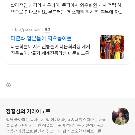
합리적인 가격의 사무라이, 쿠팡에서 와우회원 캐시 적립 혜
택으로 만나보세요. 부드러운 면 소재의 티셔츠, 피부에 자극
없이 편안함을 선사합니다.
http://jjao.co.kr
광고
다문화 일본놀이 짜오놀이몰
다문화놀이 세계전통놀이 다문화의상 세계
전통놀이만들기 세계전통의상 다문화교구
(새창열림)
로그 정보
정철상의 커리어노트
책을 좋아하는 독자로서 책 이야기와, 동시대를 살아가는 사람
들 삶과 인생, 서른 번 직업을 바꾸며 성장해온 자전적기록과,
평범한 가장으로 살면서 겪고 느낀 삶의 소소한 에피소드를 전