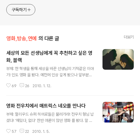
한다. 젊은이들의 고민해결사로 따뜻한 세상 만드는데 일조하
고픈 커리어코치, 유튜브: 정교수의 인생수업
구독하기
더보기
영화,방송,연예
의 다른 글
세상의 모든 선생님에게 꼭 추천하고 싶은 영
화, 블랙
글 내용
부제: 한 학생을 통해 세상을 바꾼 선생님의 기적같은 이야
기! 인도 영화 을 봤다. 예전에 인상 깊게 봤으나 앞부분만
보고 끝까지 보지 못해 아쉬움이 남아 있었다. 극 중 배우들
69
26
2010. 1. 12.
의 다소 과장된 몸짓 연기가 조금 어색하게 느껴지거나 거
북하게 생각될 수도 있다. 그러나 어쩌면 슬픈 상황을 희극
적으로 표현하고자 하는 감독의 의도가 있는 것은 아닌가
영화 전우치에서 매트릭스 네오를 만나다
하는 생각도 들었다. 그러한 지엽적인 문제를 제외하지 않
글 내용
는다고 하더라도 영화 전체에서 흐르는 흡인력으로 인해
부제: 할리우드 슈퍼 히어로들은 물러가라! 전우치 형님 납
빨려들 수밖에 없는 매력적인 영화였다. 2005년도에 제작
셨다! ‘재밌다, 없다’ 찬반 여론이 많던 영화 를 봤다. 말 많
된 영화가 입소문을 타고 우리나라에서는 2009년도에 개
을 때는 그저 직접 보는 것이 최고다. 아니면 아예 신경을
봉되었다. 백만 명 정도의 관객 동원으로 그쳤지만 인도영
57
22
2010. 1. 5.
끄던가.ㅋ 뭔가 깨달음을 얻기 위해서 보는 것이 아니라면
화라는 점을 고려한다면 꽤 선전한 편이다. 영화를 본 관객
오락영화 그 자체로는 더할 나위 없이 잘 만들었다. 군더더