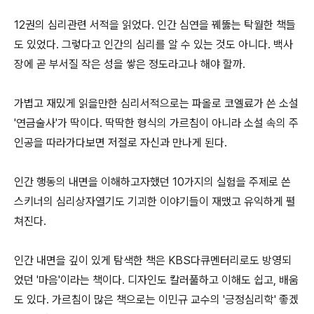
12권의 심리관련 서적을 읽었다. 인간 심연을 꿰뚫는 탁월한 책들
도 있었다. 그렇다고 인간의 심리를 알 수 있는 것도 아니다. 백사
장에 곧 부서질 작은 성을 쌓은 정도라고나 해야 할까.
가볍고 재밌게 읽을만한 심리서적으로는 파올로 코엘료가 쓴 소설
'연금술사'가 딱이다. 딱딱한 형식의 가르침이 아니라 소설 속의 주
인공을 따라가다보면 저절로 자신과 만나게 된다.
인간 행동의 내면을 이해하고자했던 10가지의 실험을 주제로 쓴
스키너의 심리상자열기도 기괴한 이야기들이 재맸고 유익하게 펼
쳐진다.
인간 내면을 깊이 있게 탐색한 책은 KBS다큐멘터리로도 방영되
었던 '마음'이라는 책이다. 디자인도 칼러풀하고 이해도 쉽고, 배움
도 있다. 가르침이 많은 책으로는 이민규 교수의 '긍정심리학' 좋겠