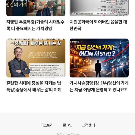
자영업 무료특강)기술의 시대일수
치킨공화국이 되어버린 씁쓸한 대
록 더 중요해지는 가치경영
한민국
혼란한 시대에 중심을 지키는 법
가치사슬경영1강_1부)당신의 가게
특강)중용에서 배우는 삶의 지혜
는 지금 어떻게 운영되고 있나요?
의안내
티스토리
로그인
고객센터