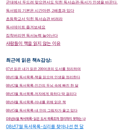
군대에서 두드려 맞으면서도 익힌 독서습관-독서가 인생을 바꾼다.
독서법의 기본은 시간마련, 2배효과 있다
초등학교서 익힌 독서습관 버려라
독서데이트 즐겨보세요
집착버리면 독서능력 늘어난다
사람들이 책을 읽지 않는 이유
최근에 읽은 책&감상;
07년 읽은 내가 읽은 200여권의 도서를 정리하며
08년1월 독서목록-책을 읽으며 인생을 정리한다
08년2월 독서목록-인간의 두뇌 속에 빠진 한 달
08년3월 독서목록-저자에게 욕하다 딱 걸리다
08년4월 독서목록-아내를 위해 읽은 책
08년5월 독서목록-내 안의 그림자가 울고 있다
08년6월 독서목록-읽은 도서 목록조차 정리하지 못하는 나
08년7월 독서목록-심리를 찾아나선 한 달