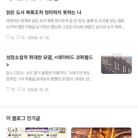
읽은 도서 목록조차 정리하지 못하는 나
글 내용
바쁘다는 핑계로 읽은 도서 목록 정리조차 잘 안 된다. 올해 초 도서를 읽는 대로
도서에 대한 서평을 남기려고 했는데 그것은 더더욱 어렵다. 심지어 도서 제목
을 기록해놓는 것조차 잊어버릴 때도 많다. 벌써 12월인데 블로그의 도서목록
4
0
2008. 12. 13.
은 5월에 멈춰져 있다. 겨우 정리한 6월에 읽은 도서 목록이다. 1. 피터 드러커
의 자기경영노트(2) 2. 마시멜로 두 번째 이야기 3. 면접의 기술 최고의 질문 최
고의 대답(3) 4. 미라이 공업 5. 2008 취업가이드 6. 어머니 저는 해냈어요(2)
성장소설의 위대한 모델, <데이비드 코퍼필드
7. 함께 일하고 싶은 팀장 8. 히든 카드 9. 데이비드 코퍼필드1 10. 뛰면서 생각
하라 ‘피터 드러커의 자기경영노트’와 ‘어머니, 저는 해냈어요’라는 책은 두 번째
>
글 내용
읽은 책이다. ‘면접의 기술’은 세 번째 읽은 책으로..
찰스 디킨스. 수도 없이 들었던 이름이다. 그러나 한 번도
완역된 그의 작품을 읽어보지 못했던 것 같다. 아마도 만화
와 동화로 그의 이야기를 접했다고 생각해서 그랬던 모양
11
2
2008. 12. 12.
이다. 어쩌면 무지한 내가 만만하게 봐온 탓일까. (이미지
출처: YES24, 찰스 디킨스의 자전적 소설 . 주인공 코퍼필
드가 생활하게 되었던 기숙사 모습 같다. 아니면 유복자로
살았던 부유했던 어린시절의 집이었을까?) 찰스 디킨스의
자전적 소설, 는 디킨스 자신이 사회의 밑바닥에서 성장해
이 블로그 인기글
온 자전적 경험을 바탕으로 기술한 1인칭 소설이다. 주인공
코퍼필드는 비교적 부유한 집안의 외아들로 태어나 사랑받
으며 성장한다. 그러나 아버지가 돌아가신 후 어머니가 재