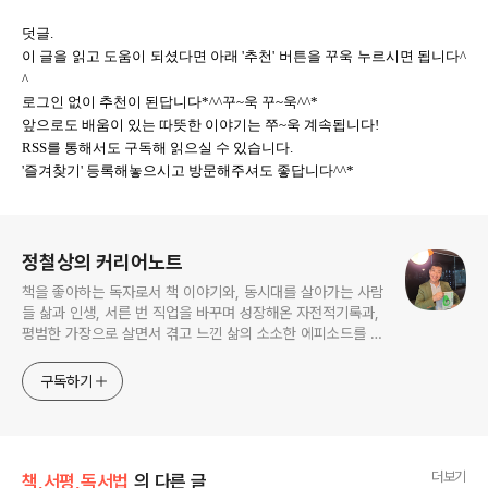
덧글.
이 글을 읽고 도움이 되셨다면 아래 '추천' 버튼을 꾸욱 누르시면 됩니다^
^
로그인 없이 추천이 된답니다*^^꾸~욱 꾸~욱^^*
앞으로도 배움이 있는 따뜻한 이야기는 쭈~욱 계속됩니다!
RSS를 통해서도 구독해 읽으실 수 있습니다.
'즐겨찾기' 등록해놓으시고 방문해주셔도 좋답니다^^*
로그 정보
정철상의 커리어노트
책을 좋아하는 독자로서 책 이야기와, 동시대를 살아가는 사람
들 삶과 인생, 서른 번 직업을 바꾸며 성장해온 자전적기록과,
평범한 가장으로 살면서 겪고 느낀 삶의 소소한 에피소드를 전
한다. 젊은이들의 고민해결사로 따뜻한 세상 만드는데 일조하
고픈 커리어코치, 유튜브: 정교수의 인생수업
구독하기
더보기
책,서평,독서법
의 다른 글