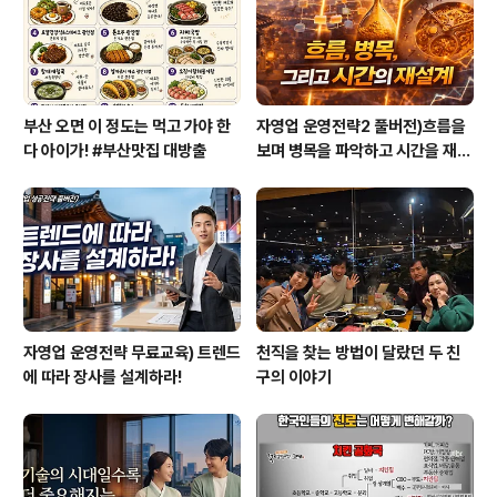
혼을 해서 새 아버지와 같이 지내게 된다. 그러나 새 아버지
는 그의 여동생까지 개인교..
부산 오면 이 정도는 먹고 가야 한
자영업 운영전략2 풀버전)흐름을
다 아이가! #부산맛집 대방출
보며 병목을 파악하고 시간을 재설
계하라
자영업 운영전략 무료교육) 트렌드
천직을 찾는 방법이 달랐던 두 친
에 따라 장사를 설계하라!
구의 이야기