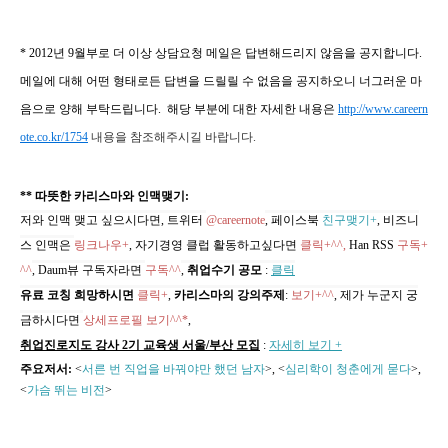
* 2012년 9월부로 더 이상 상담요청 메일은 답변해드리지 않음을 공지합니다.
메일에 대해 어떤 형태로든 답변을 드릴릴 수 없음을 공지하오니 너그러운 마
음으로 양해 부탁드립니다. 해당 부분에 대한 자세한 내용은
http://www.careern
ote.co.kr/1754
내용을 참조해주시길 바랍니다.
** 따뜻한 카리스마와 인맥맺기:
저와 인맥 맺고 싶으시다면, 트위터
@careernote
, 페이스북
친구맺기+
, 비즈니
스 인맥은
링크나우+
, 자기경영 클럽 활동하고싶다면
클릭+^^,
Han RSS
구독+
^^
, Daum뷰 구독자라면
구독^^
,
취업수기 공모
:
클릭
유료 코칭 희망하시면
클릭+
,
카리스마의 강의주제
:
보기+^^
,
제가 누군지 궁
금하시다면
상세프로필 보기^^*
,
취업진로지도 강사 2기 교육생 서울/부산 모집
:
자세히 보기 +
주요저서:
<
서른 번 직업을 바꿔야만 했던 남자
>, <
심리학이 청춘에게 묻다
>,
<
가슴 뛰는 비전
>