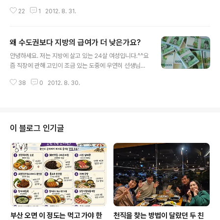
50만원 남짓입니다. 저의 가장 큰 고민은 ‘지금 다니는 회
22
1
2012. 8. 31.
사를 계속 다녀야하나 말아야 하나’입니다. 지금 하고 있는
일은 회계, 사무 잡다한 일 거의 특정한 일없이 두루두루 하
고 있습니다. 따지고 보면 중소기업 경리입니다. 하지만 저
왜 수도권보다 지방의 급여가 더 낮은가요?
는 이 일이 맞지 않는 것 같습니다. 꼼꼼하지 않은 성격이라
글 내용
실수도 잦고, 직원 분들도 제 일을 하찮게 여기는 것이 느껴
안녕하세요. 저는 지방에 살고 있는 24살 여성입니다.^^요
집니다. 더구나 여자라는 이유로 연봉도, 직급도 5년째 그
즘 직장에 관해 고민이 조금 있는 도중에 우연히 선생님의
대로입니다. 그만두려고 했다가 몸이 안 좋아지는 바람에
블로그 글을 보고 상담메일을 드립니다. 저는 전문대를 졸
다시 다니고 있습니다. 혼자 독립한지 10년 가까이 되서 이
38
0
2012. 8. 30.
업하여 전공(미용쪽)을 살려 경기도로 취업을 나갔습니다.
젠 부모님과 함께 살고 싶어 시골로 내려갈까 하지만 취업
물론 학교에서 취업을 시켜준 게 아니고 제 스스로 찾아서
할 곳이 ..
직장을 찾았으나 처음 일을 접할 때 워낙 박봉인 직업인데
다가 체력적으로 많이 힘들었답니다ㅠ_ㅠ.. 몇 군데 이직을
했고, 그나마 체력적으로도 수입적으로도 적절한곳에서 일
이 블로그 인기글
하게 되었습니다. 인센티브제도로 일하는 곳이라 일할 때
도 마음이 편하고 보람을 느꼈답니다^-^하지만 문제는 주
위 환경이었어요..타지에 홀로 일하는 부분에서 외로움을
느꼈고, 직장 내에서도 동료들, 사장님과 사이가 별로 안 좋
았습니다. 물론 제 성격이 약간 꼬..
부산 오면 이 정도는 먹고 가야 한
천직을 찾는 방법이 달랐던 두 친