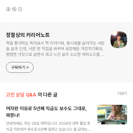
(새창열림)
로그 정보
정철상의 커리어노트
책을 좋아하는 독자로서 책 이야기와, 동시대를 살아가는 사람
들 삶과 인생, 서른 번 직업을 바꾸며 성장해온 자전적기록과,
평범한 가장으로 살면서 겪고 느낀 삶의 소소한 에피소드를 전
한다. 젊은이들의 고민해결사로 따뜻한 세상 만드는데 일조하
고픈 커리어코치, 유튜브: 정교수의 인생수업
구독하기
더보기
고민 상담 Q&A
의 다른 글
여자란 이유로 5년째 직급도 보수도 그대로,
짜쯩나!
글 내용
안녕하세요. 저는 28살 여자입니다. 2008년 대학 졸업 후
지금 직장에서 횟수로 5년째 일하고 있습니다. 월 급여는 1