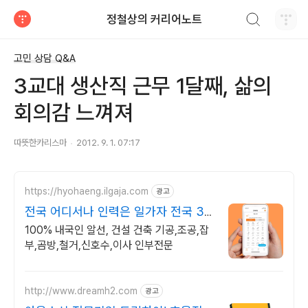
검색하기
정철상의 커리어노트
티스토리
고민 상담 Q&A
3교대 생산직 근무 1달째, 삶의
회의감 느껴져
따뜻한카리스마
2012. 9. 1. 07:17
https://hyohaeng.ilgaja.com
광고
전국 어디서나 인력은 일가자 전국 30
만 일용직 대기중
100% 내국인 알선, 건설 건축 기공,조공,잡
부,곰방,철거,신호수,이사 인부전문
http://www.dreamh2.com
광고