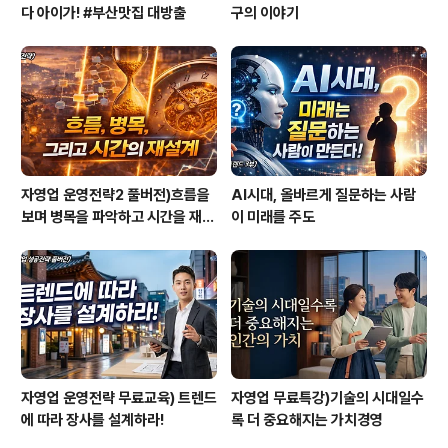
다 아이가! #부산맛집 대방출
구의 이야기
자영업 운영전략2 풀버전)흐름을
AI시대, 올바르게 질문하는 사람
보며 병목을 파악하고 시간을 재설
이 미래를 주도
계하라
자영업 운영전략 무료교육) 트렌드
자영업 무료특강)기술의 시대일수
에 따라 장사를 설계하라!
록 더 중요해지는 가치경영