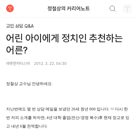
검색하기
정철상의 커리어노트
티스토리
고민 상담 Q&A
어린 아이에게 정치인 추천하는
어른?
따뜻한카리스마
2012. 3. 22. 06:30
정철상 교수님 안녕하세요.
지난번에도 몇 번 상담 메일을 보냈던 26세 청년 000 입니다. ^^ 다시 한
번 저의 소개를 하자면, 4년 대학 졸업(전산/경영 복수)후 현재 장교로 있
고 내년 6월 전역합니다.