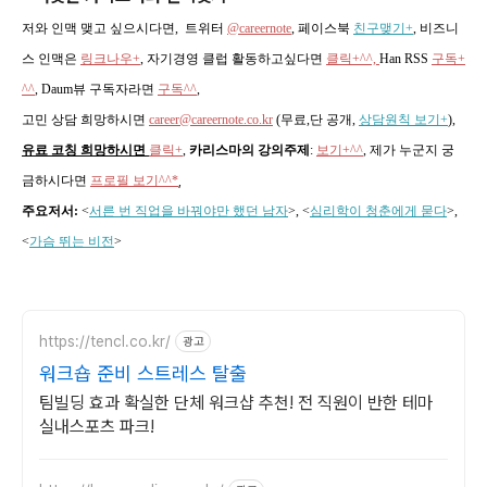
저와 인맥 맺고 싶으시다면, 트위터
@careernote
, 페이스북
친구맺기+
, 비즈니
스 인맥은
링크나우+
, 자기경영 클럽 활동하고싶다면
클릭+^^,
Han RSS
구독+
^^
, Daum뷰 구독자라면
구독^^
,
고민 상담 희망하시면
career@careernote.co.kr
(무료,단 공개,
상담원칙 보기+
)
,
유료 코칭 희망하시면
클릭+
,
카리스마의 강의주제
:
보기+^^
,
제가 누군지 궁
금하시다면
프로필 보기^^*
,
주요저서:
<
서른 번 직업을 바꿔야만 했던 남자
>, <
심리학이 청춘에게 묻다
>,
<
가슴 뛰는 비전
>
https://tencl.co.kr/
광고
워크숍 준비 스트레스 탈출
팀빌딩 효과 확실한 단체 워크샵 추천! 전 직원이 반한 테마
실내스포츠 파크!