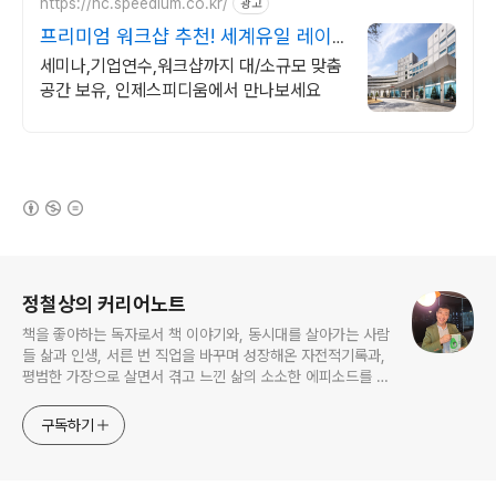
https://hc.speedium.co.kr/
광고
프리미엄 워크샵 추천! 세계유일 레이
싱 서킷뷰 호텔
세미나,기업연수,워크샵까지 대/소규모 맞춤
공간 보유, 인제스피디움에서 만나보세요
(새창열림)
로그 정보
정철상의 커리어노트
책을 좋아하는 독자로서 책 이야기와, 동시대를 살아가는 사람
들 삶과 인생, 서른 번 직업을 바꾸며 성장해온 자전적기록과,
평범한 가장으로 살면서 겪고 느낀 삶의 소소한 에피소드를 전
한다. 젊은이들의 고민해결사로 따뜻한 세상 만드는데 일조하
고픈 커리어코치, 유튜브: 정교수의 인생수업
구독하기