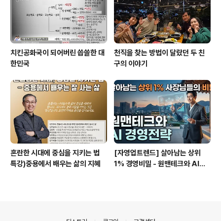
치킨공화국이 되어버린 씁쓸한 대
천직을 찾는 방법이 달랐던 두 친
한민국
구의 이야기
혼란한 시대에 중심을 지키는 법
[자영업트렌드] 살아남는 상위
특강)중용에서 배우는 삶의 지혜
1% 경영비밀 - 원맨테크와 AI경
영전략
의안내