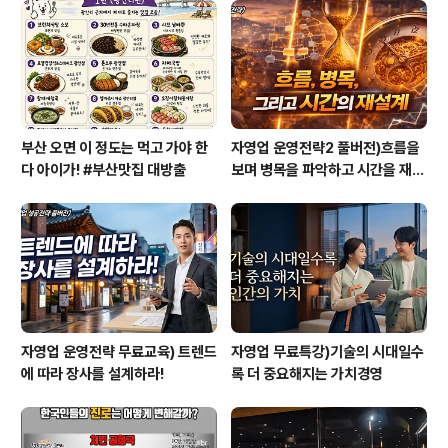
식으로 반쯤 자포자기 상태입니다. 지금의 제가 떠올리는
가장 처음의 문제는 아마 타고난 성격일겁니다. 저는 어릴
때부터 타인을 사귀는 것이 상당히 서툴렀습니다. 오랫동
안 알고 지내는 친구와..
부산 오면 이 정도는 먹고 가야 한
자영업 운영전략2 풀버전)흐름을
다 아이가! #부산맛집 대방출
보며 병목을 파악하고 시간을 재설
계하라
자영업 운영전략 무료교육) 트렌드
자영업 무료특강)기술의 시대일수
에 따라 장사를 설계하라!
록 더 중요해지는 가치경영