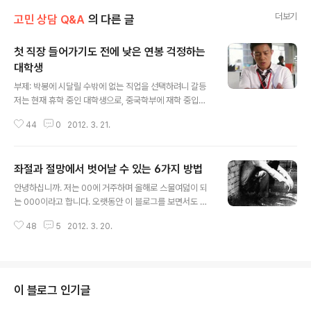
더보기
고민 상담 Q&A
의 다른 글
첫 직장 들어가기도 전에 낮은 연봉 걱정하는
대학생
글 내용
부제: 박봉에 시달릴 수밖에 없는 직업을 선택하려니 갈등
저는 현재 휴학 중인 대학생으로, 중국학부에 재학 중입니
다. 저는 여행업 및 관광업계에 관심이 많습니다. 신문기사
44
0
2012. 3. 21.
를 100% 신용하지는 않습니다만, 얼마 전에는 여행업은
미래 유망직종이라는 신문기사도 봤습니다. 전망이 밝다니
안심이 되더군요. 그런데 아시다시피 관광계열에 종사하는
좌절과 절망에서 벗어날 수 있는 6가지 방법
분들 특히 여행사에 근무하시는 분들의 봉급은 박봉이라고
글 내용
할 정도로 업무에 비해 월급이 적다고들 합니다. 얼마 전에
안녕하십니까. 저는 00에 거주하며 올해로 스물여덟이 되
는 동국대학교 석좌교수인 조벽 교수님의 강연회를 다녀왔
는 000이라고 합니다. 오랫동안 이 블로그를 보면서도 막
습니다. 그 분은 "잘 할 수 있는 일을 하라, 잘 하다보면 일
상 상담 글을 쓸 용기가 없어 오랫동안 망설였는데 이제야
을 많이 맡게 될 것이고, 많이 하다보면 그 중 한 개 정도는
48
5
2012. 3. 20.
마음을 다 잡고 상담글을 씁니다. 제 고민은 다름 아닌 성격
상을 받을 수도 있을 것이다."라고 하셨습니다. 핵심을 즐겁
문제로 인한 사회부적응과 무능함, 그리고 목표 상실로 인
게 할 수 있는 일을 찾..
한 불안감입니다. 이렇게 된 원인은 여러 가지가 있겠습니
다만......떠오르는 게 너무 많아서 이제는 제 자신도 결정적
인 계기가 뭐였는지 짐작조차 가지 않는군요. 지금에 와서
이 블로그 인기글
는 솔직한 심정으로 그냥 '내가 하는 일이 다 그렇지....'라는