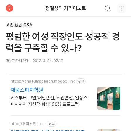
검색하기
정철상의 커리어노트
티스토리
고민 상담 Q&A
평범한 여성 직장인도 성공적 경
력을 구축할 수 있나?
따뜻한카리스마
2012. 3. 24. 07:19
https://chaeumspeech.modoo.link
광고
채움스피치학원
키즈부터 고입/대입면접, 취업면접, 일상스
피치까지 자신감 향상100% 프로그램
http://경리달인.com
광고