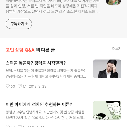
책을 좋아하는 독자로서 책 이야기와, 동시대를 살아가는 사람
들 삶과 인생, 서른 번 직업을 바꾸며 성장해온 자전적기록과,
평범한 가장으로 살면서 겪고 느낀 삶의 소소한 에피소드를 전
한다. 젊은이들의 고민해결사로 따뜻한 세상 만드는데 일조하
고픈 커리어코치, 유튜브: 정교수의 인생수업
구독하기
더보기
고민 상담 Q&A
의 다른 글
스펙을 쌓을까? 경력을 시작할까?
글 내용
부제: 스펙을 쌓는 게 좋을까? 경력을 시작하는 게 좋을까?
안녕하세요~ 저는 현재 대학교 4학년2학기 재학 중이고,
나이는 25살, 여자 입니다. 진로문제로 고민이 많아 요 며
63
17
2012. 3. 23.
칠간 밥도 제대로 먹지 못하고 잠도 잘 안 오네요. 그리고
무엇보다 의욕이 없어 아무 일도 손에 잡히지 않아서 인터
넷에 이것저것 검색해 보던 중에 상담 글을 통해 우연히 블
어린 아이에게 정치인 추천하는 어른?
로그를 찾게 되었습니다. 우선 제가 겪어온 삶의 과정을 간
글 내용
단히 말씀드리자면 중고등학교 시절 집안문제가 일어나면
정철상 교수님 안녕하세요. 지난번에도 몇 번 상담 메일을
서 삶의 방향이 흔들리기 시작했는데 지금 생각해 보면 이
보냈던 26세 청년 000 입니다. ^^ 다시 한 번 저의 소개를
집안 문제라고 하는 것도 사실 큰 문제가 아니었던 거 같습
하자면, 4년 대학 졸업(전산/경영 복수)후 현재 장교로 있