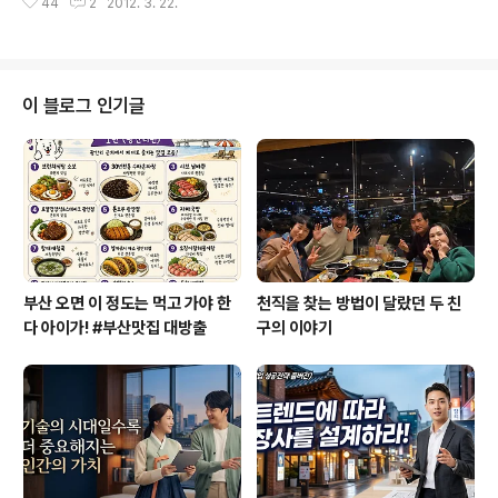
니다. 그만큼 저는 살아오면서 누구보다 심리적인 영향력
44
2
2012. 3. 22.
고 내년 6월 전역합니다. 조언 받고 싶은 것 하나가 있습니
을 많이 받는 사람인 것을 여러 경험을 통해 느껴왔습니다.
다. 지난 토요일 '국제****'에 관련된 워크샵을 다녀왔습
어쨌든, 저는 대학은 꼭 서..
니다. 강사로는 무상원조 분야에서 활약하시는 분이셨습니
다. 그분께, 한 아이를 둔 아버지가 질문을 했다고 합니다.
"똑똑하고 착한 아들이 있는데 무엇을 시키면 좋을까
이 블로그 인기글
요?"에 대한 대답으로 그 강사께서 정치인을 추천하셨습니
다. 저는 그 의견에 동의합니다. 이에 빗대어 저의 진로를
생각하였습니다. 우리나라 무상원조를 위해 그리고 지구촌
모두 행복한 나라를 구현하기 위해 무엇을 해야 하나? 에
대한 답으로... 행..
부산 오면 이 정도는 먹고 가야 한
천직을 찾는 방법이 달랐던 두 친
다 아이가! #부산맛집 대방출
구의 이야기