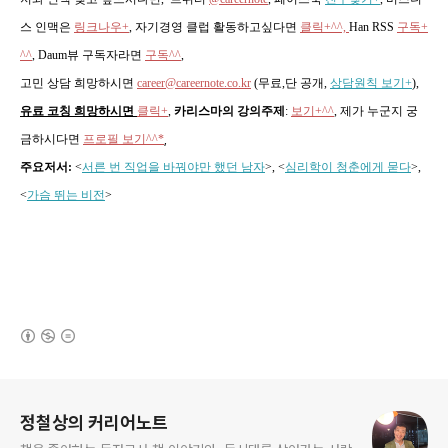
스 인맥은
링크나우+
, 자기경영 클럽 활동하고싶다면
클릭+^^,
Han RSS
구독+
^^
, Daum뷰 구독자라면
구독^^
,
고민 상담 희망하시면
career@careernote.co.kr
(무료,단 공개,
상담원칙 보기+
)
,
유료 코칭 희망하시면
클릭+
,
카리스마의 강의주제
:
보기+^^
,
제가 누군지 궁
금하시다면
프로필 보기^^*
,
주요저서:
<
서른 번 직업을 바꿔야만 했던 남자
>, <
심리학이 청춘에게 묻다
>,
<
가슴 뛰는 비전
>
(새창열림)
로그 정보
정철상의 커리어노트