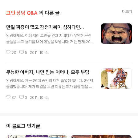
더보기
고민 상담 Q&A
의 다른 글
만일 짜증이 많고 감정기복이 심하다면...
글 내용
안녕하세요. 이러 저리 고민을 안고 지내다가 우연히 쓰신
글들을 보고 용기를 내어 메일을 보냅니다. 저는 현재 20
대 중반의 여자구요. 전문대를 졸업하고 편입을 준비하다
90
5
2011. 10. 6.
가 지금은 알바를 하고 있습니다. 어디서부터 말씀을 드려
야 할지 모르겠습니다.. 얘기가 길어지더라도 이해해주세
요. 언제부터 이렇게 짜증이 나고, 성격이 뒤죽박죽에 감정
무능한 아버지, 나만 믿는 어머니, 모두 부담
기복이 심했는지 모르겠습니다. 아니 언제 행복했었는지
글 내용
기억이 안 날 정도로 극심한 스트레스.. 마음의 병을 앓고
안녕하세요. 저는 20대 중반의 대학 졸업생 입니다. 2년제
있습니다. 가까운 지인이 그러더라구요.. 제 기분 맞추기가
졸업했습니다. 제가 메일을 보낸 이유는 제가 점점 힘을 잃
너무 힘들다고요....최근에 너무 심해진 거 같아 인터넷으로
어가는 것 같아서 입니다. 저는 어렸을 적부터 참 성숙하고
이것저것 알아보던 중이었습니다.. 어느 블로그에서 보니
37
0
2011. 10. 5.
미래에 대한 꿈과 계획을 철저하게 준비하는 아이었습니
제 심리상태와 비슷하게 적어놓은 것을 보니 감정기복의
다. 가족의 영향이 가장 크다고 하겠죠(저렇게 살지 말자..
현상들이더라구요..사소한 일에도 예민..
이런 거?!..) 저는 어렸을 적부터 아버지의 폭력을 많이 보
고 자랐습니다. 어머니를 많이 때리셨고 집안 살림도 많이
부수고 도박도 많이 하셨습니다. 교육으로 들어가는 돈은
이 블로그 인기글
무조건 아깝다 생각하시고 돈 안주셨습니다. 저의 집 부유
했지만 아버지가 혼자 주식과 도박으로 10억이 훨씬 넘는