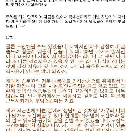
입 도전하기엔 힘들죠?ㅜ
토익은 이미 만료되어 지금은 없어서 국내선이라도 이번 하반기에 다시
한 번 도전하고 싶은데 나이가 너무 심각한건지요..냉정하게 코멘트 부탁
드립니다.^^
답변:
물론 도전해볼 수도 있겠습니다. 하지만 아주 냉정하게 말
씀드려 힘들지 않을까 싶습니다. 왜냐하면 나이도 많지만
이미 5,6년이나 시험에서 떨어졌다는 겁니다. 키 뿐만 아니
라 또 다른 결격사유가 있을 수 있다는 겁니다. 살아간다는
것에 결격 사유가 있다는 것이 아니라 승무원으로서의 결
격사유가 있다는 말이 되겠죠.
게다가 승무원의 경우 나름대로 입사순번으로 위계질서가
강한 편입니다. 그런 사실을 인사담당자들도 알고 있죠. 그
런데 신입직 여승무원의 나이가 32살이라면 많아도 너무
많습니다. 인사부서에서는 채용하고 싶어도 나이 때문에
근무시키기에 부담스럽다는 거죠.
제가 지난번에 다른 분에게 상담드린 것처럼 ‘아무리 나이
가 많아도 도전해볼 수 있다. 한계를 뛰어넘어 도전하라’등
의 말로 위로와 용기의 말을 건넬 수도 있겠습니다. 도전도
도전해봐야 할 상황이나 시기나 그럴 수 있는 여건이 있습
니다. 상담해드렸던 그 분의 경우에는 설령 떨어진다고 하