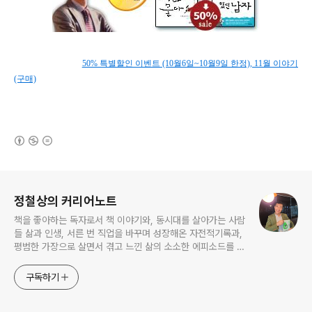
50% 특별할인 이벤트 (10월6일~10월9일 한정), 11월 이야기
(구매)
(새창열림)
로그 정보
정철상의 커리어노트
책을 좋아하는 독자로서 책 이야기와, 동시대를 살아가는 사람
들 삶과 인생, 서른 번 직업을 바꾸며 성장해온 자전적기록과,
평범한 가장으로 살면서 겪고 느낀 삶의 소소한 에피소드를 전
한다. 젊은이들의 고민해결사로 따뜻한 세상 만드는데 일조하
고픈 커리어코치, 유튜브: 정교수의 인생수업
구독하기