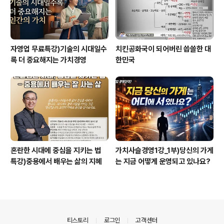
자영업 무료특강)기술의 시대일수
치킨공화국이 되어버린 씁쓸한 대
록 더 중요해지는 가치경영
한민국
혼란한 시대에 중심을 지키는 법
가치사슬경영1강_1부)당신의 가게
특강)중용에서 배우는 삶의 지혜
는 지금 어떻게 운영되고 있나요?
의안내
티스토리
로그인
고객센터