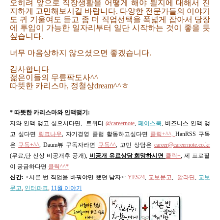
오히려 앞으로 직장생활을 어떻게 해야 될지에 대해서 진
지하게 고민해보시길 바랍니다. 다양한 전문가들의 이야기
도 귀 기울여도 듣고 좀 더 직업선택을 폭넓게 잡아서 당장
에 투입이 가능한 일자리부터 일단 시작하는 것이 좋을 듯
싶습니다.
너무 마음상하지 않으셨으면 좋겠습니다.
감사합니다
젊은이들의 무릎팍도사^^
따뜻한 카리스마, 정철상dream^^ㅎ
* 따뜻한 카리스마와 인맥맺기:
저와 인맥 맺고 싶으시다면, 트위터
@careernote
,
페이스북
, 비즈니스 인맥 맺
고 싶다면
링크나우
, 자기경영 클럽 활동하고싶다면
클릭+^^,
HanRSS 구독
은
구독+^^
, Daum뷰 구독자라면
구독^^
,
고민 상담은
career@careernote.co.kr
(무료,단 신상 비공개후 공개)
,
비공개 유료상담 희망하시면
클릭+
, 제 프로필
이 궁금하다면
클릭^^*
신간:
<서른 번 직업을 바꿔야만 했던 남자>
:
YES24
,
교보문고
,
알라딘
,
교보
문고
,
인터파크
,
11월 이야기