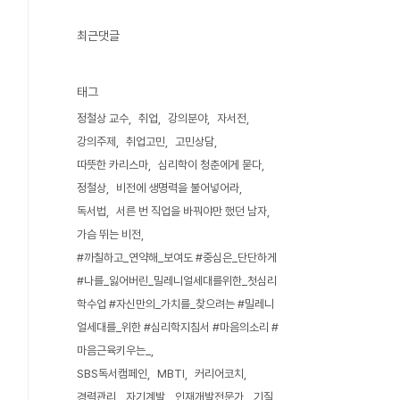
최근댓글
태그
정철상 교수
취업
강의분야
자서전
강의주제
취업고민
고민상담
따뜻한 카리스마
심리학이 청춘에게 묻다
정철상
비전에 생명력을 불어넣어라
독서법
서른 번 직업을 바꿔야만 했던 남자
가슴 뛰는 비전
#까칠하고_연약해_보여도 #중심은_단단하게
#나를_잃어버린_밀레니얼세대를위한_첫심리
학수업 #자신만의_가치를_찾으려는 #밀레니
얼세대를_위한 #심리학지침서 #마음의소리 #
마음근육키우는_
SBS독서캠페인
MBTI
커리어코치
경력관리
자기계발
인재개발전문가
기질