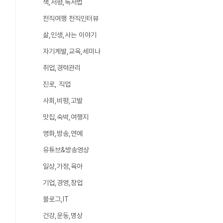
책,서평,독서법
천직여행 천직인터뷰
삶,인생,사는 이야기
자기계발,교육,세미나
취업,경력관리
진로, 직업
사회,비평,고발
맛집,숙박,여행지
영화,방송,연예
유튜브&방송영상
일상,가정,육아
기업,경영,창업
블로그,IT
건강,운동,명상