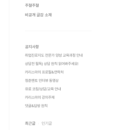
주절주절
비공개 글감 소재
공지사항
취업진로지도 전문가 양성 교육과정 안내
상담전 필독) 상담 원칙 읽어봐주세요!
카리스마의 프로필&연락처
청춘멘토 인터뷰 동영상
유료 코칭/상담/교육 안내
카리스마의 강의주제
댓글&답방 원칙
최근글
인기글