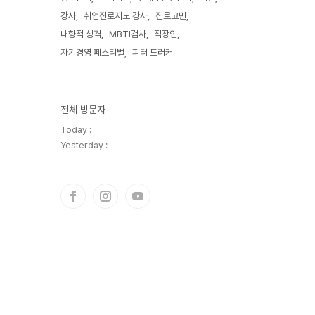
강사
취업진로지도 강사
진로고민
내향적 성격
MBTI검사
직장인
자기경영 페스티벌
피터 드러커
전체 방문자
Today :
Yesterday :