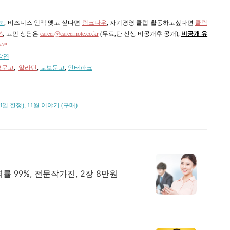
북
, 비즈니스 인맥 맺고 싶다면
링크나우
, 자기경영 클럽 활동하고싶다면
클릭
^
,
고민 상담은
career@careernote.co.kr
(무료,단 신상 비공개후 공개)
,
비공개 유
^*
강연
보문고
,
알라딘
,
교보문고
,
인터파크
일 한정), 11월 이야기 (구매)
률 99%, 전문작가진, 2장 8만원