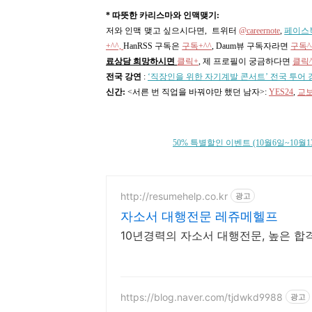
* 따뜻한 카리스마와 인맥맺기:
저와 인맥 맺고 싶으시다면, 트위터
@careernote
,
페이스
+^^,
HanRSS 구독은
구독+^^
, Daum뷰 구독자라면
구독^
료상담 희망하시면
클릭+
, 제 프로필이 궁금하다면
클릭^
전국 강연
:
‘직장인을 위한 자기계발 콘서트’ 전국 투어 
신간:
<서른 번 직업을 바꿔야만 했던 남자>
:
YES24
,
교
50% 특별할인 이벤트 (10월6일~10월13
http://resumehelp.co.kr
광고
자소서 대행전문 레쥬메헬프
10년경력의 자소서 대행전문, 높은 합격
https://blog.naver.com/tjdwkd9988
광고