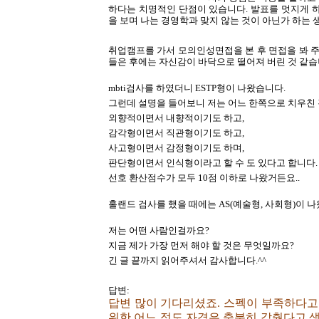
하다는 치명적인 단점이 있습니다. 발표를 멋지게 
을 보며 나는 경영학과 맞지 않는 것이 아닌가 하는 
취업캠프를 가서 모의인성면접을 본 후 면접을 봐 주
들은 후에는 자신감이 바닥으로 떨어져 버린 것 같습니
mbti검사를 하였더니 ESTP형이 나왔습니다.
그런데 설명을 들어보니 저는 어느 한쪽으로 치우친
외향적이면서 내향적이기도 하고,
감각형이면서 직관형이기도 하고,
사고형이면서 감정형이기도 하며,
판단형이면서 인식형이라고 할 수 도 있다고 합니다.
선호 환산점수가 모두 10점 이하로 나왔거든요..
홀랜드 검사를 했을 때에는 AS(예술형, 사회형)이 
저는 어떤 사람인걸까요?
지금 제가 가장 먼저 해야 할 것은 무엇일까요?
긴 글 끝까지 읽어주셔서 감사합니다.^^
답변:
답변 많이 기다리셨죠. 스펙이 부족하다고
위한 어느 정도 자격은 충분히 갖췄다고 