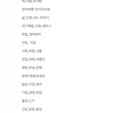
책,서평,독서법
천직여행 천직인터뷰
삶,인생,사는 이야기
자기계발,교육,세미나
취업,경력관리
진로, 직업
사회,비평,고발
맛집,숙박,여행지
영화,방송,연예
유튜브&방송영상
일상,가정,육아
기업,경영,창업
블로그,IT
건강,운동,명상