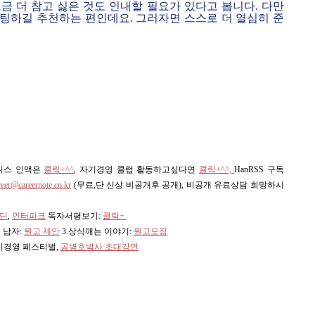
금 더 참고 싫은 것도 인내할 필요가 있다고 봅니다. 다만
팅하길 추천하는 편인데요. 그러자면 스스로 더 열심히 준
즈니스 인맥은
클릭+^^
, 자기경영 클럽 활동하고싶다면
클릭+^^,
HanRSS 구독
reer@careernote.co.kr
(무료,단 신상 비공개후 공개)
, 비공개 유료상담 희망하시
딘
,
인터파크
독자서평보기:
클릭+
 남자:
원고 제안
3.상식깨는 이야기:
원고모집
자기경영 페스티벌,
공병호박사 초대강연