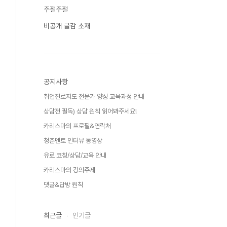
주절주절
비공개 글감 소재
공지사항
취업진로지도 전문가 양성 교육과정 안내
상담전 필독) 상담 원칙 읽어봐주세요!
카리스마의 프로필&연락처
청춘멘토 인터뷰 동영상
유료 코칭/상담/교육 안내
카리스마의 강의주제
댓글&답방 원칙
최근글
인기글