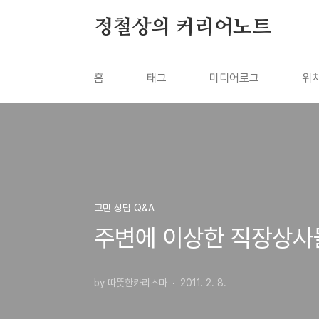
본문 바로가기
정철상의 커리어노트
홈
태그
미디어로그
위
고민 상담 Q&A
주변에 이상한 직장상사
by 따뜻한카리스마
2011. 2. 8.