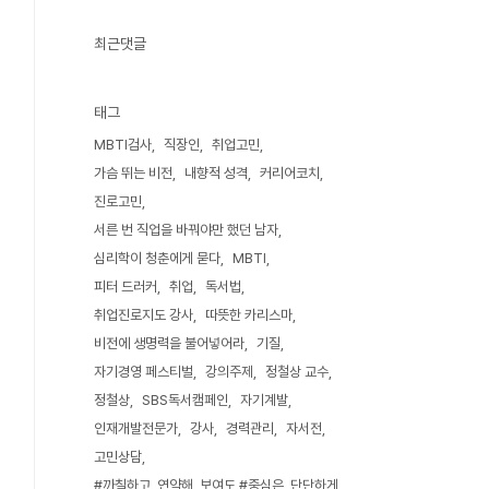
최근댓글
태그
MBTI검사
직장인
취업고민
가슴 뛰는 비전
내향적 성격
커리어코치
진로고민
서른 번 직업을 바꿔야만 했던 남자
심리학이 청춘에게 묻다
MBTI
피터 드러커
취업
독서법
취업진로지도 강사
따뜻한 카리스마
비전에 생명력을 불어넣어라
기질
자기경영 페스티벌
강의주제
정철상 교수
정철상
SBS독서캠페인
자기계발
인재개발전문가
강사
경력관리
자서전
고민상담
#까칠하고_연약해_보여도 #중심은_단단하게