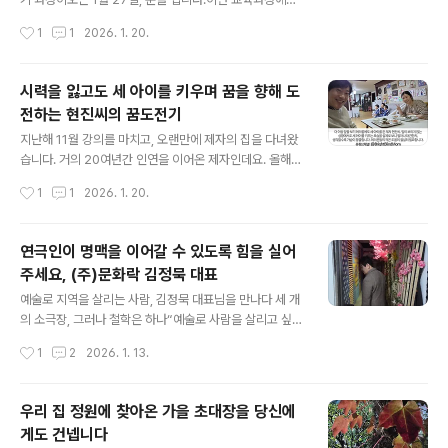
게서 “얼굴 함 보자”는 전화가 왔다. 그 말 한마디가 어찌나
세 아이의 엄마이자,KBS 〈인간극장〉 5부작 〈엄마니까 할
작성시간
1
1
2026. 1. 20.
반갑던지 아내와 함께 기쁜..
수 있어〉의 주인공유현진 씨도 함께합니다. 대학교에서 제
수업을 들으며 인연을 맺은 뒤,지금까지 같은 꿈을 꾸며 함
께 걸어오고 있는 제자입니다.✔ 스무 해를 넘어 이어진 인
시력을 잃고도 세 아이를 키우며 꿈을 향해 도
연현진 씨를 처음 만난 것은2007년도였으니 벌써 20여
전하는 현진씨의 꿈도전기
년 전이네요.제가 겸임교수로 활동하던 시절,교수와 제자
글 내용
로 인연을 맺었습니다. 졸업 후 강사라는 꿈은 마음에 품고
지난해 11월 강의를 마치고, 오랜만에 제자의 집을 다녀왔
있었지만현실의 무게 앞에서오랜 시간 평범한 직장인의 삶
습니다. 거의 20여년간 인연을 이어온 제자인데요. 올해
을 살아왔습니다. 그러다 지난해,모든 시력을 잃고“앞으로
모든 시력을 다 잃었다며 고민을 토로했던 현진씨입니다.
작성시간
1
1
2026. 1. 20.
의 삶을 어떻게 살아가야 할지 모르겠다”는한 통의 전화를
더 이상 앞을 보기 어려움에도 세 아이를 둔 대견한 제자입
제게 걸어왔습니다. 그때 저는 위..
니다. 앞이 보이지 않는 상황에서도 세 아이를 키우는 모습
을 실제로 보니 얼마나 대견한지, 생각할수록 가슴이 뭉클
연극인이 명맥을 이어갈 수 있도록 힘을 실어
합니다.여러분들의 적극적인 관심과 도움이 절실히 필요합
주세요, (주)문화락 김정묵 대표
니다. 글이 조금 길어 도움 주고 싶으신 분들은 현진씨 유튜
글 내용
브 채널만 구독해주시는 것만으로도 큰 힘이 되겠습니다. h
예술로 지역을 살리는 사람, 김정묵 대표님을 만나다 세 개
ttps://www.youtube.com/@brightblindmom 얼쿤
의 소극장, 그러나 철학은 하나“예술로 사람을 살리고 싶었
이소시지저는 세 아이를 키우는 시각장애인 엄마이자, 동
습니다”오늘은 부산 공연예술계의 숨은 거목,(주)문화락의
작성시간
1
2
2026. 1. 13.
기부여 강사가 되고싶은 긍정 우먼입니다. 진행성 병으로
김정묵 대표님과 따뜻한 식사를 나눴습니다.20년 넘게 연
시력을 차츰 잃어가..
극을 사랑하고, 그 사랑을 실제 무대로 옮기며 살아온 한 사
람.단순한 ‘공연기획자’가 아닌, 연출가이자 교육자, 문화운
우리 집 정원에 찾아온 가을 초대장을 당신에
동가로서 지역예술을 꿋꿋하게 지켜오신 분이죠.부산 양산
게도 건넵니다
지역에 3개의 공연장을 운영 중이며,그중 오늘 방문한 가
글 내용