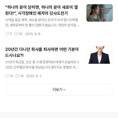
닌 우리 공주님이 직접 디자인한 첫 번째 상업 작품입니다.
“하나의 문이 닫히면, 하나의 문이 새로이 열
익살스러운 캐릭터도 사장님 얼굴에서 만들었다고 하는군
린다!”, 시각장애인 제자의 강사도전기
요. 간판은 낮에도 눈에 잘 띄었지만, 밤이 되니 불이 켜진
글 내용
간판이 환히 빛나며 거리를 더욱 생생하게 밝혔습니다. 부
시력을 잃은 제자, 세상을 밝히는 강사가 되려 합니다며칠
모 마음으로 보니, 그냥 간판 하나가 아니라 우리 아이의 성
전, 제자로부터 한 통의 전화가 왔습니다. 여전히 반가운 목
실과 땀이 빛나는 성과물처럼 보여 마음이 뭉클했습니다.
소리였습니다. 하지만 목소리 너머엔 마음 아픈 현실이 묻
작성시간
7
15
2025. 8. 8.
열흘의 수정 끝에 완성된 결과물공주님은 산업디자인을 전
어 있었습니다. “교수님… 저, 이제 시력을 모두 다 잃었어
공하고 있지만, 아르바이트는 늘 서..
요.”예전에도 시력이 좋지는 않았지만, 이제는 완전히 앞을
볼 수 없게 되었다는 고백이었습니다. “이제는 전과는 완전
20년간 다니던 회사를 퇴사하면 어떤 기분이
히 다른 삶을 살아야 할 것 같아요. 앞으로 살아갈 길을 생
드시나요?!
각하다보니 계속해서 교수님 생각이 났어요.” 스무살이었
글 내용
던 그녀는 이제 30대 후반의 나이에 결혼해서 세 아이의
21년의 퇴근길, 당신 참 고생 많았어요!아내가 오늘자로 2
엄마이고, 꽤 괜찮은 방송국에서 일하다 휴직 중이라 했습
1년간 근무했던 회사를 떠났습니다.생각지도 못했던 사정
니다. 이야기를 나누다 보니, 우리가 처음 만난 시점은 20
으로, 갑작스럽고 빠르게 결정되어 버린 퇴사.이번 주는 아
작성시간
10
19
2025. 8. 1.
여 년 전으로 거슬러 올라갔습니다. 제가 나사렛대학교에
내에게 폭풍우 같은 시간들이었을 겁니다. 감정의 파도가
겸임교수로 부임한 첫 해에..
가슴 깊숙이 출렁였고,밤잠을 설칠 만큼 마음이 요동쳤던
나날들이었습니다.단지 다른 회사로부터 스카우트 제안을
더보기
받았다는 것만으로는모든 이야기를 설명할 수 없는 시간들
이었습니다.차마 말로 다 전할 수 없는 사연들이 그 뒤에 숨
어 있습니다.그래도 누군가를 원망하기보다는,그저 묵묵히
이 시간을 잘 지나가려 합니다.좋든 싫든, 미운 정 고운 정
다 든 회사를 떠나는 건누구에게나 결코 쉬운 일이 아니니