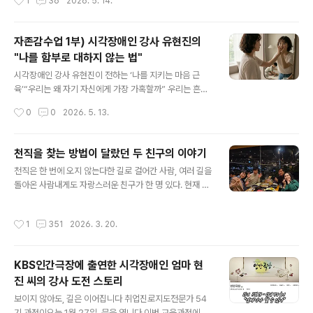
1
36
2026. 5. 14.
한 일상 속에서, 우리가 얼마나 자기 자신을 함부로 대하고
아니라, 바로 자기 자신일지 모릅니다.시각장애인 강사 유
살아가는지를 조용하지만 솔직한 고백으로 꺼내..
현진씨는 강연을 통해 한 사람이 무너지고 다시 자신을 일
으켜 세우는 과정을 담담하게 들려줍니다. 📺 영상 보기htt
자존감수업 1부) 시각장애인 강사 유현진의
ps://youtu.be/ZYDPhPmp_qk 하와이에서 무너졌던
"나를 함부로 대하지 않는 법"
마음현진 씨는 가족여행 중 하와이 선착장에서 배와 다리
글 내용
사이로 추락했던 경험을 털어놓습니다.사람들이 모두 지켜
시각장애인 강사 유현진이 전하는 ‘나를 지키는 마음 근
보는 앞에서 물에 빠졌던 순간. 그 이후 그녀를 가장 괴롭혔
육’“우리는 왜 자기 자신에게 가장 가혹할까” 우리는 흔히
던 건 몸의 충격보다 “수치심”이었다고 고백합니다.“앞이
성공한 사람들의 자신감 넘치는 모습에 환호합니다. 하지
작성시간
0
0
2026. 5. 13.
안 보여서 그런 거구나.”“내가 괜한 욕심을 부렸나.”그 생
만 정작 우리 삶을 지탱하는 것은 성공의 경험보다, 무너졌
각이 머릿속을 떠나지 않..
을 때 다시 일어설 수 있게 하는 '자존감'이 아닐까요. 시각
장애를 안고 살아가는 유현진 강사는 오늘을 살아가는 우
천직을 찾는 방법이 달랐던 두 친구의 이야기
리에게 묻습니다. "오늘 당신이 스스로에게 가장 많이 한
글 내용
천직은 한 번에 오지 않는다한 길로 걸어간 사람, 여러 길을
말은 무엇인가요?"이번 영상은 시력을 잃어가는 과정 속에
돌아온 사람내게도 자랑스러운 친구가 한 명 있다. 현재 극
서도 세 아이를 키우며 살아가는 한 엄마의 삶을 통해, 우리
단 맥을 이끄는 대표이자 연출감독이고, 부산연극협회 회
가 자기 자신을 얼마나 함부로 대하고 살아가는지를 조용
장으로도 왕성하게 활동하고 있는 멋진 친구 정남이다. 극
히 되돌아보게 만듭니다. 자존감과 자신감의 차이유현진
작성시간
1
351
2026. 3. 20.
단 맥은 1986년 창단 이후 부산 연극계에서 자기 색깔을
강사는 말합니다.자신감 = “내 능력을 얼마나 믿는가”자존
분명히 지켜온 극단으로 알려져 있고, 친구는 그 오랜 흐름
감 = “내 존재 자체를 얼마나 존중..
의 한복판에서 연극이라는 이름의 불씨를 꺼뜨리지 않고
KBS인간극장에 출연한 시각장애인 엄마 현
지켜온 인물이다. 오랜 세월 창작극과 전통연희 양식을 바
진 씨의 강사 도전 스토리
탕으로 한 무대를 만들어왔고, 최근에는 부산 연극계의 중
글 내용
추 역할까지 맡고 있으니, 고등학교 시절의 옛친구를 떠올
보이지 않아도, 길은 이어집니다 취업진로지도전문가 54
리면 인생이란 참 알 수 없고 또 경이롭다.며칠 전, 친구에
기 과정이오는 1월 27일, 문을 엽니다.이번 교육과정에는