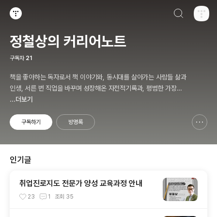
검색하기
티스토리
정철상의 커리어노트
구독자
21
책을 좋아하는 독자로서 책 이야기와, 동시대를 살아가는 사람들 삶과
인생, 서른 번 직업을 바꾸며 성장해온 자전적기록과, 평범한 가장으
로 살면서 겪고 느낀 삶의 소소한 에피소드를 전한다. 젊은이들의 고
...더보기
민해결사로 따뜻한 세상 만드는데 일조하고픈 커리어코치, 유튜브: 정
교수의 인생수업
구독하기
방명록
신고하기 레이어
열기
인기글
취업진로지도 전문가 양성 교육과정 안내
23
1
조회
35