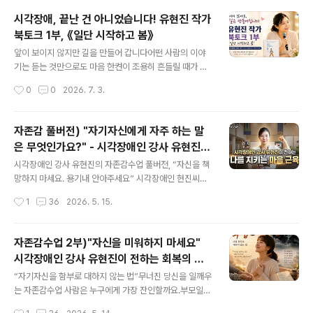
작가는 자신도 오랫동안 “죄송합니다”라는 말을 입에 달고
시각장애, 끝난 건 아니었습니다! 유현진 작가
다니는 사람이었다고 말합니다. 입사 초기, 서툰 일 처리에
북토크 1부, 《일단 시작하고 봄》
"죄송합니다"를 입에 달고 살았던 시절이 있었다고 합니다.
글 내용
사실 길을 물어볼 때도, 누군가의 도움을 받아야만 할 때도,
앞이 보이지 않지만 길을 만들어 갑니다어떤 사람의 이야
늘 "죄송합니다" 말부터 입에 올렸다고 합니다. 하지만 어
기는 듣는 것만으로도 마음 한켠이 조용히 흔들릴 때가 있
느 날 문득 '나는 왜 항상 잘못한 사람처럼 살아야 하지?'라
습니다.이번 북토크의 주인공 유현진 작가의 이야기가 그
작성시간
0
0
2026. 7. 3.
는 생각이 문득 들었다고 합니다. 📺 시청하기 : https://y
랬습니다. 유현진 작가는 19년 전 대학 강의실에서 만났던
out..
제자입니다.그때도 참 밝고 해맑은 학생이었는데 사실 지
금도 그렇습니다.다만 시간이 흘러 지금은 세 아이의 엄마
자존감 풀버전) "자기자신에게 자주 하는 말
가 되었고, KBS 인간극장의 주인공이 되었고, 이번에는 자
은 무엇인가요?" - 시각장애인 강사 유현진의
신의 삶을 담은 책 《일단 시작하고 봄》의 작가가 되어 다시
글 내용
고백
제 앞에 섰습니다. 이 책은 대단한 성공담을 담은 책이 아닙
시각장애인 강사 유현진의 자존감수업 풀버전, “자신을 책
니다. 오히려 흔들리고 넘어지고 다시 일어나는 아주 현실
망하지 마세요. 용기내 안아주세요” 시각장애인 현진씨는
적인 삶의 기록입니다. 그래서 더 깊이 다가옵니다. 📺 영
19년 전에 제가 교수생활을 시작하며 만났던 제자인데요.
작성시간
1
36
2026. 5. 15.
상 보기 https://youtu.be/qrP6i73BWVE ‘시각장애
이제는 저에게뿐만 아니라 세상 사람들에게도 훌륭한 선생
인’이라는 이름 ..
님이 될 분으로 보여 참으로 뿌듯함이 느껴졌답니다. 현진
씨가 들려준 자존감 이야기는 감동적이고, 위로와 용기를
자존감수업 2부)"자신을 미워하지 마세요"
주는 특강이어서 여러분에게 자신있게 추천드립니댜. 이제
시각장애인 강사 유현진이 전하는 회복의 기
는 강사로 도전해나가는 현진씨가 들려준 자존감 향상법
글 내용
술
특강 풀버전으로 전합니다. 현진씨는 “여러분은 오늘 하루,
“자기자신을 함부로 대하지 않는 법”무너진 당신을 일깨우
자기 자신에게 가장 많이 했던 말이 무엇인가요?”라고 강
는 자존감수업 사람은 누구에게 가장 잔인할까요.부모일까
의를 시작하는데요. 첫 질문부터 울림이 있더라고요.평범
요? 친구일까요? 직장상사나 동료일까요?어쩌면 타인이
작성시간