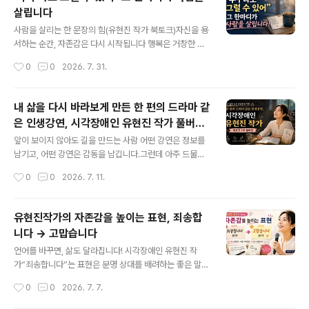
내디딘 유현진 작가님입니다.삶을 바라보는 관점의 전환그
살립니다
녀는 말합니다. 삶이 생각보다 재미있는 이유는 일상을 조
글 내용
금 비틀어 바라보는 관점의 힘 덕분이라고요. 눈이 잘 보이
사람을 살리는 한 문장의 힘(유현진 작가 북토크)자신을 용
지 않아 아이의 작은 일상이나 휴대폰 하나를 찾는 일조차
서하는 순간, 자존감은 다시 시작됩니다 행복은 거창한 순
누군가의 도움이 필요할 때가 많습니다. 사소한 부탁조차
간에만 찾아오는 걸까요?시각장애인 유현진 작가는 가장
작성시간
0
0
2026. 7. 31.
사람을 위축되게 만드는 순간이 있지만, 그녀는 시선을 바
행복한 순간을 묻는 질문에 뜻밖의 대답을 합니다. "아이
꿔 스스로를 ‘집안을 총괄하는 진두지..
셋이 널브러져 자는 모습이요."하루 종일 지치고 힘들었던
마음도,아이들 모습을 바라보면 모두 녹아내린다고 말합니
내 삶을 다시 바라보게 만든 한 편의 드라마 같
다. 완벽한 육아도 아닙니다.완벽한 엄마도 아닙니다. 하지
은 인생강연, 시각장애인 유현진 작가 풀버전
만 사랑은 늘 가장 평범한 순간에서 시작된다는 사실을 다
글 내용
영상
시 느끼게 됩니다. 📺 영상 보기 https://youtu.be/6Wo
앞이 보이지 않아도 길을 만드는 사람 어떤 강연은 정보를
M1S3exO0 하와이에서 마주한 가장 큰 두려움이번 이야
남기고, 어떤 강연은 감동을 남깁니다.그런데 아주 드물게
기에서 인상 깊었던 장면은 하와이 여행 이야기입니다.시
삶의 방향을 다시 생각하게 만드는 강연이 있습니다. 이번
작성시간
0
0
2026. 7. 11.
력을 조금이라도 더 잃기 전에 세상을 많이 보고 싶었습니
북토크의 주인공인 유현진 작가의 이야기가 바로 그랬습니
다.그렇게 떠난 여행. 하..
다.유현진 작가는 19살에 진행성 희귀질환으로 시각장애
판정을 받았습니다. 시간이 흐를수록 시력은 점점 더 나빠
유현진작가의 자존감을 높이는 표현, 죄송합
졌고, 지금도 여전히 시력을 잃어가는 과정을 살아가고 있
니다 → 고맙습니다
습니다. 이번 강연은 장애를 극복한 영웅담을 담은 것이 아
글 내용
닙니다. 평범한 누구나 가질 수 있는 두려움도 있고, 좌절도
언어를 바꾸면, 삶도 달라집니다! 시각장애인 유현진 작
있고, 눈물도 있지만 그럼에도 오늘을 살아내는 한 사람의
가“죄송합니다”는 표현은 분명 상대를 배려하는 좋은 말입
이야기가 담겨 있습니다. 그래서 더 현실적이고, 더 깊이 마
니다. 하지만 우리는 생각보다 너무 자주 "죄송합니다"라는
작성시간
0
0
2026. 7. 7.
음에 깊이 남습니다. 📺 풀버전 강연 보기 : https://yout
말을 반복합니다. 실수했을 때도, 도움을 받을 때도, 잘 몰
u.be/7ZZP..
라서 질문할 때도 습관처럼 먼저 사과부터 합니다. 유현진