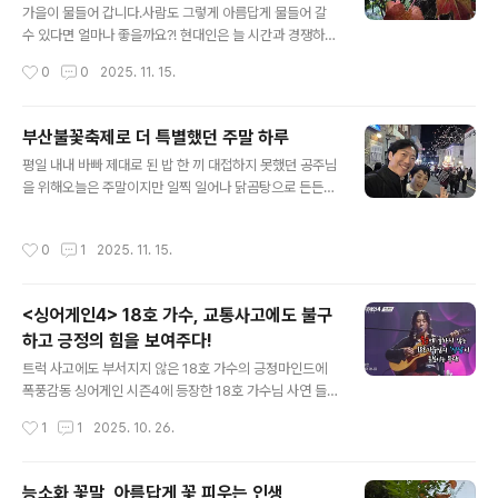
온아트홀은부산시민회관 옆 지하에 1관과 2관, 두 개의 공
가을이 물들어 갑니다.사람도 그렇게 아름답게 물들어 갈
연장을 품고 있었습니다. - 1관: 최대 200석까지 수용 가
수 있다면 얼마나 좋을까요?! 현대인은 늘 시간과 경쟁하며
능한 140석 규모의 중 극장 - 2관: 최대 100석까지 운영
정신없이 달리고 있지만,가을은 참 다릅니다.천천히, 조용
작성시간
0
0
2025. 11. 15.
되는 60석 규모의 아담한 소 극장 공연 포스터로 가득한
히, 그러면서도 확실하게이름도 없이 우리 곁을 물들여 가
로비,좁은 골목을..
고 있네요.우리집 정원에는붉게 빛나는 남천잎,노랗게 번
져가는 땅비싸리,제법 향기로운 구절초와 청화쑥부쟁이까
부산불꽃축제로 더 특별했던 주말 하루
지… 집을 벗어난 도시의 가로수들도저마다 색을 바꾸며 말
글 내용
평일 내내 바빠 제대로 된 밥 한 끼 대접하지 못했던 공주님
없이 가을을 전합니다."멀리 가지 않아도 괜찮아.가을은 이
을 위해오늘은 주말이지만 일찍 일어나 닭곰탕으로 든든하
미 너의 곁에 있으니까.“ 바쁘다는 핑계로계절을 스킵해버
게 하루를 시작하고🍲저는 미용실까지 다녀와 꽃단장했습
리기 일쑤였던 나날들.정신없이 오가는 저를 보며 정원의
니다.“오늘은 아빠랑 데이트할 거야!”는 엄마의 선언에공
다채로운 빛깔들이 살포시 저에게 말을 겁니다.“지금, 여기
작성시간
0
1
2025. 11. 15.
주님이 엄마의 메이크업을 맡았답니다.정성 가득한 손길,
가 가을이에요.”라고.단풍만 물드는 게 아니겠죠.저도 단풍
그게 바로 사랑이겠죠💄우리 공주님 전공이 시각디자인이
처럼 물들고 싶습니다.고요히, 서서히, 그리..
라 미적 감각이 뛰어나거든요. 황령산 입구에서는 따끈한
<싱어게인4> 18호 가수, 교통사고에도 불구
솥밥에 정갈한 반찬,그리고 막걸리 한 잔으로 가을의 정취
하고 긍정의 힘을 보여주다!
를 삼켰습니다🍶단풍구경은 고작 30여분이었지만, 마음
글 내용
은 이미 노을빛이었네요. 오후엔 손병태 교수님이 연출한
트럭 사고에도 부서지지 않은 18호 가수의 긍정마인드에
연극 《루시드 드림》 관람!소극장은 이미 만석,무대 위 배우
폭풍감동 싱어게인 시즌4에 등장한 18호 가수님 사연 들
들의 몰입도와 스토리는 “와…”라는 감탄사를 연발하게 만
어보셨나요. 트럭 사고에도 부서지지 않은 18호 가수의 긍
작성시간
1
1
2025. 10. 26.
들었습니다🎭공연이 끝나고 배우들과 사진도 찍고..
정 마인드에 폭풍 감동해서요. 여러분들과 그 소식 공유해
보려고 합니다. 무대가 시작되기 전, 18호 가수는 휠체어를
타고 천천히 등장했는데요. 처음에는 ‘장애인 가수분이 무
능소화 꽃말, 아름답게 꽃 피우는 인생