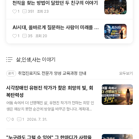
천직을 찾는 방법이 달랐던 두 친구의 이야기
1
351
조회
23
AI시대, 올바르게 질문하는 사람이 미래를 주
도
1
35
조회
20
삶,인생,사는 이야기
분류 전체보기
주요 글 목록
취업진로지도 전문가 양성 교육과정 안내
모두보기
공지
시각장애인 유현진 작가가 찾은 희망의 빛, 회
복탄력성
글 내용
어둠 속에서 더 선명해진 삶, 유현진 작가가 전하는 희망 인
생은 예상치 못한 순간에 방향을 바꾸곤 합니다. 계획대로
흐르지 않는 삶. 그 속에서 우리는 자주 좌절하고 길을 잃기
작성시간
0
1
2026. 7. 31.
도 하죠. 하지만 장애라는 시련 앞에서도 일상의 소소한 깨
달음을 낚아채며 더 선명하게 삶을 일궈가는 이가 있습니
다. 시각장애를 딛고 동기부여 강사이자 작가로 첫걸음을
"누구라도 그럴 수 있어" 그 한마디가 사람을