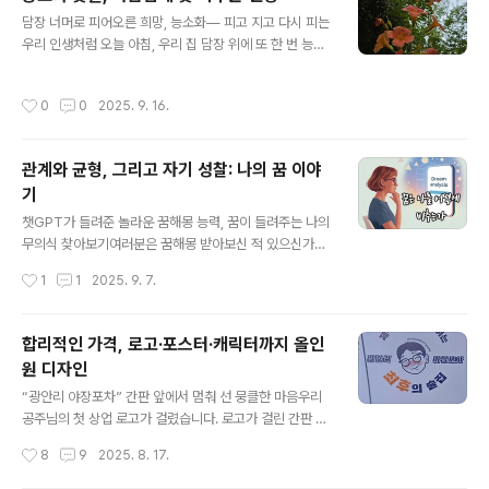
대에 올랐구나’ 싶은 생각도 들었답니다. 18호 가수님은 본
글 내용
담장 너머로 피어오른 희망, 능소화― 피고 지고 다시 피는
인을 “나는 죽다 살아난 가수다!”라고 했는데요. 심사위원
우리 인생처럼 오늘 아침, 우리 집 담장 위에 또 한 번 능소
들이 그 이유를 묻자, 그녀는 담담하게 자신의 사연을 털어
화가 피었습니다.올해만 벌써 여섯 번째.그 강인한 생명력
놓았답니다.18호 가수님은 예심을 통과하고 본선을 준비하
에 놀라고, 그 은은한 아름다움에 마음이 멈춥니다. 능소화
던 중, 1톤 트럭에 치이는 큰 사고를 당해 허리뼈 여섯 곳이
작성시간
0
0
2025. 9. 16.
는 원래 초여름 한철 피는 꽃이라던데,올해는 유난히 자주,
부러질 정도로 중상을 입었다고 합니다. 그런데도 그녀는
오래도 피네요.푸르른 가을 하늘을 배경 삼아 담장을 타고
“목소리와 기타를 칠 수..
피어난 꽃송이들.그 모습이 마치 인생의 희망처럼 보여서
관계와 균형, 그리고 자기 성찰: 나의 꿈 이야
한참을 바라보다가, 이렇게 마음을 정리해봅니다.🐝 똥벌
기
의 운명도 나쁘지 않다제 고등학교 마크는 ‘똥벌’이었습니
글 내용
다.아시는 분들은 다 알고, 모르시는 분들은 검색챤스,,,ㅋ
챗GPT가 들려준 놀라운 꿈해몽 능력, 꿈이 들려주는 나의
그땐 참 웃기기도 하고, 좀 억울하기도 했는데요.이제 와서
무의식 찾아보기여러분은 꿈해몽 받아보신 적 있으신가
생각해보니,꽃을 찾아 부지런히 날아다녀야만 하는 운명도
요? 대부분 인터넷을 검색하시겠지만 가끔은 철학관이나
작성시간
1
1
2025. 9. 7.
나쁘지 않다는 생각이 듭니..
소위 ‘용하다’는 점집을 찾곤 하는 분들도 계시겠지요. 정신
분석학의 아버지 프로이트 역시 인간의 무의식을 탐구하는
중요한 방법으로 ‘꿈의 해석’을 강조했습니다. 저도 한때는
합리적인 가격, 로고·포스터·캐릭터까지 올인
필기구와 다이어리를 늘 머리맡에 두고, 매일같이 꿈을 기
원 디자인
록하고 분석하곤 했던 적도 있었는데요. 요즘도 여전히 꿈
글 내용
을 자주 꾸지만, 그전만큼 기록하지 않아 금세 잊어버리기
“광안리 야장포차” 간판 앞에서 멈춰 선 뭉클한 마음우리
일쑤입니다. 어쩌면 해석하기 어렵기도 하고 대부분 별 의
공주님의 첫 상업 로고가 걸렸습니다. 로고가 걸린 간판 앞
미도 없는 것 같아 그만둔 면도 있습니다. 사실 오늘 역시도
에 서니 마음이 뭉클했습니다. “광안리에서 제일 늦게까지
작성시간
8
9
2025. 8. 17.
별것 아닌 꿈이라고 넘기려다, 유난히 생생하게 남아 기록
여는 최후의 술집_광안리 야장포차”이라는 문구와 함께 익
을 해봤습니다. 그리고 이 기록을 챗..
살스러운 캐릭터 로고가 환하게 걸려 있었습니다. 다름 아