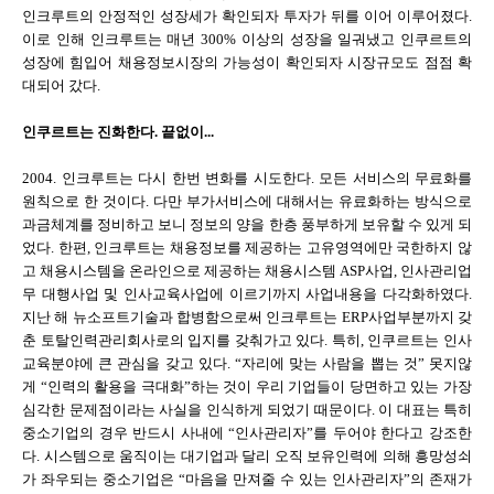
인크루트의 안정적인 성장세가 확인되자 투자가 뒤를 이어 이루어졌다.
이로 인해 인크루트는 매년 300% 이상의 성장을 일궈냈고 인쿠르트의
성장에 힘입어 채용정보시장의 가능성이 확인되자 시장규모도 점점 확
대되어 갔다.
인쿠르트는 진화한다. 끝없이...
2004. 인크루트는 다시 한번 변화를 시도한다. 모든 서비스의 무료화를
원칙으로 한 것이다. 다만 부가서비스에 대해서는 유료화하는 방식으로
과금체계를 정비하고 보니 정보의 양을 한층 풍부하게 보유할 수 있게 되
었다. 한편, 인크루트는 채용정보를 제공하는 고유영역에만 국한하지 않
고 채용시스템을 온라인으로 제공하는 채용시스템 ASP사업, 인사관리업
무 대행사업 및 인사교육사업에 이르기까지 사업내용을 다각화하였다.
지난 해 뉴소프트기술과 합병함으로써 인크루트는 ERP사업부분까지 갖
춘 토탈인력관리회사로의 입지를 갖춰가고 있다. 특히, 인쿠르트는 인사
교육분야에 큰 관심을 갖고 있다. “자리에 맞는 사람을 뽑는 것” 못지않
게 “인력의 활용을 극대화”하는 것이 우리 기업들이 당면하고 있는 가장
심각한 문제점이라는 사실을 인식하게 되었기 때문이다. 이 대표는 특히
중소기업의 경우 반드시 사내에 “인사관리자”를 두어야 한다고 강조한
다. 시스템으로 움직이는 대기업과 달리 오직 보유인력에 의해 흥망성쇠
가 좌우되는 중소기업은 “마음을 만져줄 수 있는 인사관리자”의 존재가