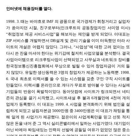
인터넷에 채용장터를 열다.
1998. 3. 때는 바야흐로 IMF 의 광풍으로 국가경제가 휘청거리고 실업자
가 쏟아지던 시절, 친구로부터(인크루트의 공동창업자인 서미영 이사)
“취업정보 제공 서비스사업”을 해보자는 제안을 받게 되었다. 이대표는
ZIP 서비스를 개발하면서 DB설계 및 관리 기술을 이미 터득했던 터라 사
이트의 개설은 어렵지 않았다. 그러나, “사업성”에 대한 고려 없이는 또
다시 쓴 잔을 마셔야 한다는 위기감에 철저히 사업모델을 분석했다. 결국
사업아이템으로 리크루팅사업이 선택되었고 사무실과 네트워크 장비를
한국정보통신진흥협회에서 무상으로 빌릴 수 있어 창업자금이 거의 들
지 않았다. 유일한 생산동력은 3명의 창업자가 제공하는 노동력뿐. 1998.
6. 국내 최초로 이력서를 쓸 수 있는 시스템을 갖춘 구인·구직 사이트를
만들었다. 이력서를 온라인으로 게다가 무료로 받아볼 수 있다는 사실에
기업들의 반응이 폭발적이었다. 동아닷컴에 사이트가 링크되면서 네티
즌의 관심을 끌기 시작했고, 사이트새설 후 불과 6개월만에 4천여 개의
업체가 등록했다. 이 대표는 1999. 4. 사업을 본격화하기 위해 법인을 설
립하게 되었고 설립자본금 5000만원 중 3400만원은 이 대표가 채팅을 통
해 알게 된 사업가가 제공했다. 젊은이의 사업계획만을 믿고 선뜻 적지
않은 돈을 내어 준 그 역시 실리콘밸리에서 일하는 사업가였다. 대기업이
아닌 바에야 짜임새있는 인력의 선발에 공들일 여유가 없었던 많은 중소