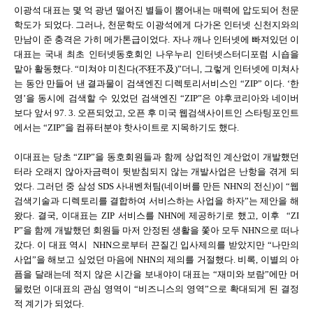
이광석 대표는 몇 억 광년 떨어진 별들이 뿜어내는 매력에 압도되어 천문
학도가 되었다. 그러나, 천문학도 이광석에게 다가온 인터넷 신천지와의
만남이 준 충격은 가히 메가톤급이었다. 자나 깨나 인터넷에 빠져있던 이
대표는 국내 최초 인터넷동호회인 나우누리 인터넷스터디포럼 시숍을
맡아 활동했다. “미쳐야 미친다(不狂不及)”더니, 그렇게 인터넷에 미쳐사
는 동안 만들어 낸 결과물이 검색엔진 디렉토리서비스인 “ZIP” 이다. ‘한
영’을 동시에 검색할 수 있었던 검색엔진 “ZIP”은 야후코리아와 네이버
보다 앞서 97. 3. 오픈되었고, 오픈 후 미국 웹검색사이트인 스타팅포인트
에서는 “ZIP”을 컴퓨터분야 핫사이트로 지목하기도 했다.
이대표는 당초 “ZIP”을 동호회원들과 함께 상업적인 계산없이 개발했던
터라 오래지 않아자금력이 뒷받침되지 않는 개발사업은 난항을 겪게 되
었다. 그러던 중 삼성 SDS 사내벤처팀(네이버를 만든 NHN의 전신)이 “웹
검색기술과 디렉토리를 결합하여 서비스하는 사업을 하자”는 제안을 해
왔다. 결국, 이대표는 ZIP 서비스를 NHN에 제공하기로 했고, 이후 “ZI
P”을 함께 개발했던 회원들 마저 안정된 생활을 쫓아 모두 NHN으로 떠나
갔다. 이 대표 역시 NHN으로부터 끈질긴 입사제의를 받았지만 “나만의
사업”을 해보고 싶었던 마음에 NHN의 제의를 거절했다. 비록, 이별의 아
픔을 달래는데 적지 않은 시간을 보내야이 대표는 “재미와 보람”에만 머
물렀던 이대표의 관심 영역이 “비즈니스의 영역”으로 확대되게 된 결정
적 계기가 되었다.