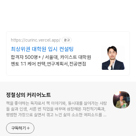
https://curinc.vercel.app/
광고
최상위권 대학원 입시 컨설팅
합격자 500명+ / 서울대, 카이스트 대학원
멘토 1:1 케어 컨택,연구계획서,전공면접
로그 정보
정철상의 커리어노트
책을 좋아하는 독자로서 책 이야기와, 동시대를 살아가는 사람
들 삶과 인생, 서른 번 직업을 바꾸며 성장해온 자전적기록과,
평범한 가장으로 살면서 겪고 느낀 삶의 소소한 에피소드를 전
한다. 젊은이들의 고민해결사로 따뜻한 세상 만드는데 일조하
고픈 커리어코치, 유튜브: 정교수의 인생수업
구독하기