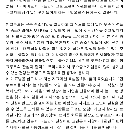
기를 다 받아들이려는 듯 열려있는 이 대표님의 모습은 참으로 인상적이
었습니다. 아마도 이 대표님의 그런 모습이 직원들로부터 신뢰를 이끌어
내고 대표님의 말에 귀기울이게 하는 비법으로 작용하는 것 같습니다.
인크루트는 우수 중소기업을 발굴하고 그 정보를 널리 알려 우수 인력들
이 중소기업에서 뿌리내릴 수 있도록 하는 일에 많은 관심을 갖고 있다지
요. 인크루트가 많은 중소기업 회원들을 보유하고 있다는 점 뿐 아니라
우리나라에서도 전통과 기술, 영혼까지 갖춘 중소기업들이 많이 생겨나
야 한다는 대표님의 바람이 담겨 있기에 남다른 정성을 쏟을 수 있는 것
이라는 생각이 들었습니다. 더 나아가 중소기업들에게 인사담당자 교육
까지 제공하면서 궁극적으로는 중소기업의 발전을 도모하고자 하는 인
크루트의 관심과 열의가 우리나라에서 우수중소기업들이 많이 생겨날
수 있는 건강한 토양으로 작용하리란 생각이 듭니다.
이 대표님을 뵙고 나서 저는 자그마한 욕심을 하나 품게 되었습니다. “인
쿠르트를 지지하는 사람들의 모임” 을 하나 만들어야 겠다고. “직원의 행
복과 만족 그리고 자율 속에 성장하는 기업을 만들어야 한다”는 “그런 방
법을 찾기 위해 알을 깨고 나오는 심정으로 고민하고 있다”는 이 대표님
의 진심어린 고민을 덜어주는 한편 아낌없는 지지로 그 고민이 결실을 얻
을 수 있도록 도와줄 수 있는 사람들로 구성된 모임이라고나 할까요. 브
라질 기업 셈코의 “자율경영”이 던져준 화두를 붙잡고 인쿠르트의 미래
를 고민하고 있는 이 대표님의 진심어린 고민은 머지않아 대한민국 벤처
역사에 새로운 가능성으로 자리잡게 될 것이라는 기대를 품어봅니다.