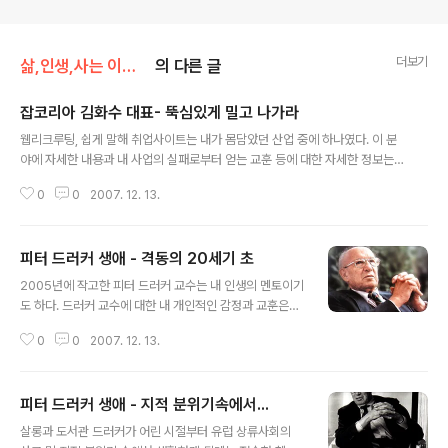
더보기
삶,인생,사는 이야기
의 다른 글
잡코리아 김화수 대표- 뚝심있게 밀고 나가라
글 내용
웹리크루팅, 쉽게 말해 취업사이트는 내가 몸담았던 산업 중에 하나였다. 이 분
야에 자세한 내용과 내 사업의 실패로부터 얻는 교훈 등에 대한 자세한 정보는
경영란에 한 번 더 다루겠다. 이 카테고리는 인물을 다루는 곳이라 기사에 올라
0
0
2007. 12. 13.
온 사람들을 그냥 가볍게 캡쳐하면서 올려본다. "하고 싶은 일과 연애를 시작해
라!" 국내 1위 취업포털 잡코리아 김화수 사장 우경희 khwoo@newsva.co.k
r "자기가 하고 싶은 일과 연애하듯 사랑에 빠져, 서로를 알아가는 시간을 가져
피터 드러커 생애 - 격동의 20세기 초
야 합니다" 지난 1997년 대학원 졸업반 시절, 뜻이 맞는 4명의 친구와 함께 50
글 내용
00만원으로 창업한 잡코리아를 10년만에 매출 400억원 규모의 온라인 취업
2005년에 작고한 피터 드러커 교수는 내 인생의 멘토이기
포털 1위 기업으로 키운 김화수 사장. 청년실업이 심각한 사회적 문제로 대두되
도 하다. 드러커 교수에 대한 내 개인적인 감정과 교훈은
는 ..
'나의 인생, 나의 꿈'에 별도로 올리도록 하겠다. 국내에서
0
0
2007. 12. 13.
드러커 교수와 가장 가까이 지냈던 대구대학교 총장출신의
이재규 박사님의 홈페이지를 통해서 드러커 교수에 대한
정보를 옮겨본다. 죽는날까지 완벽을 추구하신 그 분, 또한
피터 드러커 생애 - 지적 분위기속에서...
그 분을 뛰어넘고자하는 분들에게도 큰 교훈이 되리라. 1.
글 내용
격동의 20세기 초 제1차 세계대전과 부모의 영향 피터 페
살롱과 도서관 드러커가 어린 시절부터 유럽 상류사회의
르디난드 드러커(Peter F. Drucker)는 1909년 11월 19