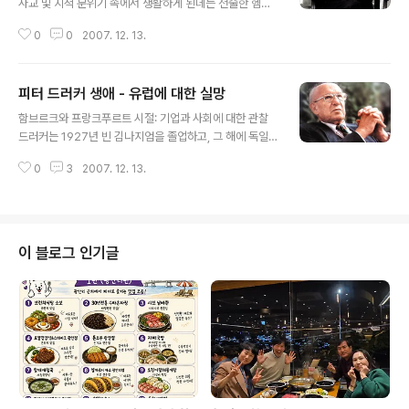
사교 및 지적 분위기 속에서 생활하게 된데는 전술한 헴의
일 오스트리아 수도 빈에서 출생했는데, 그의 부친 아돌프
처 게니아 여사가 운영하는 살롱에 초대되면서 부터였다.
는 오스트리아의 재무성 장관을 지냈고, 제2차 세계대전후
0
0
2007. 12. 13.
그녀의 살롱에 출입하는 사람 가운데는 소설가 토마스 만
미국으로 이주한 뒤 노스캐롤라이나 대학의 교수로 봉직했
(Thomas Mann, 1875∼1955)도 있었다. 드러커는 "내
다. 그의 모친..
가 그녀의 살롱에서 만을 만난 것은 16세 때였다. 만은 노
피터 드러커 생애 - 유럽에 대한 실망
벨상을 받기 수년 전이었는데, 그는 이미 대작가의 반열에
글 내용
올라 있었다. 게니아의 살롱에서는 누가 언제 [주역]이 될
함브르크와 프랑크푸르트 시절: 기업과 사회에 대한 관찰
지 몰랐다. 내가 출연자석에 최초로 앉은 것은 14, 5세 때
드러커는 1927년 빈 김나지엄을 졸업하고, 그 해에 독일
의 일이었다. 그 당시 나는 [세계무역에서 파나마운하의 영
함부르크대학 법학부에 입학했으며, 재학중 소규모 무역회
향]을 조사하고 있었다. 개통한 지 10년 안팎이라 아직 아
0
3
2007. 12. 13.
사에서 3개월간 견습생으로 근무했다. 1927년이 다 저물
무도 손을 대지 않고 있었기 때문에 이에 대한 연구를 발표
어 갈 무렵, 견습서기로 취직한 지 4개월 만에 드러커는 처
하였다."고 회고..
음으로 크리스마스 휴가를 얻어 빈에 돌아왔다. 그런 드러
커를 기다리고 있던 것은 주간지 《오스트리아 이코노미스
트》(Austria Economist)의 신년 특집호의 편집회의에
이 블로그 인기글
나오라는 초대장이었다. 드러커는 열 네댓살 무렵부터 그
잡지를 애독하고 있었으나 편집자와는 만난 일은 없었다.
당시 [오스트리아 이코노미스트]는 유럽에서도 이름있는
잡지였다. 창간 당초는 [런던 이코노미스트](London Ec
onomist)를 모델로 하..