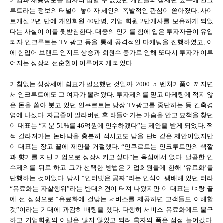
기업과 채용정보를 쉽사리 접할 수 없었던 개인들의 잠재된 요구에 인크
루트라는 정보의 터널이 놓이자 세인의 폭발적인 관심이 쏟아졌다. 사이
트개설 2년 만에 개인회원 40만명, 기업 회원 2만개사를 보유하게 되었
다는 사실이 이를 뒷받침한다. 대중의 인기를 힘에 입은 투자자금이 유입
되자 인크루트는 TV 광고 등을 통해 공격적인 마케팅을 진행하였고, 이
에 힘입어 브랜드 인지도 상승과 회원수 증가로 인해 또다시 투자가 이루
어지는 성장의 선순환이 이루어지게 되었다.
거침없는 성장세에 쉼표가 필요했던 것일까. 2000. 5. 벤처거품이 꺼지면
서 인크루트에도 그 여파가 몰려왔다. 투자제의를 믿고 마케팅에 적지 않
은 돈을 쏟아 붓고 있던 인쿠르트는 당장 TV광고를 중단하는 등 긴축경
영에 나섰다. 자금줄이 말라버린 후 타들어가는 가슴을 안고 묘책을 찾던
이 대표는 “지분 51%를 46억원에 인수하겠다”는 제안을 받게 되었다. 쩍
쩍 갈라져가는 논바닥을 충분히 적시고도 남을 단비같은 제안이었지만
이 대표는 장고 끝에 제안을 거절했다. “인쿠르트는 인크루트만의 색깔
과 향기를 지닌 기업으로 성장시키고 싶다”는 욕심에서 였다. 달콤한 인
수제의를 뒤로 하고 그가 선택한 방법은 기업회원들에 한해 ‘유료화’를
단행하는 것이었다. 당시 “인터넷은 공짜”라는 인식이 팽배해 있던 터라
“유료화는 자살행위”라는 반대의견이 터져 나왔지만 이 대표는 벼랑 끝
에 선 심정으로 “유료화에 걸맞는 서비스를 제공하면 고객들도 이해할
것”이라는 기대에 과감히 배팅을 했다. 다행히 서비스 유료화에도 불구
하고 기업회원의 이탈은 많지 않았고 되려 흑자의 폭은 점점 늘어갔다.