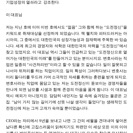
기업성장의 열쇠라고 강조한다.
이 대표님
저는 지난 호에 이어 이번 호에서도 “젊음” 그와 함께 하는 “도전정신”을
키워드로 취재대상을 선정하게 되었습니다. 잭 웰치와 피터드러커는 아
시아의, 그 중에서도 대한민국의 성장가능성과 잠재력에 주목한 바 있습
니다. 세계 최고의 경영자와 석학은 대한민국의 저력을 “도전정신”에서
찾고 있었지요. 이 대표님 역시 그들이 언급하고 있는 “도전정신으로 열
어가는 대한민국의 미래”를 만들어가고 있는 분이시지요. 변호사라는 직
업은 일종의 “사건처리반”이라고 할 수 있을 것 같습니다. 일이 잘못되고
나서야 뒤처리를 하는 직업이지요. 일의 특성이 그러하다보니 변호사는
미리 돌다리를 두드려 가며 소극적인 자세를 취하는 훈련을 받게 되지요.
변호사라는 직업에 몸담고 있는 저는 도전정신이 돋보이는 경영자들을
만나게 되면 남모를 시샘과 함께 존경의 마음을 품게 됩니다. 이 대표님
역시 예외가 아니었지요. 담담히 내던지는 말 속에 숨겨있는 올곧은 고
집. “남이 가지 않는 길이기에 선뜻 나설 생각이 들었다”는 생래적인 도
전정신에 저는 그저 고개가 숙여질 뿐이었습니다.
CEO라는 자리에서 9년을 보내고 나면 그 간의 세월을 견뎌내며 쌓아온
남다른 확신에 고집스러움이 읽혀지기도 하련만 이 세상 모든 이의 이야