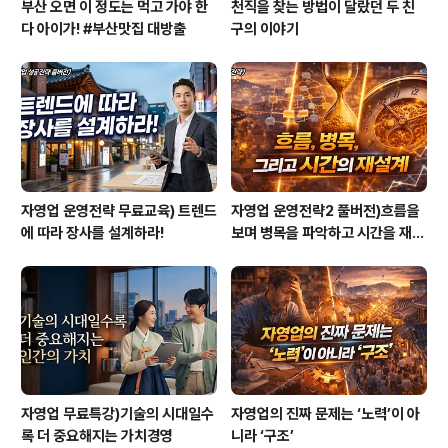
부산 오면 이 정도는 먹고 가야 한
천직을 찾는 방법이 달랐던 두 친
다 아이가! #부산맛집 대방출
구의 이야기
자영업 운영전략 무료교육) 트렌드
자영업 운영전략2 풀버전)흐름을
에 따라 장사를 설계하라!
보며 병목을 파악하고 시간을 재설
계하라
자영업 무료특강)기술의 시대일수
자영업의 진짜 문제는 ‘노력’이 아
록 더 중요해지는 가치경영
니라 ‘구조’