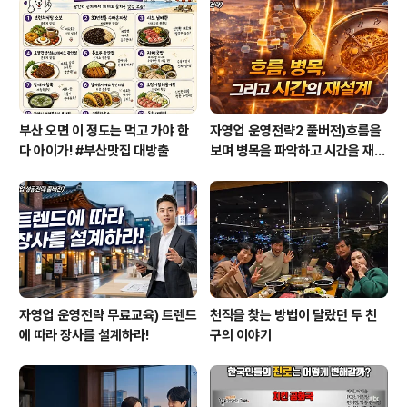
공격성 약물투입으로 인해 피실험자는 공격적이고 포악하
게 변해버리며 스스로 자신을 괴롭혔던 사람들을 살해한
다. 또한 스스로 신(神)이 되길 갈구한다. ..
부산 오면 이 정도는 먹고 가야 한
자영업 운영전략2 풀버전)흐름을
다 아이가! #부산맛집 대방출
보며 병목을 파악하고 시간을 재설
계하라
자영업 운영전략 무료교육) 트렌드
천직을 찾는 방법이 달랐던 두 친
에 따라 장사를 설계하라!
구의 이야기