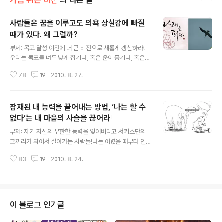
가슴 뛰는 비전
의 다른 글
사람들은 꿈을 이루고도 의욕 상실감에 빠질
때가 있다. 왜 그럴까?
글 내용
부제: 목표 달성 이전에 더 큰 비전으로 새롭게 갱신하라!
우리는 목표를 너무 낮게 잡거나, 혹은 운이 좋거나, 혹은
뛰어난 재능이나 빼어난 노력으로 인해 처음에 세웠던 계
78
19
2010. 8. 27.
획보다 빨리 목표를 성취할 때가 있다. 기뻐해야 할 일이다.
그러나 일부의 사람들은 잠시의 희열을 느낄 뿐, 오히려 삶
의 의욕을 상실하고 방황하는 경우도 있다. 만일 자신이 세
잠재된 내 능력을 끌어내는 방법, ‘나는 할 수
운 목표 달성이 가까이 다가오고 있다면 그 전에 좀 더 높은
수준의 새로운 비전을 설정해야 한다. 내 능력의 크기가 커
없다’는 내 마음의 사슬을 끊어라!
글 내용
졌으므로 자연히 목표도 빠르게 성취되고, 더 큰 비전도 성
부제: 자기 자신의 무한한 능력을 잊어버리고 서커스단의
취할 수 있다. (이미지출처: Daum 이미지검색 '꿈' 검색결
코끼리가 되어서 살아가는 사람들!나는 어렸을 때부터 인
과 화면 캡쳐) 예를 들어 기업의 임원이 되겠다는 목표를 세
간의 잠재 능력에 대해서 관심이 많았다. 그래서 1992년
웠던 유능한 실무급 직장인이 실제로 임원이 된 후에는 무
83
19
2010. 8. 24.
도에 개봉한 영화 같은 영화를 보면서 무척이나 흥분된 느
능함을 보이는..
낌을 가지곤 했다. 이 영화를 보면 인간의 잠재능력을 개발
하면 신(神)의 영역까지도 이를 수 있다는 것을 조금은 섬
뜩하게 보여준다. 영화 속 주인공 래리 엔젤로 박사(피어스
브로스넌분)는 가상현실을 통한 잠재능력 개발 연구 중에
이 블로그 인기글
지능이 뒤떨어지는 한 청년의 잠재 능력을 무한대로 끌어
올려 주며 실험에 성공한다. 하지만 사악한 다른 연구원의