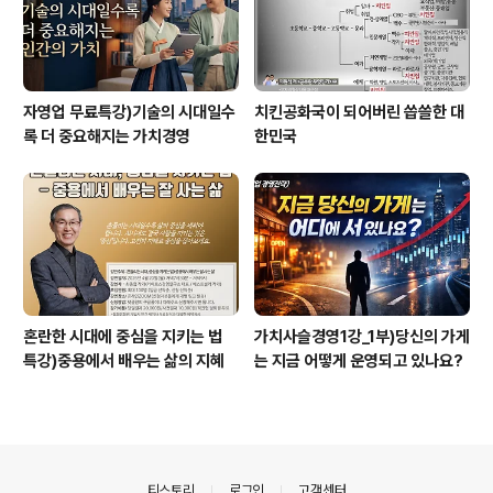
자영업 무료특강)기술의 시대일수
치킨공화국이 되어버린 씁쓸한 대
록 더 중요해지는 가치경영
한민국
혼란한 시대에 중심을 지키는 법
가치사슬경영1강_1부)당신의 가게
특강)중용에서 배우는 삶의 지혜
는 지금 어떻게 운영되고 있나요?
의안내
티스토리
로그인
고객센터