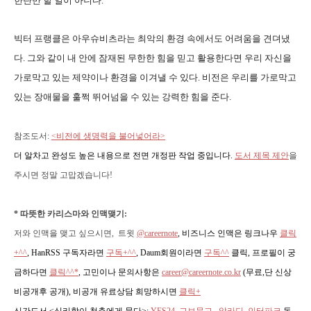
한탄만 할 일이 아니다.
빅터 프랭클은 아우슈비츠라는 최악의 환경 속에서도 어려움을 견뎌냈
다. 그와 같이 내 안에 잠재된 무한한 힘을 믿고 활용한다면 우리 자신을
가로막고 있는 제약이나 환경을 이겨낼 수 있다. 비전은 우리를 가로막고
있는 장애물을 훌쩍 뛰어넘을 수 있는 강력한 힘을 준다.
참조도서:
<비전에 생명력을 불어넣어라>
더 알차고 완성도 높은 내용으로 전면 개정판 작업 중입니다.
도서 제목 제안
을
주시면 정말 고맙겠습니다!
* 따뜻한 카리스마와 인맥맺기:
저와 인맥을 맺고 싶으시면, 트윗
@careernote
, 비즈니스 인맥은 링크나우
클릭
+^^
,
HanRSS 구독자라면
구독+^^
, Daum회원이라면
구독^^
클릭, 프로필이 궁
금하다면
클릭^^*
, 고민이나 문의사항은
career@careernote.co.kr
(무료,단 신상
비공개후 공개)
, 비공개 유료상담 희망하시면
클릭+