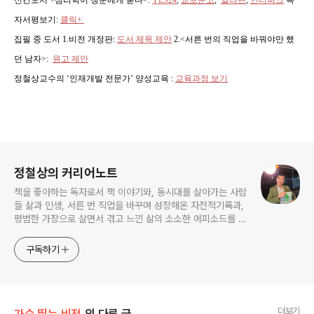
신간도서 <심리학이 청춘에게 묻다>
:
YES24
,
교보문고
,
알라딘
,
인터파크
독
자서평보기:
클릭+
집필 중 도서 1.비전 개정판:
도서 제목 제안
2.<서른 번의 직업을 바꿔야만 했
던 남자>:
원고 제안
정철상교수의 ‘인재개발 전문가’ 양성교육 :
교육과정 보기
로그 정보
정철상의 커리어노트
책을 좋아하는 독자로서 책 이야기와, 동시대를 살아가는 사람
들 삶과 인생, 서른 번 직업을 바꾸며 성장해온 자전적기록과,
평범한 가장으로 살면서 겪고 느낀 삶의 소소한 에피소드를 전
한다. 젊은이들의 고민해결사로 따뜻한 세상 만드는데 일조하
고픈 커리어코치, 유튜브: 정교수의 인생수업
구독하기
더보기