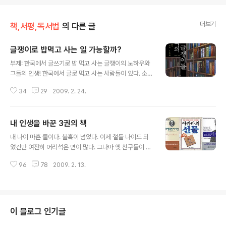
더보기
책,서평,독서법
의 다른 글
글쟁이로 밥먹고 사는 일 가능할까?
글 내용
부제: 한국에서 글쓰기로 밥 먹고 사는 글쟁이의 노하우와
그들의 인생! 한국에서 글로 먹고 사는 사람들이 있다. 소위
‘프로 글쟁이’들이다. 기자출신 저자 구본준은 전문적인 저
34
29
2009. 2. 24.
술가들을 직접 만나 그들이 어떻게 글을 쓰고 어떻게 살아
가고 있는지 을 통해서 전하고 있다. 이 책은 18명의 프로
저술가를 다루고 있다. 물론 이들이 우리 사회를 대표하는
내 인생을 바꾼 3권의 책
글쟁이라고 말할 수는 없을 것이다. 하지만 어느 정도의 대
글 내용
표성을 가지려고 여러 분야의 다양한 경력을 갖춘 작가들
내 나이 마흔 둘이다. 불혹이 넘었다. 이제 철들 나이도 되
을 다룬 면이 있다. (이미지출처: YES24) 무엇보다 이 책
었건만 여전히 어리석은 면이 많다. 그나마 옛 친구들이 지
의 내용이 흥미로운 것은 글 쓰는 사람으로서 프로 글쟁이
금의 나를 보면 많이 놀라곤 한다. 철딱서니 없던 내가 현재
들은 어떻게 살아가고 있는가에 대한 생생한 정보가 담겨
96
78
2009. 2. 13.
의 모습으로 살아가는 것이 마냥 신기한 모양이다. 그랬다.
있다는 것이다. 물론 앞으로 글을 쓰고자 하는 사람들에게
젊은 날에는 정말 꿈도 없고, 철도 없고, 미래도 없었다. 가
도 글쟁이의 삶에 대한 ..
난한 집안에, 무지한 지적 능력에, 지방대 야간 졸업에, 아
무런 연줄하나 없이 살았다. 게다가 겁도 없이 책도 안 읽었
다. ‘책 읽는데 시간 낭비하느니 차라리 교과서 한 번 더 보
이 블로그 인기글
겠다.’는 생각하면서도 성적은 열등생이었던 못난 젊은이였