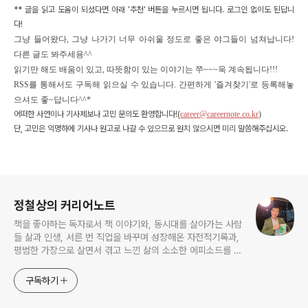
** 글을 읽고 도움이 되셨다면 아래 '추천' 버튼을 누르시면
됩니다. 로그인 없이도 된답니
다!
그냥 들어왔다, 그냥 나가기 너무 아쉬울 정도로 좋은 야그들이 넘쳐납니다!
다른 글도 봐주세용^^
읽기만 해도 배움이 있고, 따뜻함이 있는 이야기는 쭈~~~욱 계속됩니다!!!
RSS를 통해서도 구독해 읽으실 수 있습니다.
간편하게 '즐겨찾기'로 등록해놓
으셔도 좋~답니다^^*
어떠한 사연이나 기사제보나 고민 문의도 환영합니다!(
career@careernote.co.kr
)
단, 고민은 익명하에 기사나 원고로 나갈 수 있으므로 원치 않으시면 미리 말씀해주십시오.
로그 정보
정철상의 커리어노트
책을 좋아하는 독자로서 책 이야기와, 동시대를 살아가는 사람
들 삶과 인생, 서른 번 직업을 바꾸며 성장해온 자전적기록과,
평범한 가장으로 살면서 겪고 느낀 삶의 소소한 에피소드를 전
한다. 젊은이들의 고민해결사로 따뜻한 세상 만드는데 일조하
고픈 커리어코치, 유튜브: 정교수의 인생수업
구독하기