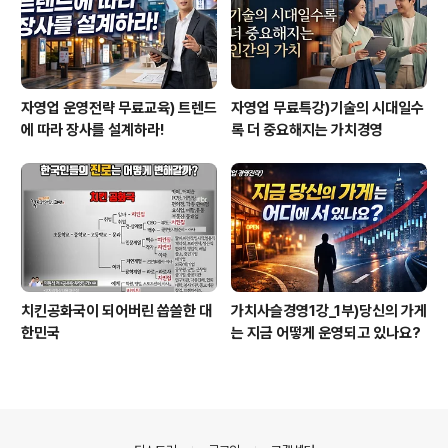
자영업 운영전략 무료교육) 트렌드
자영업 무료특강)기술의 시대일수
에 따라 장사를 설계하라!
록 더 중요해지는 가치경영
치킨공화국이 되어버린 씁쓸한 대
가치사슬경영1강_1부)당신의 가게
한민국
는 지금 어떻게 운영되고 있나요?
의안내