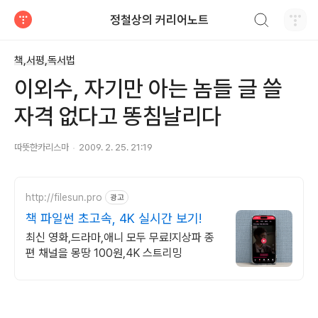
검색하기
정철상의 커리어노트
티스토리
책,서평,독서법
이외수, 자기만 아는 놈들 글 쓸
자격 없다고 똥침날리다
따뜻한카리스마
2009. 2. 25. 21:19
http://filesun.pro
광고
책 파일썬 초고속, 4K 실시간 보기!
최신 영화,드라마,애니 모두 무료!지상파 종
편 채널을 몽땅 100원,4K 스트리밍