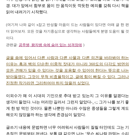
갱. 대가 앞에서 함부로 몸이 안 움직이듯 깍듯한 예의를 갖춰 다시 책을
읽어 내려가기 시작했다.
(여기저 나와 같이 x잡고 반성할 마음이 드는 사람들이 있다면 아래 글 한 편
더 읽어보자. 모든 것을 자기중심으로 생각하는 사람들에게 분명 도움이 될 것
이다.
관련글:
공주병, 왕자병 속에 숨어 있는 성격장애
)
글을 씀에 있어서 다른 사람과 다른 사물과 다른 의견을 바라봐야 하는
이유는 흑과 백의 단순한 이중적 잣대가 아니라 360도의 다각도 방면의
모든 견해가 있을 수 있다는 것을 포용할 수 있어야 한다는 뜻으로 나는
받아들였다. 그것이 무척 비효율적이고, 글에 힘이 빠질 수 있다. 그러나
진정한 작가라면 그리하여야 하지 않을까 싶었다.
이외수가 왜 이 시대의 기인으로 추대 받고 있는지 그 이유를 알겠다는
생각이 들었다. 나는 머리만 길러서 그런지 알았다-_-;; 그가 나를 보기 좋
게 한 방 먹인 것이다. 물론 나뿐만 아니라 수많은 중생들을 그렇게 계도
해오지 않았을까 하는 생각에 존경심이 일었다.
글쓰기 내용에 문법하면 너무 어려워서 사람들이 질릴 터인데도 그는 기
초적인 문법부터 꺼낸다. 보통 때 같으면 나는 ‘무슨 씨나락 까먹는 소리