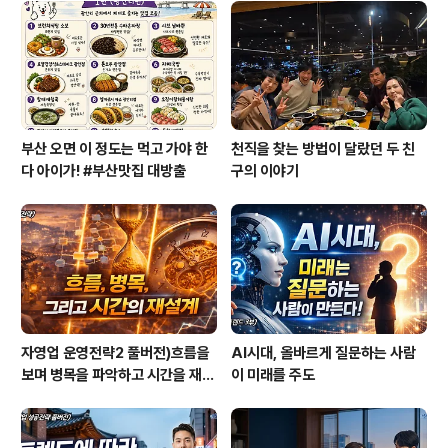
다. 그럼에도 불구하고 지금 내가 이 정도의 모습이라도 살
게 된 것은 책 덕분이었다. 유년시절에 내가 책을 읽으면서
살아갈 것이라고는 결코 생각지 못했다. 젊은 날에 내 인생
을 뒤흔든..
부산 오면 이 정도는 먹고 가야 한
천직을 찾는 방법이 달랐던 두 친
다 아이가! #부산맛집 대방출
구의 이야기
자영업 운영전략2 풀버전)흐름을
AI시대, 올바르게 질문하는 사람
보며 병목을 파악하고 시간을 재설
이 미래를 주도
계하라