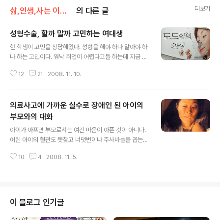
더보기
삶,인생,사는 이야기
의 다른 글
성형수술, 할까 말까 고민하는 여대생
글 내용
한 학생이 고민을 상담해왔다. 성형을 해야 하나 말아야 하
나 하는 고민이다. 워낙 취업이 어렵다고들 하는데 지금 안
해놓으면 나중에 손해라는 말을 많이 듣기 때문이란다. 그
12
21
2008. 11. 10.
래서 이번 방학에 성형을 해볼까하고 고민 중에 공개상담
을 하게 되었다. 성형에 관한 고민을 털어놓은 여학생(이하
‘성’): “성형에 관심이 많이 있어요. 솔직히 하고 싶어요. 주
의료사고에 가까운 실수로 장애인 된 아이의
변에서 성형하는 사람들도 많거든요. 그래서 이번 방학 때
성형을 해볼까하고 생각중이에요. 그런데 한편으로 무섭기
부모와의 대화
글 내용
도 하고 두렵기도 해요. 혹시나 잘못될까 하고요.” (이미지:
아이가 아프면 부모로서는 여간 마음이 아픈 것이 아니다.
한 성형외과에서 광고로 내세운 광고, 과연 내 몸의 일부를
어린 아이의 혈관도 못찾고 너댓번이나 주사바늘을 꼽는
고친다고 광고의 카피처럼 내 인생이 완성되는 것일까? 요
간호사를 보고 정말 때려주고 싶도록 얄미웠던 적이 있다.
즘 성형에 대해서 고민하는 사람들이 많은 만큼 한번쯤 고
10
4
2008. 11. 5.
아이가 아파서 응급실에 달려왔는데도 별 관심도 없는 듯
민해볼만 문제인 것 ..
사무적인 태도로 일관하는 의사를 보고 속상했던 적도 있
었다. 그래도 내 아이에게 해가 될까봐 싫은 소리 한 마디
못꺼내는 것이 부모 마음 아니겠는가! 그런데 병원 측의 어
이없는 실수로 내 아이가 장애를 겪게 된다면 부모 마음은
이 블로그 인기글
어떨까? 강의를 여러 군데 나가다 보니 다양한 사람을 만나
게 된다. 사람마다 사연이 없는 사람이 어찌 없겠는가. 하지