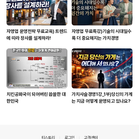
자영업 운영전략 무료교육) 트렌드
자영업 무료특강)기술의 시대일수
에 따라 장사를 설계하라!
록 더 중요해지는 가치경영
치킨공화국이 되어버린 씁쓸한 대
가치사슬경영1강_1부)당신의 가게
한민국
는 지금 어떻게 운영되고 있나요?
의안내
티스토리
로그인
고객센터