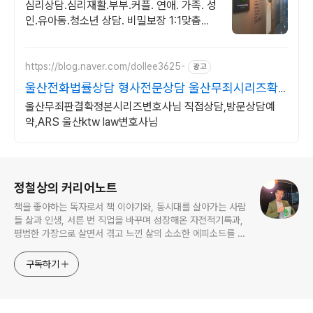
등록 상담센터 전문가상담
심리상담.심리재활.부부.커플. 연애. 가족. 성
인.유아동.청소년 상담. 비밀보장 1:1맞춤상
담 강원 원주시
https://blog.naver.com/dollee3625-
광고
울산전화법률상담 형사전문상담 울산무죄시리즈확
정본변호사님
울산무죄판결확정본시리즈변호사님 직접상담,방문상담예
약,ARS 울산ktw law변호사님
로그 정보
정철상의 커리어노트
책을 좋아하는 독자로서 책 이야기와, 동시대를 살아가는 사람
들 삶과 인생, 서른 번 직업을 바꾸며 성장해온 자전적기록과,
평범한 가장으로 살면서 겪고 느낀 삶의 소소한 에피소드를 전
한다. 젊은이들의 고민해결사로 따뜻한 세상 만드는데 일조하
고픈 커리어코치, 유튜브: 정교수의 인생수업
구독하기