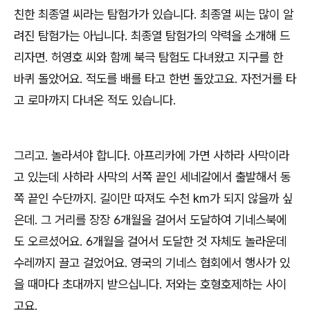
친한 최종열 씨라는 탐험가가 있습니다
.
최종열 씨는 많이 알
려진 탐험가는 아닙니다
.
최종열 탐험가의 약력을 소개해 드
리자면
.
허영호 씨와 함께 북극 탐험도 다녀왔고 지구를 한
바퀴 돌았어요
.
적도를 배를 타고 한번 돌았고요
.
자전거를 타
고 로마까지 다녀온 적도 있습니다
.
그리고
.
놀라셔야 합니다
.
아프리카에 가면 사하라 사막이라
고 있는데 사하라 사막의 서쪽 끝인 세네갈에서 출발해서 동
쪽 끝인 수단까지
.
길이만 따져도 수천
km
가 되지 않을까 싶
은데
.
그 거리를 장장
6
개월을 걸어서 도달하여 기네스북에
도 오르셨어요
. 6
개월을 걸어서 도달한 것 자체도 놀라운데
수레까지 끌고 걸었어요
.
영국의 기네스 협회에서 행사가 있
을 때마다 초대까지 받으십니다
.
저와는 호형호제하는 사이
고요
.