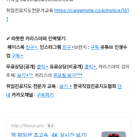
취업진로지도전문가교육
https://careernote.co.kr/notice/161
1
✔
따뜻한 카리스마와 인맥맺기
:
페이스북
친구+
,
인스타그램
친구+
브런치
:
구독
유튜브 인생수
업
구독+
무료상담
(
공개
)
클릭+
유료상담
(
비공개
)
클릭+
,
카리스마의 강의
주제
:
보기+^^
,
카리스마
프로필 보기^^*
취업진로지도 전문가 교육
:
보기 +
한국직업진로지도협회
안
내
카카오채널
:
구독하기
http://filesun.pro
광고
책 파일썬 초고속, 4K 실시간 보기!