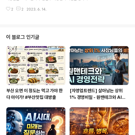
라하고 있었으니까요. 이번 2부에서는 함길수 대장의 직장
로만 보던 직업 ‘탐험가’입니다. 하지만 탐험가라는 직업 자
생활에서부터 독립해서 탐험가로의 변신에 이르기까지 어
2
2
2023. 6. 14.
체를 정의내리기도 어렵고 일반인들의 머릿속으로는 어렴
떠한 마음과 행동으로 자동차탐험가로서의 길을 걷게 ..
풋이 떠오르긴 하지만 명확하게 설명하기에는 어려운 부분
도 있어 방송에서는 종종 ‘사진작가’라고도 불립니다. 탐험
가가 탐험만으로 돈을 벌어들이는 경우가 극히 드물어서
탐험을 함에도 불구하고 탐험가로고만 불리기 어려운 면이
이 블로그 인기글
있지 않나 싶기도 합니다. 물론 탐험(여행) 중에 떠올린 생
각들을 글로 담아 책으로 출간하는 ‘작가’이기도 하고요. 그
런 삶의 이야기를 전달하는 ‘강연가’이기도 하고, 청소년들
을 세계속으로 경험하도록 만드는 ‘교장선생님’이기도 하
고, 양평의 어린왕자카페의 ‘카페지기(사..
부산 오면 이 정도는 먹고 가야 한
[자영업트렌드] 살아남는 상위
다 아이가! #부산맛집 대방출
1% 경영비밀 - 원맨테크와 AI경
영전략