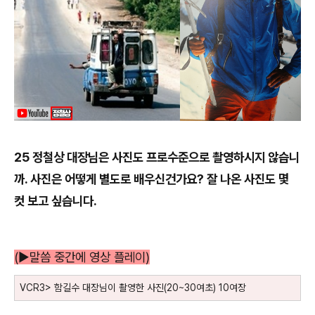
25
정철상
대장님은 사진도 프로수준으로 촬영하시지 않습니
까
.
사진은 어떻게 별도로 배우신건가요
?
잘 나온 사진도 몇
컷 보고 싶습니다
.
(
▶
말씀 중간에 영상 플레이
)
VCR3>
함길수 대장님이 촬영한 사진
(20~30
여초
)
10
여장