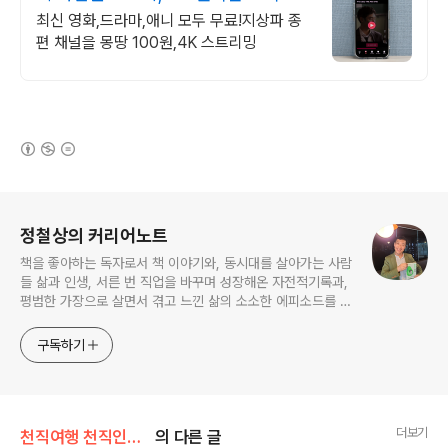
최신 영화,드라마,애니 모두 무료!지상파 종
편 채널을 몽땅 100원,4K 스트리밍
(새창열림)
로그 정보
정철상의 커리어노트
책을 좋아하는 독자로서 책 이야기와, 동시대를 살아가는 사람
들 삶과 인생, 서른 번 직업을 바꾸며 성장해온 자전적기록과,
평범한 가장으로 살면서 겪고 느낀 삶의 소소한 에피소드를 전
한다. 젊은이들의 고민해결사로 따뜻한 세상 만드는데 일조하
고픈 커리어코치, 유튜브: 정교수의 인생수업
구독하기
더보기
천직여행 천직인터뷰
의 다른 글