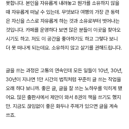
못합니다
.
본인을 자유롭게 내려놓고 뭔가를 소유하지 않을
때 자유롭게 떠날 수 있는데
.
무엇보다 여행의 가장 큰 동력
은 자신을 스스로 자유롭게 하는 것과 소유로부터 벗어나는
것입니다
.
카페를 운영하다 보면 많은 분들이 이곳을 찾아오
시기도 하고
.
저도 이 공간을 좋아하기도 하고 그렇다 보니
더 못 떠나게 되는데요
.
소유하지 않고 살기를 권해드립니다
.
글을 쓰는 과정은 고통의 연속인데 모든 일들이
10
년
, 30
년
,
30
년이 지나면
1
만 시간의 법칙처럼 꾸준히 글 쓰는 작업을
오래 하다 보니까
.
좋은 글
,
글을 잘 쓰는 노하우를 익히게 됐
어요
.
많은 출판사에서 제안이 와서
8
권의 책을 쓰기도 했지
만
.
지금도 끊임없이 좋은 화두나 주제가 있으면 글을 계속
쓰죠
.