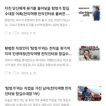
지친 당신에게 용기를 불어넣을 탐험가 함길
수대장 어록(천직여행 천직인터뷰 풀버전 영
글 내용
상)
탐험가는 우리가 주변에서 흔히 볼 수 있는 직업이 아닙니
다. 그러나 전세계 오지를 누비며 탐험에 나섰던 함길수 대
장은 말합니다. “새로운 경험을 위해 용기 있게 도전하는
0
0
2023. 7. 11.
사람은 모두 탐험가다!”라고요. 저는 자신만의 천직을 찾으
신 분들을 만나서 그 분들(천직드리머)이 어떤 과정을 통
해, 어떻게 천직을 찾게 되었고, 어떻게 자신의 업을 이행해
평범한 직장인이 ‘탐험가’라는 천직을 찾기까
나갔는지 일과 삶의 진솔한 교훈을 전하기 위해 천직여행
천직인터뷰 코너를 운영하고 있습니다. 함길수 대장님과 1
지의 인생여정(천직여행 천직인터뷰 함길수대
글 내용
시간 30여분 가량 인터뷰를 했는데요. 그 과정에서 참 놀
장 2부)
아무리 여행을 좋아한다고 하더라도 여행만으로는 먹고 살
라운 배움을 얻었습니다. 원고도 보지 않으시고 말을 하는
기가 힘든 것이 현실입니다. 요즘은 유튜브와 SNS와 다양
데요. 그 모두가 다 어록이라고 불러도 좋을 정도의 내용들
한 채널을 통해 수익을 창출할 수 있겠지만 30여년 전에는
이었습니다. 중간중간 유머와 위트 있는 말도 있지 않으셔
0
0
2023. 6. 21.
그런 일들이 사실상 불가능해 보이는 시대였습니다. 불가
서요. 여러분들에게도 도움이 될 것..
능을 가능으로 바꾼 분이 있습니다. 탐험가 함길수 대장입
니다. 돈은 벌지 않고 여행만 좋아하는 부모님에게 걱정을
‘탐험가’라는 직업을 가진 남자(천직여행 천직
끼쳐드리고 싶지 않은 마음에 청년 함길수는 취업을 선택
합니다. 그것도 대기업으로요. 대기업에 원서를 넣는 족족
인터뷰 함길수대장 1부)
글 내용
취업할 수 있었던 것도 그의 독특한 여행경력 덕분이었습
오늘은 제가 아는 분 중에 가장 독특한 직업을 가진 함길수
니다. 우리나라의 거의 모든 대기업들이 해외시장에 목말
대장님을 소개드립니다. 함길수 대장님의 직업은 동화책으