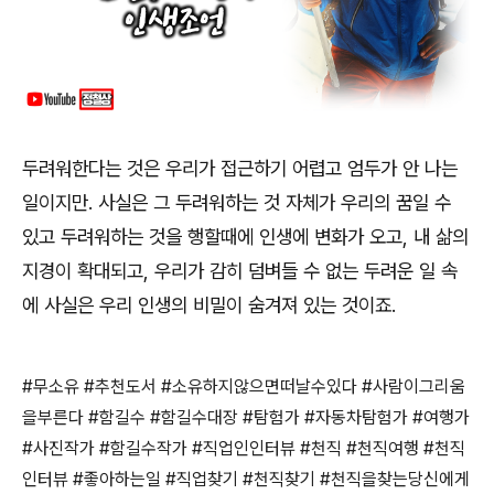
두려워한다는 것은 우리가 접근하기 어렵고 엄두가 안 나는
일이지만
.
사실은 그 두려워하는 것 자체가 우리의 꿈일 수
있고 두려워하는 것을 행할때에 인생에 변화가 오고
,
내 삶의
지경이 확대되고
,
우리가 감히 덤벼들 수 없는 두려운 일 속
에 사실은 우리 인생의 비밀이 숨겨져 있는 것이죠
.
#
무소유
#
추천도서
#
소유하지않으면떠날수있다
#
사람이그리움
을부른다
#
함길수
#
함길수대장
#
탐험가
#
자동차탐험가
#
여행가
#
사진작가
#
함길수작가
#
직업인인터뷰
#
천직
#
천직여행
#
천직
인터뷰
#
좋아하는일
#
직업찾기
#
천직찾기
#
천직을찾는당신에게