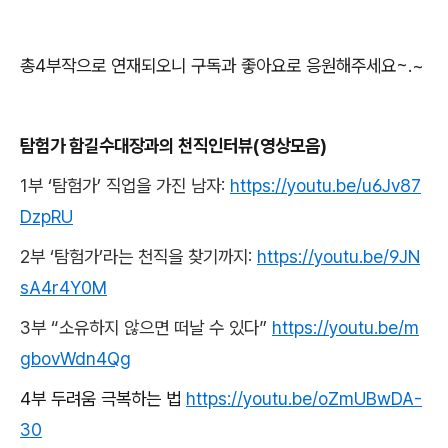
총
4
부작으로 연재되오니 구독과 좋아요로 응원해주세요
~.~
탐험가 함길수대장과의 천직인터뷰(영상모음)
1
부
‘
탐험가
’
직업을 가진 남자
:
https://youtu.be/u6Jv87
DzpRU
2
부
‘
탐험가
’
라는 천직을 찾기까지
:
https://youtu.be/9JN
sA4r4Y0M
3
부
“
소유하지 않으면 떠날 수 있다
”
https://youtu.be/m
gbovWdn4Qg
4
부 두려움 극복하는 법
https://youtu.be/oZmUBwDA-
30