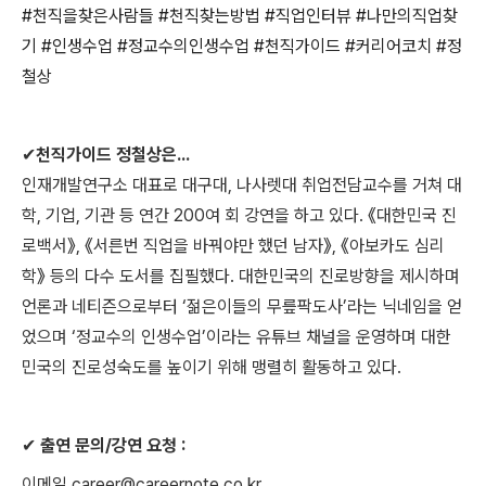
#
천직을찾은사람들
#
천직찾는방법
#
직업인터뷰
#
나만의직업찾
기
#
인생수업
#
정교수의인생수업
#
천직가이드
#
커리어코치
#
정
철상
✔
천직가이드 정철상은
...
인재개발연구소 대표로 대구대
,
나사렛대 취업전담교수를 거쳐 대
학
,
기업
,
기관 등 연간
200
여 회 강연을 하고 있다
.
《
대한민국 진
로백서
》
,
《
서른번 직업을 바꿔야만 했던 남자
》
,
《
아보카도 심리
학
》
등의 다수 도서를 집필했다
.
대한민국의 진로방향을 제시하며
언론과 네티즌으로부터
‘
젊은이들의 무릎팍도사
’
라는 닉네임을 얻
었으며
‘
정교수의 인생수업
’
이라는 유튜브 채널을 운영하며 대한
민국의 진로성숙도를 높이기 위해 맹렬히 활동하고 있다
.
✔
출연 문의
/
강연 요청
:
이메일
career@careernote.co.kr