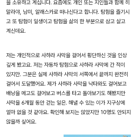
을 소유하고 계십니다
.
요즘에도 개인 또는 지인들과 함께 히
말라야
,
남미
,
알래스카로 떠나신다고 합니다
.
탐험을 즐기시
고 또 탐험이 일생이고 탐험을 삶의 한 부분으로 삼고 살고
계신데요
.
저는 개인적으로 사하라 사막을 걸어서 횡단하신 것을 인상
깊게 봤고요
.
저는 자동차 탐험으로 사하라 사막에 간 적이
있지만
.
그분은 실제 사하라 사막의 서쪽에서 끝까지 완전히
걸어서 도달했어요
.
제가 사하라 사막을 낙타와도 걸어보고
배낭을 메고도 걸어보고 버스를 타고 돌아보기도 해봤지만
사막을
6
개월 동안 걷는 일은
.
해낼 수 있는 이가 지구상에
얼마 없을 것 같아요
.
확인해 보지는 않았지만
10
명도 안되지
않을까 싶어요
.