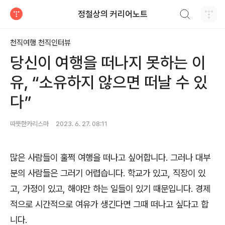
검색하기
정철상의 커리어노트
티스토리
천직여행 천직인터뷰
당신이 여행을 떠나지 못하는 이
유, “소유하지 않으면 떠날 수 있
다”
따뜻한카리스마
2023. 6. 27. 08:11
많은 사람들이 훌쩍 여행을 떠나고 싶어합니다
.
그러나 대부
분의 사람들은 그러기 어렵습니다
.
학교가 있고
,
직장이 있
고
,
가정이 있고
,
해야만 하는 일들이 있기 때문입니다
.
경제
적으로 시간적으로 여유가 생긴다면 그때 떠나고 싶다고 합
니다
.