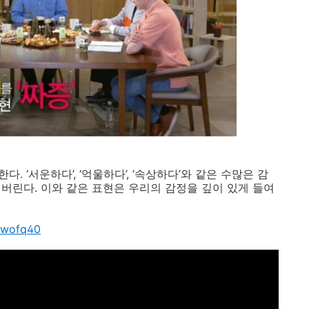
현한다
. ‘
서운하다
’, ‘
억울하다
’, ‘
속상하다
’
와 같은 수많은 감
해버린다
.
이와 같은 표현은 우리의 감정을 깊이 있게 들여
fowofq40