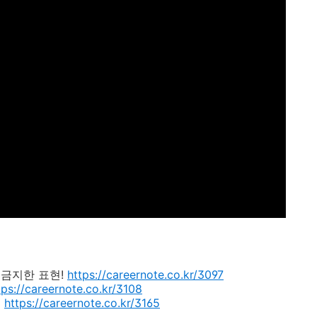
 금지한 표현
!
https://careernote.co.kr/3097
tps://careernote.co.kr/3108
법
https://careernote.co.kr/3165