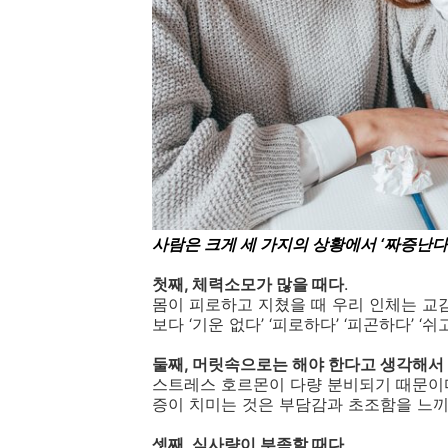
사람은 크게 세 가지의 상황에서
‘
짜증난다
첫째
,
체력소모가 많을 때다
.
몸이 피로하고 지쳤을 때 우리 인체는 
보다
‘
기운 없다
’ ‘
피로하다
’ ‘
피곤하다
’ ‘
쉬
둘째
,
머릿속으로는 해야 한다고 생각해서 
스트레스 호르몬이 다량 분비되기 때문이
증이 치미는 것은 부담감과 초조함을 느
셋째
,
식사량이 부족할 때다
.