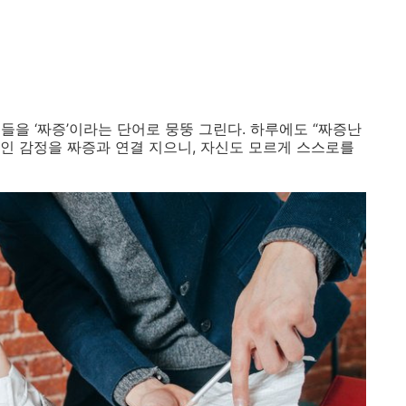
정들을
‘
짜증
’
이라는 단어로 뭉뚱 그린다
.
하루에도
“
짜증난
인 감정을 짜증과 연결 지으니
,
자신도 모르게 스스로를