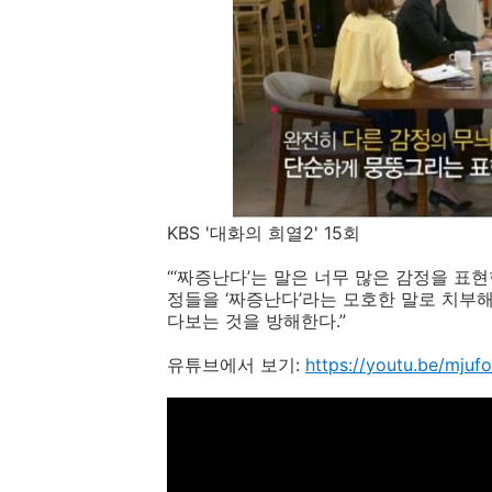
KBS '대화의 희열2' 15회
“‘
짜증난다
’
는 말은 너무 많은 감정을 표
정들을
‘
짜증난다
’
라는 모호한 말로 치부
다보는 것을 방해한다
.”
유튜브에서 보기
:
https://youtu.be/mju