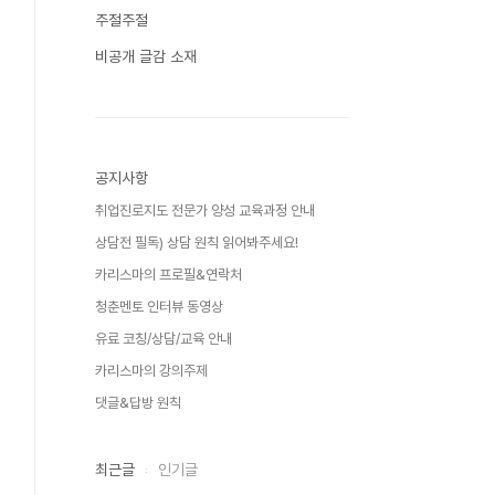
주절주절
비공개 글감 소재
공지사항
취업진로지도 전문가 양성 교육과정 안내
상담전 필독) 상담 원칙 읽어봐주세요!
카리스마의 프로필&연락처
청춘멘토 인터뷰 동영상
유료 코칭/상담/교육 안내
카리스마의 강의주제
댓글&답방 원칙
최근글
인기글