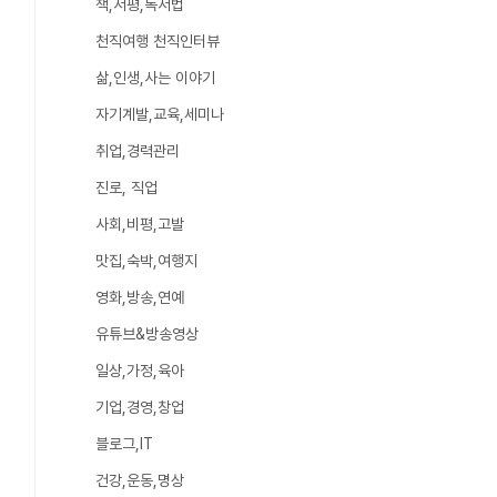
책,서평,독서법
천직여행 천직인터뷰
삶,인생,사는 이야기
자기계발,교육,세미나
취업,경력관리
진로, 직업
사회,비평,고발
맛집,숙박,여행지
영화,방송,연예
유튜브&방송영상
일상,가정,육아
기업,경영,창업
블로그,IT
건강,운동,명상