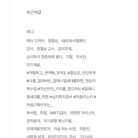
최근댓글
태그
피터 드러커
정철상
SBS독서캠페인
강사
정철상 교수
강의주제
심리학이 청춘에게 묻다
기질
자서전
자기계발
#까칠하고_연약해_보여도 #중심은_단단하게
#나를_잃어버린_밀레니얼세대를위한_첫심리
학수업 #자신만의_가치를_찾으려는 #밀레니
얼세대를_위한 #심리학지침서 #마음의소리 #
마음근육키우는_
독서법
취업
MBTI검사
따뜻한 카리스마
강의분야
자기경영 페스티벌
인재개발전문가
가슴 뛰는 비전
직장인
내향적 성격
취업진로지도 강사
고민상담