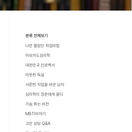
분류 전체보기
나만 몰랐던 취업비법
아보카도심리학
대한민국 진로백서
따뜻한 독설
서른번 직업을 바꾼 남자
심리학이 청춘에게 묻다
가슴 뛰는 비전
MBTI이야기
고민 상담 Q&A