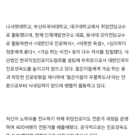
나사렛대학교
,
부산외국어대학교
,
대구대학교에서 취업전담교수
로 활동했으며
,
현재 인재개발연구소 대표
,
동아대 강의전담교수
로 활동하면서
<
대한민국 진로백서
>, <
따뜻한 독설
>, <
심리학이
청춘에게 묻다
>, <
가슴 뛰는 비전
>
등의 다수 저서를 집필했다
.
사
단법인 한국직업진로지도협회를 설립해 부회장으로서 대한민국의
진로성숙도를 높이고자 힘쓰고 있다
.
젊은이들에게 가슴 뛰는 꿈
과 희망찬 진로방향을 제시하며
‘
젊은이들의 무릎팍도사
’
라는 언
론으로부터 닉네임까지 얻으며 맹렬히 활동하고 있다
.
자신의 노하우를 전수하기 위해 취업진로지도 전문가 과정을 운영
하며
400
여명의 전문가를 배출해왔다
.
궁극적으로는 진로성숙도