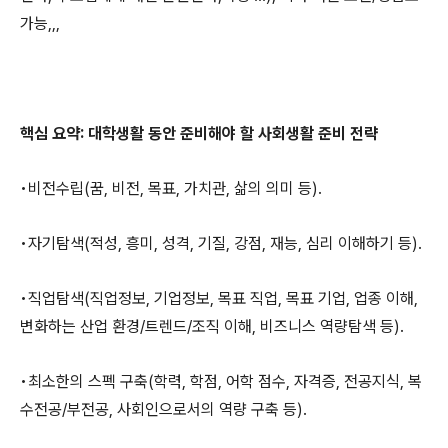
가능
,,,
핵심 요약
:
대학생활 동안 준비해야 할 사회생활 준비 전략
•
비전수립
(
꿈
,
비전
,
목표
,
가치관
,
삶의 의미 등
).
•
자기탐색
(
적성
,
흥미
,
성격
,
기질
,
강점
,
재능
,
심리 이해하기 등
).
•
직업탐색
(
직업정보
,
기업정보
,
목표 직업
,
목표 기업
,
업종 이해
,
변화하는 산업 환경
/
트렌드
/
조직 이해
,
비즈니스 역량탐색 등
).
•
최소한의 스펙 구축
(
학력
,
학점
,
어학 점수
,
자격증
,
전공지식
,
복
수전공
/
부전공
,
사회인으로서의 역량 구축 등
).