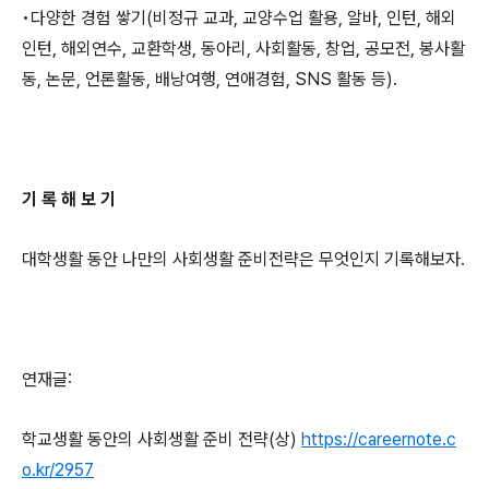
•
다양한 경험 쌓기
(
비정규 교과
,
교양수업 활용
,
알바
,
인턴
,
해외
인턴
,
해외연수
,
교환학생
,
동아리
,
사회활동
,
창업
,
공모전
,
봉사활
동
,
논문
,
언론활동
,
배낭여행
,
연애경험
, SNS
활동 등
).
기 록 해 보 기
대학생활 동안 나만의 사회생활 준비전략은 무엇인지 기록해보자
.
연재글
:
학교생활 동안의 사회생활 준비 전략
(
상
)
https://careernote.c
o.kr/2957