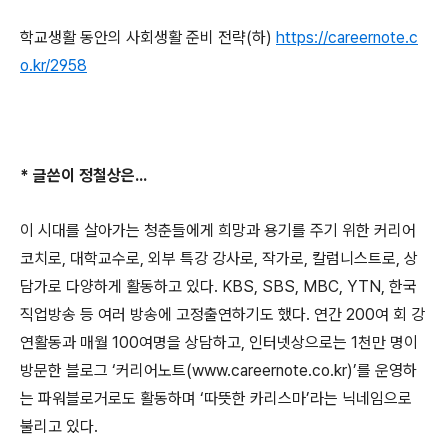
학교생활 동안의 사회생활 준비 전략
(
하
)
https://careernote.c
o.kr/2958
*
글쓴이 정철상은
...
이 시대를 살아가는 청춘들에게 희망과 용기를 주기 위한 커리어
코치로
,
대학교수로
,
외부 특강 강사로
,
작가로
,
칼럼니스트로
,
상
담가로 다양하게 활동하고 있다
. KBS, SBS, MBC, YTN,
한국
직업방송 등 여러 방송에 고정출연하기도 했다
.
연간
200
여 회 강
연활동과 매월
100
여명을 상담하고
,
인터넷상으로는
1
천만 명이
방문한 블로그
‘
커리어노트
(www.careernote.co.kr)’
를 운영하
는 파워블로거로도 활동하며
‘
따뜻한 카리스마
’
라는 닉네임으로
불리고 있다
.