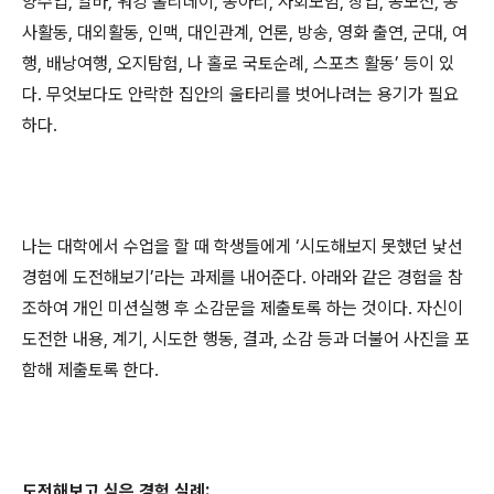
양수업
,
알바
,
워킹 홀리데이
,
동아리
,
사회모임
,
창업
,
공모전
,
봉
사활동
,
대외활동
,
인맥
,
대인관계
,
언론
,
방송
,
영화 출연
,
군대
,
여
행
,
배낭여행
,
오지탐험
,
나 홀로 국토순례
,
스포츠 활동
’
등이 있
다
.
무엇보다도 안락한 집안의 울타리를 벗어나려는 용기가 필요
하다
.
나는 대학에서 수업을 할 때 학생들에게
‘
시도해보지 못했던 낯선
경험에 도전해보기
’
라는 과제를 내어준다
.
아래와 같은 경험을 참
조하여 개인 미션실행 후 소감문을 제출토록 하는 것이다
.
자신이
도전한 내용
,
계기
,
시도한 행동
,
결과
,
소감 등과 더불어 사진을 포
함해 제출토록 한다
.
도전해보고 싶은 경험 실례
: