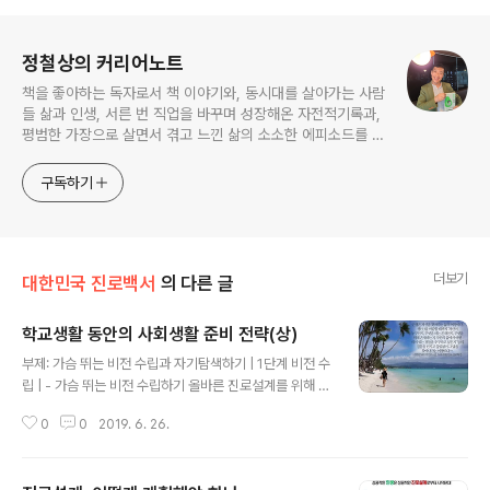
로그 정보
정철상의 커리어노트
책을 좋아하는 독자로서 책 이야기와, 동시대를 살아가는 사람
들 삶과 인생, 서른 번 직업을 바꾸며 성장해온 자전적기록과,
평범한 가장으로 살면서 겪고 느낀 삶의 소소한 에피소드를 전
한다. 젊은이들의 고민해결사로 따뜻한 세상 만드는데 일조하
고픈 커리어코치, 유튜브: 정교수의 인생수업
구독하기
더보기
대한민국 진로백서
의 다른 글
학교생활 동안의 사회생활 준비 전략(상)
글 내용
부제: 가슴 뛰는 비전 수립과 자기탐색하기 | 1단계 비전 수
립 | - 가슴 뛰는 비전 수립하기 올바른 진로설계를 위해 무
엇보다 중요한 것은 ‘꿈’이다. ‘꿈은 인생을 어떻게 살아갈
0
0
2019. 6. 26.
것인지 알려주는 삶의 나침반’이다. 그런 면에서 취업에 앞
서 어디로 나아가고 싶은지 삶의 목적부터 세워야 한다. 목
적의식 없이 제대로 된 인생을 살기는 어렵다. 그런데 사실