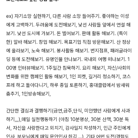
ex)
자기소망 실현하기
,
다른 사람 소망 들어주기
.
좋아하는 이성
에게 고백하기
.
두려움에 도전해보기
,
낯선 사람들 앞에서 연설 해
보기
.
낯선 도시에 가보기
.
돈 벌어보기
.
판매 활동 해보기
. (
특이
한
)
알바 해보기
.
창업 해보기
.
목표기업 직접 방문해보기
.
산 정상
에 올라보기
,
노숙 해보기
.
봉사활동 해보기
.
번지점프
,
패러글라이
딩 등에 도전해보기
.
유명인물 만나보기
.
국내외 여행 떠나보기
. 1
00
명 인터뷰해보기
. 1
주일간 침묵하기
.
요리 해보기
,
자신
/
사회의
변화를 위한 캠페인 활동 해보기
, 1
인 피켓
,
길거리 청소하기
,
코스
프레 하고 돌아다니기
,
하루 종일 토론하기
,
홍대클럽에서 밤새워
춤추기
, 1
인방송해보기
,
간단한 결심과 결행하기
(
금연
,
금주
,
단식
,
미안했던 사람에게 사과
하기
,,,),
매일 실천행동하기
(
아침
10
분명상
, 30
분 산책
, 30
분 독
서
,
자신을 사랑한다고 외치기
,
감사일지 작성하기
,
인근 주민에게
인사
,
부모님에게 매일 문안인사
,
허깅
…
),
기타 어떤 도전
/
경험도