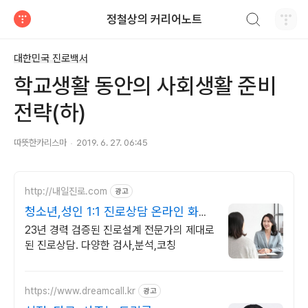
검색하기
정철상의 커리어노트
티스토리
대한민국 진로백서
학교생활 동안의 사회생활 준비
전략(하)
따뜻한카리스마
2019. 6. 27. 06:45
http://내일진로.com
광고
청소년,성인 1:1 진로상담 온라인 화상
진로/고민상담
23년 경력 검증된 진로설계 전문가의 제대로
된 진로상담. 다양한 검사,분석,코칭
https://www.dreamcall.kr
광고