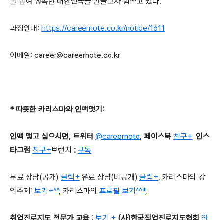
를 높여 행복한 대한민국을 만들고자 힘쓰고 있다
.
과정안내
:
https://careernote.co.kr/notice/1611
이메일
: career@careernote.co.kr
*
따뜻한 카리스마와 인맥맺기
:
인맥 맺고 싶으시면
,
트위터
@careernote
,
페이스북
친구+
,
인스
타그램
친구+
브런치
:
구독
무료 상담
(
공개
)
클릭+
유료 상담
(
비공개
)
클릭+
,
카리스마의 강
의주제
:
보기+^^
,
카리스마의
프로필 보기^^*
,
취업진로지도 전문가 교육
:
보기 +
(
사
)
한국직업진로지도협회
안