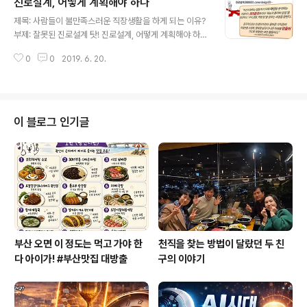
진로설계, 어떻게 계획해야 하나
이런 꿈을 찾기도 쉽지 않다고 호소하는 청년들이 있다. 그
글 내용
래서 헛된 꿈이라도 품고 있는 친구들을 보면 부러운 마음
제목: 사람들이 불만족스러운 직장생활을 하게 되는 이유?
마저 든다고 한다. 그런데 그런 학생들의 꿈을 들어보면 제
부제: 잘못된 진로설계 탓! 진로설계, 어떻게 계획해야 하나
대로 된 꿈이 아니라 목표인 경우가 많다. 대기업에 들어가
직업선택이라는 복잡한 과정을 현명하게 해결하려면 진로
고 싶다든지, 공무원이 되고 싶다든지, 정치인이 되고 싶다
0
0
2019. 6. 20.
설계가 잘되어 있어야 한다. 그런데 ‘진로설계’란 무엇일까.
든지, 연예인이 되고 싶다든지, 디자이너가 되고 싶다든지,
사전을 뒤적거려봐도 명확한 정의가 없기에 다음과 같이
작가가 되고 ..
정의를 내려봤다. 사전에도 없던 '진로설계' 정의 내리다!
진로설계(career design, 進路設計)란 ‘자신이 원하는
일을 하기 위해 자신을 분석하는 작업이다. 자기분석에 따
이 블로그 인기글
라 ‘재능과 흥미, 강점’을 발견하고 ‘지식, 경험, 역량 등’을
갖추는 과정을 말한다. 궁극적으로는 인생의 비전과 올바
른 가치관과 직업관을 수립해, 행복한 삶과 더 나은 미래를
만들어 가도록 계획하는 모든 활동이다.’ 생 각 해 보 기 내
가 생각하..
부산 오면 이 정도는 먹고 가야 한
천직을 찾는 방법이 달랐던 두 친
다 아이가! #부산맛집 대방출
구의 이야기