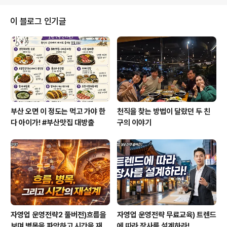
뒤늦게 확정되어서 이제 알려드립니다. 1월 18일 토요일
오후5시에 2시간동안 서면 비즈니스센터에서 진행될 예정
이 블로그 인기글
입니다. 강연은 제가 할 예정인데요. 행복이라는 주제로 이
야기를 나눠볼까 합니다. 1시간 정도 제 강연을 하고 2,30
분 가량 토크쇼 형태로 이야기를 나누고, 2,30분 가량 인
사를 나누는 시간을 가지도록 할까 합니다. 부산 1월 강연:
정철상 교수의 강연 주제: ..
부산 오면 이 정도는 먹고 가야 한
천직을 찾는 방법이 달랐던 두 친
다 아이가! #부산맛집 대방출
구의 이야기
자영업 운영전략2 풀버전)흐름을
자영업 운영전략 무료교육) 트렌드
보며 병목을 파악하고 시간을 재설
에 따라 장사를 설계하라!