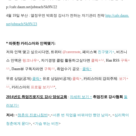
p://cafe.daum.net/jobteach/Sk9N/22
4월 19일 부산 : 열정우먼 박희정 강사가 전하는 자기관리 전략
http://cafe.daum.
net/jobteach/Sk9N/23
* 따뜻한 카리스마와 인맥맺기:
저와 인맥 맺고 싶으시다면, 트위터
@careernote
, 페이스북
친구맺기+
, 비즈니
스 인맥은
링크나우+
, 자기경영 클럽 활동하고싶다면
클릭+^^,
Han RSS
구독+
^^
, Daum뷰 구독자라면
구독^^
,
취업수기 공모
:
클릭+
무료 상담(공개)
클릭+
유료 상담(비공개)
클릭+
,
카리스마의 강의주제
:
보기+
^^
,
카리스마의
프로필 보기^^*
,
2014년도 취업진로지도 강사 양성교육
:
자세히 보기 +
취업진로 강사협회
둘
러보기+
저서:
<
청춘의 진로나침반
>,
<
서른 번 직업을 바꿔야만 했던 남자
>, <
심리학이
청춘에게 묻다
>, <
가슴 뛰는 비전
>