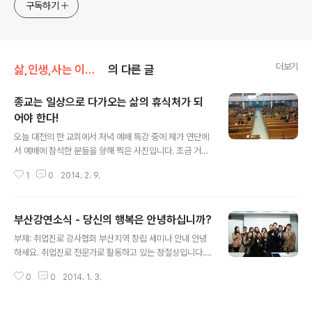
고픈 커리어코치, 유튜브: 정교수의 인생수업
구독하기
더보기
삶,인생,사는 이야기
의 다른 글
종교는 일상으로 다가오는 삶의 휴식처가 되
어야 한다!
글 내용
오늘 대전의 한 교회에서 저녁 예배 특강 중에 제가 연단에
서 예배에 참석한 분들을 향해 찍은 사진입니다. 조금 거리
감이 느껴지시죠. 무거울 수밖에 없는 공간인데요. 그래서
1
0
2014. 2. 9.
더 두려웠습니다. 강의를 아주 만족스럽게 잘하지는 못했
지만 그런 분위기에 비한다면 비교적 잘 했습니다. 제가 교
회연단에 올라서기는 이번이 처음입니다. 교회 청년이나
부산강연소식 - 당신의 행복은 안녕하십니까?
목회자들을 대상으로 외부에서 강연을 해본 적은 있지만
글 내용
교회 내에서는 항상 제일 구석에 앉아 있는 다소 불성실한
부제: 취업진로 강사협회 부산지역 창립 세미나 안내 안녕
신도였기 때문입니다. 제 직업특성상 여러 사람들 앞에 설
하세요. 취업진로 전문가로 활동하고 있는 정철상입니다.
기회가 많아 제가 어떤 종교를 가지고 있는지 공개적으로
취업진로 강사협회가 올해 창립되어서 매달 정기적으로 서
언급한 적이 없었습니다. 종교라는 것을 외부로 드러낸다
0
0
2014. 1. 3.
울과 부산에서 강연행사를 진행하려고 합니다. 서울 지역
는 것이 참 어려운 일 아닙니까. 그런데 지난해 개인적 뉴스
에서는 1월 14일 화요일 저녁 7시에 진행되기로 일찌감치
를 정리하면서 블로그를 통해 공개한지라 ..
확정을 해서 이미 공지를 했는데요. 부산에서는 12월 말에