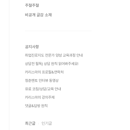
주절주절
비공개 글감 소재
공지사항
취업진로지도 전문가 양성 교육과정 안내
상담전 필독) 상담 원칙 읽어봐주세요!
카리스마의 프로필&연락처
청춘멘토 인터뷰 동영상
유료 코칭/상담/교육 안내
카리스마의 강의주제
댓글&답방 원칙
최근글
인기글