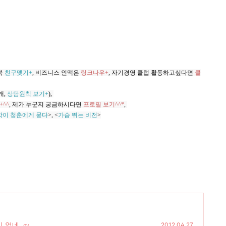
북
친구맺기+
, 비즈니스 인맥은
링크나우+
, 자기경영 클럽 활동하고싶다면
클
개,
상담원칙 보기+
)
,
+^^
,
제가 누군지 궁금하시다면
프로필 보기^^*
,
학이 청춘에게 묻다
>, <
가슴 뛰는 비전
>
이 없네
2012.04.27
(0)