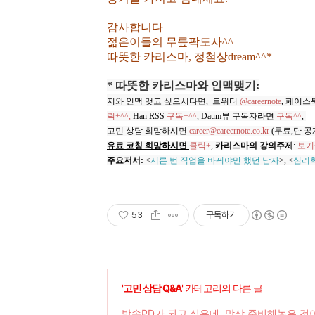
감사합니다
젊은이들의 무릎팍도사^^
따뜻한 카리스마, 정철상dream^^*
* 따뜻한 카리스마와 인맥맺기:
저와 인맥 맺고 싶으시다면, 트위터
@careernote
, 페이스
릭+^^,
Han RSS
구독+^^
, Daum뷰 구독자라면
구독^^
,
고민 상담 희망하시면
career@careernote.co.kr
(무료,단 공
유료 코칭 희망하시면
클릭+
,
카리스마의 강의주제
:
보기
주요저서:
<
서른 번 직업을 바꿔야만 했던 남자
>, <
심리
53
구독하기
'
고민 상담 Q&A
' 카테고리의 다른 글
방송PD가 되고 싶은데, 막상 준비해놓은 것