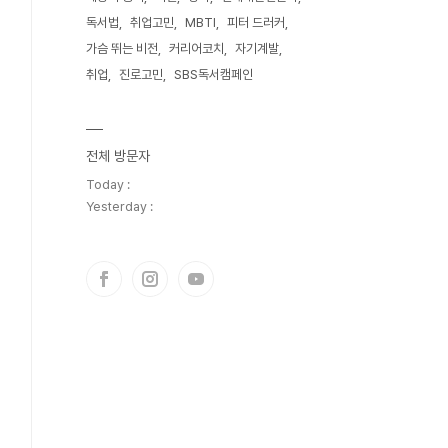
독서법
취업고민
MBTI
피터 드러커
가슴 뛰는 비전
커리어코치
자기계발
취업
진로고민
SBS독서캠페인
전체 방문자
Today :
Yesterday :