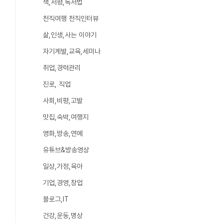
책,서평,독서법
천직여행 천직인터뷰
삶,인생,사는 이야기
자기계발,교육,세미나
취업,경력관리
진로, 직업
사회,비평,고발
맛집,숙박,여행지
영화,방송,연예
유튜브&방송영상
일상,가정,육아
기업,경영,창업
블로그,IT
건강,운동,명상