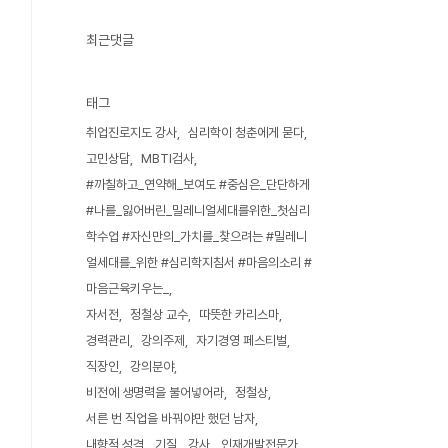
최근댓글
태그
취업진로지도 강사
심리학이 청춘에게 묻다
고민상담
MBTI검사
#까칠하고_연약해_보여도 #중심은_단단하게
#나를_잃어버린_밀레니얼세대를위한_첫심리
학수업 #자신만의_가치를_찾으려는 #밀레니
얼세대를_위한 #심리학지침서 #마음의소리 #
마음근육키우는_
자서전
정철상 교수
따뜻한 카리스마
경력관리
강의주제
자기경영 페스티벌
직장인
강의분야
비전에 생명력을 불어넣어라
정철상
서른 번 직업을 바꿔야만 했던 남자
내향적 성격
기질
강사
인재개발전문가