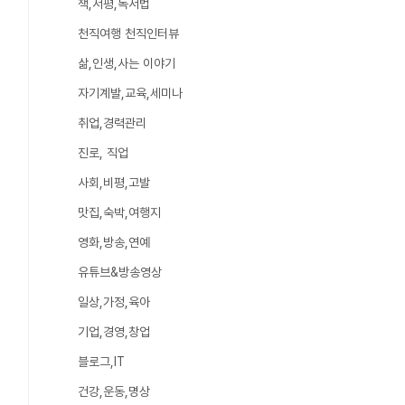
책,서평,독서법
천직여행 천직인터뷰
삶,인생,사는 이야기
자기계발,교육,세미나
취업,경력관리
진로, 직업
사회,비평,고발
맛집,숙박,여행지
영화,방송,연예
유튜브&방송영상
일상,가정,육아
기업,경영,창업
블로그,IT
건강,운동,명상