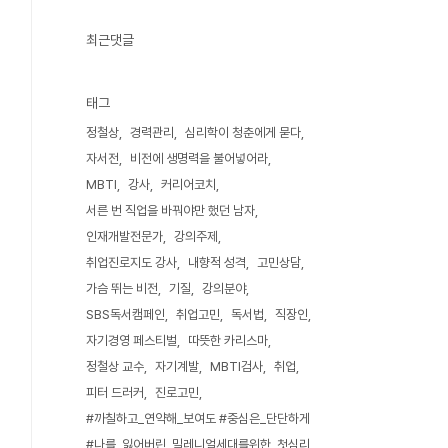
최근댓글
태그
정철상
경력관리
심리학이 청춘에게 묻다
자서전
비전에 생명력을 불어넣어라
MBTI
강사
커리어코치
서른 번 직업을 바꿔야만 했던 남자
인재개발전문가
강의주제
취업진로지도 강사
내향적 성격
고민상담
가슴 뛰는 비전
기질
강의분야
SBS독서캠페인
취업고민
독서법
직장인
자기경영 페스티벌
따뜻한 카리스마
정철상 교수
자기계발
MBTI검사
취업
피터 드러커
진로고민
#까칠하고_연약해_보여도 #중심은_단단하게
#나를_잃어버린_밀레니얼세대를위한_첫심리