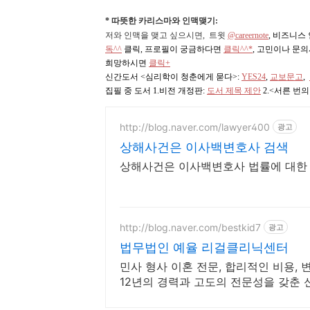
* 따뜻한 카리스마와 인맥맺기:
저와 인맥을 맺고 싶으시면, 트윗
@careernote
, 비즈니스
독^^
클릭, 프로필이 궁금하다면
클릭^^*
, 고민이나 문
희망하시면
클릭+
신간도서 <심리학이 청춘에게 묻다>
:
YES24
,
교보문고
,
집필 중 도서 1.비전 개정판:
도서 제목 제안
2.<서른 번
http://blog.naver.com/lawyer400
광고
상해사건은 이사백변호사 검색
상해사건은 이사백변호사 법률에 대한
http://blog.naver.com/bestkid7
광고
법무법인 예율 리걸클리닉센터
민사 형사 이혼 전문, 합리적인 비용,
12년의 경력과 고도의 전문성을 갖춘 