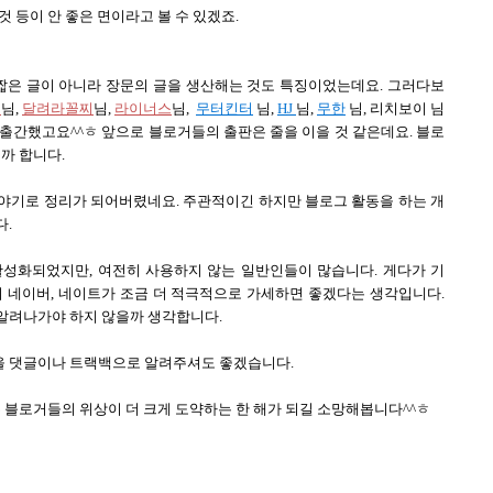
 등이 안 좋은 면이라고 볼 수 있겠죠.
짧은 글이 아니라 장문의 글을 생산해는 것도 특징이었는데요. 그러다보
이
님,
달려라꼴찌
님,
라이너스
님,
무터킨터
님,
HJ
님,
무한
님, 리치보이 님
권 출간했고요^^ㅎ 앞으로 블로거들의 출판은 줄을 이을 것 같은데요. 블로
까 합니다.
야기로 정리가 되어버렸네요. 주관적이긴 하지만 블로그 활동을 하는 개
다.
성화되었지만, 여전히 사용하지 않는 일반인들이 많습니다. 게다가 기
히 네이버, 네이트가 조금 더 적극적으로 가세하면 좋겠다는 생각입니다.
알려나가야 하지 않을까 생각합니다.
을 댓글이나 트랙백으로 알려주셔도 좋겠습니다.
는 블로거들의 위상이 더 크게 도약하는 한 해가 되길 소망해봅니다^^ㅎ