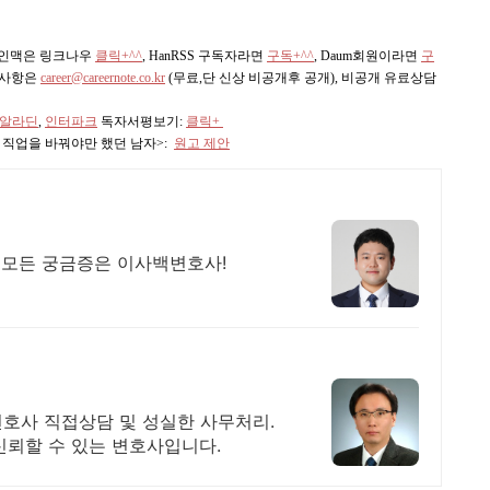
 인맥은 링크나우
클릭+^^
,
HanRSS 구독자라면
구독+^^
, Daum회원이라면
구
의사항은
career@careernote.co.kr
(무료,단 신상 비공개후 공개)
, 비공개 유료상담
알라딘
,
인터파크
독자서평보기:
클릭+
의 직업을 바꿔야만 했던 남자>:
원고 제안
 모든 궁금증은 이사백변호사!
 변호사 직접상담 및 성실한 사무처리.
신뢰할 수 있는 변호사입니다.