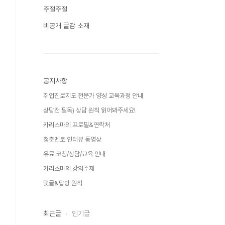
주절주절
비공개 글감 소재
공지사항
취업진로지도 전문가 양성 교육과정 안내
상담전 필독) 상담 원칙 읽어봐주세요!
카리스마의 프로필&연락처
청춘멘토 인터뷰 동영상
유료 코칭/상담/교육 안내
카리스마의 강의주제
댓글&답방 원칙
최근글
인기글