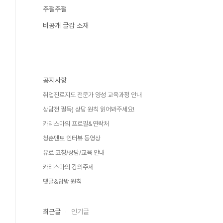
주절주절
비공개 글감 소재
공지사항
취업진로지도 전문가 양성 교육과정 안내
상담전 필독) 상담 원칙 읽어봐주세요!
카리스마의 프로필&연락처
청춘멘토 인터뷰 동영상
유료 코칭/상담/교육 안내
카리스마의 강의주제
댓글&답방 원칙
최근글
인기글