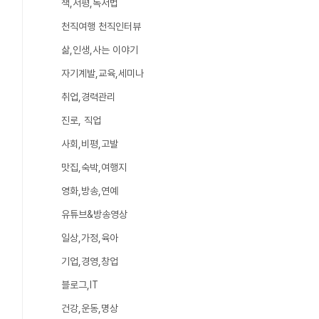
책,서평,독서법
천직여행 천직인터뷰
삶,인생,사는 이야기
자기계발,교육,세미나
취업,경력관리
진로, 직업
사회,비평,고발
맛집,숙박,여행지
영화,방송,연예
유튜브&방송영상
일상,가정,육아
기업,경영,창업
블로그,IT
건강,운동,명상