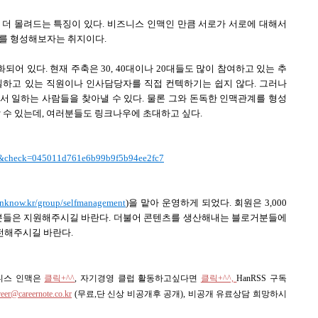
 더 몰려드는 특징이 있다. 비즈니스 인맥인 만큼 서로가 서로에 대해서
계를 형성해보자는 취지이다.
 있다. 현재 주축은 30, 40대이나 20대들도 많이 참여하고 있는 추
일하고 있는 직원이나 인사담당자를 직접 컨텍하기는 쉽지 않다. 그러나
서 일하는 사람들을 찾아낼 수 있다. 물론 그와 돈독한 인맥관계를 형성
 수 있는데, 여러분들도 링크나우에 초대하고 싶다.
52&check=045011d761e6b99b9f5b94ee2fc7
inknow.kr/group/selfmanagement
)을 맡아 운영하게 되었다. 회원은 3,000
 분들은 지원해주시길 바란다. 더불어 콘텐츠를 생산해내는 블로거분들에
 전해주시길 바란다.
즈니스 인맥은
클릭+^^
, 자기경영 클럽 활동하고싶다면
클릭+^^,
HanRSS 구독
reer@careernote.co.kr
(무료,단 신상 비공개후 공개)
, 비공개 유료상담 희망하시