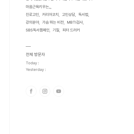
마음근육키우는_
진로고민
커리어코치
고민상담
독서법
강의분야
가슴 뛰는 비전
MBTI검사
SBS독서캠페인
기질
피터 드러커
전체 방문자
Today :
Yesterday :