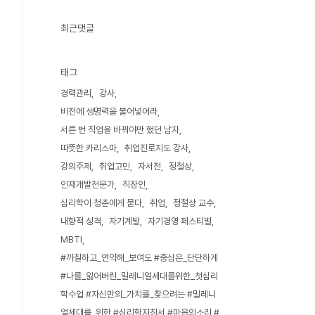
최근댓글
태그
경력관리
강사
비전에 생명력을 불어넣어라
서른 번 직업을 바꿔야만 했던 남자
따뜻한 카리스마
취업진로지도 강사
강의주제
취업고민
자서전
정철상
인재개발전문가
직장인
심리학이 청춘에게 묻다
취업
정철상 교수
내향적 성격
자기계발
자기경영 페스티벌
MBTI
#까칠하고_연약해_보여도 #중심은_단단하게
#나를_잃어버린_밀레니얼세대를위한_첫심리
학수업 #자신만의_가치를_찾으려는 #밀레니
얼세대를_위한 #심리학지침서 #마음의소리 #