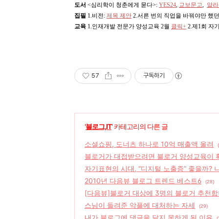
도서
<심리학이 청춘에게 묻다>
:
YES24
,
교보문고
,
알라
집필
1.비전:
제목 제안
2.서른 번의 직업을 바꿔야만 했던
교육
1.인재개발 전문가 양성교육 2월
클릭+
2.제1회 자
57
구독하기
'
블로그,IT
' 카테고리의 다른 글
소셜쇼핑, 도너츠 하나로 10억 매출액 올려
블로거가 대접받으려면 블로거 양성교육이 
자기표현의 시대, “디지털 노출증” 좋을까? 
2010년 다음뷰 블로그 트렌드 베스트6
(28)
[다음뷰]블로거 대상에 3명의 블로거 추천합
스님이 들려준 악플에 대처하는 자세
(29)
내가 블로그에 댓글을 달지 못하게 된 이유
(