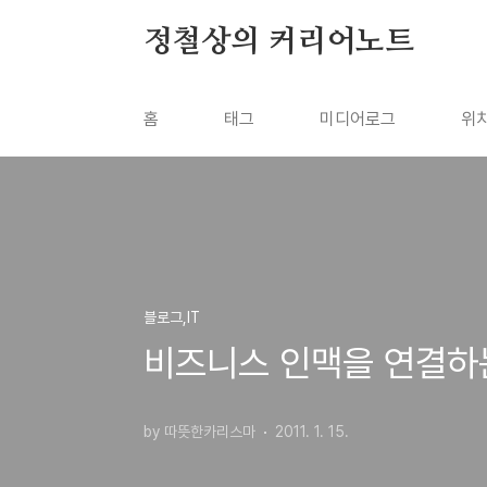
본문 바로가기
정철상의 커리어노트
홈
태그
미디어로그
위
블로그,IT
비즈니스 인맥을 연결하는
by 따뜻한카리스마
2011. 1. 15.