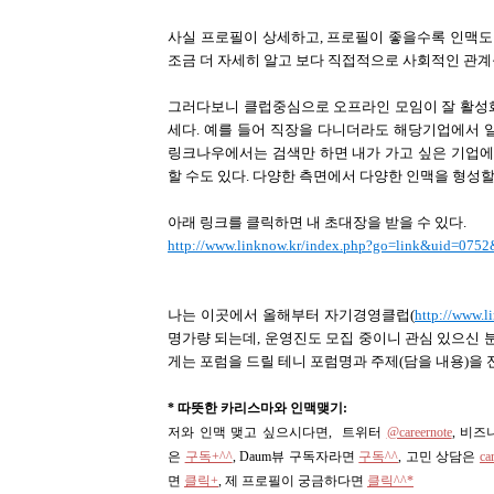
사실 프로필이 상세하고, 프로필이 좋을수록 인맥도
조금 더 자세히 알고 보다 직접적으로 사회적인 관
그러다보니 클럽중심으로 오프라인 모임이 잘 활성화되어
세다. 예를 들어 직장을 다니더라도 해당기업에서 
링크나우에서는 검색만 하면 내가 가고 싶은 기업에
할 수도 있다. 다양한 측면에서 다양한 인맥을 형성할
아래 링크를 클릭하면 내 초대장을 받을 수 있다.
http://www.linknow.kr/index.php?go=link&uid=07
나는 이곳에서 올해부터 자기경영클럽(
http://www.l
명가량 되는데, 운영진도 모집 중이니 관심 있으신
게는 포럼을 드릴 테니 포럼명과 주제(담을 내용)을
* 따뜻한 카리스마와 인맥맺기:
저와 인맥 맺고 싶으시다면, 트위터
@careernote
, 비
은
구독+^^
, Daum뷰 구독자라면
구독^^
,
고민 상담은
ca
면
클릭+
, 제 프로필이 궁금하다면
클릭^^*