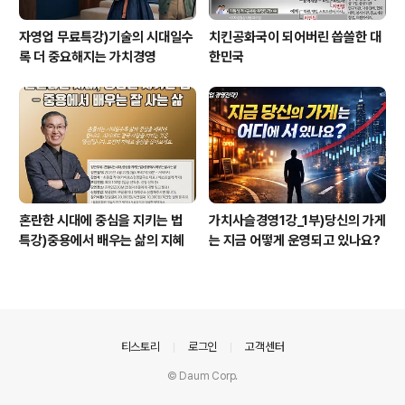
자영업 무료특강)기술의 시대일수
치킨공화국이 되어버린 씁쓸한 대
록 더 중요해지는 가치경영
한민국
혼란한 시대에 중심을 지키는 법
가치사슬경영1강_1부)당신의 가게
특강)중용에서 배우는 삶의 지혜
는 지금 어떻게 운영되고 있나요?
의안내
티스토리
로그인
고객센터
© Daum Corp.