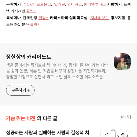
구매하기
:
YES24
,
교보문고
,
알라딘
,
인터파크
,
반디앤루니스
서평하기
: 트랙
백 거시려면
클릭+
북세미나
: 전체일정
클릭+
,
카리스마의 심리학교실
:
자세히보기
,
홍보지원
: 홍
보해주실 분^^
클릭+
로그 정보
정철상의 커리어노트
책을 좋아하는 독자로서 책 이야기와, 동시대를 살아가는 사람
들 삶과 인생, 서른 번 직업을 바꾸며 성장해온 자전적기록과,
평범한 가장으로 살면서 겪고 느낀 삶의 소소한 에피소드를 전
한다. 젊은이들의 고민해결사로 따뜻한 세상 만드는데 일조하
고픈 커리어코치, 유튜브: 정교수의 인생수업
구독하기
더보기
가슴 뛰는 비전
의 다른 글
성공하는 사람과 실패하는 사람의 결정적 차