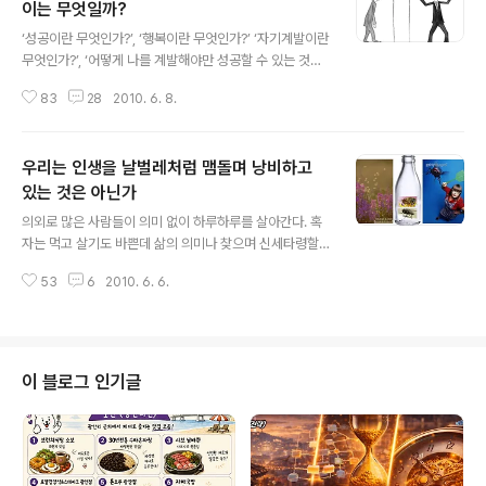
이는 무엇일까?
글 내용
‘성공이란 무엇인가?’, ‘행복이란 무엇인가?’ ‘자기계발이란
무엇인가?’, ‘어떻게 나를 계발해야만 성공할 수 있는 것일
까?’, ‘자기계발을 하면 성공할 수 있는 것일까?’, ‘성공한 사
83
28
2010. 6. 8.
람들은 왜 성공한 것일까?’,,,‘나의 평범함을 비범함으로 바
꿀 수 있는 방법은 없을까?’, ‘수많은 성공과 자기계발 서적
이 넘쳐나지만, 나에게 쉽게 적용되지 않는 것은 왜일까?’,
우리는 인생을 날벌레처럼 맴돌며 낭비하고
‘모든 사람들에게 보편적으로 통용되는 어떤 성공 법칙이
나 진리는 없는 것일까?’이러한 의문이 인재개발 전문가로
있는 것은 아닌가
글 내용
서의 고민이자 또한 내가 풀어야 할 과제였다.한 대기업으
의외로 많은 사람들이 의미 없이 하루하루를 살아간다. 혹
로부터 자기계발에 대한 연구를 의뢰받아 설문 조사를 진
자는 먹고 살기도 바쁜데 삶의 의미나 찾으며 신세타령할
행했다. 그 결과 자기계발의 필요성을 느끼고 있다고 응답
여유가 없다고 말하기도 한다. 그런데 비교적 넉넉한 형편
한 직장인이 98%에 이를 정도로 우리 주변에는 자기계발
53
6
2010. 6. 6.
이 되어도 마찬가지인 사람들이 많다... 사실 부(富)의 많고
의욕에 불타..
적음에 따라 삶의 의미가 달라지는 것은 아니다. 우리가 인
생의 의미를 어떻게 정의하느냐에 따라 삶의 모습이 달라
질 수 있다. 생텍쥐페리의 어린왕자는 지구에서 만난 5,00
0송이의 장미를 보고 처음에 깜짝 놀란다. 하지만 자신의
이 블로그 인기글
소혹성에 살고 있는 장미는 다른 어떤 장미보다 특별한 의
미를 지니고 있다는 것을 여우를 통해서 깨닫게 된다. 시인
김춘수는 꽃을 통해 삶의 의미를 부여한 시구(詩句)로 널
리 알려졌다. 그는 꽃을 통해 존재의 본질을 깨닫고자 상징
적인 표현으로 비유했다. 사실..