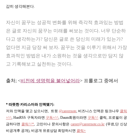
감히
생각해본다.
자신이 꿈꾸는 성공적 변화를 위해 즉각적 효과있는 방법
은 글로 자신의 꿈꾸는 미래를 써보는 것이다. 너무 단순하
다고 생각하는가? 당신은 글로 쓴 당신의 미래가 있는가?
없다면 지금 당장 써 보자. 꿈꾸는 것을 이루기 위해서 가장
효과적인 방법은 내가 소원하는 것을 생각으로만 담지 않
고 기록해보고 실천하는 것이다.
출처; <
비전에 생명력을 불어넣어라
> 프롤로그 중에서
* 따뜻한 카리스마와 인맥맺기:
저와 인맥을 맺고 싶으시면, 트윗
@careernote
, 비즈니스 인맥은 링크나우
클릭
+^^
,
HanRSS 구독자라면
구독+^^
, Daum회원이라면
구독^^
클릭, 프로필이 궁
금하다면
클릭^^*
, 고민이나 문의사항은
career@careernote.co.kr
(무료,단 신상
비공개후 공개)
, 비공개 유료상담 희망하시면
클릭+