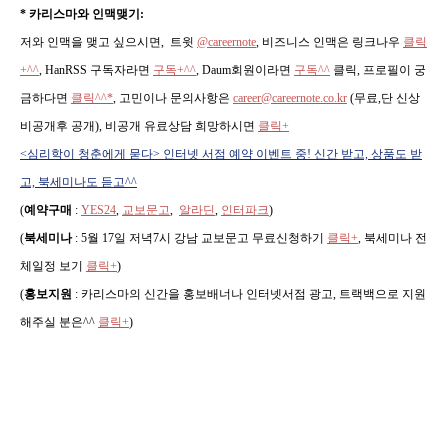
* 카리스마와 인맥맺기:
저와 인맥을 맺고 싶으시면, 트윗
@careernote
, 비즈니스 인맥은 링크나우
클릭
+^^
,
HanRSS 구독자라면
구독+^^
, Daum회원이라면
구독^^
클릭, 프로필이 궁
금하다면
클릭^^*
, 고민이나 문의사항은
career@careernote.co.kr
(무료,단 신상
비공개후 공개)
, 비공개 유료상담 희망하시면
클릭+
<심리학이 청춘에게 묻다> 인터넷 서점 예약 이벤트 중! 신간 받고, 상품도 받
고, 북세미나도 듣고^^
(
예약구매
:
YES24
,
교보문고
,
알라딘
,
인터파크
)
(
북세미나
: 5월 17일 저녁7시 강남 교보문고 무료신청하기
클릭+
, 북세미나 전
체일정 보기
클릭+
)
(
홍보지원
: 카리스마의 신간을 홍보배너나 인터넷서점 광고, 트랙백으로 지원
해주실 분은^^
클릭+
)