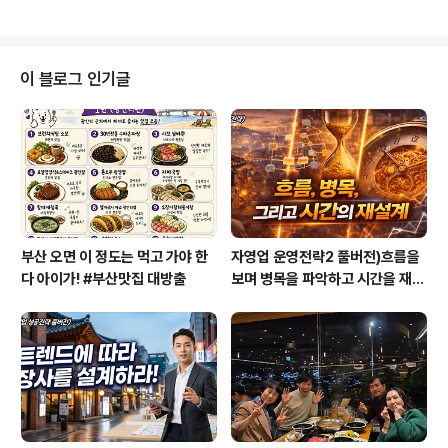
는 어떻..
시장의 초기 진입에 성공한 것만은 확실하다. 그렇다면 이
들의 시장진입 성공요소는 무엇일까? 여러 가지 성공요인
이 있겠지만 그 중에 하나가 TV광고와 포장이 아닐까 싶
다. 유명 스타들을 기용한 TV이미지 광고도 많이 했을 뿐
이 블로그 인기글
만 아니라 싸구려 화장품이라는 느낌이 들지 않도록 세련
되게 포장한 용기도 한몫했다. 가격의 거품은 빼면서도 그
러한 상태를 유지한다는 것은 말처럼 쉬운 일이 아닐 것이
다. 하지만 그로 인해 저가 화장임에도 불구하고 고객이 느
끼는 브랜드 인지도와 호감도가 올라갔던 ..
부산 오면 이 정도는 먹고 가야 한
자영업 운영전략2 풀버전)흐름을
다 아이가! #부산맛집 대방출
보며 병목을 파악하고 시간을 재설
계하라