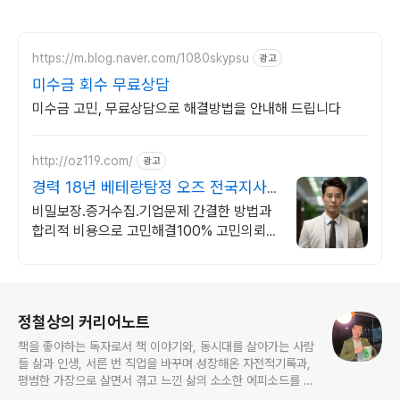
https://m.blog.naver.com/1080skypsu
광고
미수금 회수 무료상담
미수금 고민, 무료상담으로 해결방법을 안내해 드립니다
http://oz119.com/
광고
경력 18년 베테랑탐정 오즈 전국지사
운영
비밀보장.증거수집.기업문제 간결한 방법과
합리적 비용으로 고민해결100% 고민의뢰
성공 100%
로그 정보
정철상의 커리어노트
책을 좋아하는 독자로서 책 이야기와, 동시대를 살아가는 사람
들 삶과 인생, 서른 번 직업을 바꾸며 성장해온 자전적기록과,
평범한 가장으로 살면서 겪고 느낀 삶의 소소한 에피소드를 전
한다. 젊은이들의 고민해결사로 따뜻한 세상 만드는데 일조하