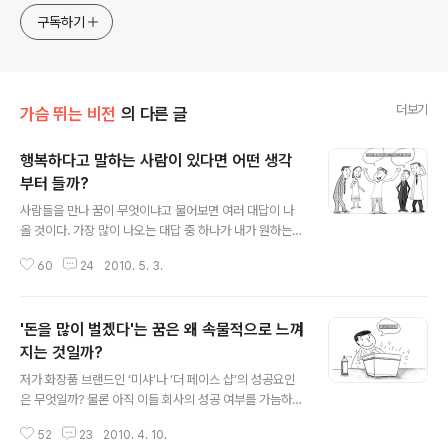
고픈 커리어코치, 유튜브: 정교수의 인생수업
구독하기
더보기
가슴 뛰는 비전
의 다른 글
행복하다고 말하는 사람이 있다면 어떤 생각
부터 들까?
글 내용
사람들을 만나 꿈이 무엇이냐고 물어보면 여러 대답이 나
올 것이다. 가장 많이 나오는 대답 중 하나가 내가 원하는
일을 하며 즐겁게 사는 것이다. 사실 각양각색의 대답이 나
60
24
2010. 5. 3.
오는데 이 역시 궁극적으로는 행복해지기 위해서인 경우가
많다.예를 들어 ‘돈을 많이 벌고 싶다’라는 대답이 많은데,
‘왜 돈을 많이 벌고 싶으냐?’고 물으면 ‘내가 가지고 싶은 것
'돈을 많이 벌겠다'는 꿈은 왜 속물적으로 느껴
을 많이 가질 수 있고, 내가 배우고 싶은 것을 많이 배울 수
있기 때문이다.’ 등으로 대답한다. 그러면 ‘왜 그러한 것을
지는 것일까?
글 내용
가지고 싶고, 그러한 일들을 배우고 싶은가.’물어보면
저가 화장품 브랜드인 ‘미샤’나 ‘더 페이스 샵’의 성공요인
‘음,,,’하고 대답을 하지 못하는 사람들이 많다. ‘집 장만이나
은 무엇일까? 물론 아직 이들 회사의 성공 여부를 가늠하기
좋은 자동차 등도 마찬가지이다.’ 사실 그들은 행복한 느낌
는 불투명하다. 기업의 성공 여부를 짧은 시간으로 판별하
을 느끼고 누리고 싶은 것이다. 그러면 행복해지기 위해서
52
23
2010. 4. 10.
기는 여러모로 어려운 점이 있기 때문이다. 그러나 화장품