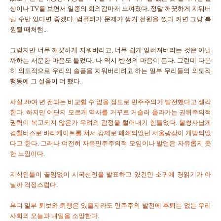
상이나 TV를 보면서 일종의 회의감마저 느껴졌다. 정말 깨끗하게 지워버
릴 수만 있다면 좋겠다. 컴퓨터가 문제가 생겨 전원을 껐다 켜면 그냥 복
원될 때처럼...
그렇지만 너무 깨끗하게 지워버리고, 너무 쉽게 잊혀져버리는 것은 아닐
까하는 서운한 마음도 들었다. 나 역시 반성의 마음이 든다. 그런데 다분
히 의도적으로 우리의 슬픔을 지워버리려고 하는 일부 무리들의 의도적
행동에 그 설움이 더 했다.
사실 20여 년 전과는 비교할 수 없을 정도로 민주주의가 발전했다고 생각
한다. 하지만 어딘지 모르게 역사를 거꾸로 거슬러 올라가는 권위주의적
권력이 복고되지 않은가 우려의 감정을 털어내기 힘들었다. 볼썽사납게
경찰버스로 바리케이트를 쳐서 강제로 폐쇄되었던 서울광장이 개방되었
다고 한다. 그러나 여전히 자유민주주의적 모임이나 발언은 자유롭지 못
한 느낌이다.
지식인들이 끝임없이 시국선언을 발표하고 있건만 소귀에 경읽기가 아
닐까 걱정스럽다.
부디 일부 퇴보와 퇴행은 있을지라도 민주주의 발전에 후퇴는 없는 우리
사회의 오늘과 내일을 소망한다.