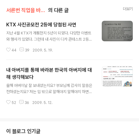
더보기
서른번 직업을 바꾼 남자
의 다른 글
KTX 사진공모전 2등에 당첨된 사연
글 내용
지난 4월 KTX가 개통한지 5년이 되었다. 다양한 이벤트
와 행사가 있었다. 그런데 내 사진이 디카 콘테스트 2등에
당첨된 사실을 한참 후에야 알게 되었다. 볼품없는 사진으
44
39
2009. 5. 19.
로 어떻게 당첨이 되었을까? 물론 사진 촬영기술로 선택된
것은 아니었다. 200자 이내로 사연을 써서 응모하라고 되
어 있었는데, 그 때 보낸 사연 덕분에 당첨 된 것 같다. (오
내 아버지를 통해 바라본 한국의 아버지에 대
른쪽 상단 귀퉁이에 2등한 내 사진이 보인다) KTX 디카 콘
테스트에 응모했던 사연 제목: 주말부부로 헤어질 때마다
해 생각해보다
글 내용
눈물 흘린 우리 가족 가난해서 주말부부를 했다. 가족은 부
올해 어버이날 잘 보내셨는지요? 부모님께 감사의 말씀은
산에 있었고, 혼자 서울 생활했다. 함께할 수 있는 주말은
전하셨는지요? 저는 입 밖으로 말해야지 말해야지 하면서
축복이었다. 하지만 헤어져야만 되는 시간은 고통이었다.
도 말로 꺼내지 못하고 편지로 대신했습니다. 사실 어머니
기차역에서 준영이가 ‘아빠 가지마!’라고 외치며 눈물을 흘
52
36
2009. 5. 12.
에게는 장난스럽게다로 말을 건넜는데, 아버지에게는 말로
리면 모두 눈물바다..
는 건네지 못했습니다. 어머니와 달리 왠지 어색하고 서먹
함이 남아서 일까요? 도대체 아버지라는 존재는 가족 구성
원에게 어떤 의미를 주는 존재일까요? 어버이날을 맞아 제
아버지에 대한 이야기가 한경에 실렸습니다. 아마도 그것
이 블로그 인기글
이 우리 대한민국의 또 다른 아버지의 모습이 아닐까하는