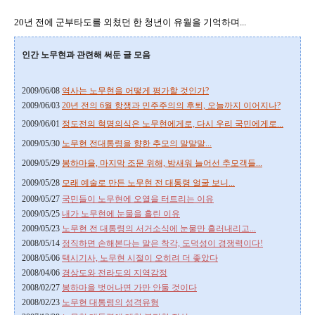
20년 전에 군부타도를 외쳤던 한 청년이 유월을 기억하며...
인간 노무현과 관련해 써둔 글 모음
2009/06/08
역사는 노무현을 어떻게 평가할 것인가?
2009/06/03
20년 전의 6월 항쟁과 민주주의의 후퇴, 오늘까지 이어지나?
2009/06/01
정도전의 혁명의식은 노무현에게로, 다시 우리 국민에게로...
2009/05/30
노무현 전대통령을 향한 추모의 말말말...
2009/05/29
봉하마을, 마지막 조문 위해, 밤새워 늘어선 추모객들...
2009/05/28
모래 예술로 만든 노무현 전 대통령 얼굴 보니...
2009/05/27
국민들이 노무현에 오열을 터트리는 이유
2009/05/25
내가 노무현에 눈물을 흘린 이유
2009/05/23
노무현 전 대통령의 서거소식에 눈물만 흘러내리고...
2008/05/14
정직하면 손해본다는 말은 착각, 도덕성이 경쟁력이다!
2008/05/06
택시기사, 노무현 시절이 오히려 더 좋았다
2008/04/06
경상도와 전라도의 지역감정
2008/02/27
봉하마을 벗어나면 가만 안둘 것이다
2008/02/23
노무현 대통령의 성격유형