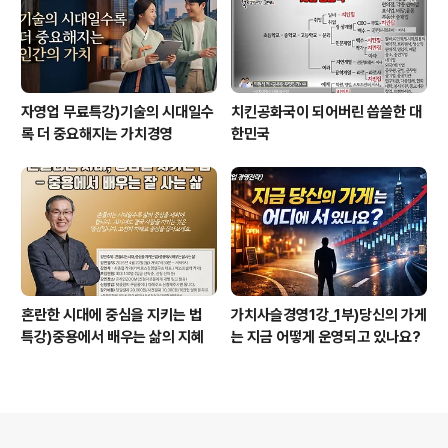
자영업 무료특강)기술의 시대일수
치킨공화국이 되어버린 씁쓸한 대
록 더 중요해지는 가치경영
한민국
혼란한 시대에 중심을 지키는 법
가치사슬경영1강_1부)당신의 가게
특강)중용에서 배우는 삶의 지혜
는 지금 어떻게 운영되고 있나요?
의안내