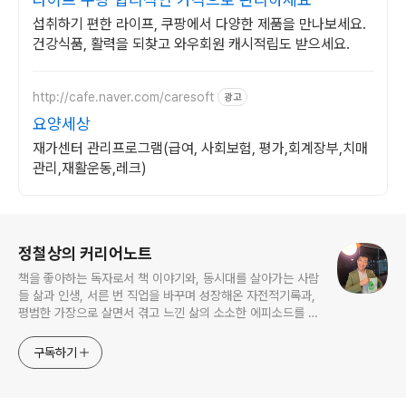
섭취하기 편한 라이프, 쿠팡에서 다양한 제품을 만나보세요.
건강식품, 활력을 되찾고 와우회원 캐시적립도 받으세요.
http://cafe.naver.com/caresoft
광고
요양세상
재가센터 관리프로그램(급여, 사회보험, 평가,회계장부,치매
관리,재활운동,레크)
로그 정보
정철상의 커리어노트
책을 좋아하는 독자로서 책 이야기와, 동시대를 살아가는 사람
들 삶과 인생, 서른 번 직업을 바꾸며 성장해온 자전적기록과,
평범한 가장으로 살면서 겪고 느낀 삶의 소소한 에피소드를 전
한다. 젊은이들의 고민해결사로 따뜻한 세상 만드는데 일조하
고픈 커리어코치, 유튜브: 정교수의 인생수업
구독하기