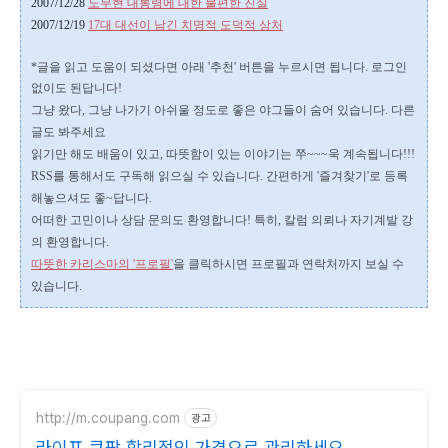
2007/12/28
노무현 대통령에 대한 불편한 진실
2007/12/19
17대 대선이 남긴 치명적 도덕적 상처
*글을 읽고 도움이 되셨다면 아래 '추천' 버튼을 누르시면
됩니다. 로그인
없이도 된답니다!
그냥 왔다, 그냥 나가기 아쉬울 정도로 좋은 야그들이 숨어 있습니다. 다른
글도 봐주세요
읽기만 해도 배움이 있고, 따뜻함이 있는 이야기는 쭈~~~욱 계속됩니다!!!
RSS를 통해서도 구독해 읽으실 수 있습니다.
간편하게 '즐겨찾기'로 등록
해놓으셔도 좋~답니다.
어떠한 고민이나 상담 문의도 환영합니다!
특히, 칼럼 의뢰나 자기계발 강
의 환영합니다.
따뜻한 카리스마의 '프로필'
을 클릭하시면 프로필과 연락처까지 보실 수
있습니다.
http://m.coupang.com
광고
라이프 쿠팡 합리적인 가격으로 관리하세요