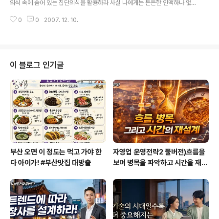
의식 속에 숨어 있는 집단의식을 활용하라 사실 나에게는 든든한 인맥하나 없
이직률도 다르겠지만 자신이 몸..
다. 인맥으로 득을 볼 수 있으리라 생각해본 적도 별로 없다. 그렇지만 인맥이라
0
0
2007. 12. 10.
는 것이 아주 중요한 것이라고는 알고 있었다. 무엇보다 중요한 것은 인맥도 만
들어나가는 것이라고 생각했다. 그래서 4년간에 걸쳐서 그동안 만나고 명함을
주고받았거나 인사를 나눴던 모든 사람들에 대한 정보를 하나둘씩 모아서 250
0여명이 넘게 되었다. (지금은 거의 5천명으로까지 확대되었다. 그렇지만 사실
질적인 면에서 훨씬 더 중요하다는 면에서 늘 반성하고 좋은 사람이 되고자 한
이 블로그 인기글
다) 사실 그래서 내가 필요한 정보나 사실은 한두단계만 거치면 바로 얻을 수 있
을 정도가 되었다. 나름대..
부산 오면 이 정도는 먹고 가야 한
자영업 운영전략2 풀버전)흐름을
다 아이가! #부산맛집 대방출
보며 병목을 파악하고 시간을 재설
계하라