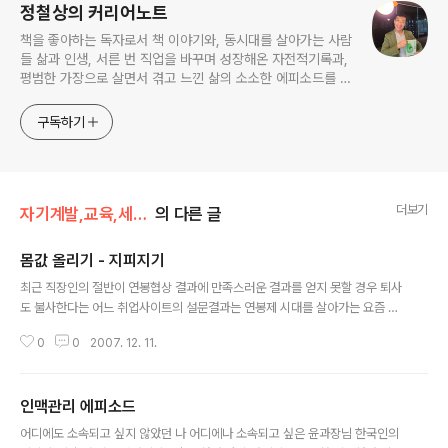
정철상의 커리어노트
책을 좋아하는 독자로서 책 이야기와, 동시대를 살아가는 사람
들 삶과 인생, 서른 번 직업을 바꾸며 성장해온 자전적기록과,
평범한 가장으로 살면서 겪고 느낀 삶의 소소한 에피소드를 전
한다. 젊은이들의 고민해결사로 따뜻한 세상 만드는데 일조하
고픈 커리어코치, 유튜브: 정교수의 인생수업
구독하기
더보기
자기계발,교육,세미나
의 다른 글
몸값 올리기 - 지피지기
글 내용
최근 직장인의 절반이 연봉협상 결과에 만족스러운 결과를 얻지 못할 경우 퇴사
도 불사한다는 어느 취업사이트의 설문결과는 연봉제 시대를 살아가는 요즘 샐
러리맨들에게 많은 것을 시사한다. 기업이 제시하는 연봉조건이 맞지 않으면 언
0
0
2007. 12. 11.
제라도 회사를 떠나 더 좋은 보수를 보장해 주는 기업으로 과감하게 직장을 옮
길 수도 있는 것은 곧 해당 분야에 대한 개인의 능력이요 경쟁력으로 평가받고
있는 것이다. 한때는 벤처붐에 편승해 한몫 쥐어보겠다고 이 직장, 저 직장 옮겨
인맥관리 에피소드
다니는 직장인들을 풍자하는 말로 ‘철새족’이라는 신조어가 생겨나기도 했다.
글 내용
그러나 이제는 자기 분야에서 내세울 만한 능력 없이는 철새족이 되기도 힘든
어디에도 소속되고 싶지 않았던 나 어디에나 소속되고 싶은 윤과장님 한국인의
세상이 돼버렸다. 회사 규모나 보수 정도, 복지여건 등 개인적인 만족도에 따라