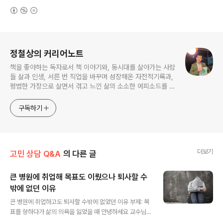
(새창열림)
로그 정보
정철상의 커리어노트
책을 좋아하는 독자로서 책 이야기와, 동시대를 살아가는 사람
들 삶과 인생, 서른 번 직업을 바꾸며 성장해온 자전적기록과,
평범한 가장으로 살면서 겪고 느낀 삶의 소소한 에피소드를 전
한다. 젊은이들의 고민해결사로 따뜻한 세상 만드는데 일조하
고픈 커리어코치, 유튜브: 정교수의 인생수업
구독하기
더보기
고민 상담 Q&A
의 다른 글
큰 병원에 취업해 목표도 이뤘으나 퇴사할 수
밖에 없던 이유
글 내용
큰 병원에 취업하고도 퇴사할 수밖에 없었던 이유 부제: 목
표를 향하다가 삶의 의욕을 잃었을 때 안녕하세요 교수님
여러 상담글들을 읽다가 저도 교수님께 삶의 조언이라도