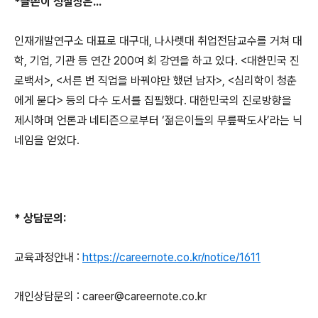
*
글쓴이
정철상
은...
인재개발연구소 대표로 대구대
,
나사렛대 취업전담교수를 거쳐 대
학
,
기업
,
기관 등 연간
200
여 회 강연을 하고 있다
. <
대한민국 진
로백서
>, <
서른 번 직업을 바꿔야만 했던 남자
>, <
심리학이 청춘
에게 묻다
>
등의 다수 도서를 집필했다
.
대한민국의 진로방향을
제시하며 언론과 네티즌으로부터
‘
젊은이들의 무릎팍도사
’
라는 닉
네임을 얻었다
.
*
상담문의
:
교육과정안내
:
https://careernote.co.kr/notice/1611
개인상담문의
: career@careernote.co.kr