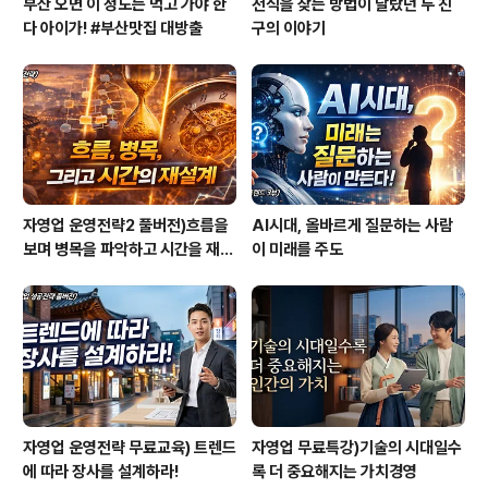
부산 오면 이 정도는 먹고 가야 한
천직을 찾는 방법이 달랐던 두 친
다 아이가! #부산맛집 대방출
구의 이야기
자영업 운영전략2 풀버전)흐름을
AI시대, 올바르게 질문하는 사람
보며 병목을 파악하고 시간을 재설
이 미래를 주도
계하라
자영업 운영전략 무료교육) 트렌드
자영업 무료특강)기술의 시대일수
에 따라 장사를 설계하라!
록 더 중요해지는 가치경영