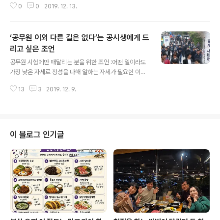
0
0
2019. 12. 13.
얻고 싶어서 메일 드립니다. 저는 서울의 4년제 간호학과
를 졸업한 27살 공시생입니다. 제가 메일을 보내게 된 이
유는 공부의욕, 삶의 의욕이 0입니다... 사실 불과 몇 년 전
‘공무원 이외 다른 길은 없다’는 공시생에게 드
까지 만해도 전 제 스스로에게 자존감이 높았습니다. 대학
도 남부럽지 않게 나왔고 학과 성적도 좋았고, 수도권의 큰
리고 싶은 조언
글 내용
병원도 입사했습니다. 근데 그때는 목표가 있었습니다. 대
공무원 시험에만 매달리는 분을 위한 조언 :어떤 일이라도
학을 가야한다. 취업하려면 학과 성적이 좋아야한다. 집에
가장 낮은 자세로 정성을 다해 일하는 자세가 필요한 이유
서 매일 3시간씩 통학하면서도 항상 열심히 살려고 노력했
안녕하세요, 너무 힘이 들어 인터넷을 검색하다 선생님의
어요. (이미지출처: https://wonderfulmind.co.kr) 그
13
3
2019. 12. 9.
사이트를 알게 되어 선생님의 조언이 필요하여 이렇게 이-
리고 남들이 부..
메일을 보내게 되었습니다. 저는 올해 31살 되는 서울에 사
는 한 청년입니다. 졸업은 5년 전에 하여, 취업 준비를 하다
국비지원으로 취업에 필요한 교육을 받을 수 있다고 하여,
교육 수료 후 그 해 여름에 서초구에 위치한 법률사무소에
이 블로그 인기글
취업을 하였으나 3개월 동안 일을 하고 그만 두었습니다.
일을 그만 두게 된 이유는, 월급과 회사 시스템 문제 때문에
그만두게 되었습니다. 적은 월급에 식비와 중간중간에 업
무에 필요한 비용을 제 사적인 돈으로 지불하는 경우가 있
었는데, 업무로 인해 사..