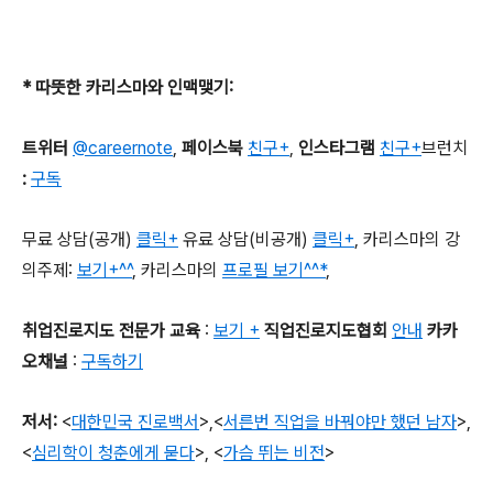
*
따뜻한 카리스마와 인맥맺기
:
트위터
@careernote
,
페이스북
친구+
,
인스타그램
친구+
브런치
:
구독
무료 상담
(
공개
)
클릭+
유료 상담
(
비공개
)
클릭+
,
카리스마의 강
의주제
:
보기+^^
,
카리스마의
프로필 보기^^*
,
취업진로지도 전문가 교육
:
보기 +
직업진로지도협회
안내
카카
오채널
:
구독하기
저서
:
<
대한민국 진로백서
>
,
<
서른번 직업을 바꿔야만 했던 남자
>,
<
심리학이 청춘에게 묻다
>, <
가슴 뛰는 비전
>