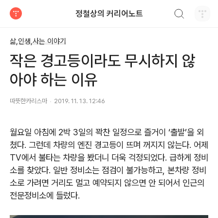
검색하기
정철상의 커리어노트
티스토리
삶,인생,사는 이야기
작은 경고등이라도 무시하지 않
아야 하는 이유
따뜻한카리스마
2019. 11. 13. 12:46
월요일 아침에
2
박
3
일의 꽉찬 일정으로 즐거이
‘
출발
’
을 외
쳤다
.
그런데 차량의 엔진 경고등이 뜨며 꺼지지 않는다
.
어제
TV
에서 불타는 차량을 봤더니 더욱 걱정되었다
.
급하게 정비
소를 찾았다
.
일반 정비소는 점검이 불가능하고
,
본차량 정비
소로 가려면 거리도 멀고 예약되지 않으면 안 되어서 인근의
전문정비소에 들렀다
.