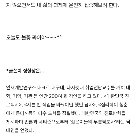
지 않으면서도 내 삶의 과제에 온전히 집중해보려 한다
.
오늘도 불꽃 퐈이야
~~~^^
*
글쓴이
정철상
은...
인재개발연구소 대표로 대구대
,
나사렛대 취업전담교수를 거쳐 대
학
,
기업
,
기관 등 연간
200
여 회 강연을 하고 있다
. <
대한민국 진
로백서
>, <
서른 번 직업을 바꿔야만 했던 남자
>, <
심리학이 청춘
에게 묻다
>
등의 다수 도서를 집필했다
.
대한민국의 진로방향을
제시하며 언론과 네티즌으로부터
‘
젊은이들의 무릎팍도사
’
라는 닉
네임을 얻었다
.