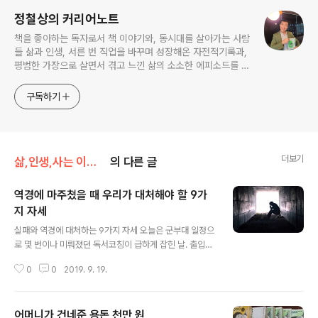
정철상의 커리어노트
책을 좋아하는 독자로서 책 이야기와, 동시대를 살아가는 사람
들 삶과 인생, 서른 번 직업을 바꾸며 성장해온 자전적기록과,
평범한 가장으로 살면서 겪고 느낀 삶의 소소한 에피소드를 전
한다. 젊은이들의 고민해결사로 따뜻한 세상 만드는데 일조하
고픈 커리어코치, 유튜브: 정교수의 인생수업
구독하기
더보기
삶,인생,사는 이야기
의 다른 글
역경에 마주쳤을 때 우리가 대처해야 할 9가
지 자세
글 내용
실패와 역경에 대처하는 9가지 자세 오늘은 군부대 일정으
로 몇 번이나 미뤄졌던 독서코칭이 급하게 잡힌 날. 출입하
는 데만 1시간이나 걸려 마음이 초조했는데요. 마음을 차분
0
0
2019. 9. 19.
히 가라앉히고 초집중해서 코칭에 임했답니다. 준비한 내
용을 전달하는 강의방식이 아니라 온전하게 책에 집중하게
위해 ppt슬라이드를 준비하지 않았는데요. 각자 책만 들고
어머니가 건네준 용돈 천만 원
책에서 감명 깊게 읽은 문장이나 저자에게 동의할 수 없는