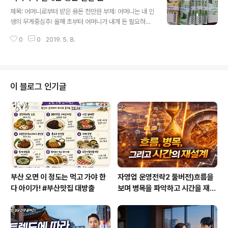
글 내용
문장을 읽고 서로의 생각을 나눴답니다. 많은 내용 중에 장
제목: 어머니로부터 받은 용돈 천만원 부제: 어머니는 내 인
병들과 함께 이야기 나눈 실패와 역경에 대처하는 방법에
생의 무게중심추! 올해 초부터 어머니가 내개 돈 필요하지
대해 공유해보고자 하오니 여러분들의 생각도 공유해주세
않느냐고 계속 묻는다. 내게 받은 용돈으로 모아둔 돈이 천
요~ 대개 역경에 마주치면 피하거나 맞서거나 둘 중 하나
0
0
2019. 5. 8.
만 원 넘게 있는데 나보고 가지고 가서 쓰라는 것이다. 처음
라고 생각하는데요. 조금 더 지혜로운 방법은 없을까 이야
에는 ‘어머니 걱정마세요. 내가 돈을 쓰고 쓰도 다 못쓸 정
기했던 내용과 더불어 제 생각을 조금 더 ..
도로 많으니 어머니 입고 싶은 옷 사 입으시고, 맛있는 음식
부터 잘 챙겨드세요’라고 웃으며 거절했다. 그런데 시간 나
는 틈틈이 돈 받으라고 권하는 것이다. 내가 가끔씩 집을 떠
이 블로그 인기글
나 이곳저곳을 돌아다니다보니 아무래도 돈 벌기 위해 돌
아다니는 내 모습이 안쓰러웠던 모양이다. 사실 지난해부
터 깜빡깜빡하며 당신 자신의 치매 걱정을 하시던 터다 더
그런 마음이 들지 않았나 싶기도 했다. 수시로 계속 말씀하
시는데 매번 거절하기도 ..
부산 오면 이 정도는 먹고 가야 한
자영업 운영전략2 풀버전)흐름을
다 아이가! #부산맛집 대방출
보며 병목을 파악하고 시간을 재설
계하라