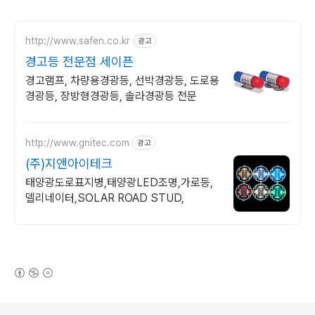
http://www.safen.co.kr
광고
경고등 전문점 세이픈
경고램프, 차량용경광등, 선박경광등, 도로용
경광등, 장방형경광등, 솔라경광등 전문
http://www.gnitec.com
광고
(주)지앤아이테크
태양광도로표지병,태양광LED조명,가로등,
델리네이터,SOLAR ROAD STUD,
(새창열림)
로그 정보