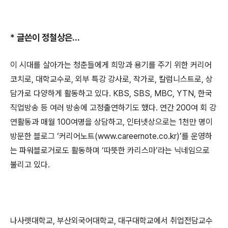
*
글쓴이 정철상은
...
이 시대를 살아가는 청춘들에게 희망과 용기를 주기 위한 커리어
코치로
,
대학교수로
,
외부 특강 강사로
,
작가로
,
칼럼니스트로
,
상
담가로 다양하게 활동하고 있다
. KBS, SBS, MBC, YTN,
한국
직업방송 등 여러 방송에 고정출연하기도 했다
.
연간
200
여 회 강
연활동과 매월
100
여명을 상담하고
,
인터넷상으로는
1
천만 명이
방문한 블로그
‘
커리어노트
(www.careernote.co.kr)’
를 운영하
는 파워블로거로도 활동하며
‘
따뜻한 카리스마
’
라는 닉네임으로
불리고 있다
.
나사렛대학교
,
부산외국어대학교
,
대구대학교에서 취업전담교수