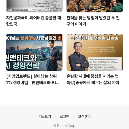
치킨공화국이 되어버린 씁쓸한 대
천직을 찾는 방법이 달랐던 두 친
한민국
구의 이야기
[자영업트렌드] 살아남는 상위
혼란한 시대에 중심을 지키는 법
1% 경영비밀 - 원맨테크와 AI경
특강)중용에서 배우는 삶의 지혜
영전략
의안내
티스토리
로그인
고객센터
© Daum Corp.