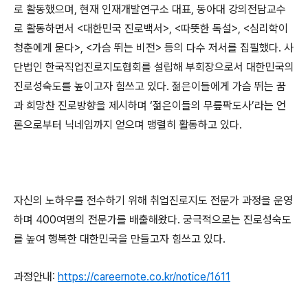
로 활동했으며
,
현재 인재개발연구소 대표
,
동아대 강의전담교수
로 활동하면서
<
대한민국 진로백서
>, <
따뜻한 독설
>, <
심리학이
청춘에게 묻다
>, <
가슴 뛰는 비전
>
등의 다수 저서를 집필했다
.
사
단법인 한국직업진로지도협회를 설립해 부회장으로서 대한민국의
진로성숙도를 높이고자 힘쓰고 있다
.
젊은이들에게 가슴 뛰는 꿈
과 희망찬 진로방향을 제시하며
‘
젊은이들의 무릎팍도사
’
라는 언
론으로부터 닉네임까지 얻으며 맹렬히 활동하고 있다
.
자신의 노하우를 전수하기 위해 취업진로지도 전문가 과정을 운영
하며
400
여명의 전문가를 배출해왔다
.
궁극적으로는 진로성숙도
를 높여 행복한 대한민국을 만들고자 힘쓰고 있다
.
과정안내
:
https://careernote.co.kr/notice/1611