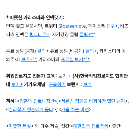
*
따뜻한 카리스마와 인맥맺기
:
인맥 맺고 싶으시면
,
트위터
@careernote
,
페이스북
친구+
,
비즈
니스 인맥은
링크나우+
,
자기경영 클럽
클릭+^^,
무료 상담
(
공개
)
클릭+
유료 상담
(
비공개
)
클릭+
,
카리스마의 강
의주제
:
보기+^^
,
카리스마의
프로필 보기^^*
,
취업진로지도 전문가 교육
:
보기 +
(
사
)
한국직업진로지도 협회
안
내
보기+
카카오채널
:
구독하기
브런치
:
보기
저서
:
<
청춘의 진로나침반
>,
<
서른번 직업을 바꿔야만 했던 남자
>,
<
심리학이 청춘에게 묻다
>, <
가슴 뛰는 비전
>
<
따뜻한 독설
>
외 다수 저술
,
신간
<
대한민국 진로백서
>
출간