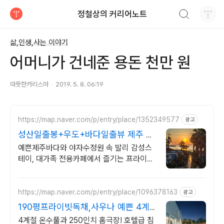
검색하기
정철상의 커리어노트
티스토리
삶,인생,사는 이야기
어머니가 건네준 용돈 천만 원
따뜻한카리스마
2019. 5. 8. 06:19
https://map.naver.com/p/entry/place/1352349577
광고
성산일출봉+우도+바다일출뷰 제주 속
발리, 오션뷰끝판왕
예쁜제주바다와 야자수정원 속 발리 감성스
테이, 대가족 전용카페에서 즐기는 프라이빗
온수 노천탕에서 별빛과 와인 한 잔, 루프탑
에서 즐기는 파노라마뷰, 침대일출뷰
https://map.naver.com/p/entry/place/1096378163
광고
190평프라이빗독채,사우나 예쁜 4계
절 온수수영장 힐링
4계절 온수풀과 250인치 홈극장! 호텔급 침