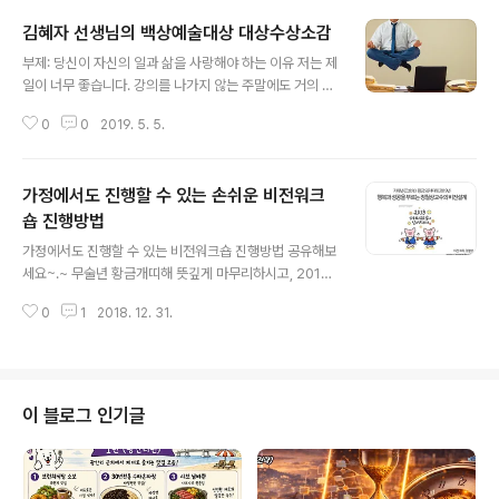
김혜자 선생님의 백상예술대상 대상수상소감
글 내용
부제: 당신이 자신의 일과 삶을 사랑해야 하는 이유 저는 제
일이 너무 좋습니다. 강의를 나가지 않는 주말에도 거의 하
루 종일 일을 하는 편인데요. 물론 틈틈이 집안일도 하고, T
0
0
2019. 5. 5.
V나 영화도 보고, 가족들과 신나게 놀기도 하지만 대개 글
을 쓰거나, 칼럼을 쓰거나, 채점을 하거나, 강의록을 준비하
는 등의 다양한 일들을 합니다. 이런 제 자신의 업이 전혀
가정에서도 진행할 수 있는 손쉬운 비전워크
싫지 않습니다. 믿기지 않을 수 있겠지만 오히려 즐겁고 행
복합니다. 일과 삶이 별도로 분리되어 있지 않기 때문입니
숍 진행방법
글 내용
다. 제게는 일이 삶이고 삶이 곧 일입니다. 그렇다고 제 일
가정에서도 진행할 수 있는 비전워크숍 진행방법 공유해보
이 늘 즐겁기만 한 것은 아닙니다. 과중한 업무로 인해 스트
세요~.~ 무술년 황금개띠해 뜻깊게 마무리하시고, 2019
레스도 많지만 그 만큼 큰 즐거움도 있기에 기쁨에 뒤따르
년 기해년(己亥年) 황금 돼지띠해 맞으실 준비는 되셨는
는 고통도 자연스레 받아들입니다. 사실 업무가 과중해서
0
1
2018. 12. 31.
지요^^ 저희 가족은 올해 마지막 날을 새해 신년계획을 수
스트레스를 받는 ..
립하면서 집에서 보내고 있답니다. 저는 비전 관련 책도 2
권 쓰고, 관련 강의도 많이 하고, 비전워크숍도 제법 진행해
왔는데요. 그렇지만 정작 집에서는 안 해온 것 같아서 가정
에서도 정기적으로 해야겠다는 생각으로 올해로 4년째 진
이 블로그 인기글
행해오고 있답니당^^ 다른 분들에게도 도움이 될 것 같아
서 진행방법을 알려드리오니 가정에서나 직장에서나 실행
해보시길 권해봅니다. 혹, 아래 워크숍 방법을 파일로 받아
보고 싶으신 분들은 이 글을 공유해주시고, 댓글로 이메일