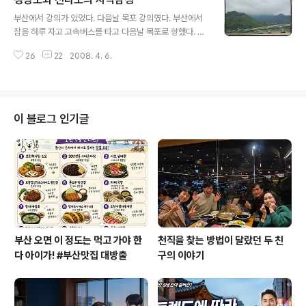
많은 대도시 위주로 이뤄지고 있습니다. 수도 서울이 편리
글 내용
하게 느껴지는 이유 중의 하나가 바로 이 지하철이죠. 웬만
부산에서 강의가 있었다. 다음날 목포 강의였다. 부산에서
한 세계도시를 능가할 정도의 인프라를 자랑할만한 세계적
잠을 하루 자고 고속버스를 타고 다음날 목포로 향했다. 한
수준입니다. 그러다보니 광역권 위주로 지방의 대도시들도
승객이 지리산 부근에서 정류장 아닌 곳에 세워달라고 하
지하철이나 경전철 건설을 앞다퉈 진행하고 있습니다. 좋
26
22
2008. 4. 6.
신다. 보통 시골에서는 그냥 근처에 세워주신다. 그런데 이
은 일이죠. 시민들에게 편의를 제공하자는 것이니깐요. 그
기사 양반, 안 된다고 깐깐하게 나오신다. 일전에 그렇게 세
러다 대전 지하철에 올랐습니다. 오는 4..
워줬다가 전라도에서 낭패를 겪었다는 것이다. 그러면서
전라도쪽의 터미널에서 겪은 수모를 이야기한다. 손님을
기다리기 위한 주정차 시간도 10분도 채주지 않는다는 것
이 블로그 인기글
이다. 그래서 경남쪽으로 왔을 때는 그 앙갚암으로 되돌려
주는 관행이 남아 있다고 하신다. [이미지출처; 네이버 파
란피(kwean99)님, 전라도와 경상도를 이어주는 섬진강
다리] 그래서 내가 '도대체 왜 그러느냐'고 말했다. 이쪽 지
리산은 전라도와 경상도의 경계..
부산 오면 이 정도는 먹고 가야 한
천직을 찾는 방법이 달랐던 두 친
다 아이가! #부산맛집 대방출
구의 이야기