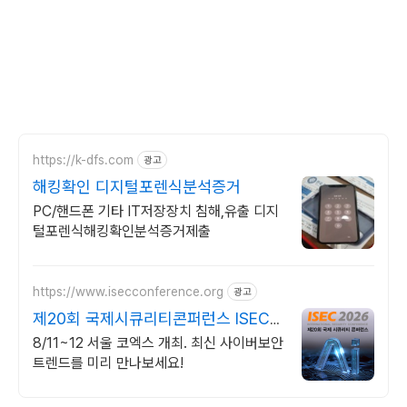
https://k-dfs.com
광고
해킹확인 디지털포렌식분석증거
PC/핸드폰 기타 IT저장장치 침해,유출 디지
털포렌식해킹확인분석증거제출
https://www.isecconference.org
광고
제20회 국제시큐리티콘퍼런스 ISEC
2026
8/11~12 서울 코엑스 개최. 최신 사이버보안
트렌드를 미리 만나보세요!