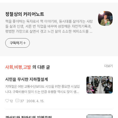
로그 정보
정철상의 커리어노트
책을 좋아하는 독자로서 책 이야기와, 동시대를 살아가는 사람
들 삶과 인생, 서른 번 직업을 바꾸며 성장해온 자전적기록과,
평범한 가장으로 살면서 겪고 느낀 삶의 소소한 에피소드를 전
한다. 젊은이들의 고민해결사로 따뜻한 세상 만드는데 일조하
고픈 커리어코치, 유튜브: 정교수의 인생수업
구독하기
더보기
사회,비평,고발
의 다른 글
시민을 무시한 지하철설계
글 내용
지하철은 어떤 교통수단보다도 시민을 위한 중요한 시설입
니다. 구축비용이 많이 드는 만큼 유용함 역시도 많이 생기
는 시설이죠. 이로인해 쾌적한 공간에서 책도 보고, 저렴한
12
37
2008. 4. 15.
교통비에 예정된 시간으로 이동이 가능한 교통수단으로 지
하철 만한 수단이 없죠. 그만큼 건설, 유지 보수 관리 비용
이 많이 들죠. 운영 수익성면도 중요하기 때문에 사람들이
경상도와 전라도의 지역감정