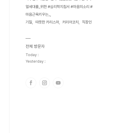
얼세대를_위한 #심리학지침서 #마음의소리 #
마음근육키우는_
기질
따뜻한 카리스마
커리어코치
직장인
전체 방문자
Today :
Yesterday :