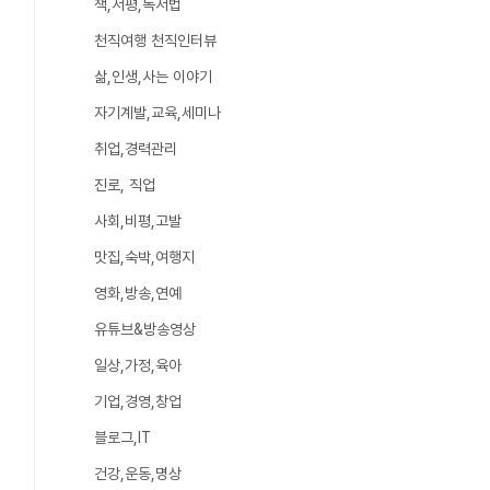
책,서평,독서법
천직여행 천직인터뷰
삶,인생,사는 이야기
자기계발,교육,세미나
취업,경력관리
진로, 직업
사회,비평,고발
맛집,숙박,여행지
영화,방송,연예
유튜브&방송영상
일상,가정,육아
기업,경영,창업
블로그,IT
건강,운동,명상