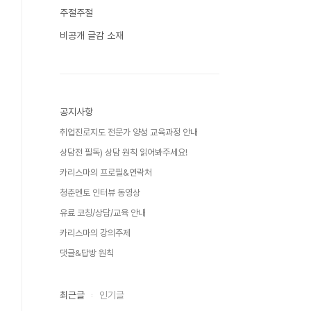
주절주절
비공개 글감 소재
공지사항
취업진로지도 전문가 양성 교육과정 안내
상담전 필독) 상담 원칙 읽어봐주세요!
카리스마의 프로필&연락처
청춘멘토 인터뷰 동영상
유료 코칭/상담/교육 안내
카리스마의 강의주제
댓글&답방 원칙
최근글
인기글