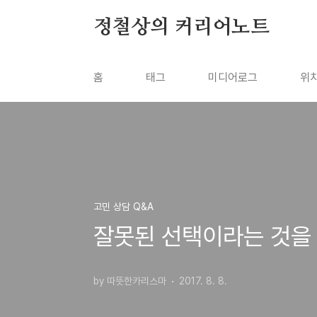
본문 바로가기
정철상의 커리어노트
홈
태그
미디어로그
위
고민 상담 Q&A
잘못된 선택이라는 것을
by 따뜻한카리스마
2017. 8. 8.