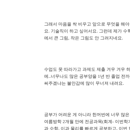
그래서 마음을 싹 비우고 앞으로 무엇을 해
요
기술직이 하고 싶어서요
그런데 제가 수
.
.
에서 큰 그림
작은 그림도 안 그려지네요
,
.
수업도 못 따라가고 과제도 제출 겨우 겨우 
에
너무나도 많은 공부양을
년 반 졸업 전
..
1
써주겠냐는 불안감에 많이 무너져 내려요
.
공부가 어려운 게 아니라 한꺼번에 너무 많은
여름방학
개월 만에 전공과목
회계
이번학
2
(
-
과 수학
이과 물리를 빠르게 공부하고
이번
,
,