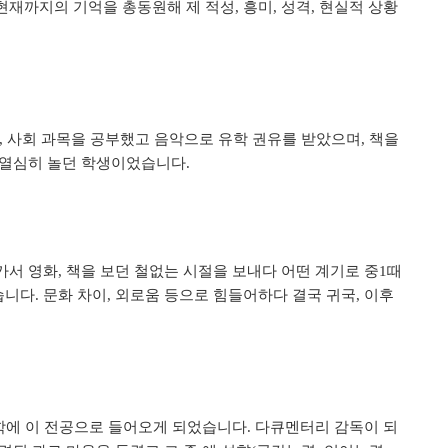
현재까지의 기억을 총동원해 제 적성
흥미
성격
현실적 상황
,
,
,
사회 과목을 공부했고 음악으로 유학 권유를 받았으며
책을
,
,
 열심히 놀던 학생이었습니다
.
가서 영화
책을 보던 철없는 시절을 보내다 어떤 계기로 중
때
,
1
습니다
문화 차이
외로움 등으로 힘들어하다 결국 귀국
이후
.
,
,
학에 이 전공으로 들어오게 되었습니다
다큐멘터리 감독이 되
.