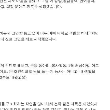
련된 과로 마음을 돌렸고 그 중 에 성향
공감능력
언어능력
(
,
,
관광
행정 분야로 진로를 설정했습니다
,
.
하는지 고민할 틈도 없이 너무 바삐 대학교 생활을 하다
학년
3
부터 진로 고민을 새로 시작했습니다
.
짧게 인턴도 해보고
운동 동아리
봉사활동
달 배낭여행
아르
,
,
, 1
,
었어요
무조건적으로 남을 돕는 게 능사는 아니고
내 생활을
. (
,
 결론도 내렸고요
)
를 구조화하는 작업을 많이 해서 전략 같은 과목은 재밌었지
이디어 위주로 말로만 하는 학문 같았고
원하는 기획
인사는
,
,