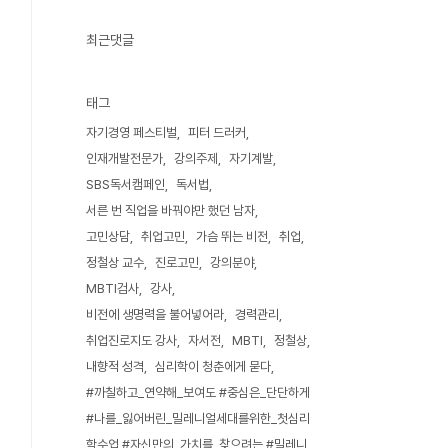
최근댓글
태그
자기경영 페스티벌
피터 드러커
인재개발전문가
강의주제
자기계발
SBS독서캠페인
독서법
서른 번 직업을 바꿔야만 했던 남자
고민상담
취업고민
가슴 뛰는 비전
취업
정철상 교수
진로고민
강의분야
MBTI검사
강사
비전에 생명력을 불어넣어라
경력관리
취업진로지도 강사
자서전
MBTI
정철상
내향적 성격
심리학이 청춘에게 묻다
#까칠하고_연약해_보여도 #중심은_단단하게
#나를_잃어버린_밀레니얼세대를위한_첫심리
학수업 #자신만의_가치를_찾으려는 #밀레니